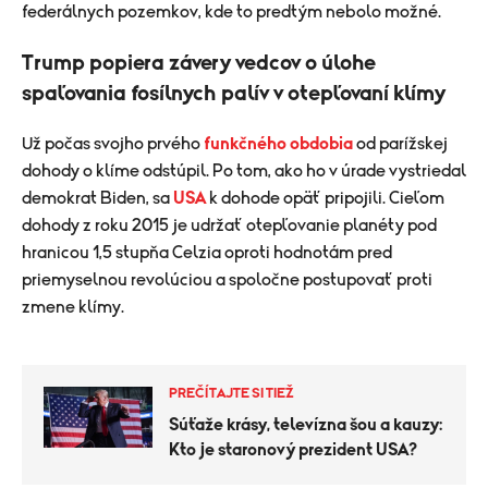
federálnych pozemkov, kde to predtým nebolo možné.
Trump popiera závery vedcov o úlohe
spaľovania fosílnych palív v otepľovaní klímy
Už počas svojho prvého
funkčného obdobia
od parížskej
dohody o klíme odstúpil. Po tom, ako ho v úrade vystriedal
demokrat Biden, sa
USA
k dohode opäť pripojili. Cieľom
dohody z roku 2015 je udržať otepľovanie planéty pod
hranicou 1,5 stupňa Celzia oproti hodnotám pred
priemyselnou revolúciou a spoločne postupovať proti
zmene klímy.
PREČÍTAJTE SI TIEŽ
Súťaže krásy, televízna šou a kauzy:
Kto je staronový prezident USA?