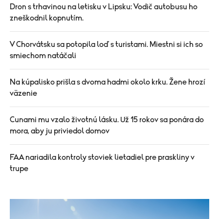
Dron s trhavinou na letisku v Lipsku: Vodič autobusu ho
zneškodnil kopnutím.
V Chorvátsku sa potopila loď s turistami. Miestni si ich so
smiechom natáčali
Na kúpalisko prišla s dvoma hadmi okolo krku. Žene hrozí
väzenie
Cunami mu vzalo životnú lásku. Už 15 rokov sa ponára do
mora, aby ju priviedol domov
FAA nariadila kontroly stoviek lietadiel pre praskliny v
trupe