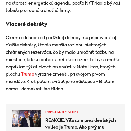
na starosti energetickú agendu, podľa NYT riadia bývalí
lobisti pre ropné a uhoľné firmy.
Viaceré dekréty
Okrem odchodu od parížskej dohody má pripravené aj
ďalšie dekréty, ktoré zmenšia rozlohu niektorých
chránených rezervácií, čo by malo umožniť ťažbu na
miestach, kde to doteraz nebolo možné. To by sa mohlo
napríklad týkať dvoch rezervácií v štáte Utah, ktorých
plochu
Trump
výrazne zmenšil pri svojom prvom
mandáte. Krok potom zvrátil jeho nástupcu v Bielom
dome - demokrat Joe Biden.
PREČÍTAJTE SI TIEŽ
REAKCIE: Víťazom prezidentských
volieb je Trump. Ako prvý mu