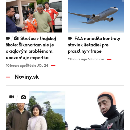
Streľba v thajskej
FAA nariadila kontroly
škole: Šikana tam nie je
stoviek lietadiel pre
okrajovým problémom,
praskliny v trupe
upozorňuje expertka
11 hours ago
Zahraničie
10 hours ago
Štúdio JOJ 24
Noviny.sk