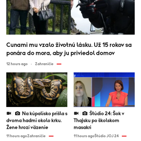
Cunami mu vzalo životnú lásku. Už 15 rokov sa
ponára do mora, aby ju priviedol domov
12 hours ago
Zahraničie
Na kúpalisko prišla s
Štúdio 24: Šok v
dvoma hadmi okolo krku.
Thajsku po školskom
Žene hrozí väzenie
masakri
11 hours ago
Zahraničie
11 hours ago
Štúdio JOJ 24