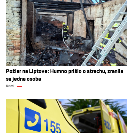
Požiar na Liptove: Humno prišlo o strechu, zranila
sa jedna osoba
Krimi