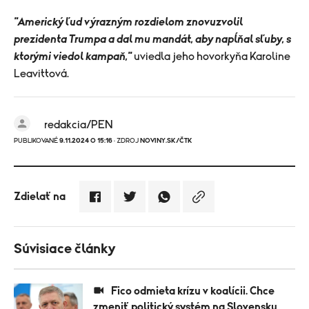
"Americký ľud výrazným rozdielom znovuzvolil
prezidenta Trumpa a dal mu mandát, aby napĺňal sľuby, s
ktorými viedol kampaň,"
uviedla jeho hovorkyňa Karoline
Leavittová.
redakcia/PEN
PUBLIKOVANÉ
9.11.2024 O 15:16
· ZDROJ
NOVINY.SK/ČTK
Zdielať na
Súvisiace články
Fico odmieta krízu v koalícii. Chce
zmeniť politický systém na Slovensku