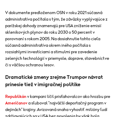
V dokumente predloženom OSN v roku 2021 súčasná
administratíva počítala s tým, že záväzky vyplývajúce z
parížskej dohody znamenajú pre USA zníženie emisií
skleníkových plynov do roku 2030 o 50 percent v
porovnaní s rokom 2005. Na dosiahnutie tohto cieľa
súčasná administratíva okrem iného počítala s
rozsiahlymi investíciami a stimulmi pre zavedenie
zelených technológií v priemysle, doprave, stavebníctve
či s väčšou ochranou lesov.
Dramatické zmeny zrejme Trumpov návrat
prinesie tiež v imigračnej politike
Republikán
v kampani líčil prisťahovalcov ako hrozbu pre
Američanov
a sľuboval "najväčší deportačný program v
dejinách" krajiny. Avizovaná snaha vyhostiť milióny ľudí
zdržiavajúcich sa v USA bez povolenia by však bola