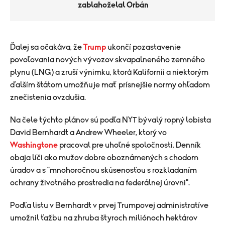
zablahoželal Orbán
​Ďalej sa očakáva, že
Trump
ukončí pozastavenie
povoľovania nových vývozov skvapalneného zemného
plynu (LNG) a zruší výnimku, ktorá Kalifornii a niektorým
ďalším štátom umožňuje mať prísnejšie normy ohľadom
znečistenia ovzdušia.
Na čele týchto plánov sú podľa NYT bývalý ropný lobista
David Bernhardt a Andrew Wheeler, ktorý vo
Washingtone
pracoval pre uhoľné spoločnosti. Denník
obaja líči ako mužov dobre oboznámených s chodom
úradov a s "mnohoročnou skúsenosťou s rozkladaním
ochrany životného prostredia na federálnej úrovni".
Podľa listu v Bernhardt v prvej Trumpovej administratíve
umožnil ťažbu na zhruba štyroch miliónoch hektárov