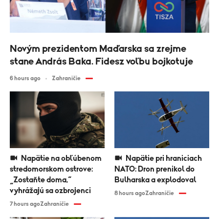
Novým prezidentom Maďarska sa zrejme
stane András Baka. Fidesz voľbu bojkotuje
6 hours ago
Zahraničie
Napätie na obľúbenom
Napätie pri hraniciach
stredomorskom ostrove:
NATO: Dron prenikol do
„Zostaňte doma,“
Bulharska a explodoval
vyhrážajú sa ozbrojenci
8 hours ago
Zahraničie
7 hours ago
Zahraničie