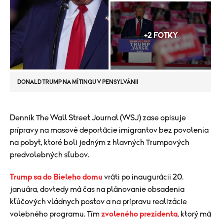
+2 FOTKY
DONALD TRUMP NA MÍTINGU V PENSYLVÁNII
​Denník The Wall Street Journal (WSJ) zase opisuje
prípravy na masové deportácie imigrantov bez povolenia
na pobyt, ktoré boli jedným z hlavných Trumpových
predvolebných sľubov.
Trump sa do Bieleho domu
vráti po inaugurácii 20.
januára, dovtedy má čas na plánovanie obsadenia
kľúčových vládnych postov a na prípravu realizácie
volebného programu. Tím
zvoleného prezidenta
, ktorý má