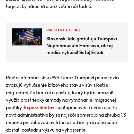
logisticky náročná a tiež veľmi nákladná.
PREČÍTAJTE SI TIEŽ
Slovenskí lídri gratulujú Trumpovi.
Neprehrala len Harrisová, ale aj
médiá, vyhlásil Šutaj Eštok
​Podľa informácií listu WSJ teraz Trumpovi poradcovia
zvažujú vyhlásenie krízového stavu v súvislosti s
migrantmi, čo berú ako postup, ktorý by im umožnil
využiť prostriedky armády na vymáhanie imigračnej
politiky.
Exprezidentovi
spolupracovníci uvádzajú, že
nová administratíva by sa najskôr zamerala na zhruba 1,3
milióna prisťahovalcov, ktorí už od imigračného súdu
dostali poslednú výzvu na vyhostenie.