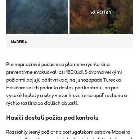
+2 FOTKY
MADEIRA
​Pre nepriaznivé počasie sa plamene rýchlo šíria,
preventívne evakuovali asi 160 ľudí. S dvoma veľkými
požiarmi bojujú od štvrtka aj na juhozápade Turecka.
Hasičom sa ich podarilo dostať pod kontrolu, no pre
vysoké teploty a silný vietor hrozí, že sa opäť rozhoria a
rýchlo rozšíria do ďalších oblastí.
Hasiči dostali požiar pod kontrolu
Rozsiahly lesný požiar na portugalskom ostrove Madeira