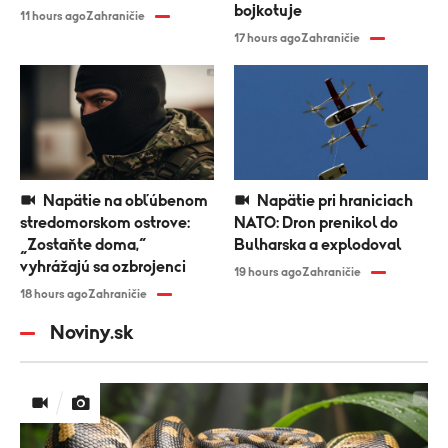
bojkotuje
11 hours ago
Zahraničie
17 hours ago
Zahraničie
Napätie na obľúbenom
Napätie pri hraniciach
stredomorskom ostrove:
NATO: Dron prenikol do
„Zostaňte doma,“
Bulharska a explodoval
vyhrážajú sa ozbrojenci
19 hours ago
Zahraničie
18 hours ago
Zahraničie
Noviny.sk