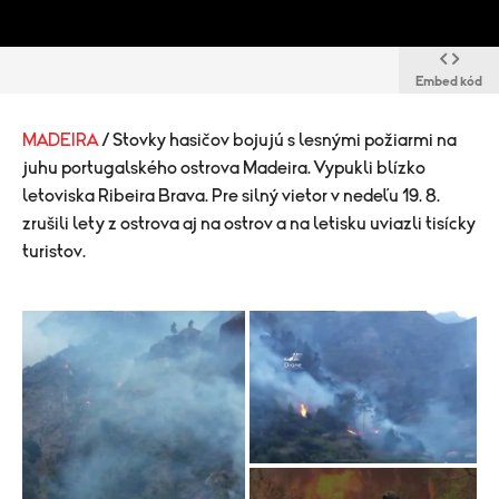
Embed kód
MADEIRA
/ Stovky hasičov bojujú s lesnými požiarmi na
juhu portugalského ostrova Madeira. Vypukli blízko
letoviska Ribeira Brava. Pre silný vietor v nedeľu 19. 8.
zrušili lety z ostrova aj na ostrov a na letisku uviazli tisícky
turistov.