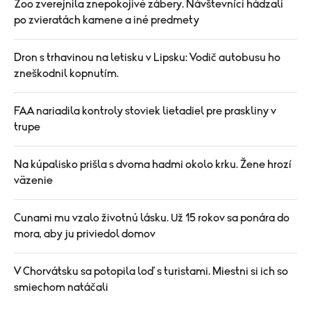
Zoo zverejnila znepokojivé zábery. Návštevníci hádzali
po zvieratách kamene a iné predmety
Dron s trhavinou na letisku v Lipsku: Vodič autobusu ho
zneškodnil kopnutím.
FAA nariadila kontroly stoviek lietadiel pre praskliny v
trupe
Na kúpalisko prišla s dvoma hadmi okolo krku. Žene hrozí
väzenie
Cunami mu vzalo životnú lásku. Už 15 rokov sa ponára do
mora, aby ju priviedol domov
V Chorvátsku sa potopila loď s turistami. Miestni si ich so
smiechom natáčali