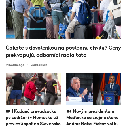
Čakáte s dovolenkou na poslednú chvíľu? Ceny
prekvapujú, odborníci radia toto
11 hours ago
Zahraničie
Hľadanú prevádzačku
Novým prezidentom
po zadržaní v Nemecku už
Maďarska sa zrejme stane
previezli späť na Slovensko
András Baka. Fidesz voľbu