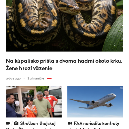
Na kúpalisko prišla s dvoma hadmi okolo krku.
Žene hrozí väzenie
a day ago
Zahraničie
Streľba v thajskej
FAA nariadila kontroly