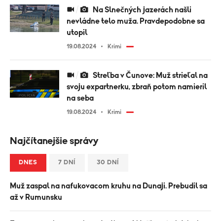
Na Slnečných jazerách našli
nevládne telo muža. Pravdepodobne sa
utopil
19.08.2024
Krimi
Streľba v Čunove: Muž strieľal na
svoju expartnerku, zbraň potom namieril
na seba
19.08.2024
Krimi
Najčítanejšie správy
DNES
7 DNÍ
30 DNÍ
Muž zaspal na nafukovacom kruhu na Dunaji. Prebudil sa
až v Rumunsku