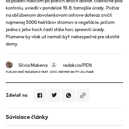
sa podaril hasičom po piatich dňoch dostať čiastočne pod
kontrolu, uviedli v pondelok 19. 8. tamojšie úrady.
Požiar
na obľúbenom dovolenkovom ostrove doteraz zničil
najmenej 5000 hektárov stromov a vegetácie, pričom
jedna z jeho troch častí stále horí, spresnili úrady.
Plamene by však už nemali byť nebezpečné pre okolité
domy.
Silvia Mabena
redakcia/PEN
PUBLIKOVANÉ
19.8.2024 O 14:47
· ZDROJ
NOVINY.SK/TV JOJ/TASR
Zdielať na
Súvisiace články