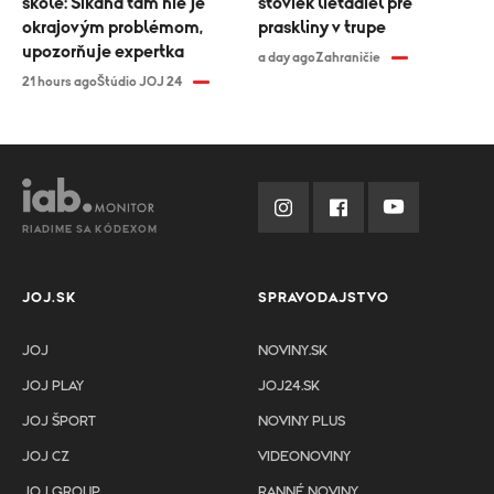
škole: Šikana tam nie je
stoviek lietadiel pre
okrajovým problémom,
praskliny v trupe
upozorňuje expertka
a day ago
Zahraničie
21 hours ago
Štúdio JOJ 24
RIADIME SA KÓDEXOM
JOJ.SK
SPRAVODAJSTVO
JOJ
NOVINY.SK
JOJ PLAY
JOJ24.SK
JOJ ŠPORT
NOVINY PLUS
JOJ CZ
VIDEONOVINY
JOJ GROUP
RANNÉ NOVINY