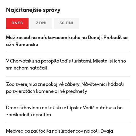
Najčítanejšie správy
DNES
7 DNÍ
30 DNÍ
Muž zaspal na nafukovacom kruhu na Dunaji. Prebudil sa
až v Rumunsku
V Chorvátsku sa potopila loď s turistami. Miestni si ich so
smiechom natáčali
Zoo zverejnila znepokojivé zábery. Návštevníci hádzali
po zvieratách kamene a iné predmety
Dron s trhavinou na letisku v Lipsku: Vodič autobusu ho
zneškodnil kopnutím.
Medvedica zaútočila na súrodencov na poli. Dvaja