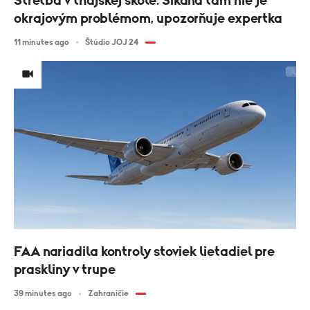
Streľba v thajskej škole: Šikana tam nie je
okrajovým problémom, upozorňuje expertka
11 minutes ago
Štúdio JOJ 24
FAA nariadila kontroly stoviek lietadiel pre
praskliny v trupe
39 minutes ago
Zahraničie