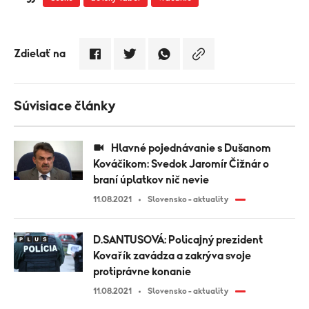
Zdielať na
Súvisiace články
Hlavné pojednávanie s Dušanom
Kováčikom: Svedok Jaromír Čižnár o
braní úplatkov nič nevie
11.08.2021
Slovensko - aktuality
D.SANTUSOVÁ: Policajný prezident
Kovařík zavádza a zakrýva svoje
protiprávne konanie
11.08.2021
Slovensko - aktuality