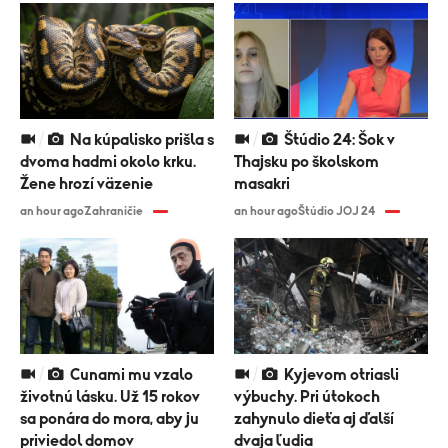
Na kúpalisko prišla s
Štúdio 24: Šok v
dvoma hadmi okolo krku.
Thajsku po školskom
Žene hrozí väzenie
masakri
an hour ago
Zahraničie
an hour ago
Štúdio JOJ 24
Cunami mu vzalo
Kyjevom otriasli
životnú lásku. Už 15 rokov
výbuchy. Pri útokoch
sa ponára do mora, aby ju
zahynulo dieťa aj ďalší
priviedol domov
dvaja ľudia