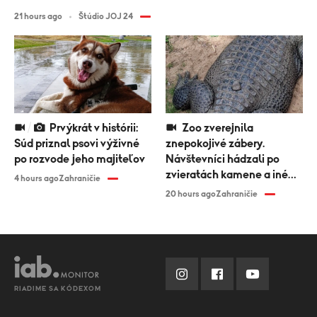
21 hours ago
Štúdio JOJ 24
Prvýkrát v histórii:
Zoo zverejnila
Súd priznal psovi výživné
znepokojivé zábery.
po rozvode jeho majiteľov
Návštevníci hádzali po
zvieratách kamene a iné
4 hours ago
Zahraničie
predmety
20 hours ago
Zahraničie
RIADIME SA KÓDEXOM