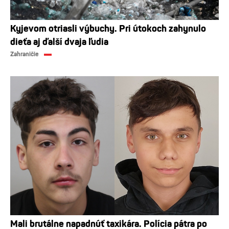
Kyjevom otriasli výbuchy. Pri útokoch zahynulo
dieťa aj ďalší dvaja ľudia
Zahraničie
Mali brutálne napadnúť taxikára. Polícia pátra po