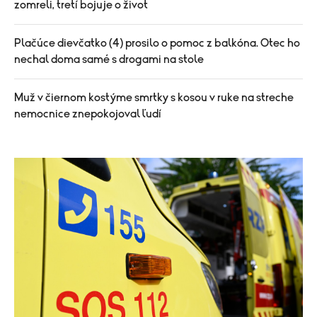
zomreli, tretí bojuje o život
Plačúce dievčatko (4) prosilo o pomoc z balkóna. Otec ho
nechal doma samé s drogami na stole
Muž v čiernom kostýme smrtky s kosou v ruke na streche
nemocnice znepokojoval ľudí