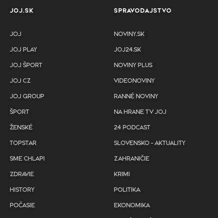
JOJ.SK
SPRAVODAJSTVO
JOJ
NOVINY.SK
JOJ PLAY
JOJ24.SK
JOJ ŠPORT
NOVINY PLUS
JOJ CZ
VIDEONOVINY
JOJ GROUP
RANNÉ NOVINY
ŠPORT
NA HRANE TV JOJ
ŽENSKÉ
24 PODCAST
TOPSTAR
SLOVENSKO - AKTUALITY
SME CHLAPI
ZAHRANIČIE
ZDRAVIE
KRIMI
HISTORY
POLITIKA
POČASIE
EKONOMIKA