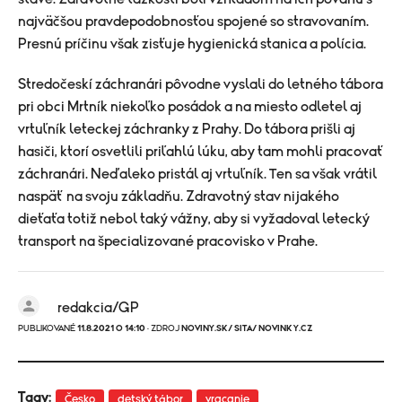
najväčšou pravdepodobnosťou spojené so stravovaním.
Presnú príčinu však zisťuje hygienická stanica a polícia.
Stredočeskí záchranári pôvodne vyslali do letného tábora
pri obci Mrtník niekoľko posádok a na miesto odletel aj
vrtuľník leteckej záchranky z Prahy. Do tábora prišli aj
hasiči, ktorí osvetlili priľahlú lúku, aby tam mohli pracovať
záchranári. Neďaleko pristál aj vrtuľník. Ten sa však vrátil
naspäť na svoju základňu. Zdravotný stav nijakého
dieťaťa totiž nebol taký vážny, aby si vyžadoval letecký
transport na špecializované pracovisko v Prahe.
redakcia/GP
PUBLIKOVANÉ
11.8.2021 O 14:10
· ZDROJ
NOVINY.SK/ SITA/ NOVINKY.CZ
Tagy:
Česko
detský tábor
vracanie