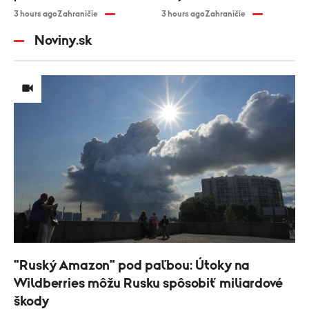
3 hours ago
Zahraničie
3 hours ago
Zahraničie
Noviny.sk
"Ruský Amazon" pod paľbou: Útoky na
Wildberries môžu Rusku spôsobiť miliardové
škody