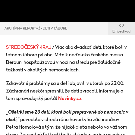
ARCHÍVNA REPORTÁŽ - DETI V TÁBORE
Embed kód
STREDOČESKÝ KRAJ
/ Viac ako dvadsať detí, ktoré boli v
letnom tábore pri obci Mrtník neďaleko českého mesta
Beroun, hospitalizovali v noci na stredu pre žalúdočné
ťažkosti v okolitých nemocniciach.
Zdravotné problémy sa u detí objavili v utorok po 23:00.
Záchranári neskôr spresnili, že deti zvracali. Informuje o
tom spravodajský portál
Novinky.cz.
„Ošetrili sme 23 detí, ktoré boli prepravené do nemocníc v
okolí,"
povedala v stredu ráno hovorkyňa záchranárov
Petra Homolová s tým, že nijaké dieťa nebolo vo vážnom
stave. Zdravotné ťažkosti boli vzhľadom na ich povahu s