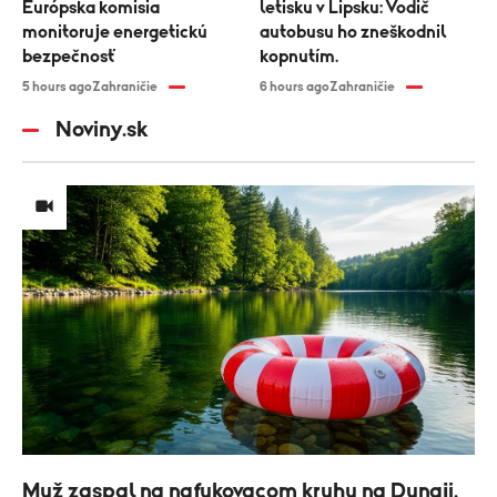
Európska komisia
letisku v Lipsku: Vodič
monitoruje energetickú
autobusu ho zneškodnil
bezpečnosť
kopnutím.
5 hours ago
Zahraničie
6 hours ago
Zahraničie
Noviny.sk
Muž zaspal na nafukovacom kruhu na Dunaji.