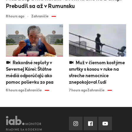
Prebudil sa až v Rumunsku
8 hours ago
Zahraničie
Rekordné reploty v
Muž v čiernom kostýme
Severnej Kórei: Štátne
smrtky s kosou v ruke na
médiá odporúčajú ako
streche nemocnice
pomoc polievku zo psa
znepokojoval ľudí
6 hours ago
Zahraničie
7 hours ago
Zahraničie
RIADIME SA KÓDEXOM