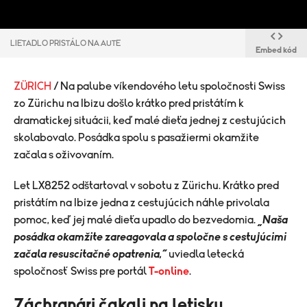
LIETADLO PRISTÁLO NA AUTE
Embed kód
ZÜRICH
/ Na palube víkendového letu spoločnosti Swiss
zo Zürichu na Ibizu došlo krátko pred pristátím k
dramatickej situácii, keď malé dieťa jednej z cestujúcich
skolabovalo. Posádka spolu s pasažiermi okamžite
začala s oživovaním.
Let LX8252 odštartoval v sobotu z Zürichu. Krátko pred
pristátím na Ibize jedna z cestujúcich náhle privolala
pomoc, keď jej malé dieťa upadlo do bezvedomia.
„Naša
posádka okamžite zareagovala a spoločne s cestujúcimi
začala resuscitačné opatrenia,“
uviedla letecká
spoločnosť Swiss pre portál
T-online
.
Záchranári čakali na letisku