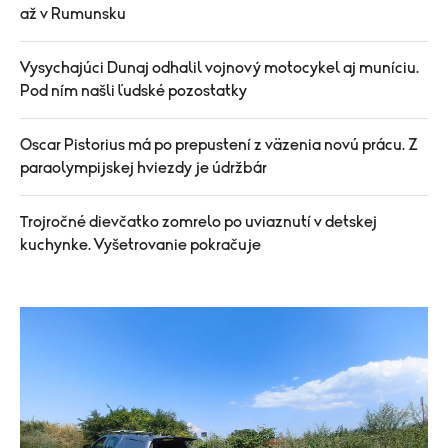
až v Rumunsku
Vysychajúci Dunaj odhalil vojnový motocykel aj muníciu.
Pod ním našli ľudské pozostatky
Oscar Pistorius má po prepustení z väzenia novú prácu. Z
paraolympijskej hviezdy je údržbár
Trojročné dievčatko zomrelo po uviaznutí v detskej
kuchynke. Vyšetrovanie pokračuje