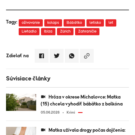
Tagy:
oživovanie
kolaps
Bábätko
letisko
let
Lietadlo
Ibiza
Zürich
Zahraničie
Zdielať na
Súvisiace články
Hrôza v okrese Michalovce: Matka
(15) chcela vyhodiť bábätko z balkóna
05.06.2026
Krimi
Matka užívala drogy počas dojčenia: