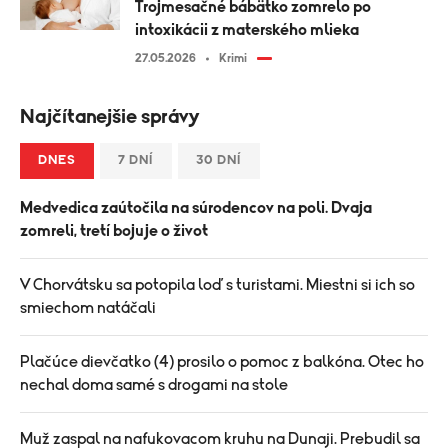
Trojmesačné bábätko zomrelo po
intoxikácii z materského mlieka
27.05.2026
Krimi
Najčítanejšie správy
DNES
7 DNÍ
30 DNÍ
Medvedica zaútočila na súrodencov na poli. Dvaja
zomreli, tretí bojuje o život
V Chorvátsku sa potopila loď s turistami. Miestni si ich so
smiechom natáčali
Plačúce dievčatko (4) prosilo o pomoc z balkóna. Otec ho
nechal doma samé s drogami na stole
Muž zaspal na nafukovacom kruhu na Dunaji. Prebudil sa