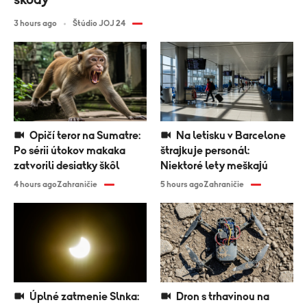
škody
3 hours ago
Štúdio JOJ 24
Opičí teror na Sumatre:
Na letisku v Barcelone
Po sérii útokov makaka
štrajkuje personál:
zatvorili desiatky škôl
Niektoré lety meškajú
4 hours ago
Zahraničie
5 hours ago
Zahraničie
Úplné zatmenie Slnka:
Dron s trhavinou na