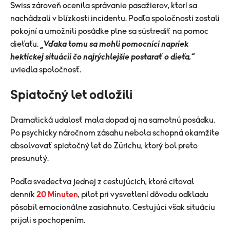
Swiss zároveň ocenila správanie pasažierov, ktorí sa
nachádzali v blízkosti incidentu. Podľa spoločnosti zostali
pokojní a umožnili posádke plne sa sústrediť na pomoc
dieťaťu.
„Vďaka tomu sa mohli pomocníci napriek
hektickej situácii čo najrýchlejšie postarať o dieťa,“
uviedla spoločnosť.
Spiatočný let odložili
Dramatická udalosť mala dopad aj na samotnú posádku.
Po psychicky náročnom zásahu nebola schopná okamžite
absolvovať spiatočný let do Zürichu, ktorý bol preto
presunutý.
Podľa svedectva jednej z cestujúcich, ktoré citoval
denník
20 Minuten
, pilot pri vysvetlení dôvodu odkladu
pôsobil emocionálne zasiahnuto. Cestujúci však situáciu
prijali s pochopením.