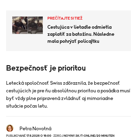
PREČÍTAJTE SI TIEŽ
Cestujúca v lietadle odmietla
zaplatiť za batožinu. Následne
mala pohrýzť policajtku
Bezpečnosť je prioritou
Letecká spoločnosť Swiss zdôraznila, že bezpečnosť
cestujúcich je pre ňu absolútnou prioritou a posádka musí
byť vždy plne pripravená zvládnuť aj mimoriadne
situácie počas letu.
Petra Novotná
PUBLIKOVANÉ
17.6.2026 O 16:00
· ZDROJ
NOVINY.SK/T-ONLINE/20 MINUTEN