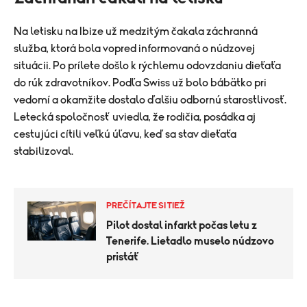
Na letisku na Ibize už medzitým čakala záchranná
služba, ktorá bola vopred informovaná o núdzovej
situácii. Po prílete došlo k rýchlemu odovzdaniu dieťaťa
do rúk zdravotníkov. Podľa Swiss už bolo bábätko pri
vedomí a okamžite dostalo ďalšiu odbornú starostlivosť.
Letecká spoločnosť uviedla, že rodičia, posádka aj
cestujúci cítili veľkú úľavu, keď sa stav dieťaťa
stabilizoval.
PREČÍTAJTE SI TIEŽ
Pilot dostal infarkt počas letu z
Tenerife. Lietadlo muselo núdzovo
pristáť