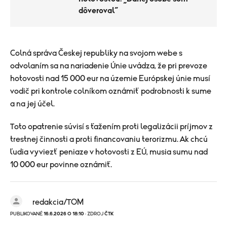
dôveroval“
Colná správa Českej republiky na svojom webe s
odvolaním sa na nariadenie Únie uvádza, že pri prevoze
hotovosti nad 15 000 eur na územie Európskej únie musí
vodič pri kontrole colníkom oznámiť podrobnosti k sume
a na jej účel.
Toto opatrenie súvisí s ťažením proti legalizácii príjmov z
trestnej činnosti a proti financovaniu terorizmu. Ak chcú
ľudia vyviezť peniaze v hotovosti z EÚ, musia sumu nad
10 000 eur povinne oznámiť.
redakcia/TOM
PUBLIKOVANÉ
16.6.2026 O 18:10
· ZDROJ
ČTK