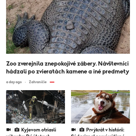
Zoo zverejnila znepokojivé zábery. Návštevníci
hádzali po zvieratách kamene a iné predmety
a day ago
Zahraničie
Kyjevom otriasli
Prvýkrát v histórii: