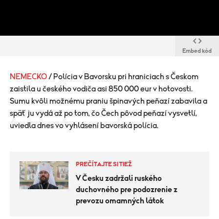
Embed kód
NEMECKO
/ Polícia v Bavorsku pri hraniciach s Českom
zaistila u českého vodiča asi 850 000 eur v hotovosti.
Sumu kvôli možnému praniu špinavých peňazí zabavila a
späť ju vydá až po tom, čo Čech pôvod peňazí vysvetlí,
uviedla dnes vo vyhlásení bavorská polícia.
PREČÍTAJTE SI TIEŽ
V Česku zadržali ruského
duchovného pre podozrenie z
prevozu omamných látok