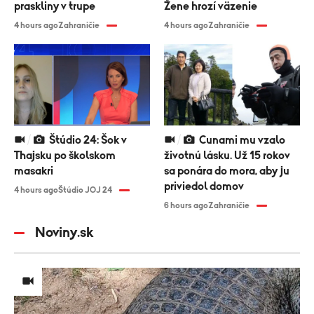
praskliny v trupe
Žene hrozí väzenie
4 hours ago
Zahraničie
4 hours ago
Zahraničie
Štúdio 24: Šok v
Cunami mu vzalo
Thajsku po školskom
životnú lásku. Už 15 rokov
masakri
sa ponára do mora, aby ju
priviedol domov
4 hours ago
Štúdio JOJ 24
6 hours ago
Zahraničie
Noviny.sk