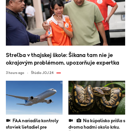
Streľba v thajskej škole: Šikana tam nie je
okrajovým problémom, upozorňuje expertka
3 hours ago
Štúdio JOJ 24
FAA nariadila kontroly
Na kúpalisko prišla s
stoviek lietadiel pre
dvoma hadmi okolo krku.