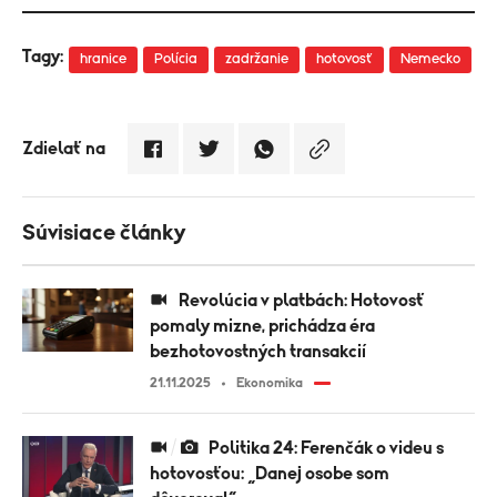
Tagy:
hranice
Polícia
zadržanie
hotovosť
Nemecko
Zdielať na
Súvisiace články
Revolúcia v platbách: Hotovosť
pomaly mizne, prichádza éra
bezhotovostných transakcií
21.11.2025
Ekonomika
Politika 24: Ferenčák o videu s
hotovosťou: „Danej osobe som