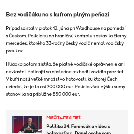
Bez vodičáku no s kufrom plným peňazí
Prípad sa stal v piatok 12. júna pri Waidhause na pomedzí
s Českom. Polícia tu na hraničnú kontrolu zastavila čierny
mercedes, ktorého 33-ročný český vodič nemal vodičský
preukaz.
Hliadka potom zistila, že platné vodičské oprávnenie ani
nevlastní. Policajti sa následne rozhodli vozidlo prezrieť.
V kufri našli veľké množstvo hotovosti, ku ktorej Čech
uviedol, že je to asi 700 000 eur. Polícia však výšku sumy
stanovila na približne 850 000 eur.
PREČÍTAJTE SI TIEŽ
Politika 24: Ferenčák o videu s
hotovosťou: „Danej osobe som