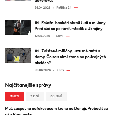
dôveroval“
26.04.2026
Politika 24
Falošní bankári obrali ľudí o milióny.
Pred súd sa postavil mladík z Ukrajiny
12.05.2026
Krimi
Zaistené milióny, luxusné autá a
domy. Čo sa s nimi stane po policajných
akciách?
06.06.2026
Krimi
Najčítanejšie správy
DNES
7 DNÍ
30 DNÍ
Muž zaspal na nafukovacom kruhu na Dunaji. Prebudil sa
až v Rumunsku