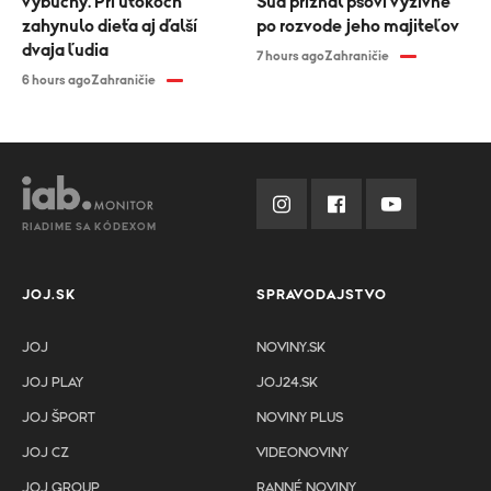
výbuchy. Pri útokoch
Súd priznal psovi výživné
zahynulo dieťa aj ďalší
po rozvode jeho majiteľov
dvaja ľudia
7 hours ago
Zahraničie
6 hours ago
Zahraničie
RIADIME SA KÓDEXOM
JOJ.SK
SPRAVODAJSTVO
JOJ
NOVINY.SK
JOJ PLAY
JOJ24.SK
JOJ ŠPORT
NOVINY PLUS
JOJ CZ
VIDEONOVINY
JOJ GROUP
RANNÉ NOVINY