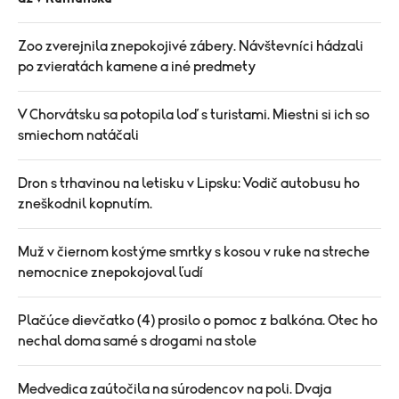
Zoo zverejnila znepokojivé zábery. Návštevníci hádzali
po zvieratách kamene a iné predmety
V Chorvátsku sa potopila loď s turistami. Miestni si ich so
smiechom natáčali
Dron s trhavinou na letisku v Lipsku: Vodič autobusu ho
zneškodnil kopnutím.
Muž v čiernom kostýme smrtky s kosou v ruke na streche
nemocnice znepokojoval ľudí
Plačúce dievčatko (4) prosilo o pomoc z balkóna. Otec ho
nechal doma samé s drogami na stole
Medvedica zaútočila na súrodencov na poli. Dvaja