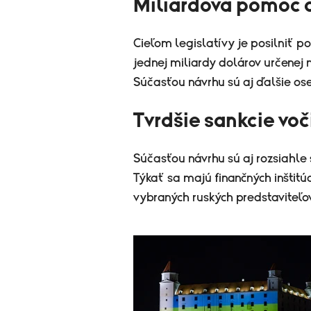
Miliardová pomoc a
Cieľom legislatívy je posilniť p
jednej miliardy dolárov určenej
Súčasťou návrhu sú aj ďalšie ose
Tvrdšie sankcie voč
Súčasťou návrhu sú aj rozsiahle
Týkať sa majú finančných inštitúc
vybraných ruských predstaviteľov