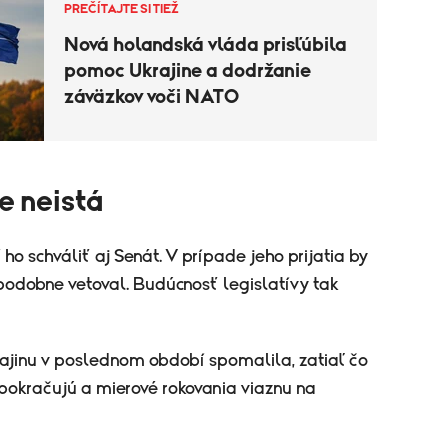
PREČÍTAJTE SI TIEŽ
Nová holandská vláda prisľúbila
pomoc Ukrajine a dodržanie
záväzkov voči NATO
e neistá
ho schváliť aj Senát. V prípade jeho prijatia by
odobne vetoval. Budúcnosť legislatívy tak
jinu v poslednom období spomalila, zatiaľ čo
okračujú a mierové rokovania viaznu na