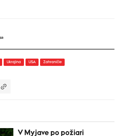
ASR
Ukrajina
USA
Zahraničie
V Myjave po požiari