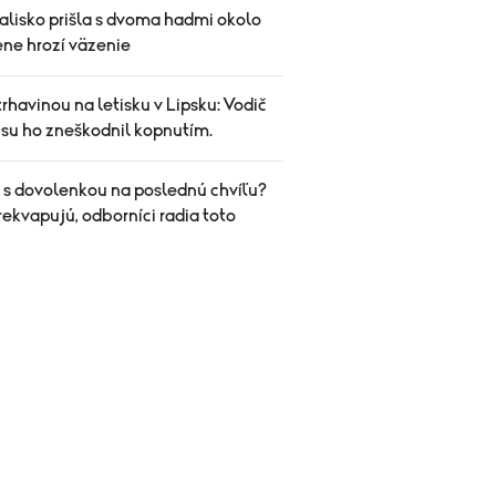
alisko prišla s dvoma hadmi okolo
ene hrozí väzenie
trhavinou na letisku v Lipsku: Vodič
su ho zneškodnil kopnutím.
 s dovolenkou na poslednú chvíľu?
ekvapujú, odborníci radia toto