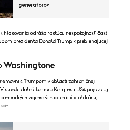
generátorov
k hlasovania odráža rastúcu nespokojnosť časti
tupom prezidenta Donald Trump k prebiehajúcej
vo Washingtone
 Snemovni s Trumpom v oblasti zahraničnej
. V stredu dolná komora Kongresu USA prijala aj
amerických vojenských operácií proti Iránu,
káni.