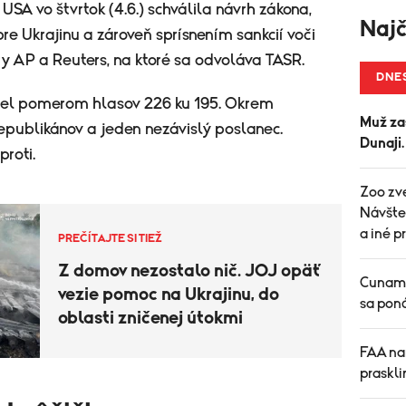
SA vo štvrtok (4.6.) schválila návrh zákona,
Najč
e Ukrajinu a zároveň sprísnením sankcií voči
y AP a Reuters, na ktoré sa odvoláva TASR.
DNE
iel pomerom hlasov 226 ku 195. Okrem
Muž za
epublikánov a jeden nezávislý poslanec.
Dunaji
roti.
Zoo zve
Návšte
a iné 
PREČÍTAJTE SI TIEŽ
Z domov nezostalo nič. JOJ opäť
Cunami 
vezie pomoc na Ukrajinu, do
sa pon
oblasti zničenej útokmi
FAA nar
praskli