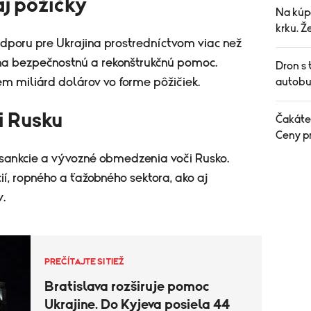
j pôžičky
Na kúp
krku. Ž
odporu pre Ukrajina prostredníctvom viac než
 na bezpečnostnú a rekonštrukčnú pomoc.
Dron s 
m miliárd dolárov vo forme pôžičiek.
autobu
i Rusku
Čakáte
Ceny pr
 sankcie a vývozné obmedzenia voči Rusko.
ií, ropného a ťažobného sektora, ako aj
.
PREČÍTAJTE SI TIEŽ
Bratislava rozširuje pomoc
Ukrajine. Do Kyjeva posiela 44