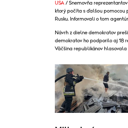
USA
/ Snemovňa reprezentantov U
ktorý počíta s ďalšou pomocou pr
Rusku. Informovali o tom agentúr
Návrh z dielne demokratov preš
demokratov ho podporilo aj 18 r
Väčšina republikánov hlasovala p