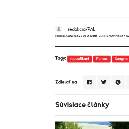
redakcia/PAL
PUBLIKOVANÉ
5.6.2026 O 12:00
· ZDROJ
NOVINY.SK/ T
Tagy:
republikáni
Pomoc
Kongres
Zdielať na
Súvisiace články