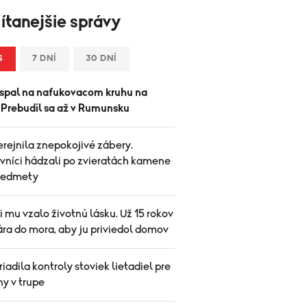
ítanejšie správy
S
7 DNÍ
30 DNÍ
spal na nafukovacom kruhu na
. Prebudil sa až v Rumunsku
rejnila znepokojivé zábery.
vníci hádzali po zvieratách kamene
predmety
mu vzalo životnú lásku. Už 15 rokov
ára do mora, aby ju priviedol domov
iadila kontroly stoviek lietadiel pre
ny v trupe