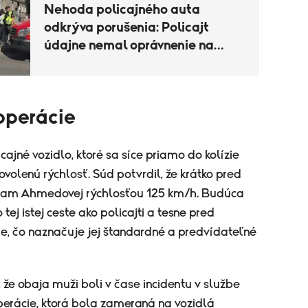
Nehoda policajného auta
odkrýva porušenia: Policajt
údajne nemal oprávnenie na
šoférovanie
 operácie
ajné vozidlo, ktoré sa síce priamo do kolízie
povolenú rýchlosť. Súd potvrdil, že krátko pred
iam Ahmedovej rýchlosťou 125 km/h. Budúca
j istej ceste ako policajti a tesne pred
e, čo naznačuje jej štandardné a predvídateľné
 že obaja muži boli v čase incidentu v službe
erácie, ktorá bola zameraná na vozidlá