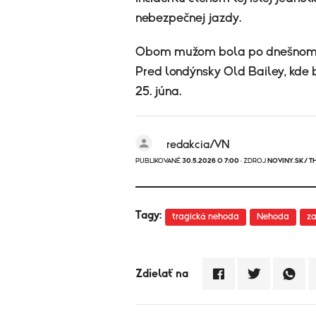
nebezpečnej jazdy.
Obom mužom bola po dnešnom p
Pred londýnsky Old Bailey, kde
25. júna.
redakcia/VN
PUBLIKOVANÉ
30.5.2026 O 7:00
· ZDROJ
NOVINY.SK/ T
Tagy:
tragická nehoda
Nehoda
za
Zdielať na