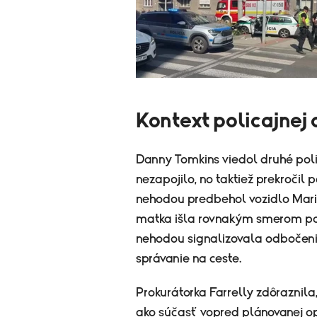
Kontext policajnej
Danny Tomkins viedol druhé polic
nezapojilo, no taktiež prekročil 
nehodou predbehol vozidlo Mar
matka išla rovnakým smerom po te
nehodou signalizovala odbočeni
správanie na ceste.
Prokurátorka Farrelly zdôraznila,
ako súčasť vopred plánovanej op