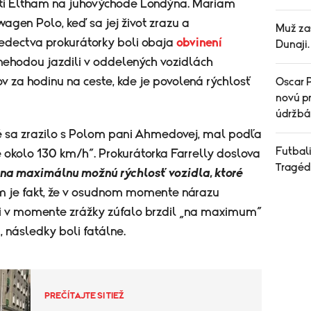
sti Eltham na juhovýchode Londýna. Mariam
agen Polo, keď sa jej život zrazu a
Muž za
vedectva prokurátorky boli obaja
obvinení
Dunaji
nehodou jazdili v oddelených vozidlách
ov za hodinu na ceste, kde je povolená rýchlosť
Oscar P
novú pr
údržbá
oré sa zrazilo s Polom pani Ahmedovej, mal podľa
Futbali
 okolo 130 km/h“. Prokurátorka Farrelly doslova
Tragéd
l na maximálnu možnú rýchlosť vozidla, ktoré
om je fakt, že v osudnom momente nárazu
ci v momente zrážky zúfalo brzdil „na maximum“
, následky boli fatálne.
PREČÍTAJTE SI TIEŽ