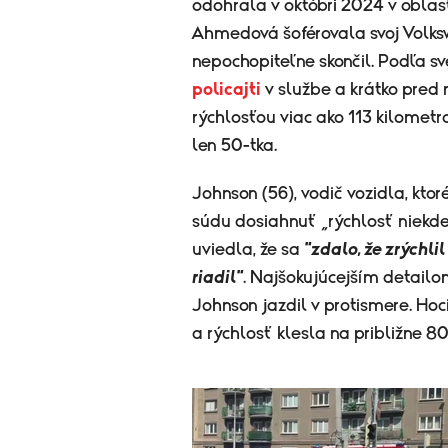
odohrala v októbri 2024 v obla
Ahmedová šoférovala svoj Volksw
nepochopiteľne skončil. Podľa s
policajti
v službe a krátko pred 
rýchlosťou viac ako 113 kilometr
len 50-tka.
Johnson (56), vodič vozidla, kt
súdu dosiahnuť „rýchlosť niekde
uviedla, že sa
"zdalo, že zrýchli
riadil"
. Najšokujúcejším detail
Johnson jazdil v protismere. Ho
a rýchlosť klesla na približne 80