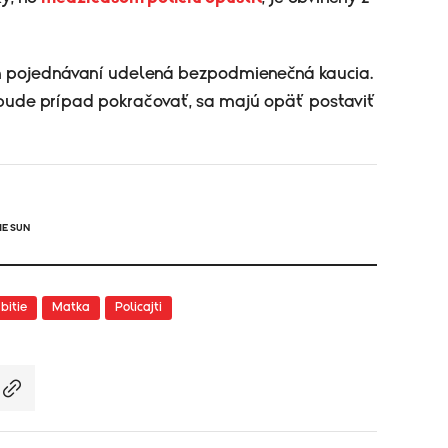
ojednávaní udelená bezpodmienečná kaucia.
 bude prípad pokračovať, sa majú opäť postaviť
HE SUN
bitie
Matka
Policajti