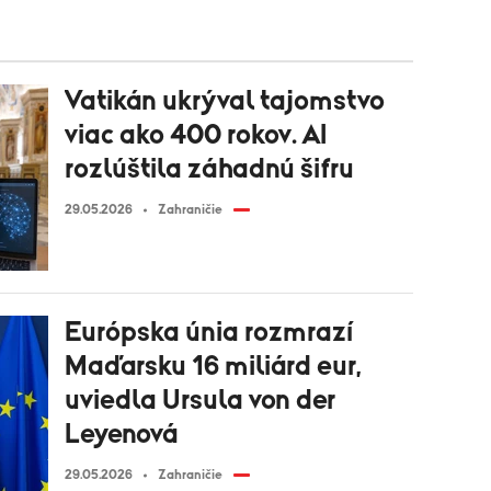
Vatikán ukrýval tajomstvo
viac ako 400 rokov. AI
rozlúštila záhadnú šifru
29.05.2026
Zahraničie
Európska únia rozmrazí
Maďarsku 16 miliárd eur,
uviedla Ursula von der
Leyenová
29.05.2026
Zahraničie