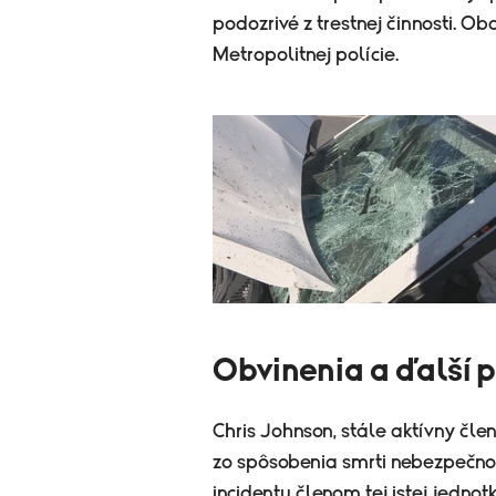
podozrivé z trestnej činnosti. Ob
Metropolitnej polície.
Obvinenia a ďalší 
Chris Johnson, stále aktívny čle
zo spôsobenia smrti nebezpečnou
incidentu členom tej istej jednot