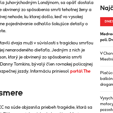
iasla juhovýchodným Londýnom, sa opäť dostala
Najč
je obvinený zo spôsobenia smrti tehotnej ženy a
vej nehode, ku ktorej došlo, keď vo vysokej
DNE
údne pojednávanie odhalilo šokujúce detaily o
te.
Medved
poli. D
avili dvaja muži v súvislosti s tragickou smrťou
ej nenarodeného dieťaťa. Jedným z nich je
V Chorv
son, ktorý je obvinený zo spôsobenia smrti
Miestni
anny Tomkins, bývalý člen rovnakej policajnej
ezpečnej jazdy. Informáciu priniesol
portál The
Plačúce
balkón
drogam
ismere
Vysych
motocyk
KC na súde objasnila priebeh tragédie, ktorá sa
pozost