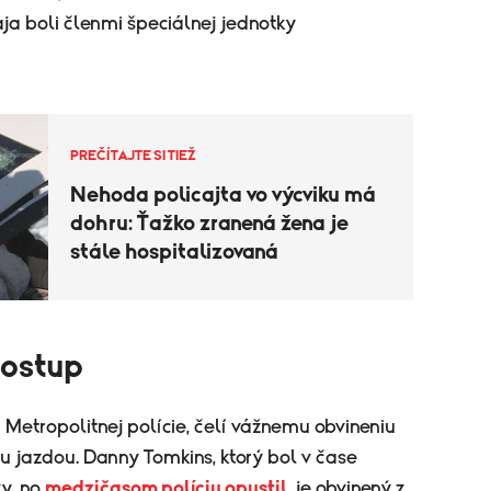
aja boli členmi špeciálnej jednotky
PREČÍTAJTE SI TIEŽ
Nehoda policajta vo výcviku má
dohru: Ťažko zranená žena je
stále hospitalizovaná
postup
n Metropolitnej polície, čelí vážnemu obvineniu
 jazdou. Danny Tomkins, ktorý bol v čase
ky, no
medzičasom políciu opustil
, je obvinený z