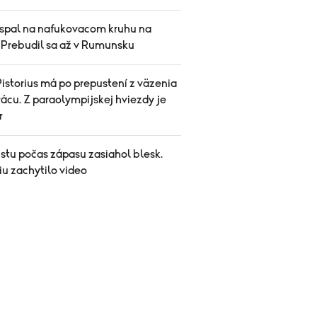
spal na nafukovacom kruhu na
. Prebudil sa až v Rumunsku
istorius má po prepustení z väzenia
ácu. Z paraolympijskej hviezdy je
r
stu počas zápasu zasiahol blesk.
iu zachytilo video