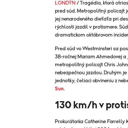
LONDÝN
/ Tragédia, ktorá otr
pred súd. Metropolitný policajt 
jej nenarodeného dieťaťa pri desi
rýchlosti jazdil v protismere. S
dramatickom októbrovom inciden
Pred súd vo Westminsteri sa post
38-ročnej Mariam Ahmedovej a j
metropolitný policajt Chris John
nebezpečnou jazdou. Druhým je D
jednotky, čeliaci obvineniu z neb
Sun
.
130 km/h v prot
Prokurátorka Catherine Farrelly 