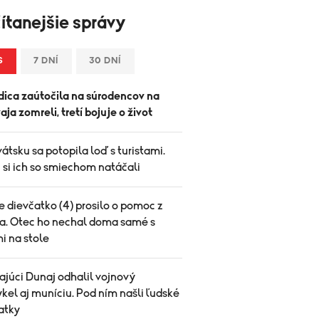
ítanejšie správy
S
7 DNÍ
30 DNÍ
ica zaútočila na súrodencov na
vaja zomreli, tretí bojuje o život
átsku sa potopila loď s turistami.
 si ich so smiechom natáčali
 dievčatko (4) prosilo o pomoc z
a. Otec ho nechal doma samé s
i na stole
ajúci Dunaj odhalil vojnový
el aj muníciu. Pod ním našli ľudské
atky