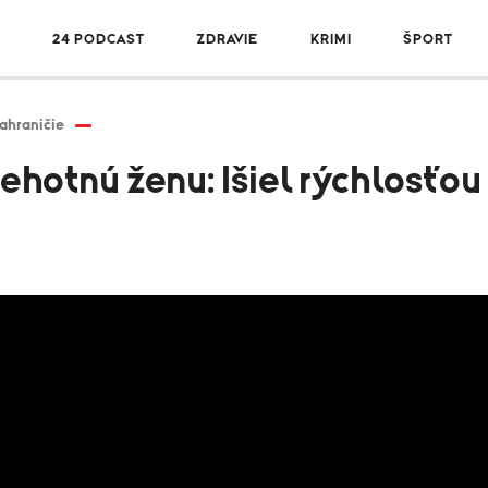
R
24 PODCAST
ZDRAVIE
KRIMI
ŠPORT
ahraničie
 tehotnú ženu: Išiel rýchlosťo