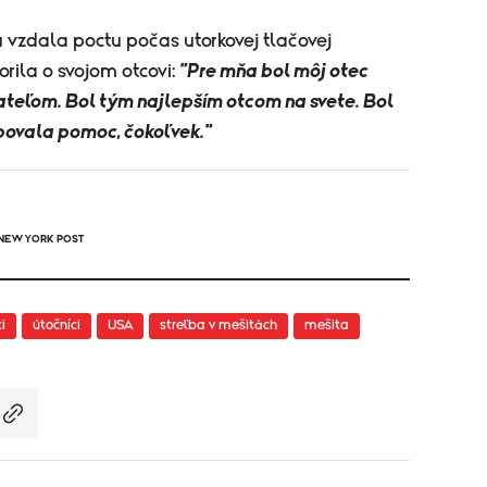
zdala poctu počas utorkovej tlačovej
orila o svojom otcovi:
"Pre mňa bol môj otec
ateľom. Bol tým najlepším otcom na svete. Bol
ovala pomoc, čokoľvek."
 NEW YORK POST
i
útočníci
USA
streľba v mešitách
mešita