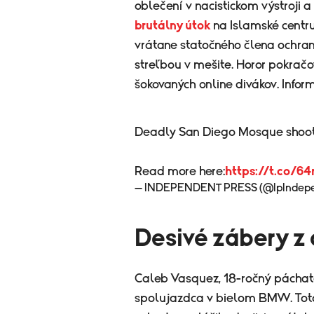
oblečení v nacistickom výstroji 
brutálny útok
na Islamské centru
vrátane statočného člena ochran
streľbou v mešite. Horor pokračo
šokovaných online divákov. Infor
Deadly San Diego Mosque shooti
Read more here:
https://t.co/6
— INDEPENDENT PRESS (@IpIndep
Desivé zábery z
Caleb Vasquez, 18-ročný páchate
spolujazdca v bielom BMW. Toto