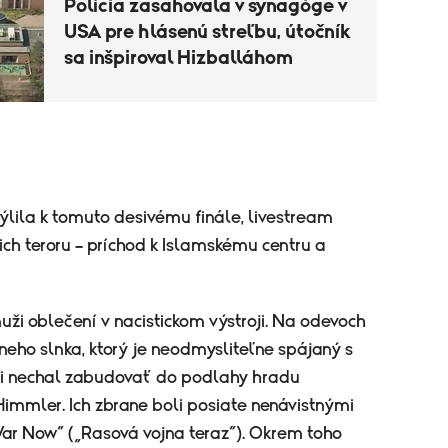
Polícia zasahovala v synagóge v
USA pre hlásenú streľbu, útočník
sa inšpiroval Hizballáhom
ýlila k tomuto desivému finále, livestream
ch teroru – príchod k Islamskému centru a
ži oblečení v nacistickom výstroji. Na odevoch
neho slnka, ktorý je neodmysliteľne spájaný s
si nechal zabudovať do podlahy hradu
Himmler. Ich zbrane boli posiate nenávistnými
ar Now“ („Rasová vojna teraz“). Okrem toho