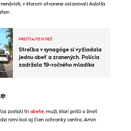
 nenávisti, v ktorom otvorene oslavovali Adolfa
ahov.
PREČÍTAJTE SI TIEŽ
Streľba v synagóge si vyžiadala
jednu obeť a zranených. Polícia
zadržala 19-ročného mladíka
te
lia zostali tri
obete
, muži, ktorí prišli o život
dzi nimi bol aj člen ochranky centra, Amin