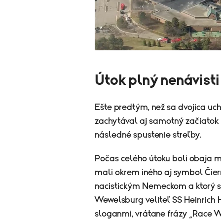
Útok plný nenávisti
Ešte predtým, než sa dvojica uch
zachytával aj samotný začiatok i
následné spustenie streľby.
Počas celého útoku boli obaja mu
mali okrem iného aj symbol Čier
nacistickým Nemeckom a ktorý 
Wewelsburg veliteľ SS Heinrich 
sloganmi, vrátane frázy „Race W