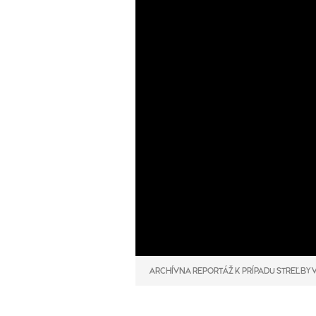
ARCHÍVNA REPORTÁŽ K PRÍPADU STREĽBY 