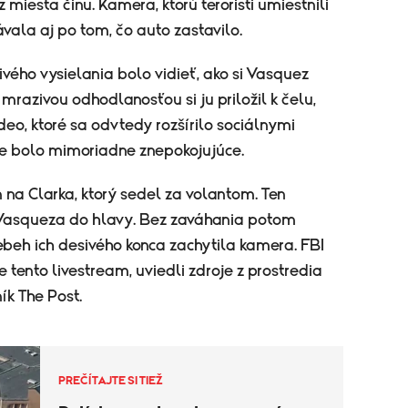
z miesta činu. Kamera, ktorú teroristi umiestnili
vala aj po tom, čo auto zastavilo.
vého vysielania bolo vidieť, ako si Vasquez
 mrazivou odhodlanosťou si ju priložil k čelu,
ideo, ktoré sa odvtedy rozšírilo sociálnymi
ne bolo mimoriadne znepokojujúce.
n na Clarka, ktorý sedel za volantom. Ten
il Vasqueza do hlavy. Bez zaváhania potom
iebeh ich desivého konca zachytila kamera. FBI
tento livestream, uviedli zdroje z prostredia
ík The Post.
PREČÍTAJTE SI TIEŽ