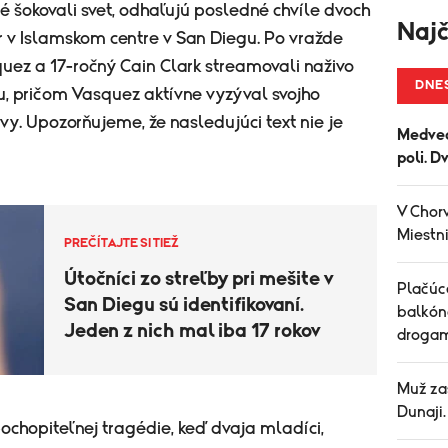
ré šokovali svet, odhaľujú posledné chvíle dvoch
Najč
r v Islamskom centre v San Diegu. Po vražde
quez a 17-ročný Cain Clark streamovali naživo
DNE
, pričom Vasquez aktívne vyzýval svojho
avy. Upozorňujeme, že nasledujúci text nie je
Medved
poli. D
V Chorv
Miestni
PREČÍTAJTE SI TIEŽ
Útočníci zo streľby pri mešite v
Plačúce
San Diegu sú identifikovaní.
balkón
Jeden z nich mal iba 17 rokov
drogam
Muž za
Dunaji
ochopiteľnej tragédie, keď dvaja mladíci,