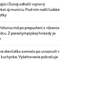
ajúci Dunaj odhalil vojnový
el aj muníciu. Pod ním našli ľudské
atky
istorius má po prepustení z väzenia
ácu. Z paraolympijskej hviezdy je
r
né dievčatko zomrelo po uviaznutí v
j kuchynke. Vyšetrovanie pokračuje