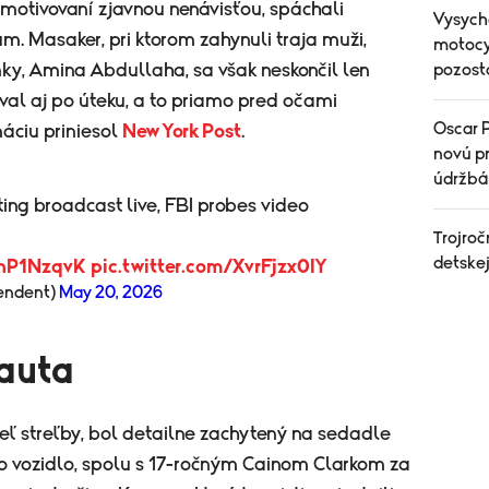
a motivovaní zjavnou nenávisťou, spáchali
Vysych
m. Masaker, pri ktorom zahynuli traja muži,
motocyk
ky, Amina Abdullaha, sa však neskončil len
pozost
val aj po úteku, a to priamo pred očami
Oscar P
máciu priniesol
New York Post
.
novú pr
údržbá
ng broadcast live, FBI probes video
Trojroč
detske
4nP1NzqvK
pic.twitter.com/XvrFjzx0IY
endent)
May 20, 2026
 auta
ľ streľby, bol detailne zachytený na sedadle
 vozidlo, spolu s 17-ročným Cainom Clarkom za