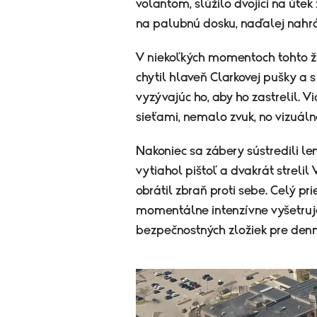
volantom, slúžilo dvojici na útek 
na palubnú dosku, naďalej nahrá
V niekoľkých momentoch tohto ži
chytil hlaveň Clarkovej pušky a s
vyzývajúc ho, aby ho zastrelil. V
sieťami, nemalo zvuk, no vizuál
Nakoniec sa zábery sústredili le
vytiahol pištoľ a dvakrát strel
obrátil zbraň proti sebe. Celý pr
momentálne intenzívne vyšetruje 
bezpečnostných zložiek pre denn