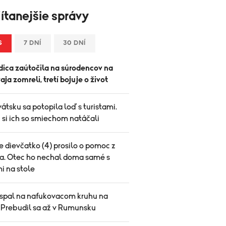
ítanejšie správy
S
7 DNÍ
30 DNÍ
ica zaútočila na súrodencov na
vaja zomreli, tretí bojuje o život
átsku sa potopila loď s turistami.
 si ich so smiechom natáčali
 dievčatko (4) prosilo o pomoc z
a. Otec ho nechal doma samé s
i na stole
spal na nafukovacom kruhu na
. Prebudil sa až v Rumunsku