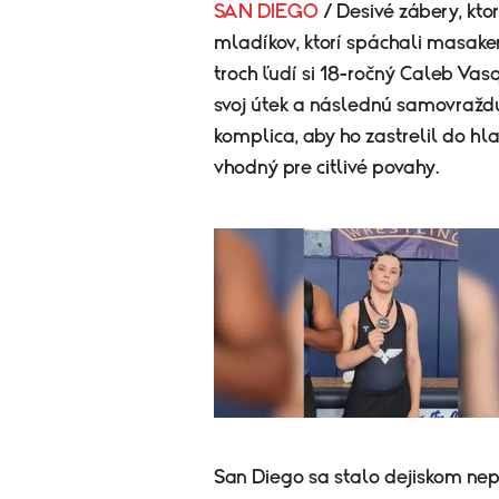
SAN DIEGO
/ Desivé zábery, kto
mladíkov, ktorí spáchali masake
troch ľudí si 18-ročný Caleb Vas
svoj útek a následnú samovraždu
komplica, aby ho zastrelil do hl
vhodný pre citlivé povahy.
San Diego sa stalo dejiskom nep