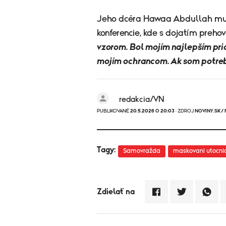
Jeho dcéra Hawaa Abdullah mu v
konferencie, kde s dojatím prehov
vzorom. Bol mojím najlepším pri
mojím ochrancom. Ak som potreb
redakcia/VN
PUBLIKOVANÉ
20.5.2026 O 20:03
· ZDROJ
NOVINY.SK/
Tagy:
Samovražda
maskovani utocnic
Zdielať na