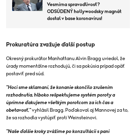
Vesmírna spravodlivosť?
ODSÚDENÝ hollywoodsky magnát
dostal v base koronavírus!
Prokuratúra zvažuje ďalší postup
Okresný prokurátor Manhattanu Alvin Bragg uviedol, že
úrady momentálne rozhodujú, či sa pokúsia prípad opäť
postaviť pred súd.
"Hoci sme sklamaní, že konanie skončilo zrušením
rozhodnutia, hlboko rešpektujeme systém poroty a
úprimne ďakujeme všetkým porotcom za ich čas a
obetavosť,"
vyhlásil Bragg. Poďakoval aj Mannovej za to,
že sa rozhodla vystúpiť proti Weinsteinovi.
"Naše ďalšie kroky zvážime po konzultácii s pani