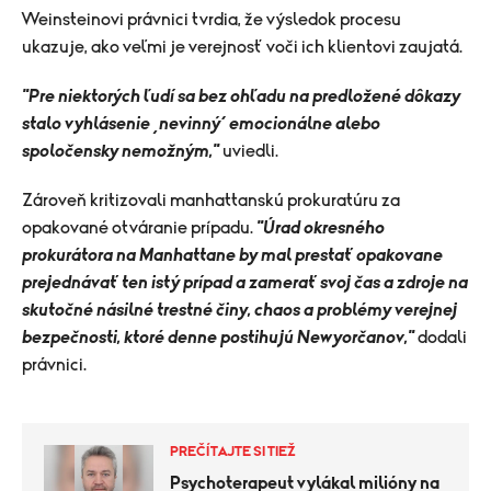
Weinsteinovi právnici tvrdia, že výsledok procesu
ukazuje, ako veľmi je verejnosť voči ich klientovi zaujatá.
"Pre niektorých ľudí sa bez ohľadu na predložené dôkazy
stalo vyhlásenie ‚nevinný‘ emocionálne alebo
spoločensky nemožným,"
uviedli.
Zároveň kritizovali manhattanskú prokuratúru za
opakované otváranie prípadu.
"Úrad okresného
prokurátora na Manhattane by mal prestať opakovane
prejednávať ten istý prípad a zamerať svoj čas a zdroje na
skutočné násilné trestné činy, chaos a problémy verejnej
bezpečnosti, ktoré denne postihujú Newyorčanov,"
dodali
právnici.
PREČÍTAJTE SI TIEŽ
Psychoterapeut vylákal milióny na