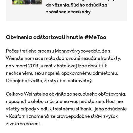
do väzenia. Súd ho odsúdil za
znásilnenie taxikárky
Obvinenia odštartovali hnutie #MeToo
Počas tretieho procesu Mannová vypovedala, že s
Weinsteinom síce mala dobrovoľné sexuálne kontakty,
no v marci 2013 ju mal v hotelovej izbe donútiť k
nechcenému sexu napriek opakovanému odmietaniu.
Obhajoba tvrdila, že styk bol dobrovoľný.
Celkovo Weinsteina obvinilo zo sexuálneho obťažovania,
napadnutia alebo znásilnenia viac než sto žien. Hoci nie
všetky prípady viedli k trestnému stíhaniu, jeho odsúdenie
v Kalifornii znamená, že pravdepodobne strávi zvyšok
života vo väzení.