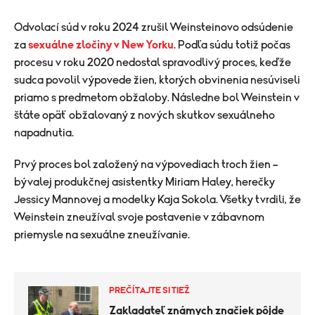
Odvolací súd v roku 2024 zrušil Weinsteinovo odsúdenie
za
sexuálne zločiny v New Yorku
. Podľa súdu totiž počas
procesu v roku 2020 nedostal spravodlivý proces, keďže
sudca povolil výpovede žien, ktorých obvinenia nesúviseli
priamo s predmetom obžaloby. Následne bol Weinstein v
štáte opäť obžalovaný z nových skutkov sexuálneho
napadnutia.
Prvý proces bol založený na výpovediach troch žien –
bývalej produkčnej asistentky Miriam Haley, herečky
Jessicy Mannovej a modelky Kaja Sokola. Všetky tvrdili, že
Weinstein zneužíval svoje postavenie v zábavnom
priemysle na sexuálne zneužívanie.
PREČÍTAJTE SI TIEŽ
Zakladateľ známych značiek pôjde