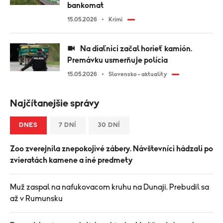
bankomat
15.05.2026
Krimi
Na diaľnici začal horieť kamión.
Premávku usmerňuje polícia
15.05.2026
Slovensko - aktuality
Najčítanejšie správy
DNES
7 DNÍ
30 DNÍ
Zoo zverejnila znepokojivé zábery. Návštevníci hádzali po
zvieratách kamene a iné predmety
Muž zaspal na nafukovacom kruhu na Dunaji. Prebudil sa
až v Rumunsku