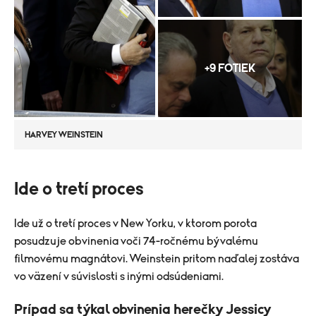
+9 FOTIEK
HARVEY WEINSTEIN
​Ide o tretí proces
Ide už o tretí proces v New Yorku, v ktorom porota
posudzuje obvinenia voči 74-ročnému bývalému
filmovému magnátovi. Weinstein pritom naďalej zostáva
vo väzení v súvislosti s inými odsúdeniami.
Prípad sa týkal obvinenia herečky Jessicy