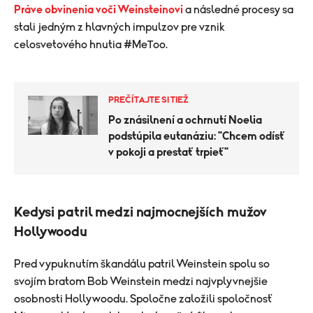
Práve obvinenia voči Weinsteinovi
a následné procesy sa
stali jedným z hlavných impulzov pre vznik
celosvetového hnutia #MeToo.
PREČÍTAJTE SI TIEŽ
Po znásilnení a ochrnutí Noelia
podstúpila eutanáziu: "Chcem odísť
v pokoji a prestať trpieť"
Kedysi patril medzi najmocnejších mužov
Hollywoodu
Pred vypuknutím škandálu patril Weinstein spolu so
svojím bratom Bob Weinstein medzi najvplyvnejšie
osobnosti Hollywoodu. Spoločne založili spoločnosť