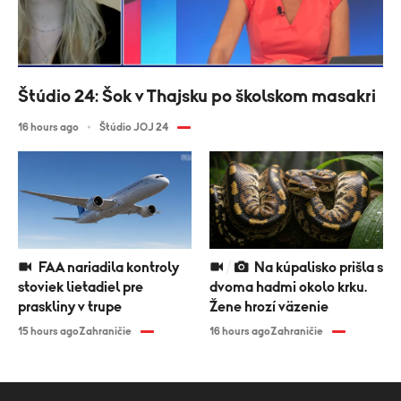
Štúdio 24: Šok v Thajsku po školskom masakri
16 hours ago
Štúdio JOJ 24
FAA nariadila kontroly
Na kúpalisko prišla s
stoviek lietadiel pre
dvoma hadmi okolo krku.
praskliny v trupe
Žene hrozí väzenie
15 hours ago
Zahraničie
16 hours ago
Zahraničie