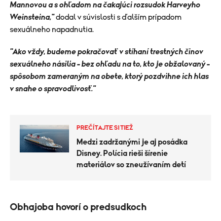
Mannovou a s ohľadom na čakajúci rozsudok Harveyho
Weinsteina,"
dodal v súvislosti s ďalším prípadom
sexuálneho napadnutia.
"Ako vždy, budeme pokračovať v stíhaní trestných činov
sexuálneho násilia – bez ohľadu na to, kto je obžalovaný –
spôsobom zameraným na obete, ktorý pozdvihne ich hlas
v snahe o spravodlivosť."
PREČÍTAJTE SI TIEŽ
Medzi zadržanými je aj posádka
Disney. Polícia rieši šírenie
materiálov so zneužívaním detí
Obhajoba hovorí o predsudkoch