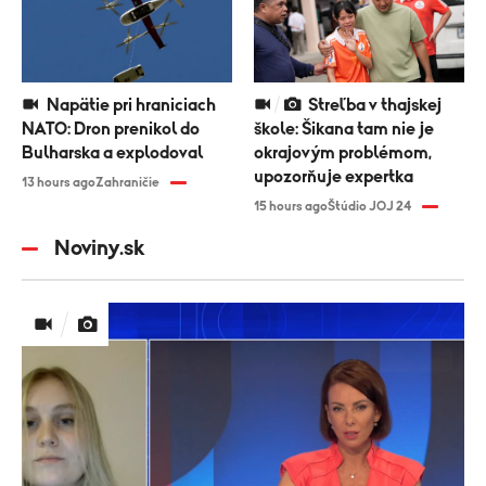
Napätie pri hraniciach
Streľba v thajskej
NATO: Dron prenikol do
škole: Šikana tam nie je
Bulharska a explodoval
okrajovým problémom,
upozorňuje expertka
13 hours ago
Zahraničie
15 hours ago
Štúdio JOJ 24
Noviny.sk