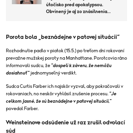
útočisko pred apokalypsou.
Obvinený je aj zo znásilnenia
klientok
Porota bola „beznádejne v patovej situácii“
Rozhodnutie padlo v piatok (15.5.) po treťom dni rokovaní
prevažne mužskej poroty na Manhattane. Porotcovia ráno
informovali sudcu, že
"dospeli k záveru, že nemôžu
dosiahnuť"
jednomyseľný verdikt.
Sudca Curtis Farber ich najskôr vyzval, aby pokračovali v
rokovaniach, no neskôr vyhlásil zrušenie procesu.
"Je
celkom jasné, že sú beznádejne v patovej situácii,"
povedal Farber.
Weinsteinove odsúdenie už raz zrušil odvolací
súd