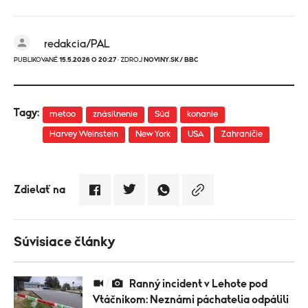
redakcia/PAL
PUBLIKOVANÉ
15.5.2026 O 20:27
· ZDROJ
NOVINY.SK/ BBC
Tagy:
metoo
znásilnenie
Súd
konanie
Harvey Weinstein
New York
USA
Zahraničie
Zdielať na
Súvisiace články
Ranný incident v Lehote pod
Vtáčnikom: Neznámi páchatelia odpálili