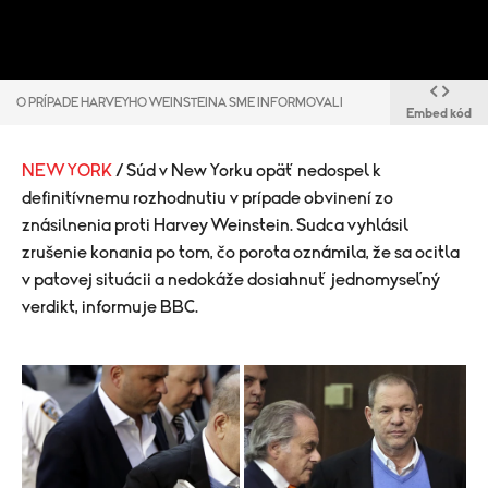
O PRÍPADE HARVEYHO WEINSTEINA SME INFORMOVALI
Embed kód
NEW YORK
/ Súd v New Yorku opäť nedospel k
definitívnemu rozhodnutiu v prípade obvinení zo
znásilnenia proti Harvey Weinstein. Sudca vyhlásil
zrušenie konania po tom, čo porota oznámila, že sa ocitla
v patovej situácii a nedokáže dosiahnuť jednomyseľný
verdikt, informuje BBC.