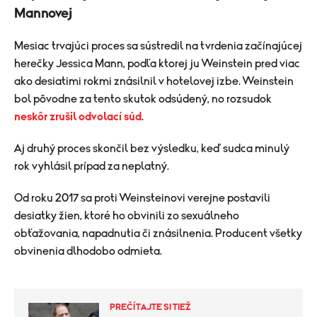
Mannovej
Mesiac trvajúci proces sa sústredil na tvrdenia začínajúcej
herečky Jessica Mann, podľa ktorej ju Weinstein pred viac
ako desiatimi rokmi znásilnil v hotelovej izbe. Weinstein
bol pôvodne za tento skutok odsúdený, no rozsudok
neskôr zrušil odvolací súd
.
Aj druhý proces skončil bez výsledku, keď sudca minulý
rok vyhlásil prípad za neplatný.
Od roku 2017 sa proti Weinsteinovi verejne postavili
desiatky žien, ktoré ho obvinili zo sexuálneho
obťažovania, napadnutia či znásilnenia. Producent všetky
obvinenia dlhodobo odmieta.
PREČÍTAJTE SI TIEŽ