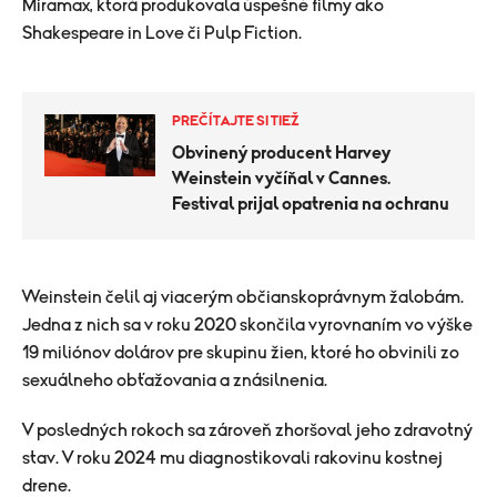
Miramax, ktorá produkovala úspešné filmy ako
Shakespeare in Love či Pulp Fiction.
PREČÍTAJTE SI TIEŽ
Obvinený producent Harvey
Weinstein vyčíňal v Cannes.
Festival prijal opatrenia na ochranu
Weinstein čelil aj viacerým občianskoprávnym žalobám.
Jedna z nich sa v roku 2020 skončila vyrovnaním vo výške
19 miliónov dolárov pre skupinu žien, ktoré ho obvinili zo
sexuálneho obťažovania a znásilnenia.
V posledných rokoch sa zároveň zhoršoval jeho zdravotný
stav. V roku 2024 mu diagnostikovali rakovinu kostnej
drene.