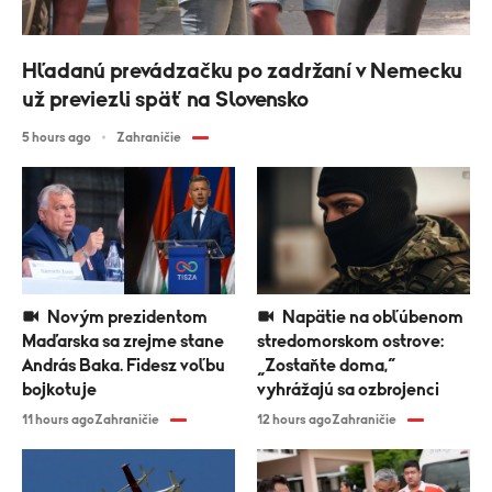
Hľadanú prevádzačku po zadržaní v Nemecku
už previezli späť na Slovensko
5 hours ago
Zahraničie
Novým prezidentom
Napätie na obľúbenom
Maďarska sa zrejme stane
stredomorskom ostrove:
András Baka. Fidesz voľbu
„Zostaňte doma,“
bojkotuje
vyhrážajú sa ozbrojenci
11 hours ago
Zahraničie
12 hours ago
Zahraničie