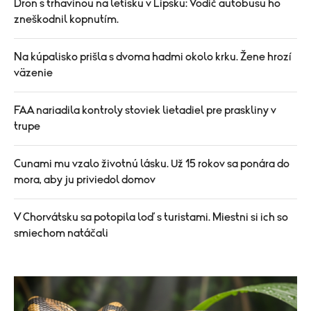
Dron s trhavinou na letisku v Lipsku: Vodič autobusu ho
zneškodnil kopnutím.
Na kúpalisko prišla s dvoma hadmi okolo krku. Žene hrozí
väzenie
FAA nariadila kontroly stoviek lietadiel pre praskliny v
trupe
Cunami mu vzalo životnú lásku. Už 15 rokov sa ponára do
mora, aby ju priviedol domov
V Chorvátsku sa potopila loď s turistami. Miestni si ich so
smiechom natáčali