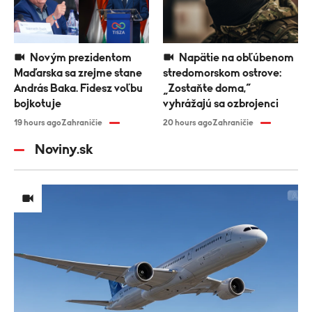
Novým prezidentom
Napätie na obľúbenom
Maďarska sa zrejme stane
stredomorskom ostrove:
András Baka. Fidesz voľbu
„Zostaňte doma,“
bojkotuje
vyhrážajú sa ozbrojenci
19 hours ago
Zahraničie
20 hours ago
Zahraničie
Noviny.sk