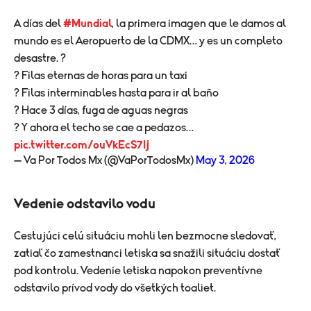
A días del
#Mundial
, la primera imagen que le damos al
mundo es el Aeropuerto de la CDMX… y es un completo
desastre. ?
? Filas eternas de horas para un taxi
? Filas interminables hasta para ir al baño
? Hace 3 días, fuga de aguas negras
? Y ahora el techo se cae a pedazos…
pic.twitter.com/ouVkEcS7Ij
— Va Por Todos Mx (@VaPorTodosMx)
May 3, 2026
Vedenie odstavilo vodu
Cestujúci celú situáciu mohli len bezmocne sledovať,
zatiaľ čo zamestnanci letiska sa snažili situáciu dostať
pod kontrolu. Vedenie letiska napokon preventívne
odstavilo prívod vody do všetkých toaliet.