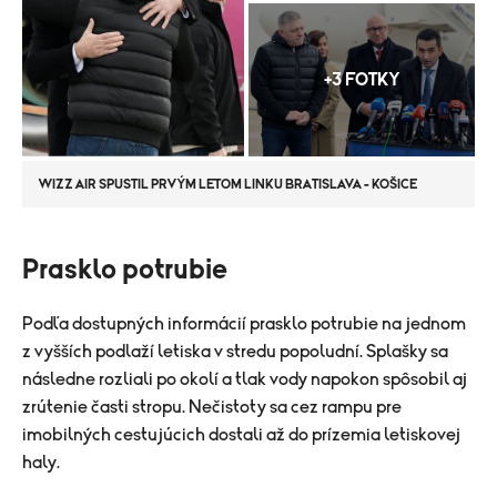
+3 FOTKY
WIZZ AIR SPUSTIL PRVÝM LETOM LINKU BRATISLAVA - KOŠICE
Prasklo potrubie
Podľa dostupných informácií prasklo potrubie na jednom
z vyšších podlaží letiska v stredu popoludní. Splašky sa
následne rozliali po okolí a tlak vody napokon spôsobil aj
zrútenie časti stropu. Nečistoty sa cez rampu pre
imobilných cestujúcich dostali až do prízemia letiskovej
haly.