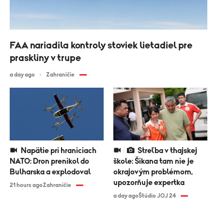
FAA nariadila kontroly stoviek lietadiel pre
praskliny v trupe
a day ago
Zahraničie
Napätie pri hraniciach
Streľba v thajskej
NATO: Dron prenikol do
škole: Šikana tam nie je
Bulharska a explodoval
okrajovým problémom,
upozorňuje expertka
21 hours ago
Zahraničie
a day ago
Štúdio JOJ 24