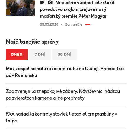
Nebudem vládnuť, ale slúžiť
povedal vo svojom prejave nový
maďarský premiér Péter Magyar
09.05.2026
Zahraničie
Najčítanejšie správy
DNES
7 DNÍ
30 DNÍ
Muž zaspal na nafukovacom kruhu na Dunaji. Prebudil sa
až v Rumunsku
Zoo zverejnila znepokojivé zábery. Návštevníci hádzali
po zvieratách kamene a iné predmety
FAA nariadila kontroly stoviek lietadiel pre praskliny v
trupe