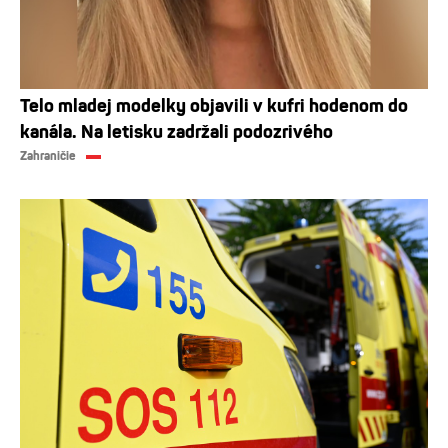
Telo mladej modelky objavili v kufri hodenom do
kanála. Na letisku zadržali podozrivého
Zahraničie