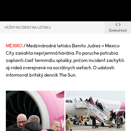
VÁŽNY INCIDENT NA LETISKU
Embed kód
MEXIKO
/ Medzinárodné letisko Benito Juárez v Mexico
City zasiahla nepríjemná havária. Po poruche potrubia
zaplavili časť terminálu splašky, pričom incident zachytili
aj videá zverejnené na sociálnych sieťach. O udalosti
informoval britský denník The Sun.