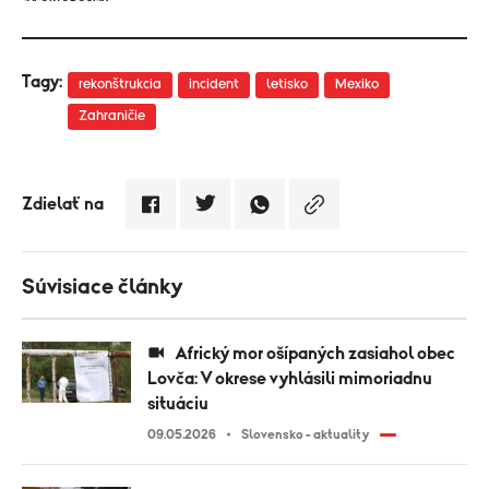
Tagy:
rekonštrukcia
incident
letisko
Mexiko
Zahraničie
Zdielať na
Súvisiace články
Africký mor ošípaných zasiahol obec
Lovča: V okrese vyhlásili mimoriadnu
situáciu
09.05.2026
Slovensko - aktuality