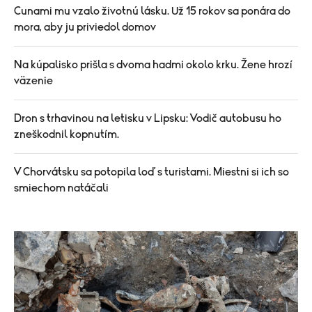
Cunami mu vzalo životnú lásku. Už 15 rokov sa ponára do
mora, aby ju priviedol domov
Na kúpalisko prišla s dvoma hadmi okolo krku. Žene hrozí
väzenie
Dron s trhavinou na letisku v Lipsku: Vodič autobusu ho
zneškodnil kopnutím.
V Chorvátsku sa potopila loď s turistami. Miestni si ich so
smiechom natáčali