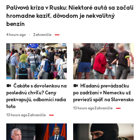
Palivová kríza v Rusku: Niektoré autá sa začali
hromadne kaziť, dôvodom je nekvalitný
benzín
4 hours ago
Zahraničie
Čakáte s dovolenkou na
Hľadanú prevádzačku
poslednú chvíľu? Ceny
po zadržaní v Nemecku už
prekvapujú, odborníci radia
previezli späť na Slovensko
toto
13 hours ago
Zahraničie
13 hours ago
Zahraničie