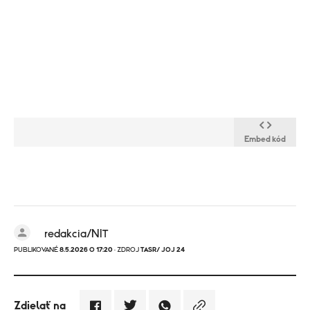
Embed kód
redakcia/NIT
PUBLIKOVANÉ
8.5.2026 O 17:20
· ZDROJ
TASR/ JOJ 24
Zdielať na