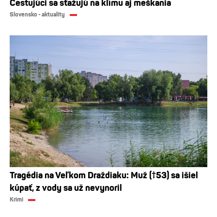
Cestujúci sa sťažujú na klímu aj meškania
Slovensko - aktuality
Tragédia na Veľkom Draždiaku: Muž (†53) sa išiel
kúpať, z vody sa už nevynoril
Krimi