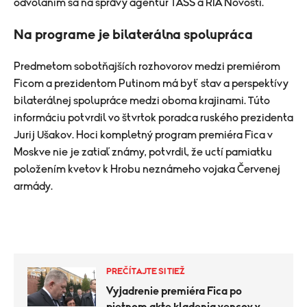
odvolaním sa na správy agentúr TASS a RIA Novosti.
Na programe je bilaterálna spolupráca
Predmetom sobotňajších rozhovorov medzi premiérom
Ficom a prezidentom Putinom má byť stav a perspektívy
bilaterálnej spolupráce medzi oboma krajinami. Túto
informáciu potvrdil vo štvrtok poradca ruského prezidenta
Jurij Ušakov. Hoci kompletný program premiéra Fica v
Moskve nie je zatiaľ známy, potvrdil, že uctí pamiatku
položením kvetov k Hrobu neznámeho vojaka Červenej
armády.
PREČÍTAJTE SI TIEŽ
Vyjadrenie premiéra Fica po