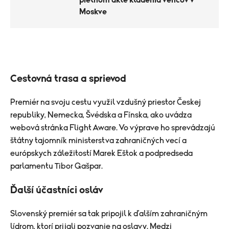
pietnom akte kladenia vencov v
Moskve
Cestovná trasa a sprievod
Premiér na svoju cestu využil vzdušný priestor Českej
republiky, Nemecka, Švédska a Fínska, ako uvádza
webová stránka Flight Aware. Vo výprave ho sprevádzajú
štátny tajomník ministerstva zahraničných vecí a
európskych záležitostí Marek Eštok a podpredseda
parlamentu Tibor Gašpar.
Ďalší účastníci osláv
Slovenský premiér sa tak pripojil k ďalším zahraničným
lídrom, ktorí prijali pozvanie na oslavy. Medzi