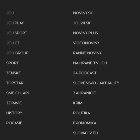
JOJ
NOVINY.SK
JOJ PLAY
JOJ24.SK
JOJ ŠPORT
NOVINY PLUS
JOJ CZ
VIDEONOVINY
JOJ GROUP
RANNÉ NOVINY
ŠPORT
NA HRANE TV JOJ
ŽENSKÉ
24 PODCAST
TOPSTAR
SLOVENSKO - AKTUALITY
SME CHLAPI
ZAHRANIČIE
ZDRAVIE
KRIMI
HISTORY
POLITIKA
POČASIE
EKONOMIKA
SLOVÁCI V EÚ