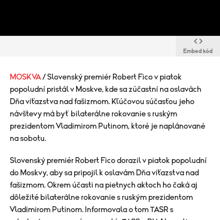
Embed kód
MOSKVA
/ Slovenský premiér Robert Fico v piatok
popoludní pristál v Moskve, kde sa zúčastní na oslavách
Dňa víťazstva nad fašizmom. Kľúčovou súčasťou jeho
návštevy má byť bilaterálne rokovanie s ruským
prezidentom Vladimirom Putinom, ktoré je naplánované
na sobotu.
Slovenský premiér Robert Fico dorazil v piatok popoludní
do Moskvy, aby sa pripojil k oslavám Dňa víťazstva nad
fašizmom. Okrem účasti na pietnych aktoch ho čaká aj
dôležité bilaterálne rokovanie s ruským prezidentom
Vladimirom Putinom. Informovala o tom TASR s