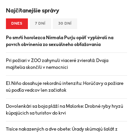
Najčítanejšie správy
DNES
7 DNÍ
30 DNÍ
Po smrti horolezca Nirmala Purju opäť vyplávali na
povrch obvinenia zo sexuálneho obťažovania
Pri požiari v ZOO zahynuli viaceré zvieratá: Dvaja
majitelia skončili v nemocnici
El Niño dosahuje rekordnú intenzitu: Horúčavy a požiare
sú podľa vedcov len začiatok
Dovolenkári sa boja pláží na Malorke: Drobné ryby hryzú
kúpajúcich sa turistov do krvi
Tisíce nakazených a dve obete: Úrady skúmajú šalát z