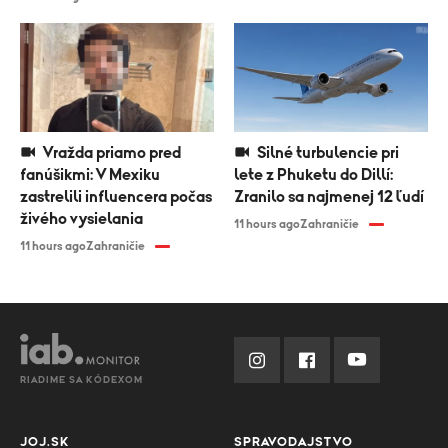
Vražda priamo pred
Silné turbulencie pri
fanúšikmi: V Mexiku
lete z Phuketu do Dillí:
zastrelili influencera počas
Zranilo sa najmenej 12 ľudí
živého vysielania
11 hours ago
Zahraničie
11 hours ago
Zahraničie
RIADIME SA KÓDEXOM
JOJ.SK
SPRAVODAJSTVO