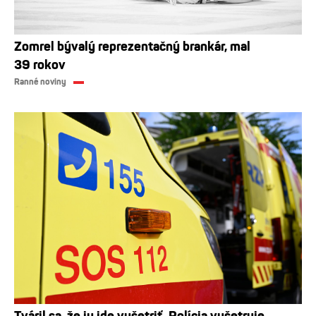
Zomrel bývalý reprezentačný brankár, mal
39 rokov
Ranné noviny
Tváril sa, že ju ide vyšetriť. Polícia vyšetruje