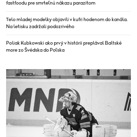
fastfoodu pre smrteľnú nákazu parazitom
Telo mladej modelky objavili v kufri hodenom do kanála.
Na letisku zadržali podozrivého
Poliak Kubkowski ako prvý v histórii preplával Baltské
more zo Švédska do Poľska