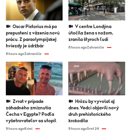
Oscar Pistorius má po
V centre Londýna
prepustení z väzenia novú
útočila žena s nožom,
prácu. Z paraolympijskej
zranila štyroch ľudí
hviezdy je údržbár
8 hours ago
Zahraničie
8 hours ago
Zahraničie
Zvrat v prípade
Hrôzu by vyvolal aj
záhadného zmiznutia
dnes. Vedci objavili nový
Čecha v Egypte? Podľa
druh prehistorického
vyšetrovateľov sa utopil
krokodíla
9 hours ago
Krimi
9 hours ago
Svet 24