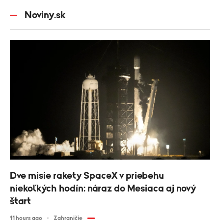
Noviny.sk
Dve misie rakety SpaceX v priebehu
niekoľkých hodín: náraz do Mesiaca aj nový
štart
11 hours ago
Zahraničie