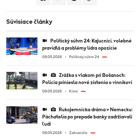
Súvisiace články
Politický súhrn 24: Kajucníci, volebné
pravidlá a problémy lídra opozície
08.05.2026
Politický súhrn 24
Zrážka s vlakom pri Bošanoch:
Polícia priniesla nové zistenia o vinníkovi
09.05.2026
Krimi
Rukojemnícka dráma v Nemecku:
Páchatelia po prepade banky zadržiavali
ľudí
08.05.2026
Zahraničie