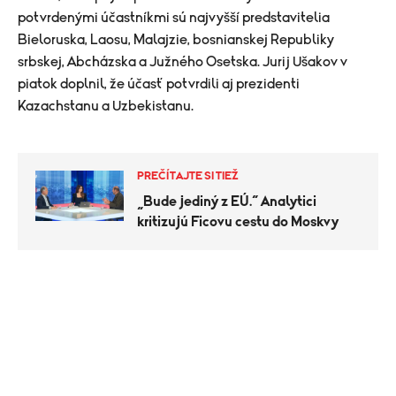
potvrdenými účastníkmi sú najvyšší predstavitelia
Bieloruska, Laosu, Malajzie, bosnianskej Republiky
srbskej, Abcházska a Južného Osetska. Jurij Ušakov v
piatok doplnil, že účasť potvrdili aj prezidenti
Kazachstanu a Uzbekistanu.
PREČÍTAJTE SI TIEŽ
„Bude jediný z EÚ.“ Analytici
kritizujú Ficovu cestu do Moskvy