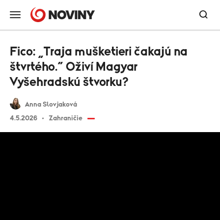
Fico: „Traja mušketieri čakajú na
štvrtého.“ Oživí Magyar
Vyšehradskú štvorku?
Anna Slovjaková
4.5.2026
Zahraničie