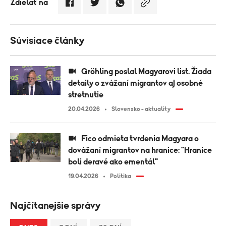
Zdielať na
Súvisiace články
Gröhling poslal Magyarovi list. Žiada
detaily o zvážaní migrantov aj osobné
stretnutie
20.04.2026
Slovensko - aktuality
Fico odmieta tvrdenia Magyara o
dovážaní migrantov na hranice: "Hranice
boli deravé ako ementál"
19.04.2026
Politika
Najčítanejšie správy