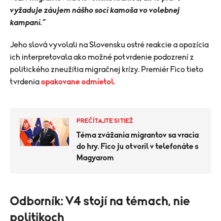
vyžaduje záujem nášho soci kamoša vo volebnej
kampani.“
Jeho slová vyvolali na Slovensku ostré reakcie a opozícia
ich interpretovala ako možné potvrdenie podozrení z
politického zneužitia migračnej krízy. Premiér Fico tieto
tvrdenia
opakovane odmietol.
PREČÍTAJTE SI TIEŽ
Téma zvážania migrantov sa vracia
do hry. Fico ju otvoril v telefonáte s
Magyarom
​Odborník: V4 stojí na témach, nie
politikoch