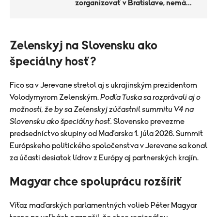
zorganizovať v Bratislave, nemám
dôvod robiť lacné gestá
Zelenskyj na Slovensku ako
špeciálny hosť?
Fico sa v Jerevane stretol aj s ukrajinským prezidentom
Volodymyrom Zelenským.
Podľa Tuska sa rozprávali aj o
možnosti, že by sa Zelenskyj zúčastnil summitu V4 na
Slovensku ako špeciálny hosť.
Slovensko prevezme
predsedníctvo skupiny od Maďarska 1. júla 2026. Summit
Európskeho politického spoločenstva v Jerevane sa konal
za účasti desiatok lídrov z Európy aj partnerských krajín.
Magyar chce spoluprácu rozšíriť
Víťaz maďarských parlamentných volieb Péter Magyar