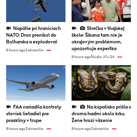
Napätie pri hraniciach
Streľba v thajskej
NATO: Dron prenikol do
škole: Šikana tam nie je
Bulharska a explodoval
okrajovým problémom,
upozorňuje expertka
6 hours ago
Zahraničie
9 hours ago
Štúdio JOJ 24
FAA nariadila kontroly
Na kúpalisko prišla s
stoviek lietadiel pre
dvoma hadmi okolo krku.
praskliny v trupe
Žene hrozí väzenie
9 hours ago
Zahraničie
9 hours ago
Zahraničie