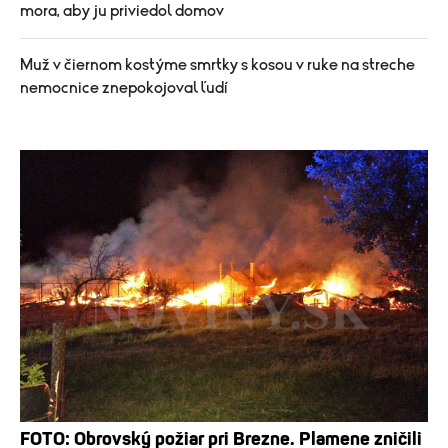
mora, aby ju priviedol domov
Muž v čiernom kostýme smrtky s kosou v ruke na streche
nemocnice znepokojoval ľudí
FOTO: Obrovský požiar pri Brezne. Plamene zničili