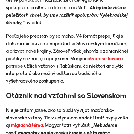
tesne po voľbách naznačil, že chce regionálnu
spoluprácu posilniť, a dokonca rozšíriť.
„Ak by bola vôľa a
príležitosť, chceli by sme rozšíriť spoluprácu Vyšehradskej
štvorky,“
uviedol.
Podľa jeho predstáv by sa mohol V4 formát prepojiť aj s
ďalšími iniciatívami, napríklad so Slavkovským formátom,
a prizvať nové krajiny. Zároveň však jeho vízia zahraničnej
politiky naznačuje aj iný smer. Magyar
otvorene hovorí
o
potrebe užších vzťahov s Rakúskom, čo niektorí analytici
interpretujú ako možný odklon od tradičného
vyšehradského zoskupenia.
Otáznik nad vzťahmi so Slovenskom
Nie je pritom jasné, ako sa budú vyvíjať maďarsko-
slovenské vzťahy. Tie v uplynulom období totiž ovplyvnila
aj
migračná téma.
Magyar totiž vyhlásil:
„Nebudeme
voziť migrantov na slovenskú hranicu, ak to práve