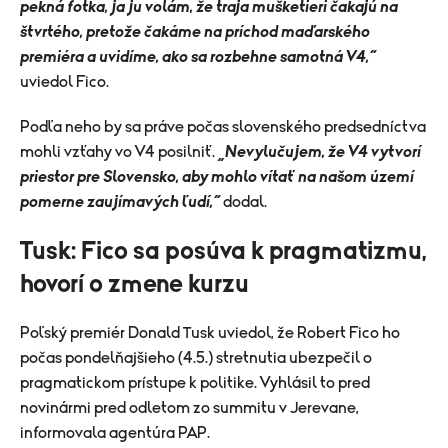
pekná fotka, ja ju volám, že traja mušketieri čakajú na
štvrtého, pretože čakáme na príchod maďarského
premiéra a uvidíme, ako sa rozbehne samotná V4,“
uviedol Fico.
Podľa neho by sa práve počas slovenského predsedníctva
mohli vzťahy vo V4 posilniť.
„Nevylučujem, že V4 vytvorí
priestor pre Slovensko, aby mohlo vítať na našom území
pomerne zaujímavých ľudí,“
dodal.
Tusk: Fico sa posúva k pragmatizmu,
hovorí o zmene kurzu
Poľský premiér Donald Tusk uviedol, že Robert Fico ho
počas pondelňajšieho (4.5.) stretnutia ubezpečil o
pragmatickom prístupe k politike. Vyhlásil to pred
novinármi pred odletom zo summitu v Jerevane,
informovala agentúra PAP.