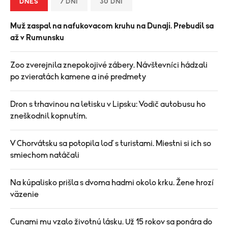
DNES
7 DNÍ
30 DNÍ
Muž zaspal na nafukovacom kruhu na Dunaji. Prebudil sa
až v Rumunsku
Zoo zverejnila znepokojivé zábery. Návštevníci hádzali
po zvieratách kamene a iné predmety
Dron s trhavinou na letisku v Lipsku: Vodič autobusu ho
zneškodnil kopnutím.
V Chorvátsku sa potopila loď s turistami. Miestni si ich so
smiechom natáčali
Na kúpalisko prišla s dvoma hadmi okolo krku. Žene hrozí
väzenie
Cunami mu vzalo životnú lásku. Už 15 rokov sa ponára do