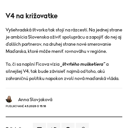
V4 na križovatke
Vyšehradská štvorka tak stojí na rázcestí. Na jednej strane
je ambícia Slovenska oživiť spoluprácu a zapojiť do nej aj
ďalších partnerov, na druhej strane nové smerovanie
Maďarska, ktoré môže meniť rovnováhu v regióne.
To, či sa naplní Ficova vízia
„štvrtého mušketiera“
a
silnejšej V4, tak bude závisieť najmä od toho, akú
zahraničnú politiku napokon zvolí nová maďarská vláda.
Anna Slovjaková
PUBLIKOVANÉ
4.5.2026 O 15:18