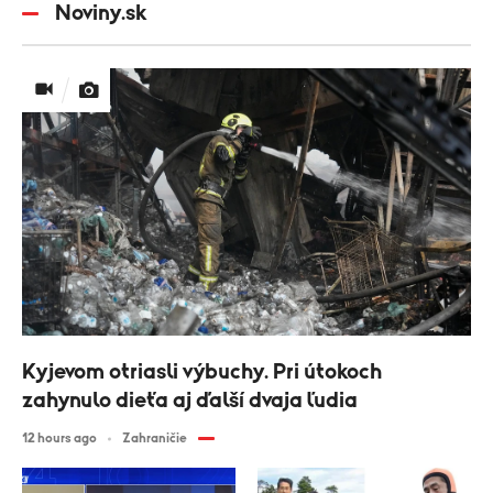
Noviny.sk
Kyjevom otriasli výbuchy. Pri útokoch
zahynulo dieťa aj ďalší dvaja ľudia
12 hours ago
Zahraničie