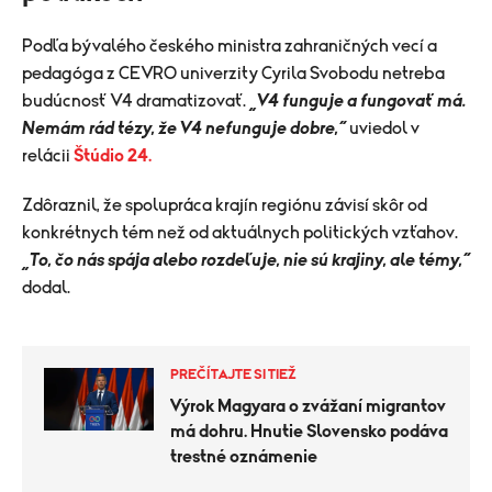
Podľa bývalého českého ministra zahraničných vecí a
pedagóga z CEVRO univerzity Cyrila Svobodu netreba
budúcnosť V4 dramatizovať.
„V4 funguje a fungovať má.
Nemám rád tézy, že V4 nefunguje dobre,“
uviedol v
relácii
Štúdio 24.
Zdôraznil, že spolupráca krajín regiónu závisí skôr od
konkrétnych tém než od aktuálnych politických vzťahov.
„To, čo nás spája alebo rozdeľuje, nie sú krajiny, ale témy,“
dodal.
PREČÍTAJTE SI TIEŽ
Výrok Magyara o zvážaní migrantov
má dohru. Hnutie Slovensko podáva
trestné oznámenie