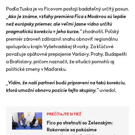
Podľa Tuska je vo Ficovom postoji badateľný určitý posun.
„Ako je známe, vzťahy premiéra Fica s Moskvou sú lepšie
než európsky priemer, ale veľmi jasne vidno určitú
pragmatickú korekciu v jeho kurze,“
zhodnotil. Poľský
premiér zároveň zdôraznil snahu obnoviť regionálnu
spoluprácu krajín Vyšehradskej štvorky. Za kľúčové
považuje opätovné prepojenie Varšavy, Prahy, Budapešti
a Bratislavy, pričom naznačil, že situácii pomohli aj
politické zmeny v Maďarsku.
„Vidím, že naši partneri budú pripravení na takú korekciu,
ktorá umožní obnovu pozície tejto skupiny,”
uviedol.
PREČÍTAJTE SI TIEŽ
Fico po stretnutí so Zelenským:
Rokovanie sa pokúsime