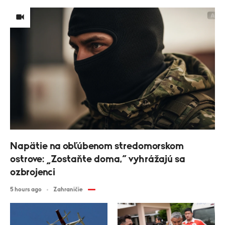
Napätie na obľúbenom stredomorskom
ostrove: „Zostaňte doma,“ vyhrážajú sa
ozbrojenci
5 hours ago
Zahraničie