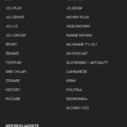
JOJ PLAY
JOJ24.SK
JOJ ŠPORT
NOVINY PLUS
JOJ CZ
VIDEONOVINY
JOJ GROUP
RANNÉ NOVINY
ŠPORT
NA HRANE TV JOJ
ŽENSKÉ
24 PODCAST
TOPSTAR
SLOVENSKO - AKTUALITY
SME CHLAPI
ZAHRANIČIE
ZDRAVIE
KRIMI
HISTORY
POLITIKA
POČASIE
EKONOMIKA
SLOVÁCI V EÚ
NEPREHLIADNITE