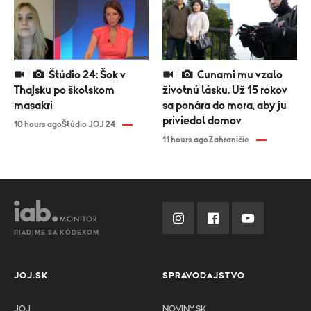
Štúdio 24: Šok v
Cunami mu vzalo
Thajsku po školskom
životnú lásku. Už 15 rokov
masakri
sa ponára do mora, aby ju
priviedol domov
10 hours ago
Štúdio JOJ 24
11 hours ago
Zahraničie
RIADIME SA KÓDEXOM
JOJ.SK
SPRAVODAJSTVO
JOJ
NOVINY.SK