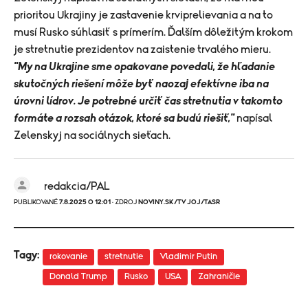
prioritou Ukrajiny je zastavenie krviprelievania a na to
musí Rusko súhlasiť s prímerím. Ďalším dôležitým krokom
je stretnutie prezidentov na zaistenie trvalého mieru.
"My na Ukrajine sme opakovane povedali, že hľadanie
skutočných riešení môže byť naozaj efektívne iba na
úrovni lídrov. Je potrebné určiť čas stretnutia v takomto
formáte a rozsah otázok, ktoré sa budú riešiť,"
napísal
Zelenskyj na sociálnych sieťach.
redakcia/PAL
PUBLIKOVANÉ
7.8.2025 O 12:01
· ZDROJ
NOVINY.SK/TV JOJ/TASR
Tagy:
rokovanie
stretnutie
Vladimir Putin
Donald Trump
Rusko
USA
Zahraničie