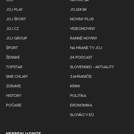
JOJ
NOVINY.SK
JOJ PLAY
JOJ24.SK
JOJ ŠPORT
NOVINY PLUS
JOJ CZ
VIDEONOVINY
JOJ GROUP
RANNÉ NOVINY
ŠPORT
NA HRANE TV JOJ
ŽENSKÉ
24 PODCAST
TOPSTAR
SLOVENSKO - AKTUALITY
SME CHLAPI
ZAHRANIČIE
ZDRAVIE
KRIMI
HISTORY
POLITIKA
POČASIE
EKONOMIKA
SLOVÁCI V EÚ
NEPREHLIADNITE