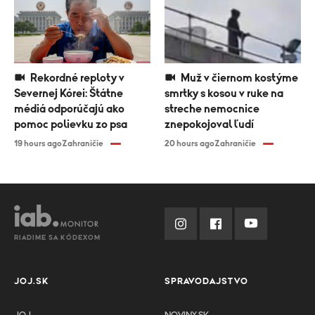
Rekordné reploty v
Muž v čiernom kostýme
Severnej Kórei: Štátne
smrtky s kosou v ruke na
médiá odporúčajú ako
streche nemocnice
pomoc polievku zo psa
znepokojoval ľudí
19 hours ago
Zahraničie
20 hours ago
Zahraničie
RIADIME SA KÓDEXOM
JOJ.SK
SPRAVODAJSTVO