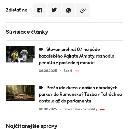
Zdielať na
Súvisiace články
Slovan prehral 0:1 na pôde
kazašského Kajratu Almaty, rozhodla
penalta v poslednej minúte
06.08.2025
Šport
Prečo ide drevo z našich národných
parkov do Rumunska? Ťažba v Tatrách sa
dostala až do parlamentu
06.08.2025
Slovensko - aktuality
Najčítanejšie správy