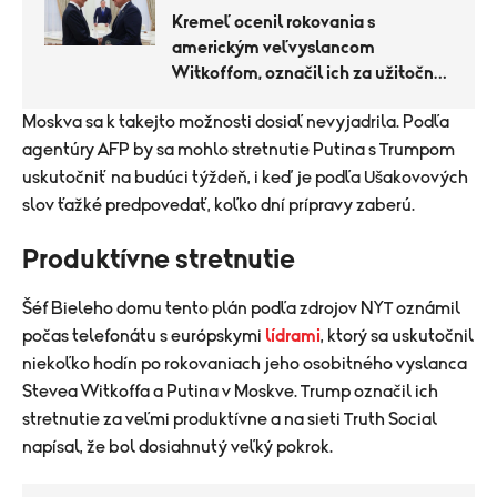
Kremeľ ocenil rokovania s
americkým veľvyslancom
Witkoffom, označil ich za užitočné
a konštruktívne
Moskva sa k takejto možnosti dosiaľ nevyjadrila. Podľa
agentúry AFP by sa mohlo stretnutie Putina s Trumpom
uskutočniť na budúci týždeň, i keď je podľa Ušakovových
slov ťažké predpovedať, koľko dní prípravy zaberú.
Produktívne stretnutie
Šéf Bieleho domu tento plán podľa zdrojov NYT oznámil
počas telefonátu s európskymi
lídrami
, ktorý sa uskutočnil
niekoľko hodín po rokovaniach jeho osobitného vyslanca
Stevea Witkoffa a Putina v Moskve. Trump označil ich
stretnutie za veľmi produktívne a na sieti Truth Social
napísal, že bol dosiahnutý veľký pokrok.