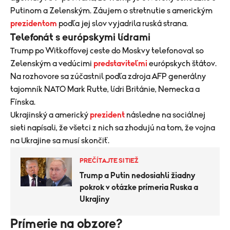
Putinom a Zelenským. Záujem o stretnutie s americkým
prezidentom
podľa jej slov vyjadrila ruská strana.
Telefonát s európskymi lídrami
Trump po Witkoffovej ceste do Moskvy telefonoval so
Zelenským a vedúcimi
predstaviteľmi
európskych štátov.
Na rozhovore sa zúčastnil podľa zdroja AFP generálny
tajomník NATO Mark Rutte, lídri Británie, Nemecka a
Fínska.
Ukrajinský a americký
prezident
následne na sociálnej
sieti napísali, že všetci z nich sa zhodujú na tom, že vojna
na Ukrajine sa musí skončiť.
PREČÍTAJTE SI TIEŽ
Trump a Putin nedosiahli žiadny
pokrok v otázke prímeria Ruska a
Ukrajiny
Prímerie na obzore?