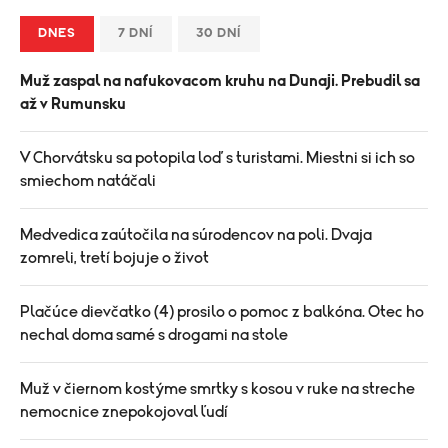
DNES
7 DNÍ
30 DNÍ
Muž zaspal na nafukovacom kruhu na Dunaji. Prebudil sa
až v Rumunsku
V Chorvátsku sa potopila loď s turistami. Miestni si ich so
smiechom natáčali
Medvedica zaútočila na súrodencov na poli. Dvaja
zomreli, tretí bojuje o život
Plačúce dievčatko (4) prosilo o pomoc z balkóna. Otec ho
nechal doma samé s drogami na stole
Muž v čiernom kostýme smrtky s kosou v ruke na streche
nemocnice znepokojoval ľudí