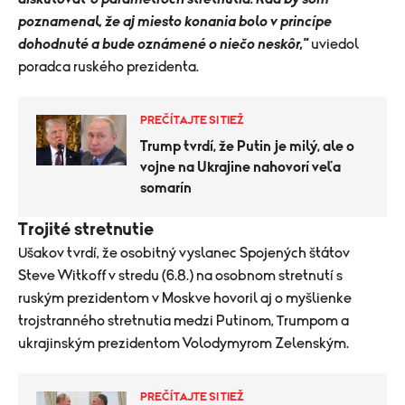
poznamenal, že aj miesto konania bolo v princípe
dohodnuté a bude oznámené o niečo neskôr,"
uviedol
poradca ruského prezidenta.
PREČÍTAJTE SI TIEŽ
Trump tvrdí, že Putin je milý, ale o
vojne na Ukrajine nahovorí veľa
somarín
Trojité stretnutie
Ušakov tvrdí, že osobitný vyslanec Spojených štátov
Steve Witkoff v stredu (6.8.) na osobnom stretnutí s
ruským prezidentom v Moskve hovoril aj o myšlienke
trojstranného stretnutia medzi Putinom, Trumpom a
ukrajinským prezidentom Volodymyrom Zelenským.
PREČÍTAJTE SI TIEŽ