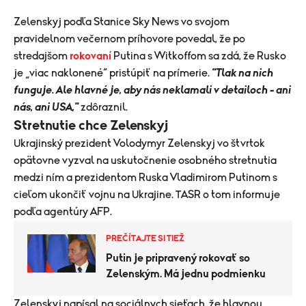
Zelenskyj podľa Stanice Sky News vo svojom
pravidelnom večernom príhovore povedal, že po
stredajšom
rokovaní
Putina s Witkoffom sa zdá, že Rusko
je „viac naklonené“ pristúpiť na prímerie.
"Tlak na nich
funguje. Ale hlavné je, aby nás neklamali v detailoch - ani
nás, ani USA,"
zdôraznil.
Stretnutie chce Zelenskyj
Ukrajinský prezident Volodymyr Zelenskyj vo štvrtok
opätovne vyzval na uskutočnenie osobného stretnutia
medzi ním a prezidentom Ruska Vladimirom Putinom s
cieľom ukončiť vojnu na Ukrajine. TASR o tom informuje
podľa agentúry AFP.
PREČÍTAJTE SI TIEŽ
Putin je pripravený rokovať so
Zelenským. Má jednu podmienku
Zelenskyj napísal na sociálnych sieťach, že hlavnou