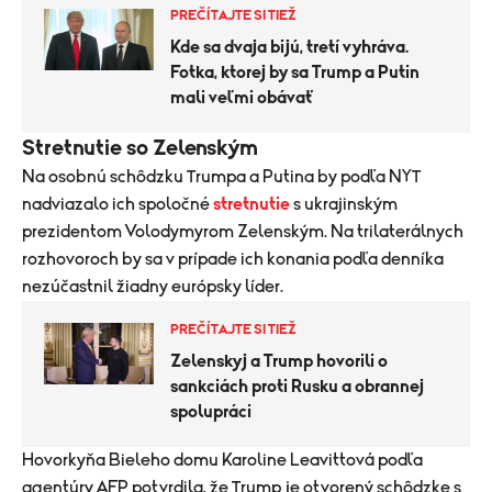
PREČÍTAJTE SI TIEŽ
Kde sa dvaja bijú, tretí vyhráva.
Fotka, ktorej by sa Trump a Putin
mali veľmi obávať
Stretnutie so Zelenským
Na osobnú schôdzku Trumpa a Putina by podľa NYT
nadviazalo ich spoločné
stretnutie
s ukrajinským
prezidentom Volodymyrom Zelenským. Na trilaterálnych
rozhovoroch by sa v prípade ich konania podľa denníka
nezúčastnil žiadny európsky líder.
PREČÍTAJTE SI TIEŽ
Zelenskyj a Trump hovorili o
sankciách proti Rusku a obrannej
spolupráci
Hovorkyňa Bieleho domu Karoline Leavittová podľa
agentúry AFP potvrdila, že Trump je otvorený schôdzke s