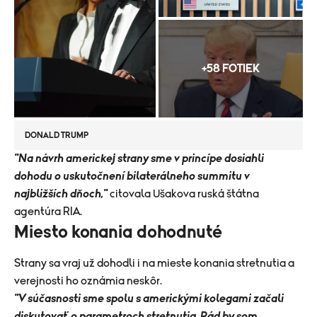
+58 FOTIEK
DONALD TRUMP
"Na návrh americkej strany sme v princípe dosiahli
dohodu o uskutočnení bilaterálneho summitu v
najbližších dňoch,"
citovala Ušakova ruská štátna
agentúra RIA.
Miesto konania dohodnuté
Strany sa vraj už dohodli i na mieste konania stretnutia a
verejnosti ho oznámia neskôr.
"V súčasnosti sme spolu s americkými kolegami začali
diskutovať o parametroch stretnutia. Rád by som