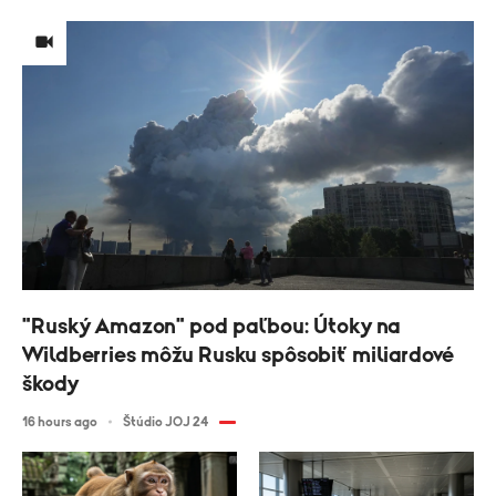
"Ruský Amazon" pod paľbou: Útoky na
Wildberries môžu Rusku spôsobiť miliardové
škody
16 hours ago
Štúdio JOJ 24