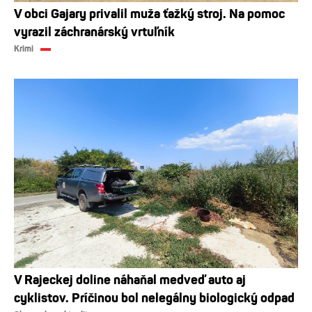
V obci Gajary privalil muža ťažký stroj. Na pomoc
vyrazil záchranárský vrtuľník
Krimi
V Rajeckej doline náhaňal medveď auto aj
cyklistov. Príčinou bol nelegálny biologický odpad