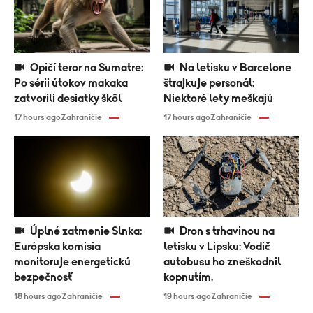
Opičí teror na Sumatre:
Na letisku v Barcelone
Po sérii útokov makaka
štrajkuje personál:
zatvorili desiatky škôl
Niektoré lety meškajú
17 hours ago
Zahraničie
17 hours ago
Zahraničie
Úplné zatmenie Slnka:
Dron s trhavinou na
Európska komisia
letisku v Lipsku: Vodič
monitoruje energetickú
autobusu ho zneškodnil
bezpečnosť
kopnutím.
18 hours ago
Zahraničie
19 hours ago
Zahraničie