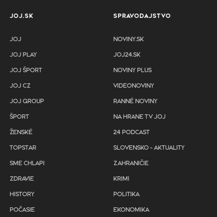
JOJ.SK
SPRAVODAJSTVO
JOJ
NOVINY.SK
JOJ PLAY
JOJ24.SK
JOJ ŠPORT
NOVINY PLUS
JOJ CZ
VIDEONOVINY
JOJ GROUP
RANNÉ NOVINY
ŠPORT
NA HRANE TV JOJ
ŽENSKÉ
24 PODCAST
TOPSTAR
SLOVENSKO - AKTUALITY
SME CHLAPI
ZAHRANIČIE
ZDRAVIE
KRIMI
HISTORY
POLITIKA
POČASIE
EKONOMIKA