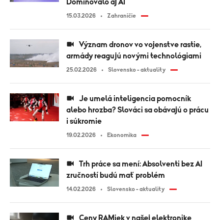
Dominovalo aj AI
15.03.2026
Zahraničie
Význam dronov vo vojenstve rastie,
armády reagujú novými technológiami
25.02.2026
Slovensko - aktuality
Je umelá inteligencia pomocník
alebo hrozba? Slováci sa obávajú o prácu
i súkromie
19.02.2026
Ekonomika
Trh práce sa mení: Absolventi bez AI
zručností budú mať problém
14.02.2026
Slovensko - aktuality
Ceny RAMiek v našej elektronike