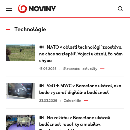
Technológie
NATO v oblasti technológií zaostáva,
no chce sa zlepšiť. Vojaci ukázali, čo nám
chýba
15.06.2026
Slovensko - aktuality
Veľtrh MWC v Barcelone ukázal, ako
bude vyzerať digitálna budúcnosť
23.03.2026
Zahraničie
Na veľtrhu v Barcelone ukázali
budúcnosť robotiky a mobilov.