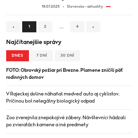
19.07.2025
Slovensko - aktuality
…
1
2
4
Najčítanejšie správy
DNES
7 DNÍ
30 DNÍ
FOTO: Obrovský požiar pri Brezne. Plamene zničili päť
rodinných domov
V Rajeckej doline náhaňal medveď auto aj cyklistov.
Príčinou bol nelegálny biologický odpad
Zoo zverejnila znepokojivé zábery. Návštevníci hádzali
po zvieratách kamene a iné predmety