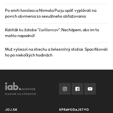
Po smrti horolezca Nirmala Purju opäť vyplávali na
povrch obvinenia zo sexuálneho obťažovania
Kaliňák ku žalobe "čurillovcov": Nechápem, ako im to
mohlo napadnúť
Muž vyliezol na strechu a železničný stožiar. Spacifikovali
ho po niekoľkých hodinách
RIADIME SA KÓDEXOM
JOJ.SK
SPRAVODAJSTVO