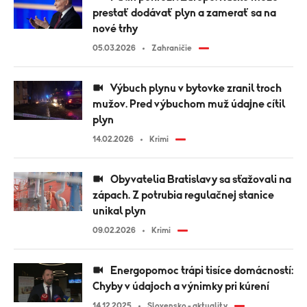
prestať dodávať plyn a zamerať sa na
nové trhy
05.03.2026
Zahraničie
Výbuch plynu v bytovke zranil troch
mužov. Pred výbuchom muž údajne cítil
plyn
14.02.2026
Krimi
Obyvatelia Bratislavy sa sťažovali na
zápach. Z potrubia regulačnej stanice
unikal plyn
09.02.2026
Krimi
Energopomoc trápi tisíce domácností:
Chyby v údajoch a výnimky pri kúrení
14.12.2025
Slovensko - aktuality