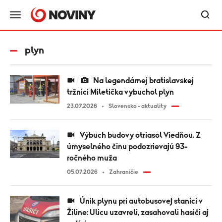
plyn
Na legendárnej bratislavskej
tržnici Miletička vybuchol plyn
23.07.2026
Slovensko - aktuality
Výbuch budovy otriasol Viedňou. Z
úmyselného činu podozrievajú 93-
ročného muža
05.07.2026
Zahraničie
Únik plynu pri autobusovej stanici v
Žiline: Ulicu uzavreli, zasahovali hasiči aj