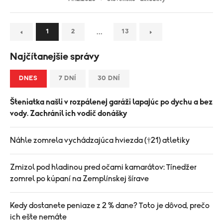
…
1
2
13
Najčítanejšie správy
DNES
7 DNÍ
30 DNÍ
Šteniatka našli v rozpálenej garáži lapajúc po dychu a bez
vody. Zachránil ich vodič donášky
Náhle zomrela vychádzajúca hviezda (†21) atletiky
Zmizol pod hladinou pred očami kamarátov: Tínedžer
zomrel po kúpaní na Zemplínskej šírave
Kedy dostanete peniaze z 2 % dane? Toto je dôvod, prečo
ich ešte nemáte