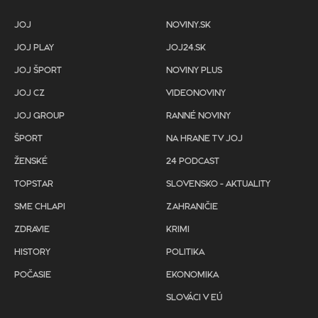
JOJ
NOVINY.SK
JOJ PLAY
JOJ24.SK
JOJ ŠPORT
NOVINY PLUS
JOJ CZ
VIDEONOVINY
JOJ GROUP
RANNÉ NOVINY
ŠPORT
NA HRANE TV JOJ
ŽENSKÉ
24 PODCAST
TOPSTAR
SLOVENSKO - AKTUALITY
SME CHLAPI
ZAHRANIČIE
ZDRAVIE
KRIMI
HISTORY
POLITIKA
POČASIE
EKONOMIKA
SLOVÁCI V EÚ