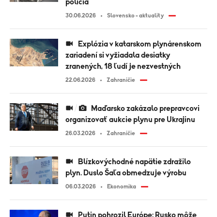
polícia
30.06.2026
Slovensko - aktuality
Explózia v katarskom plynárenskom
zariadení si vyžiadala desiatky
zranených, 18 ľudí je nezvestných
22.06.2026
Zahraničie
Maďarsko zakázalo prepravcovi
organizovať aukcie plynu pre Ukrajinu
26.03.2026
Zahraničie
Blízkovýchodné napätie zdražilo
plyn. Duslo Šaľa obmedzuje výrobu
06.03.2026
Ekonomika
Putin pohrozil Európe: Rusko môže