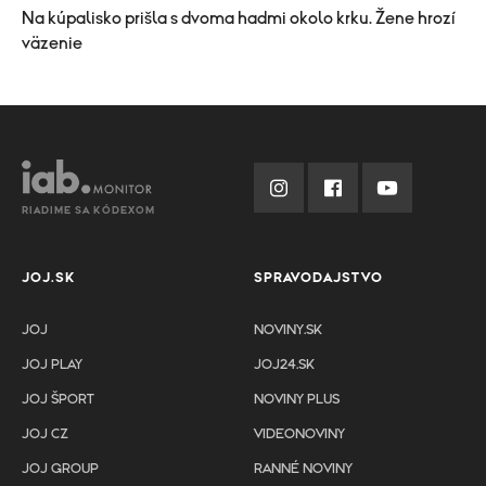
Na kúpalisko prišla s dvoma hadmi okolo krku. Žene hrozí
väzenie
RIADIME SA KÓDEXOM
JOJ.SK
SPRAVODAJSTVO
JOJ
NOVINY.SK
JOJ PLAY
JOJ24.SK
JOJ ŠPORT
NOVINY PLUS
JOJ CZ
VIDEONOVINY
JOJ GROUP
RANNÉ NOVINY