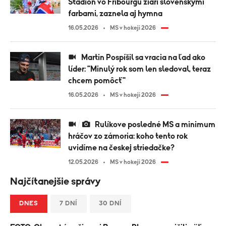
Štadión vo Fribourgu žiari slovenskými
farbami, zaznela aj hymna
16.05.2026
MS v hokeji 2026
Martin Pospíšil sa vracia na ľad ako
líder: "Minulý rok som len sledoval, teraz
chcem pomôcť"
16.05.2026
MS v hokeji 2026
Rulíkove posledné MS a minimum
hráčov zo zámoria: koho tento rok
uvidíme na českej striedačke?
12.05.2026
MS v hokeji 2026
Najčítanejšie správy
DNES
7 DNÍ
30 DNÍ