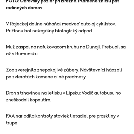
FOTO: Obrovský požiar pri Brezne. Plamene zničili päť
rodinných domov
V Rajeckej doline náhaňal medveď auto aj cyklistov.
Príčinou bol nelegálny biologický odpad
Muž zaspal na nafukovacom kruhu na Dunaji. Prebudil sa
až v Rumunsku
Zoo zverejnila znepokojivé zábery. Návštevníci hádzali
po zvieratách kamene a iné predmety
Dron s trhavinou na letisku v Lipsku: Vodič autobusu ho
zneškodnil kopnutím.
FAA nariadila kontroly stoviek lietadiel pre praskliny v
trupe