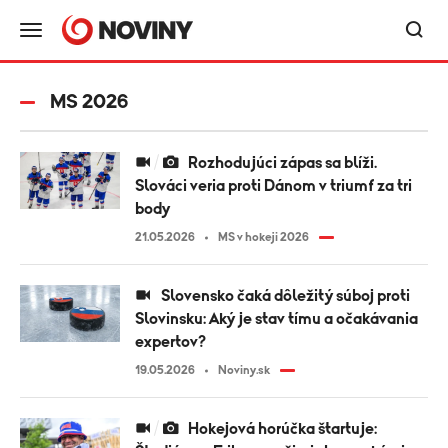
MS 2026
Rozhodujúci zápas sa blíži.
Slováci veria proti Dánom v triumf za tri
body
21.05.2026
MS v hokeji 2026
Slovensko čaká dôležitý súboj proti
Slovinsku: Aký je stav tímu a očakávania
expertov?
19.05.2026
Noviny.sk
Hokejová horúčka štartuje: