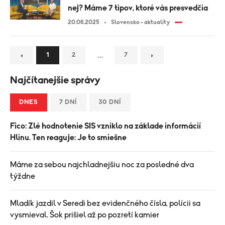
nej? Máme 7 tipov, ktoré vás presvedčia
20.06.2025
Slovensko - aktuality
…
1
2
7
Najčítanejšie správy
DNES
7 DNÍ
30 DNÍ
Fico: Zlé hodnotenie SIS vzniklo na základe informácií
Hlinu. Ten reaguje: Je to smiešne
Máme za sebou najchladnejšiu noc za posledné dva
týždne
Mladík jazdil v Seredi bez evidenčného čísla, polícii sa
vysmieval. Šok prišiel až po pozretí kamier