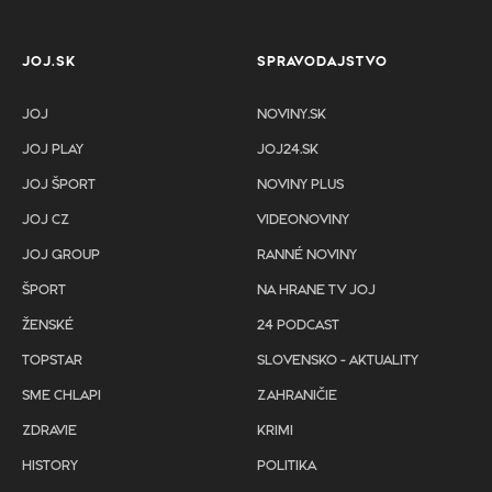
JOJ.SK
SPRAVODAJSTVO
JOJ
NOVINY.SK
JOJ PLAY
JOJ24.SK
JOJ ŠPORT
NOVINY PLUS
JOJ CZ
VIDEONOVINY
JOJ GROUP
RANNÉ NOVINY
ŠPORT
NA HRANE TV JOJ
ŽENSKÉ
24 PODCAST
TOPSTAR
SLOVENSKO - AKTUALITY
SME CHLAPI
ZAHRANIČIE
ZDRAVIE
KRIMI
HISTORY
POLITIKA