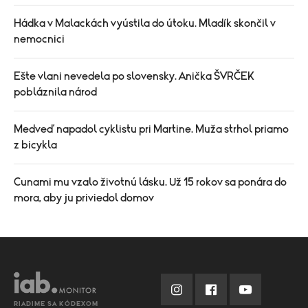
Hádka v Malackách vyústila do útoku. Mladík skončil v
nemocnici
Ešte vlani nevedela po slovensky. Anička ŠVRČEK
pobláznila národ
Medveď napadol cyklistu pri Martine. Muža strhol priamo
z bicykla
Cunami mu vzalo životnú lásku. Už 15 rokov sa ponára do
mora, aby ju priviedol domov
RIADIME SA KÓDEXOM