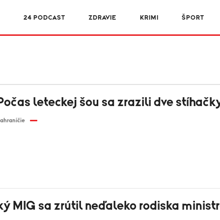
R
24 PODCAST
ZDRAVIE
KRIMI
ŠPORT
očas leteckej šou sa zrazili dve stíhačk
ahraničie
ý MIG sa zrútil neďaleko rodiska minist