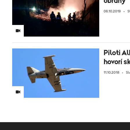
obrany
06.10.2019
S
Piloti A
hovorí s
11.10.2018
Sl