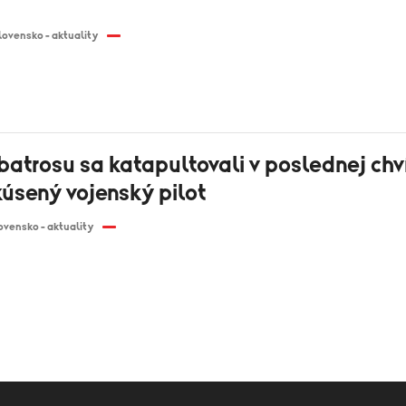
lovensko - aktuality
lbatrosu sa katapultovali v poslednej chví
kúsený vojenský pilot
ovensko - aktuality