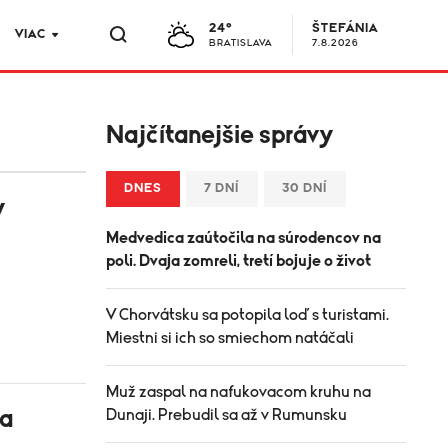
24°
ŠTEFÁNIA
VIAC
BRATISLAVA
7.8.2026
Najčítanejšie správy
DNES
7 DNÍ
30 DNÍ
y
Medvedica zaútočila na súrodencov na
poli. Dvaja zomreli, tretí bojuje o život
V Chorvátsku sa potopila loď s turistami.
Miestni si ich so smiechom natáčali
Muž zaspal na nafukovacom kruhu na
ra
Dunaji. Prebudil sa až v Rumunsku