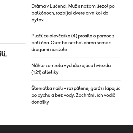
Dráma v Lučenci. Muž s nožom liezol po
balkónoch, rozbíjal dvere a vnikol do
bytov
Plačúce dievčatko (4) prosilo o pomoc z
balkóna. Otec ho nechal doma samé s
drogami na stole
li,
Náhle zomrela vychádzajúca hviezda
(†21) atletiky
Šteniatka našli v rozpálenej garáži lapajúc
po dychu a bez vody. Zachránil ich vodič
donášky