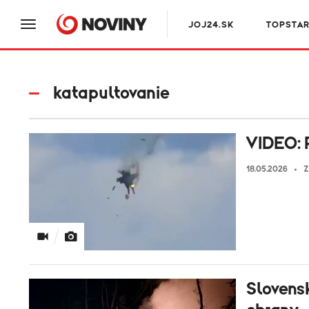
JOJ24.SK
TOPSTA
katapultovanie
VIDEO: P
18.05.2026
Z
Slovensk