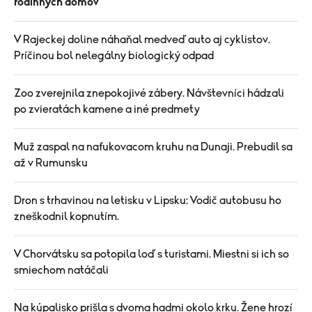
rodinných domov
V Rajeckej doline náhaňal medveď auto aj cyklistov.
Príčinou bol nelegálny biologický odpad
Zoo zverejnila znepokojivé zábery. Návštevníci hádzali
po zvieratách kamene a iné predmety
Muž zaspal na nafukovacom kruhu na Dunaji. Prebudil sa
až v Rumunsku
Dron s trhavinou na letisku v Lipsku: Vodič autobusu ho
zneškodnil kopnutím.
V Chorvátsku sa potopila loď s turistami. Miestni si ich so
smiechom natáčali
Na kúpalisko prišla s dvoma hadmi okolo krku. Žene hrozí