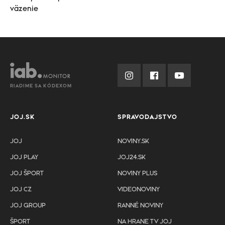
väzenie
RIADIME SA KÓDEXOM
JOJ.SK
SPRAVODAJSTVO
JOJ
NOVINY.SK
JOJ PLAY
JOJ24.SK
JOJ ŠPORT
NOVINY PLUS
JOJ CZ
VIDEONOVINY
JOJ GROUP
RANNÉ NOVINY
ŠPORT
NA HRANE TV JOJ