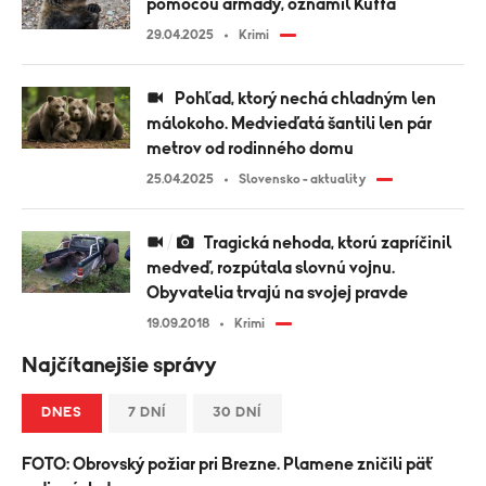
pomocou armády, oznámil Kuffa
29.04.2025
Krimi
Pohľad, ktorý nechá chladným len
málokoho. Medvieďatá šantili len pár
metrov od rodinného domu
25.04.2025
Slovensko - aktuality
Tragická nehoda, ktorú zapríčinil
medveď, rozpútala slovnú vojnu.
Obyvatelia trvajú na svojej pravde
19.09.2018
Krimi
Najčítanejšie správy
DNES
7 DNÍ
30 DNÍ
FOTO: Obrovský požiar pri Brezne. Plamene zničili päť