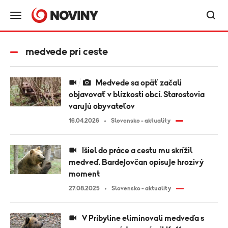
medvede pri ceste
Medvede sa opäť začali
objavovať v blízkosti obcí. Starostovia
varujú obyvateľov
16.04.2026
Slovensko - aktuality
Išiel do práce a cestu mu skrížil
medveď. Bardejovčan opisuje hrozivý
moment
27.08.2025
Slovensko - aktuality
V Pribyline eliminovali medveďa s