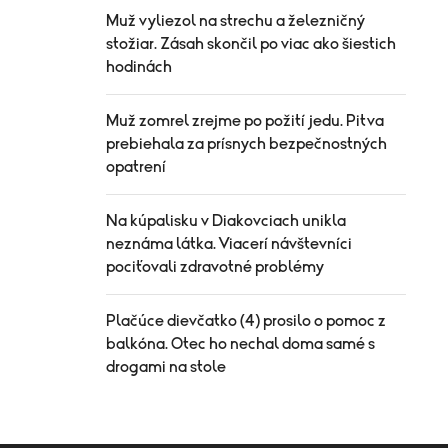
Muž vyliezol na strechu a železničný
stožiar. Zásah skončil po viac ako šiestich
hodinách
Muž zomrel zrejme po požití jedu. Pitva
prebiehala za prísnych bezpečnostných
opatrení
Na kúpalisku v Diakovciach unikla
neznáma látka. Viacerí návštevníci
pociťovali zdravotné problémy
Plačúce dievčatko (4) prosilo o pomoc z
balkóna. Otec ho nechal doma samé s
drogami na stole