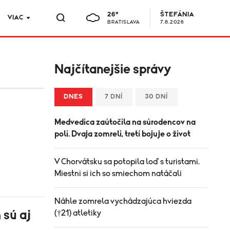
26°
ŠTEFÁNIA
VIAC
BRATISLAVA
7.8.2026
Najčítanejšie správy
DNES
7 DNÍ
30 DNÍ
Medvedica zaútočila na súrodencov na
poli. Dvaja zomreli, tretí bojuje o život
V Chorvátsku sa potopila loď s turistami.
Miestni si ich so smiechom natáčali
Náhle zomrela vychádzajúca hviezda
 sú aj
(†21) atletiky