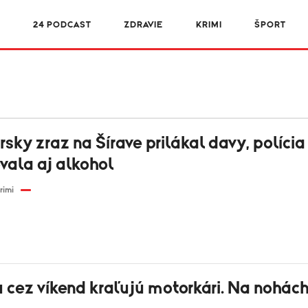
R
24 PODCAST
ZDRAVIE
KRIMI
ŠPORT
sky zraz na Šírave prilákal davy, polícia
vala aj alkohol
rimi
cez víkend kraľujú motorkári. Na nohách