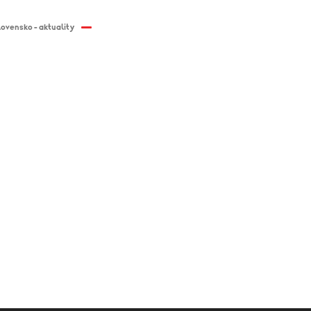
i
lovensko - aktuality