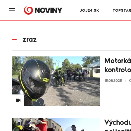
JOJ24.SK
TOPSTA
zraz
Motorkár
kontrolo
15.08.2025
K
Východu 