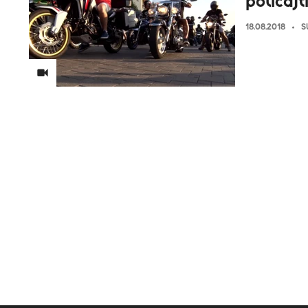
policajt
18.08.2018
S