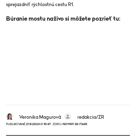
sprejazdniť rýchlostnú cestu R1.
Búranie mostu naživo si môžete pozrieť tu:
Veronika Magurová
redakcia/ZR
PUBLIKOVANÉ
21.9.2024 O 10:47
· ZDROJ
NOVINY.SK/TASR