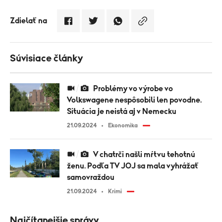
Zdielať na
Súvisiace články
Problémy vo výrobe vo
Volkswagene nespôsobili len povodne.
Situácia je neistá aj v Nemecku
21.09.2024
Ekonomika
V chatrči našli mŕtvu tehotnú
ženu. Podľa TV JOJ sa mala vyhrážať
samovraždou
21.09.2024
Krimi
Najčítanejšie správy