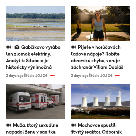
Gabčíkovo vyrába
Pijete v horúčavách
len zlomok elektriny.
ľadové nápoje? Robíte
Analytik: Situácia je
obrovskú chybu, varuje
historicky výnimočná
záchranár Viliam Dobiáš
2 days ago
Štúdio JOJ 24
2 days ago
Štúdio JOJ 24
Muža, ktorý sexuálne
Mochovce spustili
napadol ženu v sanitke,
štvrtý reaktor. Odborník