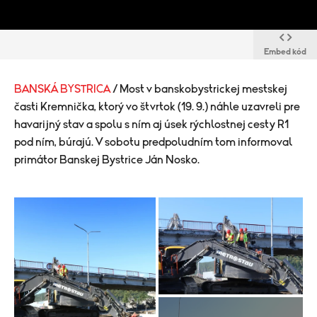
Embed kód
BANSKÁ BYSTRICA
/ Most v banskobystrickej mestskej
časti Kremnička, ktorý vo štvrtok (19. 9.) náhle uzavreli pre
havarijný stav a spolu s ním aj úsek rýchlostnej cesty R1
pod ním, búrajú. V sobotu predpoludním tom informoval
primátor Banskej Bystrice Ján Nosko.