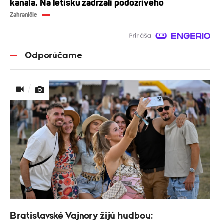
kanála. Na letisku zadržali podozrivého
Zahraničie
Odporúčame
Bratislavské Vajnory žijú hudbou: