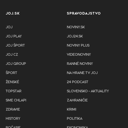
JOJ.SK
SPRAVODAJSTVO
JOJ
NOVINY.SK
JOJ PLAY
JOJ24.SK
JOJ ŠPORT
NOVINY PLUS
JOJ CZ
VIDEONOVINY
JOJ GROUP
RANNÉ NOVINY
ŠPORT
NA HRANE TV JOJ
ŽENSKÉ
24 PODCAST
TOPSTAR
SLOVENSKO - AKTUALITY
SME CHLAPI
ZAHRANIČIE
ZDRAVIE
KRIMI
HISTORY
POLITIKA
POČASIE
EKONOMIKA