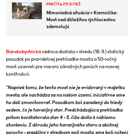
PREČÍTAJTE SI TIEŽ
Mimoriadná situácia v Kremničke:
Most nad dôležitou rýchlocestou
zdemolujú
Banskobystrická
radnica dostala v stredu (18. 9.) statický
posudok po pravidelnej prehliadke mosta a 50-ročný
most uzavreli pre viacero závažných porúch na nosnej
konštrukcii.
"Napriek tomu, že tento most nie je evidovaný v majetku
mesta, ale nachádza sa na našom území, iniciatívne sme
ho dali zmonitorovať. Posudkom bol zaradený do triedy
sedem, čo je havarijný stav. Predchádzajúca prehliadka
pritom konštatovala stav 4 - 5, čiže došlo k náhlemu
zhoršeniu. Z dôvodu jeho havarijného stavu a akútnej
poruchy - praskliny v strednom poli mosta, sme boli nútení