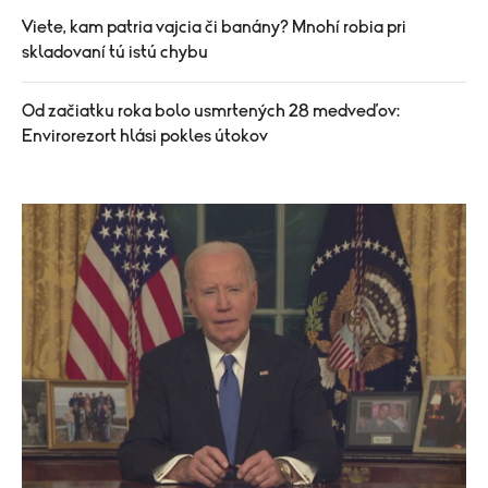
Viete, kam patria vajcia či banány? Mnohí robia pri
skladovaní tú istú chybu
Od začiatku roka bolo usmrtených 28 medveďov:
Envirorezort hlási pokles útokov