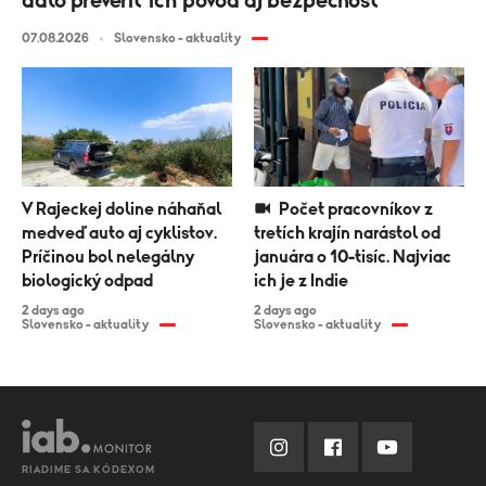
dalo preveriť ich pôvod aj bezpečnosť
07.08.2026
Slovensko - aktuality
V Rajeckej doline náhaňal
Počet pracovníkov z
medveď auto aj cyklistov.
tretích krajín narástol od
Príčinou bol nelegálny
januára o 10-tisíc. Najviac
biologický odpad
ich je z Indie
2 days ago
2 days ago
Slovensko - aktuality
Slovensko - aktuality
RIADIME SA KÓDEXOM