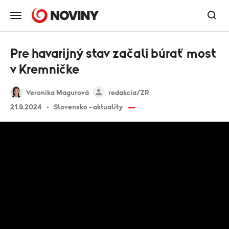
Pre havarijný stav začali búrať most
v Kremničke
Veronika Magurová
redakcia/ZR
21.9.2024
Slovensko - aktuality