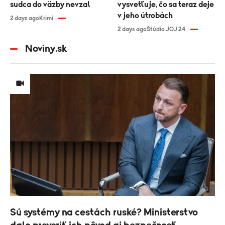
sudca do väzby nevzal
vysvetľuje, čo sa teraz deje
v jeho útrobách
2 days ago
Krimi
2 days ago
Štúdio JOJ 24
Noviny.sk
Sú systémy na cestách ruské? Ministerstvo