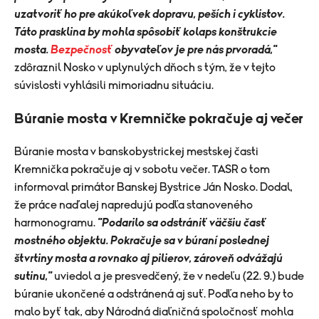
uzatvoriť ho pre akúkoľvek dopravu, peších i cyklistov.
Táto prasklina by mohla spôsobiť kolaps konštrukcie
mosta.
Bezpečnosť
obyvateľov je pre nás prvoradá,"
zdôraznil Nosko v uplynulých dňoch s tým, že v tejto
súvislosti vyhlásili mimoriadnu situáciu.
Búranie mosta v Kremničke pokračuje aj večer
Búranie mosta v banskobystrickej mestskej časti
Kremnička pokračuje aj v sobotu večer. TASR o tom
informoval primátor Banskej Bystrice Ján Nosko. Dodal,
že práce naďalej napredujú podľa stanoveného
harmonogramu.
"Podarilo sa odstrániť väčšiu časť
mostného objektu. Pokračuje sa v búraní poslednej
štvrtiny mosta a rovnako aj pilierov, zároveň odvážajú
sutinu,"
uviedol a je presvedčený, že v nedeľu (22. 9.) bude
búranie ukončené a odstránená aj suť. Podľa neho by to
malo byť tak, aby Národná diaľničná spoločnosť mohla