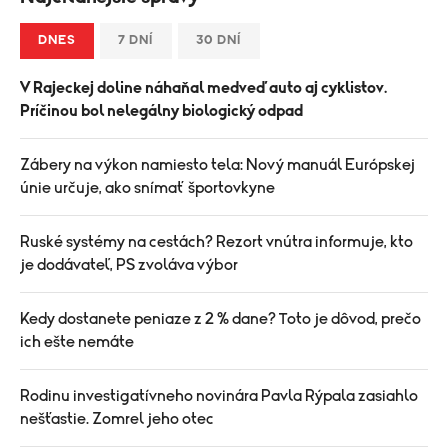
DNES
7 DNÍ
30 DNÍ
V Rajeckej doline náhaňal medveď auto aj cyklistov.
Príčinou bol nelegálny biologický odpad
Zábery na výkon namiesto tela: Nový manuál Európskej
únie určuje, ako snímať športovkyne
Ruské systémy na cestách? Rezort vnútra informuje, kto
je dodávateľ, PS zvoláva výbor
Kedy dostanete peniaze z 2 % dane? Toto je dôvod, prečo
ich ešte nemáte
Rodinu investigatívneho novinára Pavla Rýpala zasiahlo
nešťastie. Zomrel jeho otec