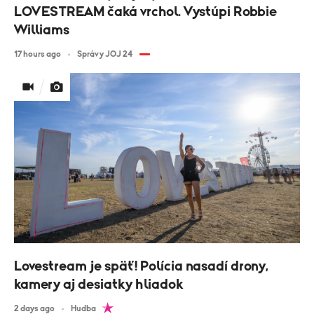
LOVESTREAM čaká vrchol. Vystúpi Robbie
Williams
17 hours ago
Správy JOJ 24
Lovestream je späť! Polícia nasadí drony,
kamery aj desiatky hliadok
2 days ago
Hudba