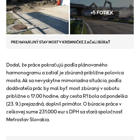
+5 FOTIEK
PRE HAVARIJNÝ STAV MOST V KREMNIČKE ZAČALI BÚRAŤ
Dodal, že práce pokračujú podľa plánovaného
harmonogramu a zatiaľ je zbúraná približne polovica
mosta. Ak sa nevyskytne mimoriadna situácia, podľa
dodávateľa prác by mal byť most zbúraný v sobotu
približne o 17.00 hodine, aby cesta R1 bola od pondelka
(23. 9.) prejazdná, doplnil primátor. O búracie práce v
celkovej sume 231.000 eur s DPH sa stará spoločnosť
Metrostav Slovakia.