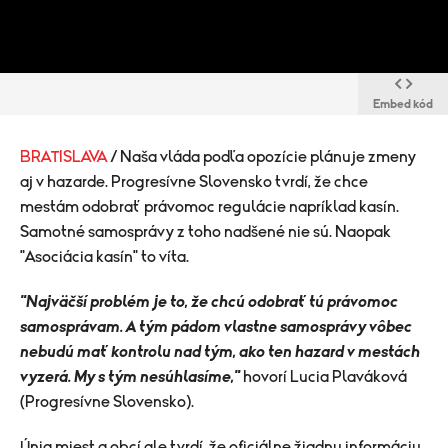
Embed kód
BRATISLAVA
/ Naša vláda podľa opozície plánuje zmeny
aj v hazarde. Progresívne Slovensko tvrdí, že chce
mestám odobrať právomoc regulácie napríklad kasín.
Samotné samosprávy z toho nadšené nie sú. Naopak
"Asociácia kasín" to víta.
"Najväčší problém je to, že chcú odobrať tú právomoc
samosprávam. A tým pádom vlastne samosprávy vôbec
nebudú mať kontrolu nad tým, ako ten hazard v mestách
vyzerá. My s tým nesúhlasíme,"
hovorí Lucia Plaváková
(Progresívne Slovensko).
Únia miest a obcí ale tvrdí, že oficiálne žiadnu informáciu