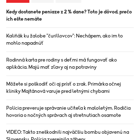
Kedy dostanete peniaze z 2 % dane? Toto je dôvod, prečo
ich ešte nemáte
Kaliňák ku žalobe "čurillovcov": Nechápem, ako im to
mohlo napadnúť
Rodinná karta pre rodiny s deťmi má fungovať ako
aplikácia. Majú mať zľavy aj na potraviny
Môžete si poškodiť oči aj prísť o zrak. Primárka očnej
kliniky Majtánová varuje pred letnými chybami
Polícia preveruje správanie učiteľa k maloletým. Rodičia
hovoria o nočných správach aj stretnutiach osamote
VIDEO: Takto zneškodnili najväčšiu bombu objavenú na
Slovensku. Polícia zverejnila zábery