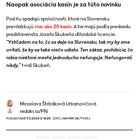
Naopak asociácia kasín je za túto novinku
Pod ňu spadajú spoločnosti, ktoré na Slovensku
prevádzkujú
viac ako 20 kasín
. A tie majú podľa predsedu
predstavensta Jozefa Skubeňa dlhodobé licencie.
"Vzhľadom na to, čo sa deje na Slovensku, tak my by sme
uvítali, že by sa také niečo udialo. Ten zákaz, prohibícia, čo
robia niektoré mestá jednoducho nefunguje. Nefungovali
nikdy,"
tvrdí Skubeň.
Miroslava Štrbáková Urbanovičová
redakcia/PN
PUBLIKOVANÉ
5.5.2024 O 19:29
· ZDROJ
NOVINY.SK/TVJOJ