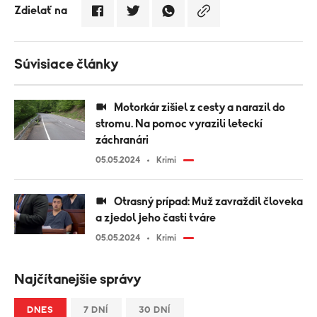
Zdielať na
Súvisiace články
Motorkár zišiel z cesty a narazil do
stromu. Na pomoc vyrazili leteckí
záchranári
05.05.2024
Krimi
Otrasný prípad: Muž zavraždil človeka
a zjedol jeho časti tváre
05.05.2024
Krimi
Najčítanejšie správy
DNES
7 DNÍ
30 DNÍ