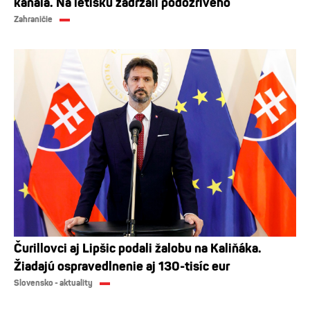
kanála. Na letisku zadržali podozrivého
Zahraničie
Čurillovci aj Lipšic podali žalobu na Kaliňáka.
Žiadajú ospravedlnenie aj 130-tisíc eur
Slovensko - aktuality