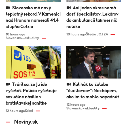
Slovensko má nový
Ani jeden okres nemá
teplotný rekord. V Kamenici
dosť špecialistov. Lekárov
nad Hronom namerali 41,4
do ambulancií takmer nič
stupňa Celzia
neláka
10 hours ago
10 hours ago
Štúdio JOJ 24
Slovensko - aktuality
Tváril sa, že ju ide
Kaliňák ku žalobe
vyšetriť. Polícia vyšetruje
"čurillovcov": Nechápem,
sexuálne násilie v
ako im to mohlo napadnúť
bratislavskej sanitke
12 hours ago
Slovensko - aktuality
12 hours ago
Krimi
Noviny.sk