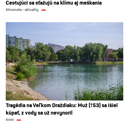
Cestujúci sa sťažujú na klímu aj meškania
Slovensko - aktuality
Tragédia na Veľkom Draždiaku: Muž (†53) sa išiel
kúpať, z vody sa už nevynoril
Krimi