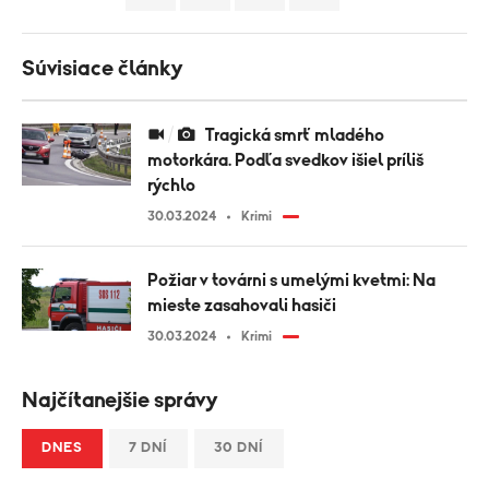
Súvisiace články
Tragická smrť mladého
motorkára. Podľa svedkov išiel príliš
rýchlo
30.03.2024
Krimi
Požiar v továrni s umelými kvetmi: Na
mieste zasahovali hasiči
30.03.2024
Krimi
Najčítanejšie správy
DNES
7 DNÍ
30 DNÍ