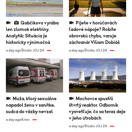
Gabčíkovo vyrába
Pijete v horúčavách
len zlomok elektriny.
ľadové nápoje? Robíte
Analytik: Situácia je
obrovskú chybu, varuje
historicky výnimočná
záchranár Viliam Dobiáš
a day ago
Štúdio JOJ 24
a day ago
Štúdio JOJ 24
Muža, ktorý sexuálne
Mochovce spustili
napadol ženu v sanitke,
štvrtý reaktor. Odborník
sudca do väzby nevzal
vysvetľuje, čo sa teraz deje
v jeho útrobách
a day ago
Krimi
a day ago
Štúdio JOJ 24