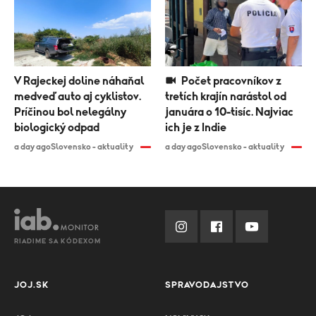
V Rajeckej doline náhaňal
Počet pracovníkov z
medveď auto aj cyklistov.
tretích krajín narástol od
Príčinou bol nelegálny
januára o 10-tisíc. Najviac
biologický odpad
ich je z Indie
a day ago
Slovensko - aktuality
a day ago
Slovensko - aktuality
RIADIME SA KÓDEXOM
JOJ.SK
SPRAVODAJSTVO