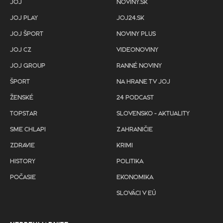
JOJ
NOVINY.SK
JOJ PLAY
JOJ24.SK
JOJ ŠPORT
NOVINY PLUS
JOJ CZ
VIDEONOVINY
JOJ GROUP
RANNÉ NOVINY
ŠPORT
NA HRANE TV JOJ
ŽENSKÉ
24 PODCAST
TOPSTAR
SLOVENSKO - AKTUALITY
SME CHLAPI
ZAHRANIČIE
ZDRAVIE
KRIMI
HISTORY
POLITIKA
POČASIE
EKONOMIKA
SLOVÁCI V EÚ