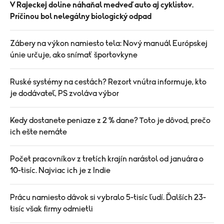
V Rajeckej doline náhaňal medveď auto aj cyklistov.
Príčinou bol nelegálny biologický odpad
Zábery na výkon namiesto tela: Nový manuál Európskej
únie určuje, ako snímať športovkyne
Ruské systémy na cestách? Rezort vnútra informuje, kto
je dodávateľ, PS zvoláva výbor
Kedy dostanete peniaze z 2 % dane? Toto je dôvod, prečo
ich ešte nemáte
Počet pracovníkov z tretích krajín narástol od januára o
10-tisíc. Najviac ich je z Indie
Prácu namiesto dávok si vybralo 5-tisíc ľudí. Ďalších 23-
tisíc však firmy odmietli