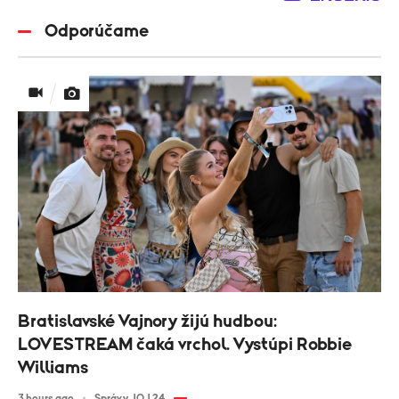
Odporúčame
Bratislavské Vajnory žijú hudbou:
LOVESTREAM čaká vrchol. Vystúpi Robbie
Williams
3 hours ago
Správy JOJ 24