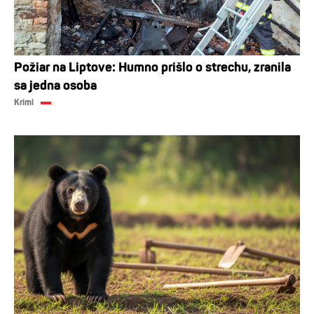
Požiar na Liptove: Humno prišlo o strechu, zranila
sa jedna osoba
Krimi