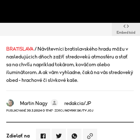
Embed kód
BRATISLAVA
/ Návštevníci bratislavského hradu môžu v
nasledujúcich dňoch zažiť stredovekú atmosféru a stať
sa na chvíľu napríklad tokárom, kováčom alebo
iluminátorom. A ak vám vyhladne, čaká na vás stredoveký
obed - hrachové či slivkové kaše.
Martin Nagy
redakcia/JP
PUBLIKOVANÉ
30.3.2024 O 17:47
· ZDROJ
NOVINY.SK/TV JOJ
Zdielať na