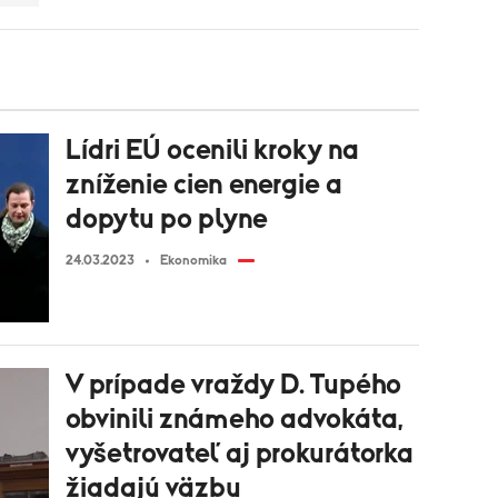
Lídri EÚ ocenili kroky na
zníženie cien energie a
dopytu po plyne
24.03.2023
Ekonomika
V prípade vraždy D. Tupého
obvinili známeho advokáta,
vyšetrovateľ aj prokurátorka
žiadajú väzbu