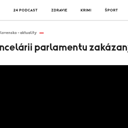
R
24 PODCAST
ZDRAVIE
KRIMI
ŠPORT
lovensko - aktuality
ancelárii parlamentu zakáza