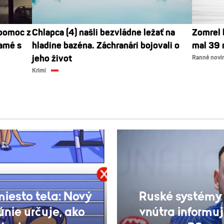
 pomoc z
Chlapca (4) našli bezvládne ležať na
Zomrel 
samé s
hladine bazéna. Záchranári bojovali o
mal 39 
jeho život
Ranné novi
Krimi
iesto tela: Nový
Ruské systémy 
nie určuje, ako
vnútra informuj