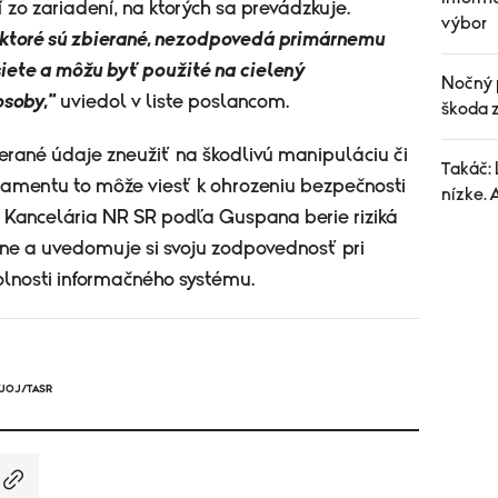
zo zariadení, na ktorých sa prevádzkuje.
výbor
, ktoré sú zbierané, nezodpovedá primárnemu
siete a môžu byť použité na cielený
Nočný p
osoby,"
uviedol v liste poslancom.
škoda z
erané údaje zneužiť na škodlivú manipuláciu či
Takáč: 
rlamentu to môže viesť k ohrozeniu bezpečnosti
nízke. 
 Kancelária NR SR podľa Guspana berie riziká
žne a uvedomuje si svoju zodpovednosť pri
lnosti informačného systému.
VJOJ/TASR