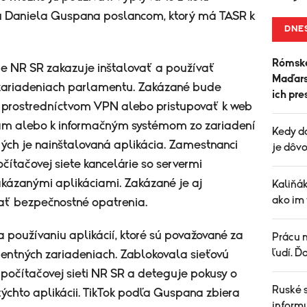
u Daniela Guspana poslancom, ktorý má TASR k
DNE
Rómske
 NR SR zakazuje inštalovať a používať
Maďarsk
 zariadeniach parlamentu. Zakázané bude
ich pre
ie prostredníctvom VPN alebo pristupovať k web
ciám alebo k informačným systémom zo zariadení
Kedy d
rých je nainštalovaná aplikácia. Zamestnanci
je dôvo
ítačovej siete kancelárie so servermi
akázanými aplikáciami. Zakázané je aj
Kaliňá
ako im
ť bezpečnostné opatrenia.
a používaniu aplikácií, ktoré sú považované za
Prácu n
ľudí. Ď
ntných zariadeniach. Zablokovala sieťovú
 počítačovej sieti NR SR a deteguje pokusy o
Ruské 
týchto aplikácii. TikTok podľa Guspana zbiera
informu