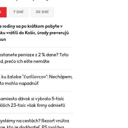
S
7 DNÍ
30 DNÍ
 rodiny sa po krátkom pobyte v
u vrátili do Košíc, úrady preverujú
sun
ostanete peniaze z 2 % dane? Toto
d, prečo ich ešte nemáte
k ku žalobe "čurillovcov": Nechápem,
 to mohlo napadnúť
amiesto dávok si vybralo 5-tisíc
alších 23-tisíc však firmy odmietli
systémy na cestách? Rezort vnútra
je, kto je dodávateľ, PS zvoláva