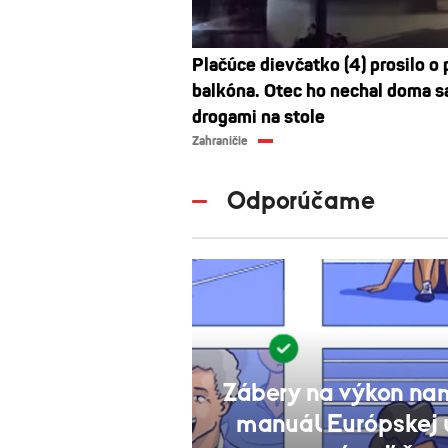
Plačúce dievčatko (4) prosilo o
balkóna. Otec ho nechal doma 
drogami na stole
Zahraničie
Odporúčame
Zábery na výkon nam
manuál Európskej ú