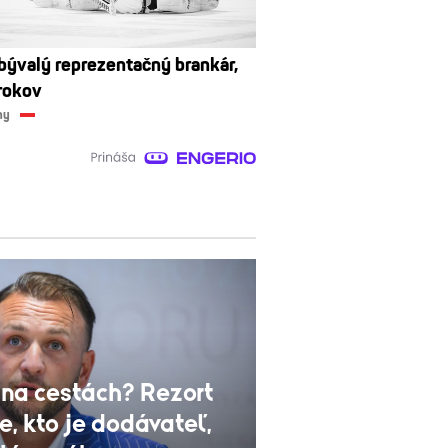
bývalý reprezentačný brankár,
rokov
ny
na cestách? Rezort
e, kto je dodávateľ,