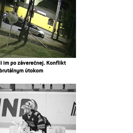
i im po záverečnej. Konflikt
 brutálnym útokom