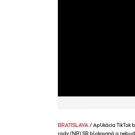
BRATISLAVA
/ Aplikácia TikTok 
rady (NR) SR blokovaná a nebude