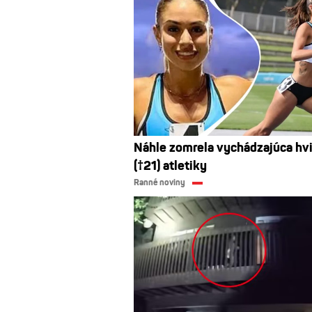
Náhle zomrela vychádzajúca hv
(†21) atletiky
Ranné noviny