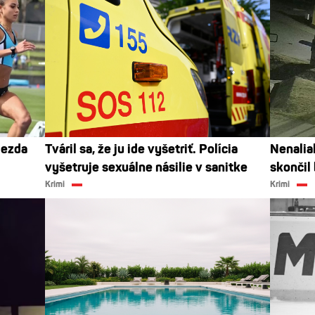
iezda
Tváril sa, že ju ide vyšetriť. Polícia
Nenalial
vyšetruje sexuálne násilie v sanitke
skončil
Krimi
Krimi