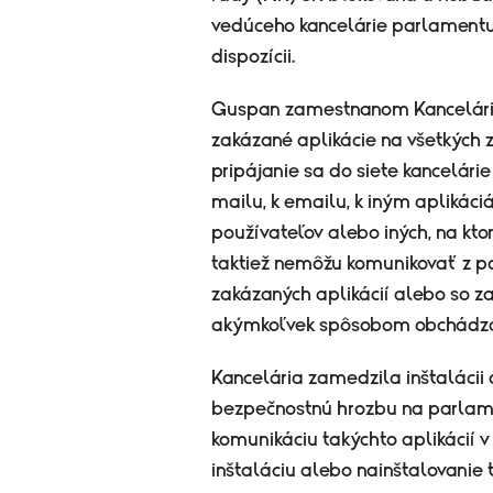
vedúceho kancelárie parlament
dispozícii.
Guspan zamestnanom Kancelárie
zakázané aplikácie na všetkých
pripájanie sa do siete kancelár
mailu, k emailu, k iným apliká
používateľov alebo iných, na kto
taktiež nemôžu komunikovať z poč
zakázaných aplikácií alebo so z
akýmkoľvek spôsobom obchádza
Kancelária zamedzila inštalácii 
bezpečnostnú hrozbu na parlame
komunikáciu takýchto aplikácií v
inštaláciu alebo nainštalovanie 