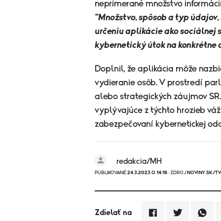
neprimerané množstvo informácií 
"Množstvo, spôsob a typ údajov
určeniu aplikácie ako sociálnej 
kybernetický útok na konkrétne 
Doplnil, že aplikácia môže nazbi
vydieranie osôb. V prostredí pa
alebo strategických záujmov SR.
vyplývajúce z týchto hrozieb vá
zabezpečovaní kybernetickej odo
redakcia/MH
PUBLIKOVANÉ
24.3.2023 O 14:19
· ZDROJ
NOVINY.SK/T
Zdielať na