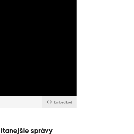
Embed kód
ítanejšie správy