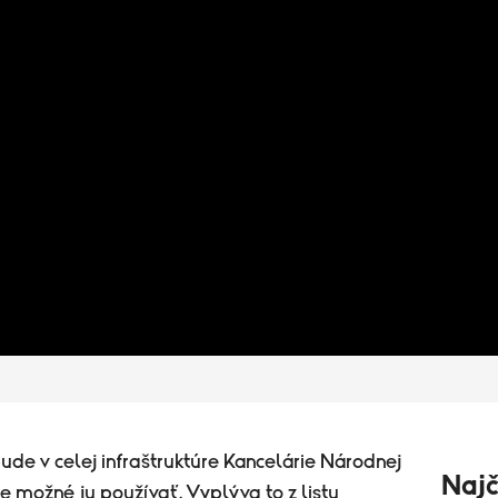
bude v celej infraštruktúre Kancelárie Národnej
Najč
 možné ju používať. Vyplýva to z listu