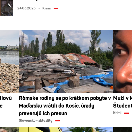
24.03.2023
Krimi
ilovú
Rómske rodiny sa po krátkom pobyte v
Muži v k
ie
Maďarsku vrátili do Košíc, úrady
Študent
preverujú ich presun
Krimi
Slovensko - aktuality