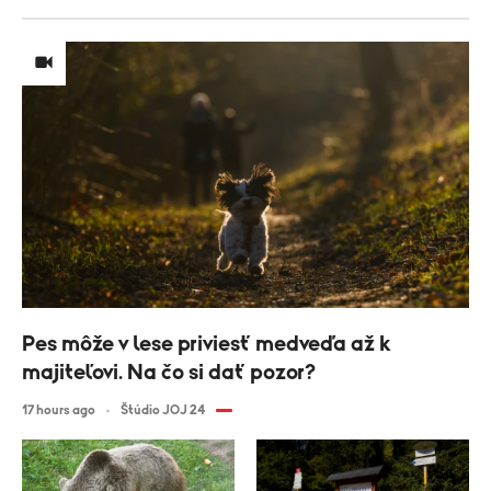
Pes môže v lese priviesť medveďa až k
majiteľovi. Na čo si dať pozor?
17 hours ago
Štúdio JOJ 24