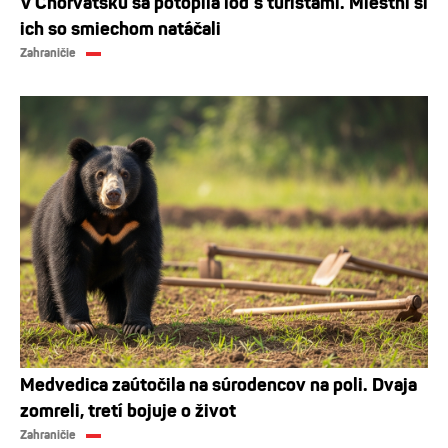
V Chorvátsku sa potopila loď s turistami. Miestni si
ich so smiechom natáčali
Zahraničie
Medvedica zaútočila na súrodencov na poli. Dvaja
zomreli, tretí bojuje o život
Zahraničie