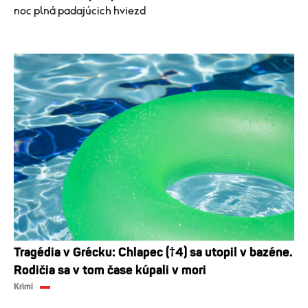
noc plná padajúcich hviezd
Tragédia v Grécku: Chlapec (†4) sa utopil v bazéne.
Rodičia sa v tom čase kúpali v mori
Krimi