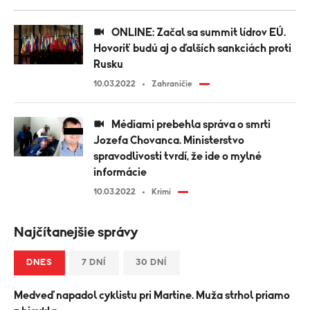
ONLINE: Začal sa summit lídrov EÚ.
Hovoriť budú aj o ďalších sankciách proti
Rusku
10.03.2022
Zahraničie
Médiami prebehla správa o smrti
Jozefa Chovanca. Ministerstvo
spravodlivosti tvrdí, že ide o mylné
informácie
10.03.2022
Krimi
Najčítanejšie správy
DNES
7 DNÍ
30 DNÍ
Medveď napadol cyklistu pri Martine. Muža strhol priamo