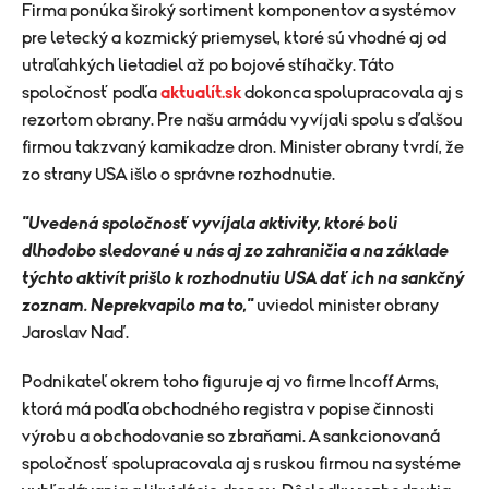
Firma ponúka široký sortiment komponentov a systémov
pre letecký a kozmický priemysel, ktoré sú vhodné aj od
utraľahkých lietadiel až po bojové stíhačky. Táto
spoločnosť podľa
aktualít.sk
dokonca spolupracovala aj s
rezortom obrany. Pre našu armádu vyvíjali spolu s ďalšou
firmou takzvaný kamikadze dron. Minister obrany tvrdí, že
zo strany USA išlo o správne rozhodnutie.
"Uvedená spoločnosť vyvíjala aktivity, ktoré boli
dlhodobo sledované u nás aj zo zahraničia a na základe
týchto aktivít prišlo k rozhodnutiu USA dať ich na sankčný
zoznam. Neprekvapilo ma to,"
uviedol minister obrany
Jaroslav Naď.
Podnikateľ okrem toho figuruje aj vo firme Incoff Arms,
ktorá má podľa obchodného registra v popise činnosti
výrobu a obchodovanie so zbraňami. A sankcionovaná
spoločnosť spolupracovala aj s ruskou firmou na systéme