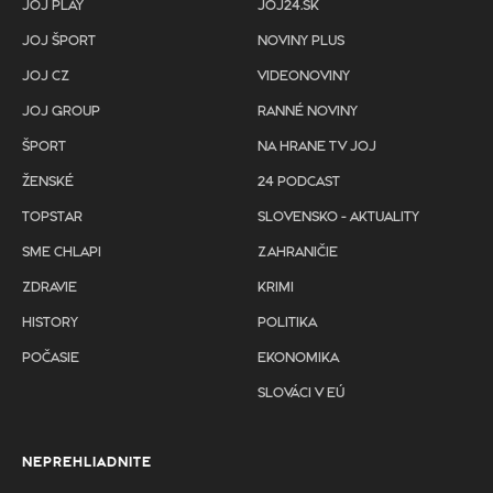
JOJ PLAY
JOJ24.SK
JOJ ŠPORT
NOVINY PLUS
JOJ CZ
VIDEONOVINY
JOJ GROUP
RANNÉ NOVINY
ŠPORT
NA HRANE TV JOJ
ŽENSKÉ
24 PODCAST
TOPSTAR
SLOVENSKO - AKTUALITY
SME CHLAPI
ZAHRANIČIE
ZDRAVIE
KRIMI
HISTORY
POLITIKA
POČASIE
EKONOMIKA
SLOVÁCI V EÚ
NEPREHLIADNITE