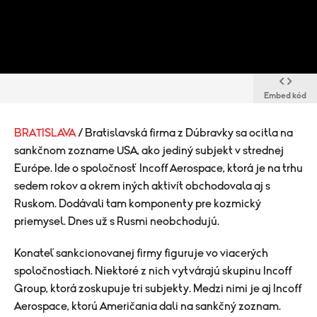
Embed kód
BRATISLAVA
/ Bratislavská firma z Dúbravky sa ocitla na
sankčnom zozname USA, ako jediný subjekt v strednej
Európe. Ide o spoločnosť Incoff Aerospace, ktorá je na trhu
sedem rokov a okrem iných aktivít obchodovala aj s
Ruskom. Dodávali tam komponenty pre kozmický
priemysel. Dnes už s Rusmi neobchodujú.
Konateľ sankcionovanej firmy figuruje vo viacerých
spoločnostiach. Niektoré z nich vytvárajú skupinu Incoff
Group, ktorá zoskupuje tri subjekty. Medzi nimi je aj Incoff
Aerospace, ktorú Američania dali na sankčný zoznam.