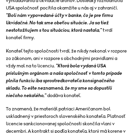
vyhľadávania a likvidácie dronov. Dôsledky rozhodnutia
USA spoločnosť pocítila okamžite u nás aj v zahraničí.
"Boli nám vypovedané účty v banke, čo je pre firmu
likvidačné. No tak sme obeťou situácie. Ja sa tiež
nestotožňujem s tou situáciou, ktorá nastala,"
tvrdí
konateľ firmy.
Konateľ tejto spoločnosti tvrdí, že nikdy nekonal v rozpore
zo zákonom, ani v rozpore s obchodnými pravidlami a
vždy mal na to licenciu.
"Ktorá bola vydaná USA
príslušným orgánom a naša spoločnosť v tomto prípade
plnila funkciu iba sprostredkovateľa konsignačného
skladu. To ešte neznamená, že my sme sa dopustili
niečoho nekalého,"
dodáva konateľ.
To znamená, že materiál patriaci Američanom bol
uskladnený v priestoroch slovenského konateľa. Platnosť
licencie sankcionovanej spoločnosti skončila vlani v
decembri. A kontrakt si podľa konateľa, ktorý má korene v