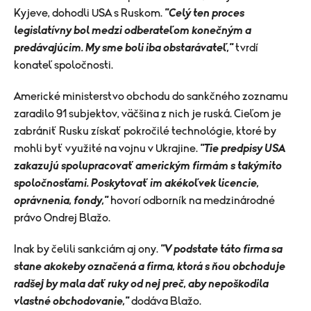
Kyjeve, dohodli USA s Ruskom.
"Celý ten proces
legislatívny bol medzi odberateľom konečným a
predávajúcim. My sme boli iba obstarávateľ,"
tvrdí
konateľ spoločnosti.
Americké ministerstvo obchodu do sankčného zoznamu
zaradilo 91 subjektov, väčšina z nich je ruská. Cieľom je
zabrániť Rusku získať pokročilé technológie, ktoré by
mohli byť využité na vojnu v Ukrajine.
"Tie predpisy USA
zakazujú spolupracovať americkým firmám s takýmito
spoločnosťami. Poskytovať im akékoľvek licencie,
oprávnenia, fondy,"
hovorí odborník na medzinárodné
právo Ondrej Blažo.
Inak by čelili sankciám aj ony.
"V podstate táto firma sa
stane akokeby označená a firma, ktorá s ňou obchoduje
radšej by mala dať ruky od nej preč, aby nepoškodila
vlastné obchodovanie,"
dodáva Blažo.