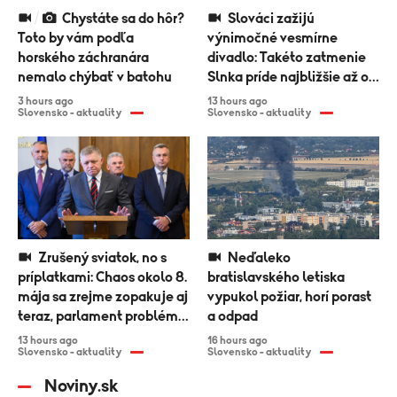
Chystáte sa do hôr?
Slováci zažijú
Toto by vám podľa
výnimočné vesmírne
horského záchranára
divadlo: Takéto zatmenie
nemalo chýbať v batohu
Slnka príde najbližšie až o
desiatky rokov
3 hours ago
13 hours ago
Slovensko - aktuality
Slovensko - aktuality
Zrušený sviatok, no s
Neďaleko
príplatkami: Chaos okolo 8.
bratislavského letiska
mája sa zrejme zopakuje aj
vypukol požiar, horí porast
teraz, parlament problém
a odpad
nevyriešil
13 hours ago
16 hours ago
Slovensko - aktuality
Slovensko - aktuality
Noviny.sk