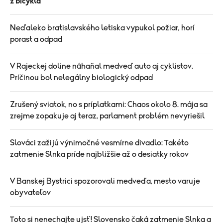
z bicykla
Neďaleko bratislavského letiska vypukol požiar, horí
porast a odpad
V Rajeckej doline náhaňal medveď auto aj cyklistov.
Príčinou bol nelegálny biologický odpad
Zrušený sviatok, no s príplatkami: Chaos okolo 8. mája sa
zrejme zopakuje aj teraz, parlament problém nevyriešil
Slováci zažijú výnimočné vesmírne divadlo: Takéto
zatmenie Slnka príde najbližšie až o desiatky rokov
V Banskej Bystrici spozorovali medveďa, mesto varuje
obyvateľov
Toto si nenechajte ujsť! Slovensko čaká zatmenie Slnka a