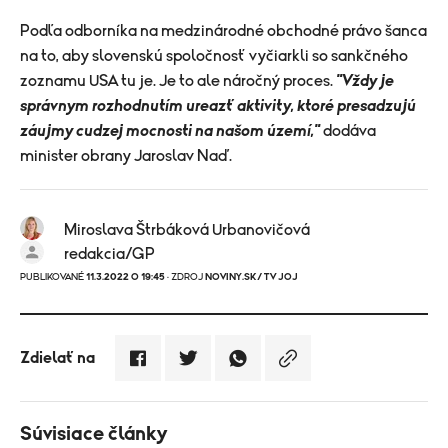
Podľa odborníka na medzinárodné obchodné právo šanca
na to, aby slovenskú spoločnosť vyčiarkli so sankčného
zoznamu USA tu je. Je to ale náročný proces.
"Vždy je
správnym rozhodnutím ureazť aktivity, ktoré presadzujú
záujmy cudzej mocnosti na našom území,"
dodáva
minister obrany Jaroslav Naď.
Miroslava Štrbáková Urbanovičová
redakcia/GP
PUBLIKOVANÉ
11.3.2022 O 19:45
· ZDROJ
NOVINY.SK/ TV JOJ
Zdielať na
Súvisiace články