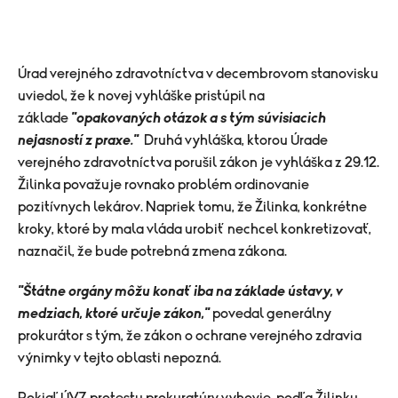
Úrad verejného zdravotníctva v decembrovom stanovisku
uviedol, že k novej vyhláške pristúpil na
základe
"opakovaných otázok a s tým súvisiacich
nejasností z praxe."
Druhá vyhláška, ktorou Úrade
verejného zdravotníctva porušil zákon je vyhláška z 29.12.
Žilinka považuje rovnako problém ordinovanie
pozitívnych lekárov. Napriek tomu, že Žilinka, konkrétne
kroky, ktoré by mala vláda urobiť nechcel konkretizovať,
naznačil, že bude potrebná zmena zákona.
"Štátne orgány môžu konať iba na základe ústavy, v
medziach, ktoré určuje zákon,"
povedal generálny
prokurátor s tým, že zákon o ochrane verejného zdravia
výnimky v tejto oblasti nepozná.