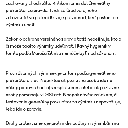
zachovaný chod štátu. Kritikom dnes dal Generálny
prokurátor za pravdu. Tvrdí, že Úrad verejného
zdravotníctva prekročil svoje právomoci, keď poslancom
výnimku udelil.
Zákon o ochrane verejného zdravia totiž nedefinuje, kto a
či môže takéto výnimky udeľovať. Hlavný hygienik v
tomto podľa Maroša Žilinku nemôže byť nad zákonom.
Protizákonných výnimiek je pritom podľa generálneho
prokurátora viac. Napríklad ak pozitívna osoba ide na
nákup potravín hoci aj s respirátorom, alebo ak pozitívne
osoby pomáhajú v DSSkách. Naopak návšteva lekára, či
testovanie generálny prokurátor za výnimku nepovažuje,
lebo ide o zdravie.
Druhý protest smeruje proti individuálnym výnimkám na