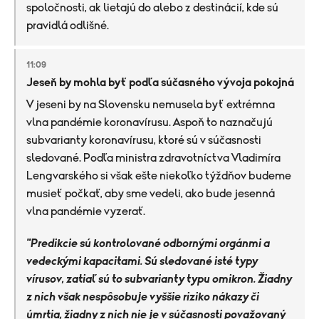
spoločnosti, ak lietajú do alebo z destinácií, kde sú
pravidlá odlišné.
11:09
Jeseň by mohla byť podľa súčasného vývoja pokojná
V jeseni by na Slovensku nemusela byť extrémna
vlna pandémie koronavírusu. Aspoň to naznačujú
subvarianty koronavírusu, ktoré sú v súčasnosti
sledované. Podľa ministra zdravotníctva Vladimíra
Lengvarského si však ešte niekoľko týždňov budeme
musieť počkať, aby sme vedeli, ako bude jesenná
vlna pandémie vyzerať.
"Predikcie sú kontrolované odbornými orgánmi a
vedeckými kapacitami. Sú sledované isté typy
vírusov, zatiaľ sú to subvarianty typu omikron. Žiadny
z nich však nespôsobuje vyššie riziko nákazy či
úmrtia, žiadny z nich nie je v súčasnosti považovaný