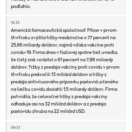
podľahlo.
12:33
Americká farmaceutická spoločnosť Pfizer v prvom
štvrťroku zvýšila tržby medziročne o 77 percent na
25,66 miliardy dolárov, najmä vďaka vakcíne proti
covidu-19. Firma dnes v tlačovej správe tiež uviedla,
že čistý zisk vzrástol o 61 percent na 7,86 miliardy
dolárov. Tržby z predaja vakcíny proti covidu v prvom
štvrťroku prekročili 13 miliárd dolárov a tržby z
predaja antivírusového prípravku paxlovid určeného
na liečbu covidu dosiahli 1,5 miliardy dolárov. Firma
potvrdila, že celoročné tržby z predaja vakcíny
odhaduje asi na 32 miliárd dolárov a z predaja
paxlovidu zhruba na 22 miliárd USD.
09:33