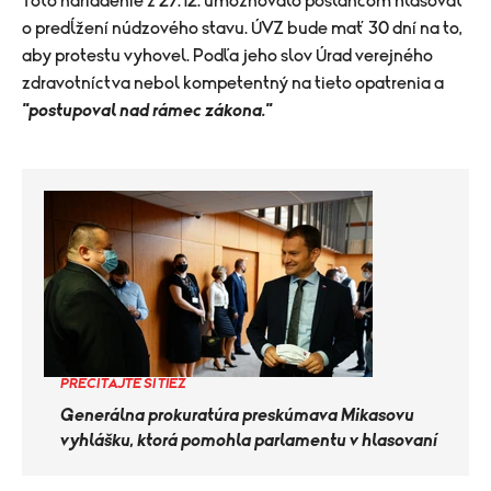
Toto nariadenie z 27.12. umožňovalo poslancom hlasovať
o predĺžení núdzového stavu. ÚVZ bude mať 30 dní na to,
aby protestu vyhovel. Podľa jeho slov Úrad verejného
zdravotníctva nebol kompetentný na tieto opatrenia a
"postupoval nad rámec zákona."
PREČÍTAJTE SI TIEŽ
Generálna prokuratúra preskúmava Mikasovu
vyhlášku, ktorá pomohla parlamentu v hlasovaní