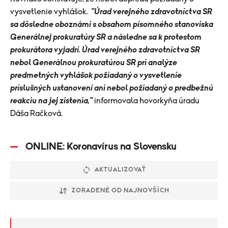
vysvetlenie vyhlášok.
"
Úrad verejného zdravotníctva SR
sa dôsledne oboznámi s obsahom písomného stanoviska
Generálnej prokuratúry SR a následne sa k protestom
prokurátora vyjadrí.
Úrad verejného zdravotníctva SR
nebol Generálnou prokuratúrou SR pri analýze
predmetných vyhlášok požiadaný o vysvetlenie
príslušných ustanovení ani nebol požiadaný o predbežnú
reakciu na jej zistenia,"
informovala hovorkyňa úradu
Dáša Račková.
ONLINE: Koronavírus na Slovensku
AKTUALIZOVAŤ
ZORADENÉ OD NAJNOVŠÍCH