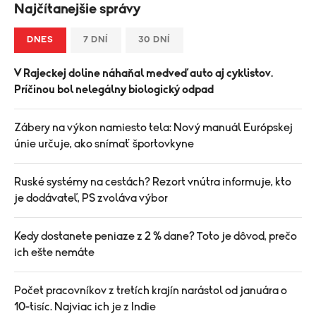
Najčítanejšie správy
DNES
7 DNÍ
30 DNÍ
V Rajeckej doline náhaňal medveď auto aj cyklistov.
Príčinou bol nelegálny biologický odpad
Zábery na výkon namiesto tela: Nový manuál Európskej
únie určuje, ako snímať športovkyne
Ruské systémy na cestách? Rezort vnútra informuje, kto
je dodávateľ, PS zvoláva výbor
Kedy dostanete peniaze z 2 % dane? Toto je dôvod, prečo
ich ešte nemáte
Počet pracovníkov z tretích krajín narástol od januára o
10-tisíc. Najviac ich je z Indie