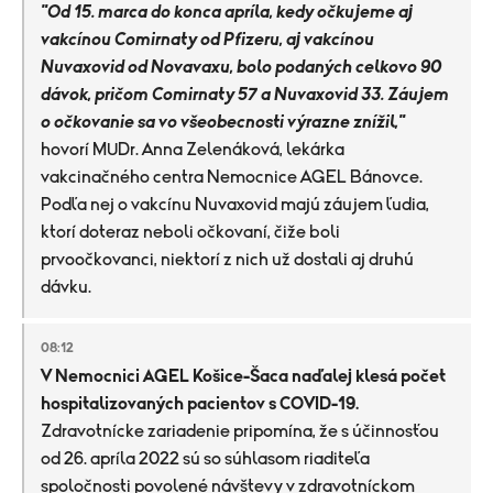
"Od 15. marca do konca apríla, kedy očkujeme aj
vakcínou Comirnaty od Pfizeru, aj vakcínou
Nuvaxovid od Novavaxu, bolo podaných celkovo 90
dávok, pričom Comirnaty 57 a Nuvaxovid 33. Záujem
o očkovanie sa vo všeobecnosti výrazne znížil,"
hovorí MUDr. Anna Zelenáková, lekárka
vakcinačného centra Nemocnice AGEL Bánovce.
Podľa nej o vakcínu Nuvaxovid majú záujem ľudia,
ktorí doteraz neboli očkovaní, čiže boli
prvoočkovanci, niektorí z nich už dostali aj druhú
dávku.
08:12
V Nemocnici AGEL Košice-Šaca naďalej klesá počet
hospitalizovaných pacientov s COVID-19.
Zdravotnícke zariadenie pripomína, že s účinnosťou
od 26. apríla 2022 sú so súhlasom riaditeľa
spoločnosti povolené návštevy v zdravotníckom