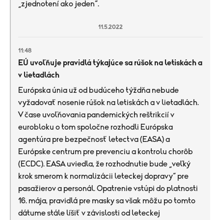
„zjednotení ako jeden“.
11.5.2022
11:48
EÚ uvoľňuje pravidlá týkajúce sa rúšok na letiskách a
v lietadlách
Európska únia už od budúceho týždňa nebude
vyžadovať nosenie rúšok na letiskách a v lietadlách.
V čase uvoľňovania pandemických reštrikcií v
eurobloku o tom spoločne rozhodli Európska
agentúra pre bezpečnosť letectva (EASA) a
Európske centrum pre prevenciu a kontrolu chorôb
(ECDC). EASA uviedla, že rozhodnutie bude „veľký
krok smerom k normalizácii leteckej dopravy“ pre
pasažierov a personál. Opatrenie vstúpi do platnosti
16. mája, pravidlá pre masky sa však môžu po tomto
dátume stále líšiť v závislosti od leteckej