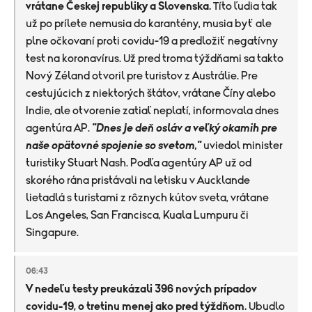
vrátane Českej republiky a Slovenska.
Títo ľudia tak
už po prílete nemusia do karantény, musia byť ale
plne očkovaní proti covidu-19 a predložiť negatívny
test na koronavírus. Už pred troma týždňami sa takto
Nový Zéland otvoril pre turistov z Austrálie. Pre
cestujúcich z niektorých štátov, vrátane Číny alebo
Indie, ale otvorenie zatiaľ neplatí, informovala dnes
agentúra AP.
"Dnes je deň osláv a veľký okamih pre
naše opätovné spojenie so svetom,"
uviedol minister
turistiky Stuart Nash. Podľa agentúry AP už od
skorého rána pristávali na letisku v Aucklande
lietadlá s turistami z rôznych kútov sveta, vrátane
Los Angeles, San Francisca, Kuala Lumpuru či
Singapure.
06:43
V nedeľu testy preukázali 396 nových prípadov
covidu-19, o tretinu menej ako pred týždňom.
Ubudlo