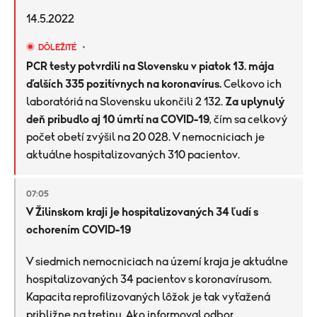
14.5.2022
DÔLEŽITÉ
PCR testy potvrdili na Slovensku v piatok 13. mája
ďalších 335 pozitívnych na koronavírus.
Celkovo ich
laboratóriá na Slovensku ukončili 2 132.
Za uplynulý
deň pribudlo aj 10 úmrtí na COVID-19
, čím sa celkový
počet obetí zvýšil na 20 028. V nemocniciach je
aktuálne hospitalizovaných 310 pacientov.
07:05
V Žilinskom kraji je hospitalizovaných 34 ľudí s
ochorením COVID-19
V siedmich nemocniciach na území kraja je aktuálne
hospitalizovaných 34 pacientov s koronavírusom.
Kapacita reprofilizovaných lôžok je tak vyťažená
približne na tretinu. Ako informoval odbor