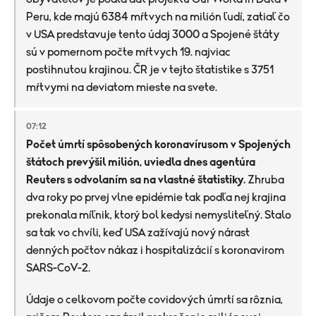
Peru, kde majú 6384 mŕtvych na milión ľudí, zatiaľ čo
v USA predstavuje tento údaj 3000 a Spojené štáty
sú v pomernom počte mŕtvych 19. najviac
postihnutou krajinou. ČR je v tejto štatistike s 3751
mŕtvymi na deviatom mieste na svete.
07:12
Počet úmrtí spôsobených koronavírusom v Spojených
štátoch prevýšil milión, uviedla dnes agentúra
Reuters s odvolaním sa na vlastné štatistiky.
Zhruba
dva roky po prvej vlne epidémie tak podľa nej krajina
prekonala míľnik, ktorý bol kedysi nemysliteľný. Stalo
sa tak vo chvíli, keď USA zažívajú nový nárast
denných počtov nákaz i hospitalizácií s koronavirom
SARS-CoV-2.
Údaje o celkovom počte covidových úmrtí sa rôznia,