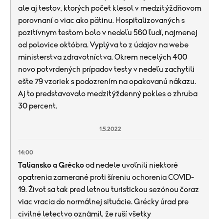
ale aj testov, ktorých počet klesol v medzitýždňovom
porovnaní o viac ako pätinu. Hospitalizovaných s
pozitívnym testom bolo v nedeľu 560 ľudí, najmenej
od polovice októbra. Vyplýva to z údajov na webe
ministerstva zdravotníctva. Okrem necelých 400
novo potvrdených prípadov testy v nedeľu zachytili
ešte 79 vzoriek s podozrením na opakovanú nákazu.
Aj to predstavovalo medzitýždenný pokles o zhruba
30 percent.
1.5.2022
14:00
Taliansko a Grécko
od nedele uvoľnili niektoré
opatrenia zamerané proti šíreniu ochorenia COVID-
19. Život sa tak pred letnou turistickou sezónou čoraz
viac vracia do normálnej situácie. Grécky úrad pre
civilné letectvo oznámil, že ruší všetky