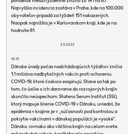
pondelok medzitýždenne znížilo zo 141 na 87.
Najvyššia incidencia zostáva v Prahe, kde na 100.000
obyvateľov pripadá za týždeň 151 nakazených.
Naopak najnižšia je v Karlovarskom kraji, kde je na
hodnote 61.
2.5.2022
16:15
Dánske úrady počas nadchádzajúcich týždňov zničia
1,1 milióna nadbytočných vakcín proti ochoreniu
COVID-19, ktoré čoskoro exspirujú. Stane sa tak po
tom, čo úsilie o ich darovanie do rozvojových krajín
skončilo neúspechom. Statens Serum Institut (SSI),
ktorý mapuje šírenie COVID-19 v Dánsku, uviedol, že
epidémia v krajine je v „súčasnosti pod kontrolou a
pokrytie vakcínami v dánskej populácii je vysoké“.
Dánsko, rovnako ako väčšina krajín na celom svete,
má prebytok vakcín, konštatovala agentúra.