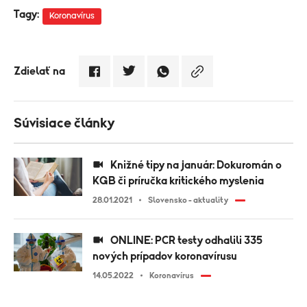
Tagy:
Koronavírus
Zdielať na
Súvisiace články
Knižné tipy na január: Dokuromán o
KGB či príručka kritického myslenia
28.01.2021
Slovensko - aktuality
ONLINE: PCR testy odhalili 335
nových prípadov koronavírusu
14.05.2022
Koronavírus