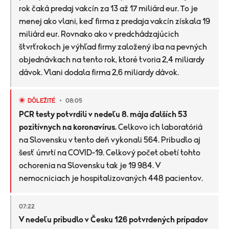
rok čaká predaj vakcín za 13 až 17 miliárd eur. To je
menej ako vlani, keď firma z predaja vakcín získala 19
miliárd eur. Rovnako ako v predchádzajúcich
štvrťrokoch je výhľad firmy založený iba na pevných
objednávkach na tento rok, ktoré tvoria 2,4 miliardy
dávok. Vlani dodala firma 2,6 miliardy dávok.
DÔLEŽITÉ
08:05
PCR testy potvrdili v nedeľu 8. mája ďalších 53
pozitívnych na koronavírus.
Celkovo ich laboratóriá
na Slovensku v tento deň vykonali 564. Pribudlo aj
šesť úmrtí na COVID-19. Celkový počet obetí tohto
ochorenia na Slovensku tak je 19 984. V
nemocniciach je hospitalizovaných 448 pacientov.
07:22
V nedeľu pribudlo v Česku 126 potvrdených prípadov