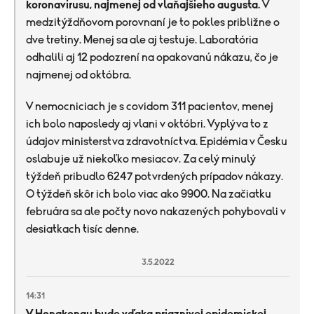
koronavirusu, najmenej od vlaňajšieho augusta.
V
medzitýždňovom porovnaní je to pokles približne o
dve tretiny. Menej sa ale aj testuje. Laboratória
odhalili aj 12 podozrení na opakovanú nákazu, čo je
najmenej od októbra.
V nemocniciach je s covidom 311 pacientov, menej
ich bolo naposledy aj vlani v októbri. Vyplýva to z
údajov ministerstva zdravotníctva. Epidémia v Česku
oslabuje už niekoľko mesiacov. Za celý minulý
týždeň pribudlo 6247 potvrdených prípadov nákazy.
O týždeň skôr ich bolo viac ako 9900. Na začiatku
februára sa ale počty novo nakazených pohybovali v
desiatkach tisíc denne.
3.5.2022
14:31
V Hongkongu bude vďaka priaznivej epidemickej