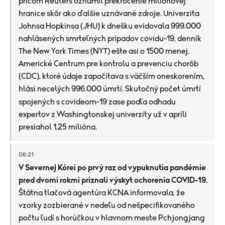
pričom Reuters oznámil prekročenie miliónovej
hranice skôr ako ďalšie uznávané zdroje. Univerzita
Johnsa Hopkinsa (JHU) k dnešku evidovala 999.000
nahlásených smrteľných prípadov covidu-19, denník
The New York Times (NYT) ešte asi o 1500 menej.
Americké Centrum pre kontrolu a prevenciu chorôb
(CDC), ktoré údaje započítava s väčším oneskorením,
hlási necelých 996.000 úmrtí.
Skutočný počet úmrtí
spojených s covideom-19 zase podľa odhadu
expertov z Washingtonskej univerzity už v apríli
presiahol 1,25 milióna.
06:21
V Severnej Kórei po prvý raz od vypuknutia pandémie
pred dvomi rokmi priznali výskyt ochorenia COVID-19.
Štátna tlačová agentúra KCNA informovala, že
vzorky zozbierané v nedeľu od nešpecifikovaného
počtu ľudí s horúčkou v hlavnom meste Pchjongjang