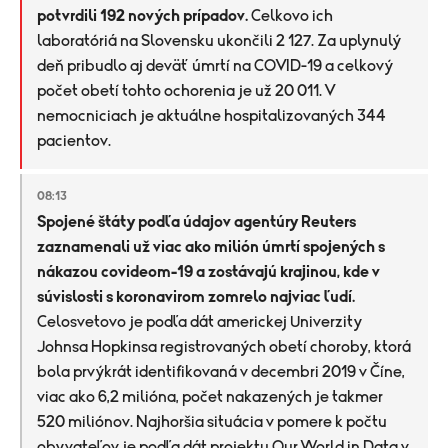
potvrdili 192 nových prípadov.
Celkovo ich
laboratóriá na Slovensku ukončili 2 127. Za uplynulý
deň pribudlo aj deväť úmrtí na COVID-19 a celkový
počet obetí tohto ochorenia je už 20 011. V
nemocniciach je aktuálne hospitalizovaných 344
pacientov.
08:13
Spojené štáty podľa údajov agentúry Reuters
zaznamenali už viac ako milión úmrtí spojených s
nákazou covideom-19 a zostávajú krajinou, kde v
súvislosti s koronavirom zomrelo najviac ľudí.
Celosvetovo je podľa dát americkej Univerzity
Johnsa Hopkinsa registrovaných obetí choroby, ktorá
bola prvýkrát identifikovaná v decembri 2019 v Číne,
viac ako 6,2 milióna, počet nakazených je takmer
520 miliónov. Najhoršia situácia v pomere k počtu
obyvateľov je podľa dát projektu Our World in Data v