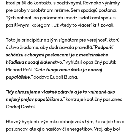
ktorí prišli do kontaktu s pozitívnymi. Rovnako výnimky
pre osoby v osobitnom režime. Sem spadajú poslanci.
Tých nahnali do parlamentu medzi sviatkami spolu s
pozitívnymi kolegami. Už vtedy to viacerí kritizovali.
Toto je principiálne zlým sígnálom pre verejnosť, ktorú
úctivo žiadame, aby dodržiavala pravidlá.
"Podporiť
schôdzu s chorými poslancami je z medicínskeho
hľadiska naozaj šialenstvo,"
vyhlásil opozičný politik
Richard Raši.
"C
elé fungovanie štátu je naozaj
papalášske,"
dodáva Ľuboš Blaha.
"My ohrozujeme vlastné zdravie a je to vnímané ako
nejaký prejav papalášizmu,"
kontruje koaličný poslanec
Ondrej Dostál.
Hlavný hygienik výnimku obhajoval s tým, že nejde len o
poslancov, ale aj o hasičov či energetikov. Vraj, aby bol