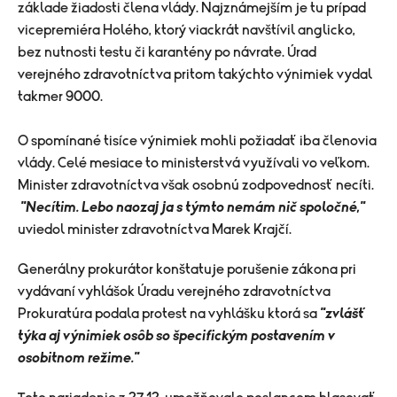
základe žiadosti člena vlády. Najznámejším je tu prípad
vicepremiéra Holého, ktorý viackrát navštívil anglicko,
bez nutnosti testu či karantény po návrate. Úrad
verejného zdravotníctva pritom takýchto výnimiek vydal
takmer 9000.
O spomínané tisíce výnimiek mohli požiadať iba členovia
vlády. Celé mesiace to ministerstvá využívali vo veľkom.
Minister zdravotníctva však osobnú zodpovednosť necíti.
"Necítim. Lebo naozaj ja s týmto nemám nič spoločné,"
uviedol minister zdravotníctva Marek Krajčí.
Generálny prokurátor konštatuje porušenie zákona pri
vydávaní vyhlášok Úradu verejného zdravotníctva
Prokuratúra podala protest na vyhlášku ktorá sa
"zvlášť
týka aj výnimiek osôb so špecifickým postavením v
osobitnom režime."