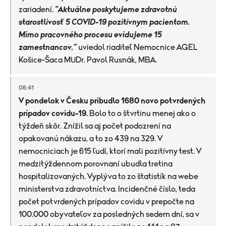
zariadení.
"Aktuálne poskytujeme zdravotnú
starostlivosť 5 COVID-19 pozitívnym pacientom.
Mimo pracovného procesu evidujeme 15
zamestnancov,“
uviedol riaditeľ Nemocnice AGEL
Košice-Šaca MUDr. Pavol Rusnák, MBA.
06:41
V pondelok v Česku pribudlo 1680 novo potvrdených
prípadov covidu-19.
Bolo to o štvrtinu menej ako o
týždeň skôr. Znížil sa aj počet podozrení na
opakovanú nákazu, a to zo 439 na 329. V
nemocniciach je 615 ľudí, ktorí mali pozitívny test. V
medzitýždennom porovnaní ubudla tretina
hospitalizovaných. Vyplýva to zo štatistík na webe
ministerstva zdravotníctva. Incidenčné číslo, teda
počet potvrdených prípadov covidu v prepočte na
100.000 obyvateľov za posledných sedem dní, sa v