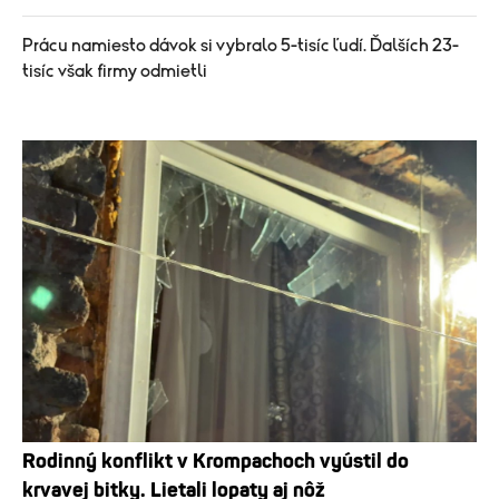
Prácu namiesto dávok si vybralo 5-tisíc ľudí. Ďalších 23-
tisíc však firmy odmietli
Rodinný konflikt v Krompachoch vyústil do
krvavej bitky. Lietali lopaty aj nôž