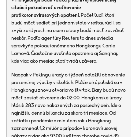
situácii pokračovať uvoľňovanie
protikoronavírusových opatrení.
Počet ľudí, ktorí
budú môcť sedieť pri jednom stole v reštaurácii, sa
zvýši zo štyroch na osem a bary budú môcť zatvárať
neskôr. Podľa agentúry Reuters to dnes uviedla
správkyňa poloautonómneho Hongkongu Carrie
Lamová. Čiastočne uvoľnila opatrenia aj Šanghaj,
kde viac ako mesiac platí tvrdá uzávera.
Naopak v Pekingu úrady o týždeň odložili obnovenie
prezenčnej výučby v školách. Pláže a kúpaliská sa v
Hongkongu znovu otvoria vo štvrtok. Bary budú novo
môcť zostať otvorené do 02:00. Hongkonské úrady
hlásili 283 novo nakazených za posledný deň. Ide o
najnižšiu dennú bilanciu za skoro tri mesiace. Od
začiatku pandémie v minulom roku Hongkong
zaznamenal 1,2 milióna prípadov koronavírusovej
nákazy a viac ako 9300 ľudí tam chorobe covid-19