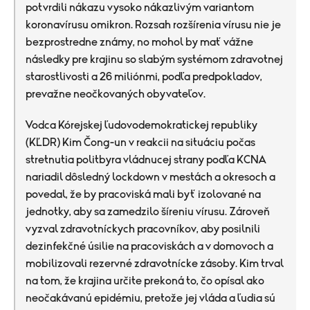
potvrdili nákazu vysoko nákazlivým variantom
koronavírusu omikron. Rozsah rozšírenia vírusu nie je
bezprostredne známy, no mohol by mať vážne
následky pre krajinu so slabým systémom zdravotnej
starostlivosti a 26 miliónmi, podľa predpokladov,
prevažne neočkovaných obyvateľov.
Vodca Kórejskej ľudovodemokratickej republiky
(KĽDR) Kim Čong-un v reakcii na situáciu počas
stretnutia politbyra vládnucej strany podľa KCNA
nariadil dôsledný lockdown v mestách a okresoch a
povedal, že by pracoviská mali byť izolované na
jednotky, aby sa zamedzilo šíreniu vírusu. Zároveň
vyzval zdravotníckych pracovníkov, aby posilnili
dezinfekčné úsilie na pracoviskách a v domovoch a
mobilizovali rezervné zdravotnícke zásoby. Kim trval
na tom, že krajina určite prekoná to, čo opísal ako
neočakávanú epidémiu, pretože jej vláda a ľudia sú