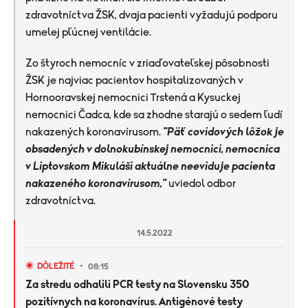
zdravotníctva ŽSK, dvaja pacienti vyžadujú podporu
umelej pľúcnej ventilácie.
Zo štyroch nemocníc v zriaďovateľskej pôsobnosti
ŽSK je najviac pacientov hospitalizovaných v
Hornooravskej nemocnici Trstená a Kysuckej
nemocnici Čadca, kde sa zhodne starajú o sedem ľudí
nakazených koronavírusom.
"Päť covidových lôžok je
obsadených v dolnokubínskej nemocnici, nemocnica
v Liptovskom Mikuláši aktuálne neeviduje pacienta
nakazeného koronavírusom,"
uviedol odbor
zdravotníctva.
14.5.2022
DÔLEŽITÉ
08:15
Za stredu odhalili PCR testy na Slovensku 350
pozitívnych na koronavírus.
Antigénové testy