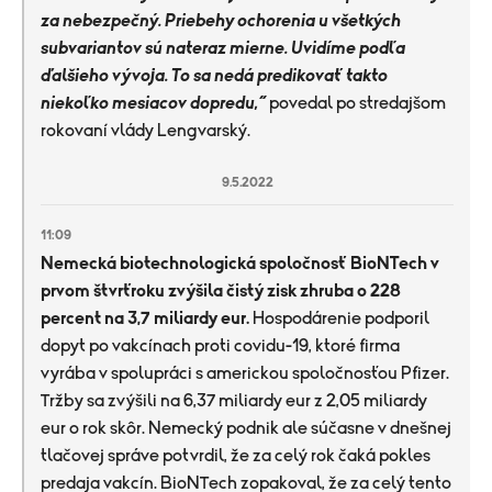
za nebezpečný. Priebehy ochorenia u všetkých
subvariantov sú nateraz mierne. Uvidíme podľa
ďalšieho vývoja. To sa nedá predikovať takto
niekoľko mesiacov dopredu,“
povedal po stredajšom
rokovaní vlády Lengvarský.
9.5.2022
11:09
Nemecká biotechnologická spoločnosť BioNTech v
prvom štvrťroku zvýšila čistý zisk zhruba o 228
percent na 3,7 miliardy eur.
Hospodárenie podporil
dopyt po vakcínach proti covidu-19, ktoré firma
vyrába v spolupráci s americkou spoločnosťou Pfizer.
Tržby sa zvýšili na 6,37 miliardy eur z 2,05 miliardy
eur o rok skôr. Nemecký podnik ale súčasne v dnešnej
tlačovej správe potvrdil, že za celý rok čaká pokles
predaja vakcín. BioNTech zopakoval, že za celý tento