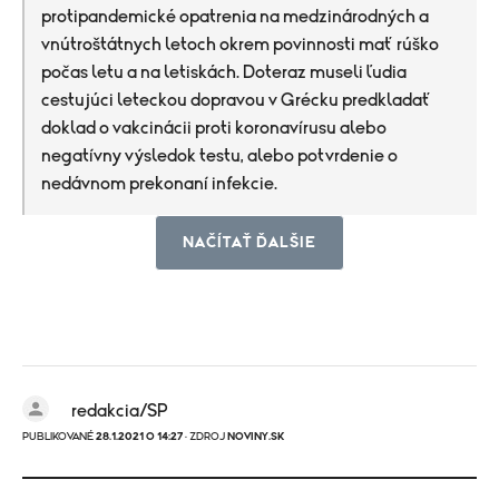
protipandemické opatrenia na medzinárodných a
vnútroštátnych letoch okrem povinnosti mať rúško
počas letu a na letiskách. Doteraz museli ľudia
cestujúci leteckou dopravou v Grécku predkladať
doklad o vakcinácii proti koronavírusu alebo
negatívny výsledok testu, alebo potvrdenie o
nedávnom prekonaní infekcie.
NAČÍTAŤ ĎALŠIE
redakcia/SP
PUBLIKOVANÉ
28.1.2021 O 14:27
· ZDROJ
NOVINY.SK