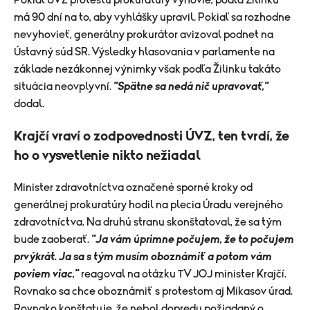
Pokiaľ ÚVZ protestu prokuratúry vyhovie, podľa Žilinku
má 90 dní na to, aby vyhlášky upravil. Pokiaľ sa rozhodne
nevyhovieť, generálny prokurátor avizoval podnet na
Ústavný súd SR. Výsledky hlasovania v parlamente na
základe nezákonnej výnimky však podľa Žilinku takáto
situácia neovplyvní.
"Spätne sa nedá nič upravovať,"
dodal.
Krajčí vraví o zodpovednosti ÚVZ, ten tvrdí, že
ho o vysvetlenie nikto nežiadal
Minister zdravotníctva označené sporné kroky od
generálnej prokuratúry hodil na plecia Úradu verejného
zdravotníctva. Na druhú stranu skonštatoval, že sa tým
bude zaoberať.
"Ja vám úprimne počujem, že to počujem
prvýkrát. Ja sa s tým musím oboznámiť a potom vám
poviem viac,"
reagoval na otázku TV JOJ minister Krajčí.
Rovnako sa chce oboznámiť s protestom aj Mikasov úrad.
Rovnako konštatuje, že nebol dopredu požiadaný o