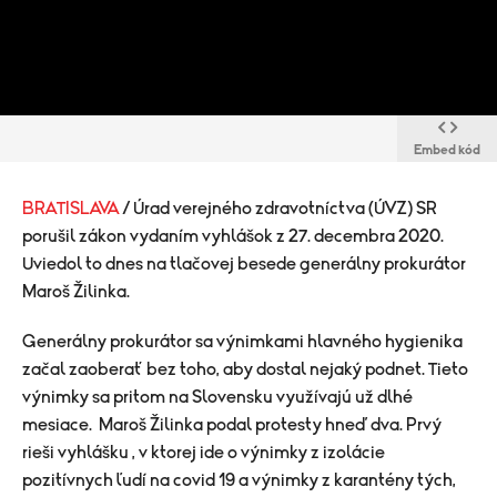
Embed kód
BRATISLAVA
/ Úrad verejného zdravotníctva (ÚVZ) SR
porušil zákon vydaním vyhlášok z 27. decembra 2020.
Uviedol to dnes na tlačovej besede generálny prokurátor
Maroš Žilinka.
Generálny prokurátor sa výnimkami hlavného hygienika
začal zaoberať bez toho, aby dostal nejaký podnet. Tieto
výnimky sa pritom na Slovensku využívajú už dlhé
mesiace. Maroš Žilinka podal protesty hneď dva. Prvý
rieši vyhlášku , v ktorej ide o výnimky z izolácie
pozitívnych ľudí na covid 19 a výnimky z karantény tých,