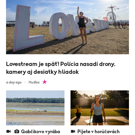
Lovestream je späť! Polícia nasadí drony,
kamery aj desiatky hliadok
a day ago
Hudba
Gabčíkovo vyrába
Pijete v horúčavách