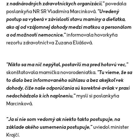
z nadnárodných zdravotníckych organizácií,"
povedala
poslankyňa NR SR Vladimíra Marcinková.
"Uvedený
postup sa vyberá v závislosti stavu maminy a dieťatka,
ako aj od vzájomnej dohody medzi matkou a personálom
a od možností nemocnice,"
informovala hovorkyňa
rezortu zdravotníctva Zuzana Eliášová.
"Nikto sa ma nič nepýtal, postavili ma pred hotovú vec,"
skonštatovala mamička novorodeniatka.
"Tu vieme, že sa
to dialo bez informovaného súhlasu a bez akejkoľvek
dohody, čiže naše odporúčania sú korektné avšak v praxi
nedochádzalo k ich naplneniu,"
myslí si poslankyňa
Marcinková.
"Ja si nie som vedomý ak niekto takto postupuje, na
základe akého usmernenia postupuje,"
uviedol minister
Krajčí.