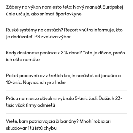
Zábery na výkon namiesto tela: Nový manuál Európskej
únie určuje, ako snímať športovkyne
Ruské systémy na cestách? Rezort vnútra informuje, kto
je dodávateľ, PS zvoláva výbor
Kedy dostanete peniaze z 2 % dane? Toto je dôvod, prečo
ich ešte nemáte
Počet pracovníkov z tretích krajín narástol od januára o
10-tisíc. Najviac ich je z Indie
Prácu namiesto dávok si vybralo 5-tisíc ľudí. Ďalších 23-
tisíc však firmy odmietli
Viete, kam patria vajcia či banány? Mnohí robia pri
skladovaní tú istú chybu