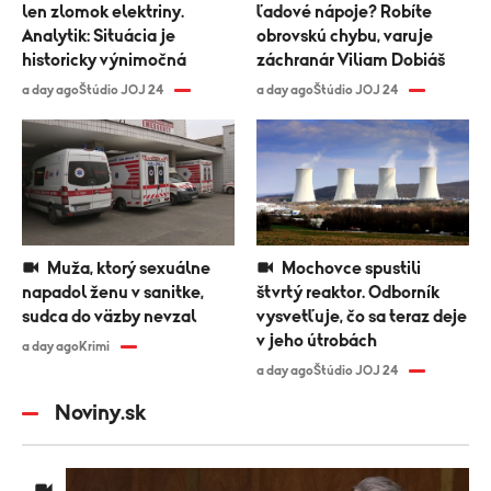
len zlomok elektriny.
ľadové nápoje? Robíte
Analytik: Situácia je
obrovskú chybu, varuje
historicky výnimočná
záchranár Viliam Dobiáš
a day ago
Štúdio JOJ 24
a day ago
Štúdio JOJ 24
Muža, ktorý sexuálne
Mochovce spustili
napadol ženu v sanitke,
štvrtý reaktor. Odborník
sudca do väzby nevzal
vysvetľuje, čo sa teraz deje
v jeho útrobách
a day ago
Krimi
a day ago
Štúdio JOJ 24
Noviny.sk