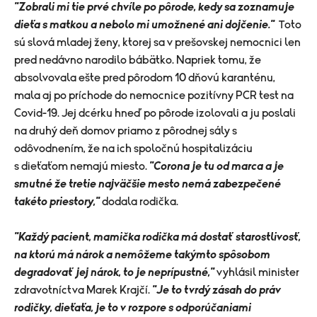
"Zobrali mi tie prvé chvíle po pôrode, kedy sa zoznamuje
dieťa s matkou a nebolo mi umožnené ani dojčenie."
Toto
sú slová mladej ženy, ktorej sa v prešovskej nemocnici len
pred nedávno narodilo bábätko. Napriek tomu, že
absolvovala ešte pred pôrodom 10 dňovú karanténu,
mala aj po príchode do nemocnice pozitívny PCR test na
Covid-19. Jej dcérku hneď po pôrode izolovali a ju poslali
na druhý deň domov priamo z pôrodnej sály s
odôvodnením, že na ich spoločnú hospitalizáciu
s dieťaťom nemajú miesto.
"Corona je tu od marca a je
smutné že tretie najväčšie mesto nemá zabezpečené
takéto priestory,"
dodala rodička.
"Každý pacient, mamička rodička má dostať starostlivosť,
na ktorú má nárok a nemôžeme takýmto spôsobom
degradovať jej nárok, to je neprípustné,"
vyhlásil minister
zdravotníctva Marek Krajčí.
"Je to tvrdý zásah do práv
rodičky, dieťaťa, je to v rozpore s odporúčaniami