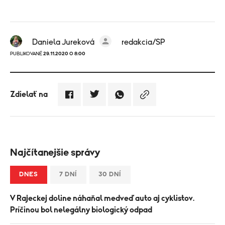
Daniela Jureková
redakcia/SP
PUBLIKOVANÉ
29.11.2020 O 8:00
Zdielať na
Najčítanejšie správy
DNES
7 DNÍ
30 DNÍ
V Rajeckej doline náhaňal medveď auto aj cyklistov.
Príčinou bol nelegálny biologický odpad