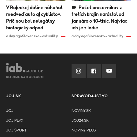
V Rajeckej doline náhaňal
Počet pracovníkov z
medveď auto aj cyklistov.
tretích krajín narástol od
Príčinou bol nelegálny
januára o 10-tisíc. Najviac
biologický odpad
ich je z Indie
a day ago
Slovensko - aktuality
a day ago
Slovensko - aktuality
RIADIME SA KÓDEXOM
JOJ.SK
SPRAVODAJSTVO
JOJ
NOVINY.SK
JOJ PLAY
JOJ24.SK
JOJ ŠPORT
NOVINY PLUS