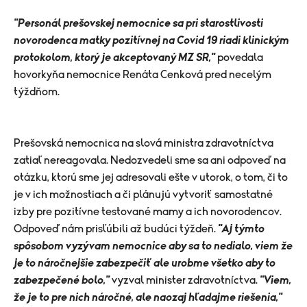
"Personál prešovskej nemocnice sa pri starostlivosti
novorodenca matky pozitívnej na Covid 19 riadi klinickým
protokolom, ktorý je akceptovaný MZ SR,"
povedala
hovorkyňa nemocnice Renáta Cenková pred necelým
týždňom.
Prešovská nemocnica na slová ministra zdravotníctva
zatiaľ nereagovala. Nedozvedeli sme sa ani odpoveď na
otázku, ktorú sme jej adresovali ešte v utorok, o tom, či to
je v ich možnostiach a či plánujú vytvoriť samostatné
izby pre pozitívne testované mamy a ich novorodencov.
Odpoveď nám prisľúbili až budúci týždeň.
"Aj týmto
spôsobom vyzývam nemocnice aby sa to nedialo, viem že
je to náročnejšie zabezpečiť ale urobme všetko aby to
zabezpečené bolo,"
vyzval minister zdravotníctva.
"Viem,
že je to pre nich náročné, ale naozaj hľadajme riešenia,"