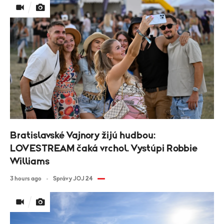
Bratislavské Vajnory žijú hudbou:
LOVESTREAM čaká vrchol. Vystúpi Robbie
Williams
3 hours ago
Správy JOJ 24