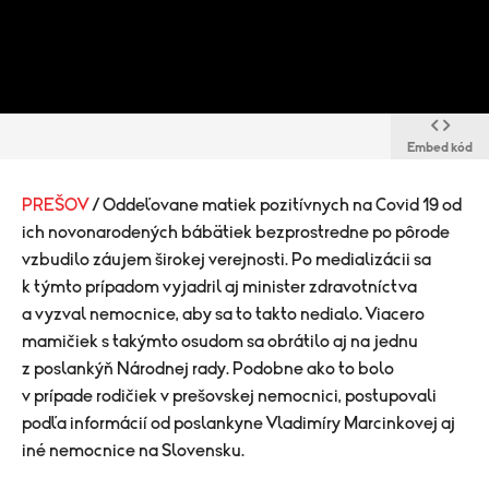
Embed kód
PREŠOV
/ Oddeľovane matiek pozitívnych na Covid 19 od
ich novonarodených bábätiek bezprostredne po pôrode
vzbudilo záujem širokej verejnosti. Po medializácii sa
k týmto prípadom vyjadril aj minister zdravotníctva
a vyzval nemocnice, aby sa to takto nedialo. Viacero
mamičiek s takýmto osudom sa obrátilo aj na jednu
z poslankýň Národnej rady. Podobne ako to bolo
v prípade rodičiek v prešovskej nemocnici, postupovali
podľa informácií od poslankyne Vladimíry Marcinkovej aj
iné nemocnice na Slovensku.