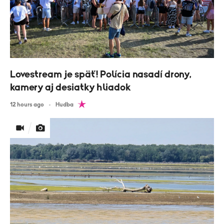
Lovestream je späť! Polícia nasadí drony,
kamery aj desiatky hliadok
12 hours ago
Hudba