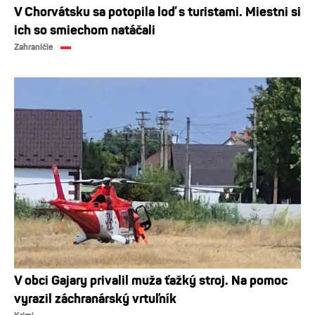
V Chorvátsku sa potopila loď s turistami. Miestni si
ich so smiechom natáčali
Zahraničie
V obci Gajary privalil muža ťažký stroj. Na pomoc
vyrazil záchranárský vrtuľník