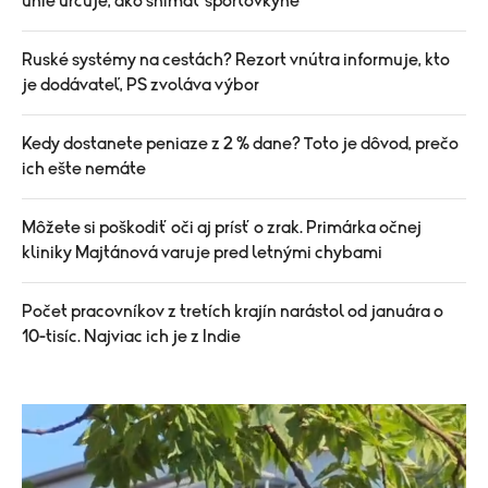
únie určuje, ako snímať športovkyne
Ruské systémy na cestách? Rezort vnútra informuje, kto
je dodávateľ, PS zvoláva výbor
Kedy dostanete peniaze z 2 % dane? Toto je dôvod, prečo
ich ešte nemáte
Môžete si poškodiť oči aj prísť o zrak. Primárka očnej
kliniky Majtánová varuje pred letnými chybami
Počet pracovníkov z tretích krajín narástol od januára o
10-tisíc. Najviac ich je z Indie