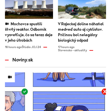
Mochovce spustili
V Rajeckej doline náhaňal
štvrtý reaktor. Odborník
medveď auto aj cyklistov.
vysvetľuje, čo sa teraz deje
Príčinou bol nelegálny
v jeho útrobách
biologický odpad
16 hours ago
Štúdio JOJ 24
17 hours ago
Slovensko - aktuality
Noviny.sk