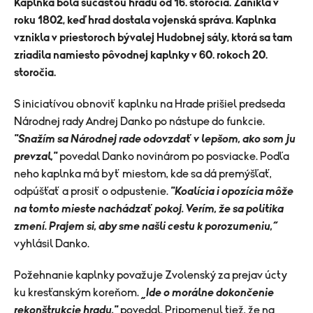
Kaplnka bola súčasťou hradu od 16. storočia. Zanikla v
roku 1802, keď hrad dostala vojenská správa. Kaplnka
vznikla v priestoroch bývalej Hudobnej sály, ktorá sa tam
zriadila namiesto pôvodnej kaplnky v 60. rokoch 20.
storočia.
S iniciatívou obnoviť kaplnku na Hrade prišiel predseda
Národnej rady Andrej Danko po nástupe do funkcie.
"
Snažím sa Národnej rade odovzdať v lepšom, ako som ju
prevzal,"
povedal Danko novinárom po posviacke. Podľa
neho kaplnka má byť miestom, kde sa dá premýšľať,
odpúšťať a prosiť o odpustenie.
"
Koalícia i opozícia môže
na tomto mieste nachádzať pokoj. Verím, že sa politika
zmení. Prajem si, aby sme našli cestu k porozumeniu,“
vyhlásil Danko.
Požehnanie kaplnky považuje Zvolenský za prejav úcty
ku kresťanským koreňom.
„Ide o morálne dokončenie
rekonštrukcie hradu,"
povedal. Pripomenul tiež, že na