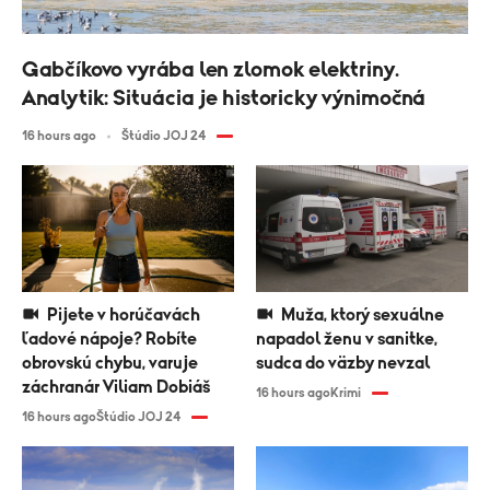
Gabčíkovo vyrába len zlomok elektriny.
Analytik: Situácia je historicky výnimočná
16 hours ago
Štúdio JOJ 24
Pijete v horúčavách
Muža, ktorý sexuálne
ľadové nápoje? Robíte
napadol ženu v sanitke,
obrovskú chybu, varuje
sudca do väzby nevzal
záchranár Viliam Dobiáš
16 hours ago
Krimi
16 hours ago
Štúdio JOJ 24