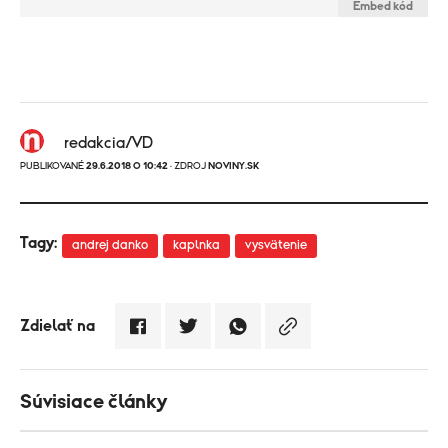
Embed kód
redakcia/VD
PUBLIKOVANÉ
29.6.2018 O 10:42
· ZDROJ
NOVINY.SK
Tagy:
andrej danko
kaplnka
vysvätenie
Zdielať na
Súvisiace články