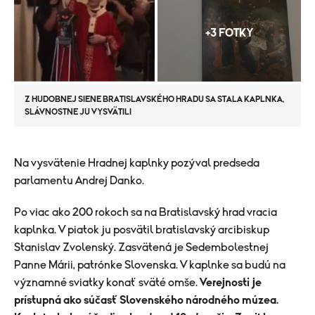
+3 FOTKY
Z HUDOBNEJ SIENE BRATISLAVSKÉHO HRADU SA STALA KAPLNKA,
SLÁVNOSTNE JU VYSVÄTILI
Na vysvätenie Hradnej kaplnky pozýval predseda
parlamentu Andrej Danko.
Po viac ako 200 rokoch sa na Bratislavský hrad vracia
kaplnka. V piatok ju posvätil bratislavský arcibiskup
Stanislav Zvolenský. Zasvätená je Sedembolestnej
Panne Márii, patrónke Slovenska. V kaplnke sa budú na
významné sviatky konať sväté omše.
Verejnosti je
prístupná ako súčasť Slovenského národného múzea.