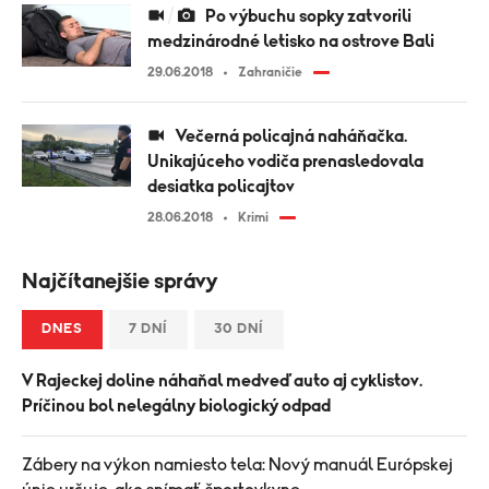
Po výbuchu sopky zatvorili
medzinárodné letisko na ostrove Bali
29.06.2018
Zahraničie
Večerná policajná naháňačka.
Unikajúceho vodiča prenasledovala
desiatka policajtov
28.06.2018
Krimi
Najčítanejšie správy
DNES
7 DNÍ
30 DNÍ
V Rajeckej doline náhaňal medveď auto aj cyklistov.
Príčinou bol nelegálny biologický odpad
Zábery na výkon namiesto tela: Nový manuál Európskej