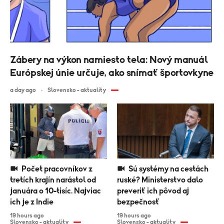
Zábery na výkon namiesto tela: Nový manuál
Európskej únie určuje, ako snímať športovkyne
a day ago
Slovensko - aktuality
Počet pracovníkov z
Sú systémy na cestách
tretích krajín narástol od
ruské? Ministerstvo dalo
januára o 10-tisíc. Najviac
preveriť ich pôvod aj
ich je z Indie
bezpečnosť
19 hours ago
19 hours ago
Slovensko - aktuality
Slovensko - aktuality