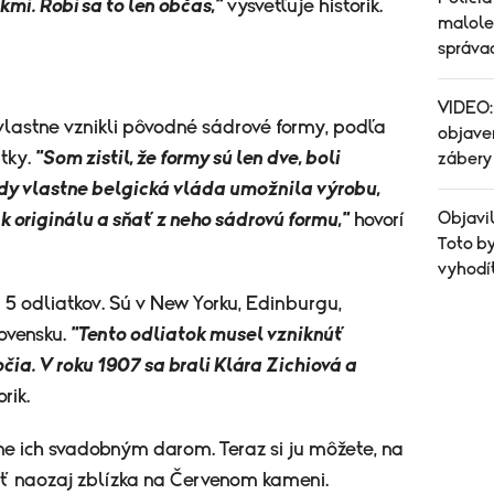
mi. Robí sa to len občas,"
vysvetľuje historik.
malole
správa
VIDEO:
y vlastne vznikli pôvodné sádrové formy, podľa
objaven
atky.
"Som zistil, že formy sú len dve, boli
zábery
edy vlastne belgická vláda umožnila výrobu,
Objavi
k originálu a sňať z neho sádrovú formu,"
hovorí
Toto by
vyhodí
 5 odliatkov. Sú v New Yorku, Edinburgu,
ovensku.
"Tento odliatok musel vzniknúť
čia. V roku 1907 sa brali Klára Zichiová a
rik.
e ich svadobným darom. Teraz si ju môžete, na
ieť naozaj zblízka na Červenom kameni.