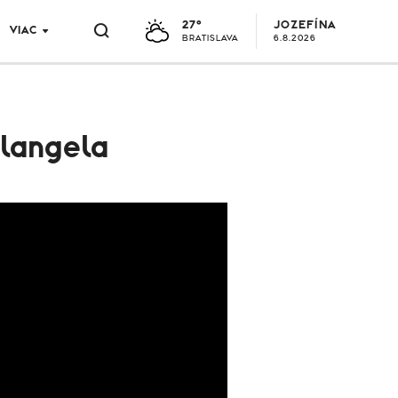
27°
JOZEFÍNA
VIAC
BRATISLAVA
6.8.2026
elangela