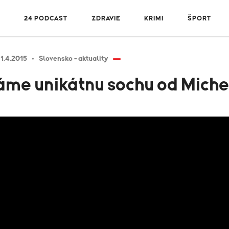
R
24 PODCAST
ZDRAVIE
KRIMI
ŠPORT
1.4.2015
Slovensko - aktuality
áme unikátnu sochu od Mich