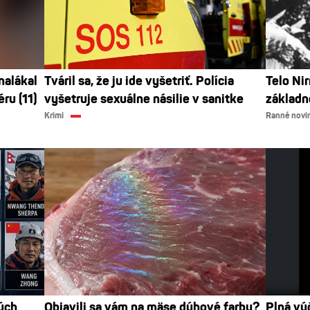
nalákal
Tváril sa, že ju ide vyšetriť. Polícia
Telo Ni
ru (11)
vyšetruje sexuálne násilie v sanitke
základn
Krimi
Ranné novi
ých
Objavili sa vám na mäse dúhové farby?
Plná vý