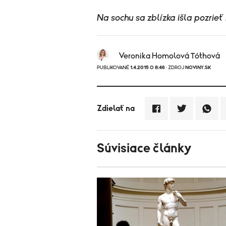
Na sochu sa zblízka išla pozrieť
Veronika Homolová Tóthová
PUBLIKOVANÉ
1.4.2015 O 8:46
· ZDROJ
NOVINY.SK
Zdielať na
Súvisiace články