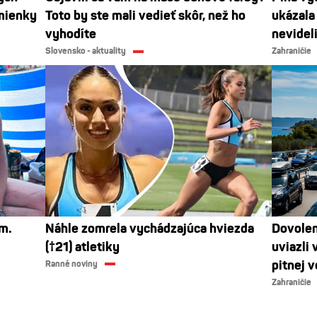
dmienky
Toto by ste mali vedieť skôr, než ho
ukázala
vyhodíte
nevidel
Slovensko - aktuality
Zahraničie
m.
Náhle zomrela vychádzajúca hviezda
Dovolen
(†21) atletiky
uviazli 
pitnej 
Ranné noviny
Zahraničie