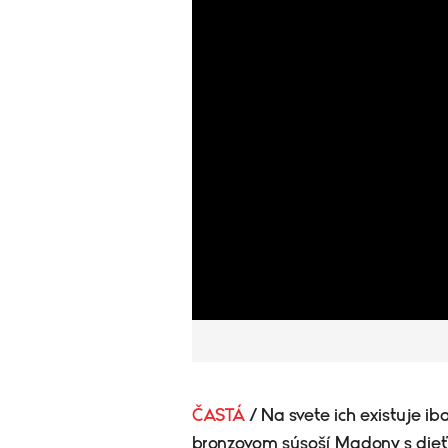
ČASTÁ
/ Na svete ich existuje ib
bronzovom súsoší Madony s dieťa