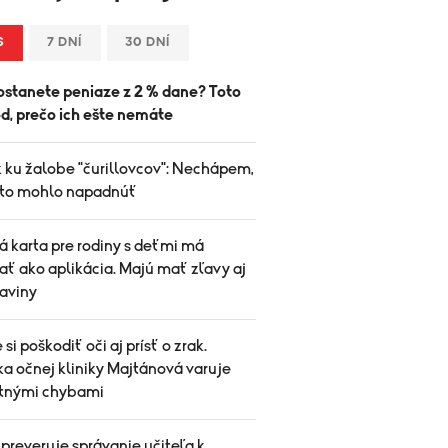
S
7 DNÍ
30 DNÍ
ostanete peniaze z 2 % dane? Toto
d, prečo ich ešte nemáte
k ku žalobe "čurillovcov": Nechápem,
 to mohlo napadnúť
á karta pre rodiny s deťmi má
ať ako aplikácia. Majú mať zľavy aj
raviny
si poškodiť oči aj prísť o zrak.
a očnej kliniky Majtánová varuje
etnými chybami
 preveruje správanie učiteľa k