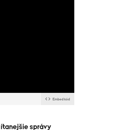
Embed kód
ítanejšie správy