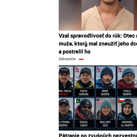
Vzal spravodlivosť do rúk: Otec 
muža, ktorý mal zneužiť jeho dcé
a postrelil ho
Zahraničie
Pátranie po zvyšných nezvestn