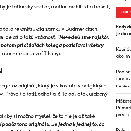
y je taliansky sochár, maliar, architekt a básnik,
DNE
Kedy d
začala rekonštrukcia zámku v Budmericiach.
je dôvo
 že ide až o takú vzácnosť.
"Nevedeli sme najskôr,
 potom pri štúdiách kolega pozisťoval všetky
Kaliňá
kurátor múzea Jozef Tihányi.
ako im
u
Rodinn
fungov
na pot
gelov originál, ktorý je v kostole v belgických
 Práve tie totiž odhalia, či je odliatok urobený
Môžete 
Primárk
pred l
aik by si možno myslel, že to nie je až také
 podľa toho originálu. Je jedna k jednej to, čo
Polícia