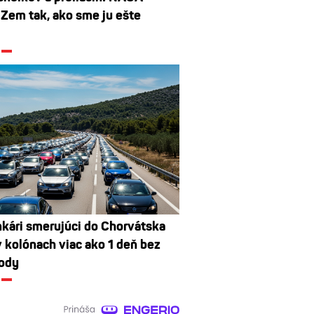
 Zem tak, ako sme ju ešte
i
kári smerujúci do Chorvátska
v kolónach viac ako 1 deň bez
vody