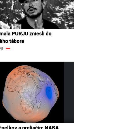
rmala PURJU zniesli do
ého tábora
ny
čnelkov a preliačin: NASA