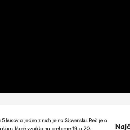
a 5 kusov a jeden z nich je na Slovensku. Reč je o
Najč
ťom, ktoré vzniklo na prelome 19. a 20.