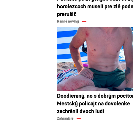
horolezcoch museli pre zlé po
prerušiť
Ranné noviny
Doodieraný, no s dobrým pocito
Mestský policajt na dovolenke
zachránil dvoch ľudí
Zahraničie