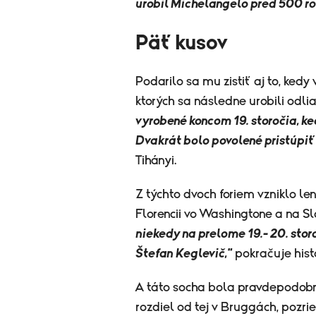
urobil Michelangelo pred 500 rok
Päť kusov
Podarilo sa mu zistiť aj to, ked
ktorých sa následne urobili odli
vyrobené koncom 19. storočia, k
Dvakrát bolo povolené pristúpiť 
Tihányi.
Z týchto dvoch foriem vzniklo len
Florencii vo Washingtone a na Sl
niekedy na prelome 19.- 20. storo
Štefan Keglevič,"
pokračuje histo
A táto socha bola pravdepodobn
rozdiel od tej v Bruggách, pozr