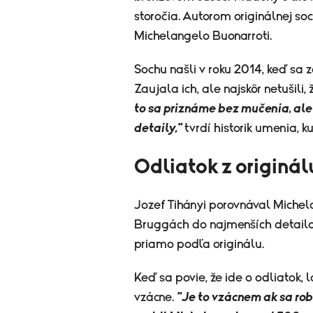
storočia. Autorom originálnej soch
Michelangelo Buonarroti.
Sochu našli v roku 2014, keď sa 
Zaujala ich, ale najskôr netušili,
to sa priznáme bez mučenia, ale
detaily,"
tvrdí historik umenia, 
Odliatok z originál
Jozef Tihányi porovnával Michelan
Bruggách do najmenších detailov.
priamo podľa originálu.
Keď sa povie, že ide o odliatok, l
vzácne.
"Je to vzácnem ak sa robí