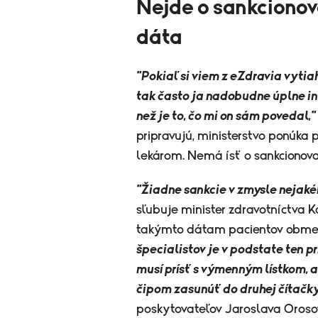
Nejde o
sankcionova
dáta
"Pokiaľ si viem z eZdravia vyti
tak často ja nadobudne úplne in
než je to, čo mi on sám povedal,"
pripravujú, ministerstvo ponúka
lekárom. Nemá ísť o sankcionovan
"Žiadne sankcie v zmysle nejakéh
sľubuje minister zdravotníctva Ka
takýmto dátam pacientov obmedz
špecialistov je v podstate ten p
musí prísť s výmenným lístkom, 
čipom zasunúť do druhej čítačky
poskytovateľov Jaroslava Oroso