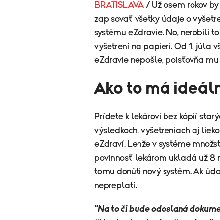
BRATISLAVA
/ Už osem rokov by
zapisovať všetky údaje o vyšetre
systému eZdravie. No, nerobili to
vyšetrení na papieri. Od 1. júla 
eZdravie nepošle, poisťovňa mu 
Ako to má ideál
Prídete k lekárovi bez kópií star
výsledkoch, vyšetreniach aj lieko
eZdraví. Lenže v systéme množstv
povinnosť lekárom ukladá už 8 roko
tomu donúti nový systém. Ak úda
nepreplatí.
"Na to či bude odoslaná dokumen