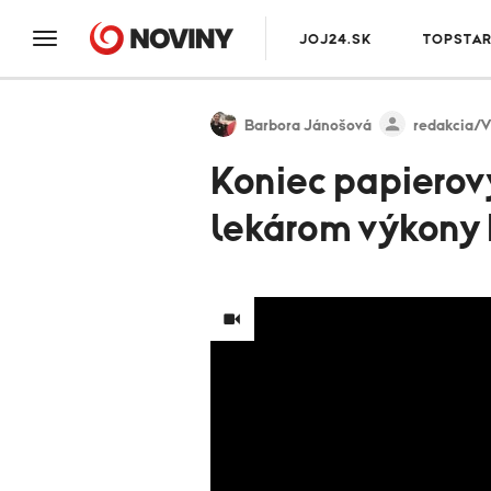
JOJ24.SK
TOPSTA
Barbora Jánošová
redakcia/
Koniec papierov
lekárom výkony 