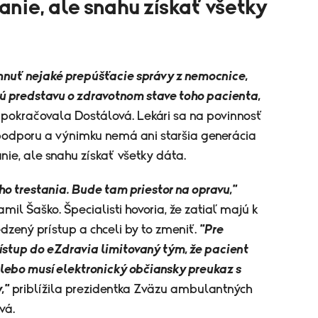
nie, ale snahu získať všetky
ahnuť nejaké prepúšťacie správy z nemocnice,
ú predstavu o zdravotnom stave toho pacienta,
pokračovala Dostálová.
Lekári sa na povinnosť
 podporu a výnimku nemá ani staršia generácia
ie, ale snahu získať všetky dáta.
o trestania. Bude tam priestor na opravu,"
mil Šaško. Špecialisti hovoria, že zatiaľ majú k
ený prístup a chceli by to zmeniť.
"Pre
rístup do eZdravia limitovaný tým, že pacient
alebo musí elektronický občiansky preukaz s
,"
priblížila prezidentka Zväzu ambulantných
vá.