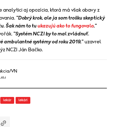
e analytici aj opozícia, ktorá má však obavy z
ovania.
"Dobrý krok, ale ja som trošku skeptický
u. Šak nám to tu
ukazujú ako to fungovalo
,"
vořák.
"Systém NCZI by to mal zvládnuť.
vé ambulantné systémy od roku 2019,"
uzavrel
lýz NCZI Ján Bačko.
akcia/VN
 JOJ
lekár
lekári