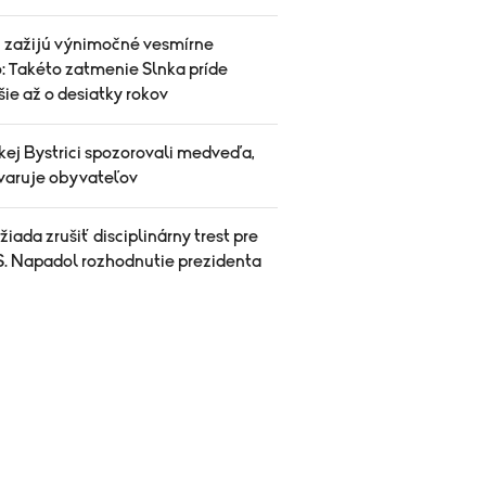
i zažijú výnimočné vesmírne
o: Takéto zatmenie Slnka príde
šie až o desiatky rokov
kej Bystrici spozorovali medveďa,
varuje obyvateľov
 žiada zrušiť disciplinárny trest pre
IS. Napadol rozhodnutie prezidenta