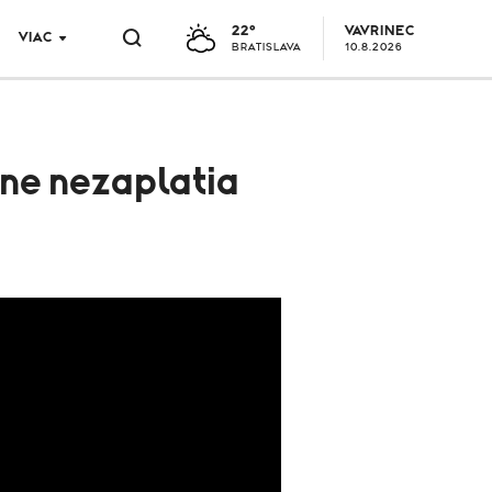
22°
VAVRINEC
VIAC
BRATISLAVA
10.8.2026
vne nezaplatia