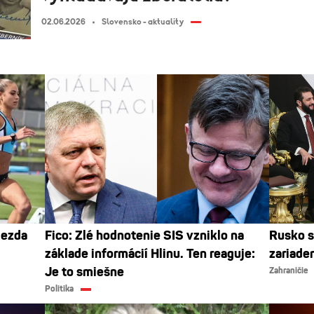
02.06.2026
Slovensko - aktuality
iezda
Fico: Zlé hodnotenie SIS vzniklo na
Rusko s
základe informácií Hlinu. Ten reaguje:
zariade
Je to smiešne
Zahraničie
Politika