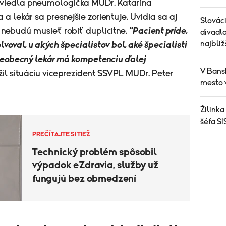
viedla pneumologička MUDr. Katarína
 a lekár sa presnejšie zorientuje. Uvidia sa aj
Slovác
a nebudú musieť robiť duplicitne.
"Pacient príde,
divadl
najbliž
voval, u akých špecialistov bol, aké špecialisti
 všeobecný lekár má kompetenciu ďalej
V Bans
žil situáciu viceprezident SSVPL MUDr. Peter
mesto 
Žilinka
šéfa S
PREČÍTAJTE SI TIEŽ
Technický problém spôsobil
výpadok eZdravia, služby už
fungujú bez obmedzení