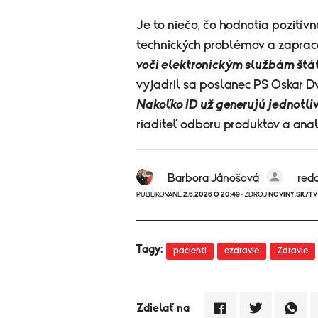
Je to niečo, čo hodnotia pozitívn
technických problémov a zaprac
voči elektronickým službám štát
vyjadril sa poslanec PS Oskar D
Nakoľko ID už generujú jednotli
riaditeľ odboru produktov a ana
Barbora Jánošová
red
PUBLIKOVANÉ
2.6.2026 O 20:49
· ZDROJ
NOVINY.SK/TV
Tagy:
pacienti
ezdravie
Zdravie
Zdielať na