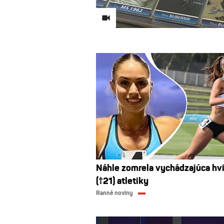
Náhle zomrela vychádzajúca hv
(†21) atletiky
Ranné noviny