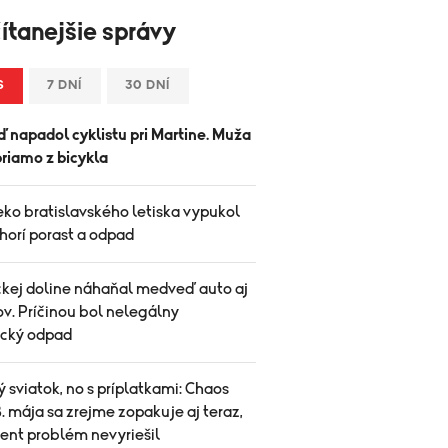
ítanejšie správy
S
7 DNÍ
30 DNÍ
 napadol cyklistu pri Martine. Muža
priamo z bicykla
ko bratislavského letiska vypukol
 horí porast a odpad
ckej doline náhaňal medveď auto aj
ov. Príčinou bol nelegálny
ický odpad
 sviatok, no s príplatkami: Chaos
. mája sa zrejme zopakuje aj teraz,
ent problém nevyriešil