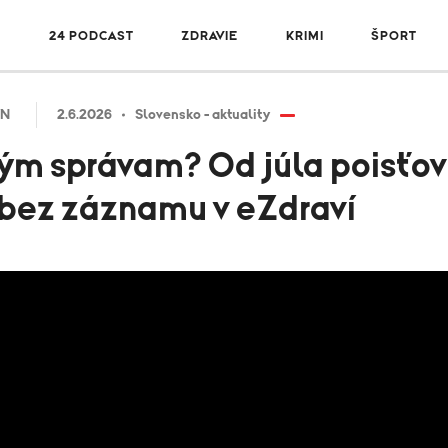
R
24 PODCAST
ZDRAVIE
KRIMI
ŠPORT
VN
2.6.2026
Slovensko - aktuality
ým správam? Od júla poisťo
bez záznamu v eZdraví