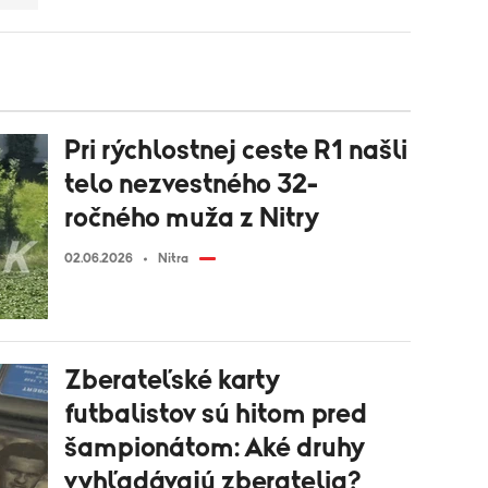
Pri rýchlostnej ceste R1 našli
telo nezvestného 32-
ročného muža z Nitry
02.06.2026
Nitra
Zberateľské karty
futbalistov sú hitom pred
šampionátom: Aké druhy
vyhľadávajú zberatelia?