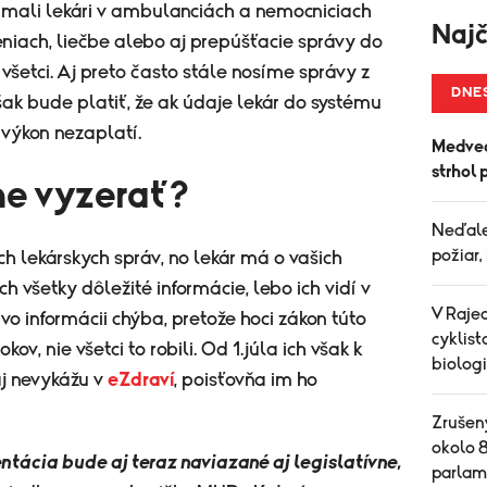
 mali lekári v ambulanciách a nemocniciach
Najč
niach, liečbe alebo aj prepúšťacie správy do
 všetci. Aj preto často stále nosíme správy z
DNE
však bude platiť, že ak údaje lekár do systému
výkon nezaplatí.
Medveď
strhol 
ne vyzerať?
Neďale
požiar,
ých lekárskych správ, no lekár má o vašich
ch všetky dôležité informácie, lebo ich vidí v
V Raje
o informácii chýba, pretože hoci zákon túto
cyklist
v, nie všetci to robili. Od 1.júla ich však k
biolog
j nevykážu v
eZdraví
, poisťovňa im ho
Zrušený
okolo 8
tácia bude aj teraz naviazané aj legislatívne,
parlam