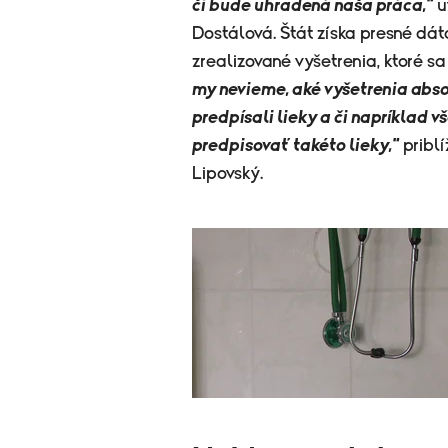
či bude uhradená naša práca,
"
u
Dostálová. Štát získa presné dáta
zrealizované vyšetrenia, ktoré s
my nevieme, aké vyšetrenia absol
predpísali lieky a či napríklad
predpisovať takéto lieky,"
priblí
Lipovský.