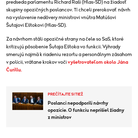
predseda parlamentu Richard Raši (Hlas-SD) na žiadosť
skupiny opozičných poslancov. Tí chceli prerokovať návrh
na vyslovenie nedôvery ministrovi vnútra Matúšovi
Šutajovi Eštokovi (Hlas-SD).
Za návrhom stáli opozičné strany na čele so SaS, ktoré
kritizujú pôsobenie Šutaja Eštoka vo funkcii. Výhrady
smerujú najmä k riadeniu rezortu a personálnym zásahom
v polícii, vrátane krokov voči
vyšetrovateľom okolo Jána
Čurillu.
PREČÍTAJTE SI TIEŽ
Poslanci nepodporili návrhy
opozície. O funkciu neprišiel žiadny
z ministrov