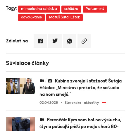
Tagy:
mimoriadna schôdza
schôdza
Parlament
odvolávanie
Matúš Šutaj Eštok
Zdielať na
Súvisiace články
Kubina zverejnil sťažnosť Šutaja
Eštoka: „Ministrovi prekáža, že sa ľudia
na ňom smejú.“
02.04.2026
Slovensko - aktuality
Ferenčák: Kým som bol na výsluchu,
štyria policajti prišli po moju chorú 80-