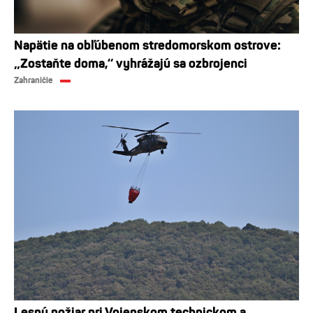
Napätie na obľúbenom stredomorskom ostrove:
„Zostaňte doma,“ vyhrážajú sa ozbrojenci
Zahraničie
Lesný požiar pri Vojenskom technickom a