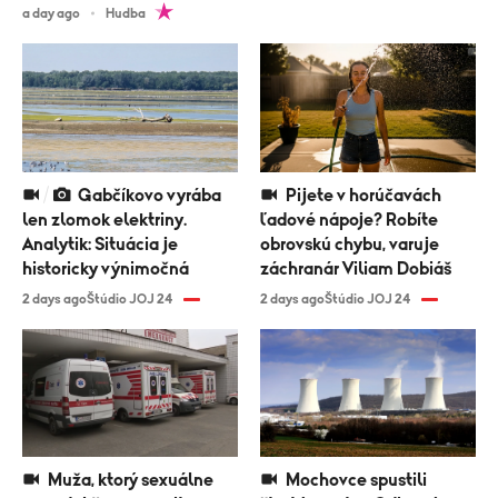
a day ago
Hudba
Gabčíkovo vyrába
Pijete v horúčavách
len zlomok elektriny.
ľadové nápoje? Robíte
Analytik: Situácia je
obrovskú chybu, varuje
historicky výnimočná
záchranár Viliam Dobiáš
2 days ago
Štúdio JOJ 24
2 days ago
Štúdio JOJ 24
Muža, ktorý sexuálne
Mochovce spustili