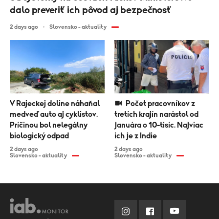
dalo preveriť ich pôvod aj bezpečnosť
2 days ago
Slovensko - aktuality
V Rajeckej doline náhaňal
Počet pracovníkov z
medveď auto aj cyklistov.
tretích krajín narástol od
Príčinou bol nelegálny
januára o 10-tisíc. Najviac
biologický odpad
ich je z Indie
2 days ago
2 days ago
Slovensko - aktuality
Slovensko - aktuality