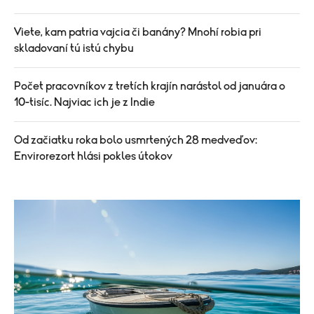
Viete, kam patria vajcia či banány? Mnohí robia pri
skladovaní tú istú chybu
Počet pracovníkov z tretích krajín narástol od januára o
10-tisíc. Najviac ich je z Indie
Od začiatku roka bolo usmrtených 28 medveďov:
Envirorezort hlási pokles útokov