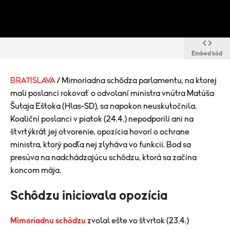
Embed kód
BRATISLAVA
/ Mimoriadna schôdza parlamentu, na ktorej
mali poslanci rokovať o odvolaní ministra vnútra Matúša
Šutaja Eštoka (Hlas-SD), sa napokon neuskutočnila.
Koaliční poslanci v piatok (24.4.) nepodporili ani na
štvrtýkrát jej otvorenie, opozícia hovorí o ochrane
ministra, ktorý podľa nej zlyháva vo funkcii. Bod sa
presúva na nadchádzajúcu schôdzu, ktorá sa začína
koncom mája.
Schôdzu iniciovala opozícia
Mimoriadnu schôdzu
zvolal ešte vo štvrtok (23.4.)