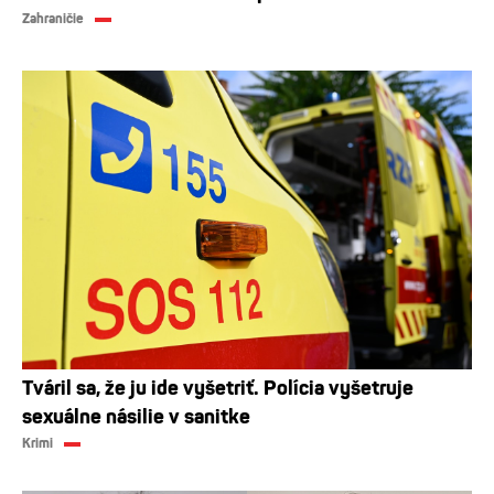
Zahraničie
Tváril sa, že ju ide vyšetriť. Polícia vyšetruje
sexuálne násilie v sanitke
Krimi