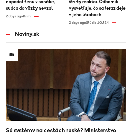
napadol ženu v sanitke,
štvrtý reaktor. Odborník
sudca do väzby nevzal
vysvetľuje, čo sa teraz deje
v jeho útrobách
2 days ago
Krimi
2 days ago
Štúdio JOJ 24
Noviny.sk
Sú systémy na cestách ruské? Ministerstvo