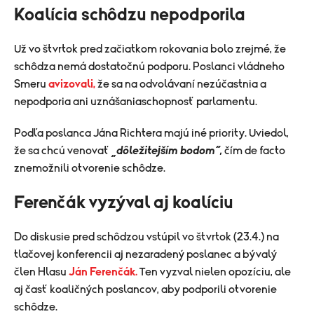
Koalícia schôdzu nepodporila
Už vo štvrtok pred začiatkom rokovania bolo zrejmé, že
schôdza nemá dostatočnú podporu. Poslanci vládneho
Smeru
avizovali,
že sa na odvolávaní nezúčastnia a
nepodporia ani uznášaniaschopnosť parlamentu.
Podľa poslanca Jána Richtera majú iné priority. Uviedol,
že sa chcú venovať
„dôležitejším bodom“,
čím de facto
znemožnili otvorenie schôdze.
Ferenčák vyzýval aj koalíciu
Do diskusie pred schôdzou vstúpil vo štvrtok (23.4.) na
tlačovej konferencii aj nezaradený poslanec a bývalý
člen Hlasu
Ján Ferenčák.
Ten vyzval nielen opozíciu, ale
aj časť koaličných poslancov, aby podporili otvorenie
schôdze.