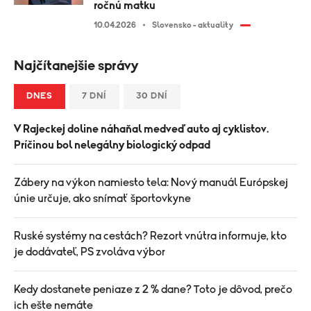
ročnú matku
10.04.2026
Slovensko - aktuality
Najčítanejšie správy
DNES
7 DNÍ
30 DNÍ
V Rajeckej doline náhaňal medveď auto aj cyklistov.
Príčinou bol nelegálny biologický odpad
Zábery na výkon namiesto tela: Nový manuál Európskej
únie určuje, ako snímať športovkyne
Ruské systémy na cestách? Rezort vnútra informuje, kto
je dodávateľ, PS zvoláva výbor
Kedy dostanete peniaze z 2 % dane? Toto je dôvod, prečo
ich ešte nemáte