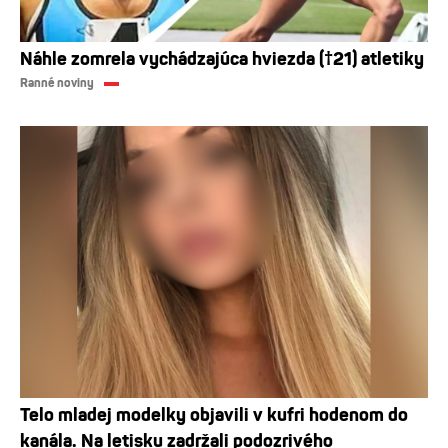
Náhle zomrela vychádzajúca hviezda (†21) atletiky
Ranné noviny
Telo mladej modelky objavili v kufri hodenom do
kanála. Na letisku zadržali podozrivého