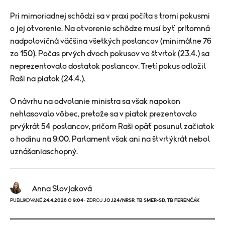
Pri mimoriadnej schôdzi sa v praxi počíta s tromi pokusmi
o jej otvorenie. Na otvorenie schôdze musí byť prítomná
nadpolovičná väčšina všetkých poslancov (minimálne 76
zo 150). Počas prvých dvoch pokusov vo štvrtok (23.4.) sa
neprezentovalo dostatok poslancov. Tretí pokus odložil
Raši na piatok (24.4.).
O návrhu na odvolanie ministra sa však napokon
nehlasovalo vôbec, pretože sa v piatok prezentovalo
prvýkrát 54 poslancov, pričom Raši opäť posunul začiatok
o hodinu na 9:00. Parlament však ani na štvrtýkrát nebol
uznášaniaschopný.
Anna Slovjaková
PUBLIKOVANÉ
24.4.2026 O 9:04
· ZDROJ
JOJ24/NRSR
,
TB SMER-SD
,
TB FERENČÁK