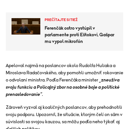
PREČÍTAJTE SI TIEŽ
Ferenčák ostro vystúpil v
parlamente proti Eštokovi, Gašpar
mu vypol mikrofón
Apeloval najmä na poslancov okolo Rudolfa Huliaka a
Miroslava Radačovského, aby pomohli umožniť rokovanie
o odvolaní ministra. Podľa Ferenčáka minister
„zneužíva
svoju funkciu a Policajný zbor na osobné boje a politické
prenasledovanie“.
Zároveň vyzval aj koaličných poslancov, aby prehodnotili
svoju podporu. Upozornil, že situácie, ktorým čelí on sám v
súvislosti so svojou kauzou, sa môžu podľa neho týkať aj