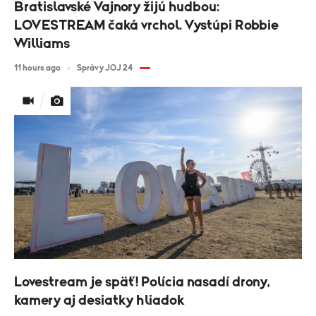
Bratislavské Vajnory žijú hudbou:
LOVESTREAM čaká vrchol. Vystúpi Robbie
Williams
11 hours ago
Správy JOJ 24
Lovestream je späť! Polícia nasadí drony,
kamery aj desiatky hliadok