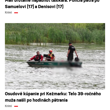
Mali brutálne napadnúť taxikára. Polícia pátra po
Samuelovi (17) a Denisovi (17)
Krimi
Osudové kúpanie pri Kežmarku: Telo 39-ročného
muža našli po hodinách pátrania
Krimi