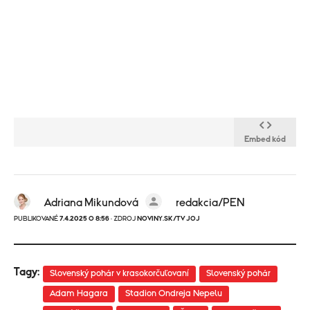
Embed kód
Adriana Mikundová
redakcia/PEN
PUBLIKOVANÉ
7.4.2025 O 8:56
· ZDROJ
NOVINY.SK/TV JOJ
Tagy:
Slovenský pohár v krasokorčuľovaní
Slovenský pohár
Adam Hagara
Stadion Ondreja Nepelu