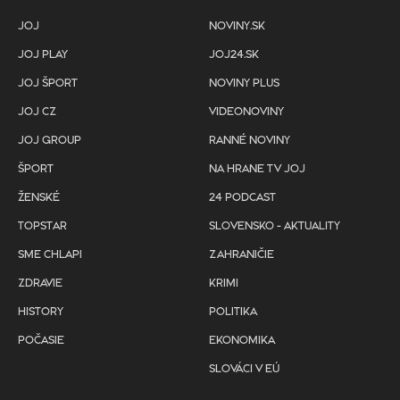
JOJ
NOVINY.SK
JOJ PLAY
JOJ24.SK
JOJ ŠPORT
NOVINY PLUS
JOJ CZ
VIDEONOVINY
JOJ GROUP
RANNÉ NOVINY
ŠPORT
NA HRANE TV JOJ
ŽENSKÉ
24 PODCAST
TOPSTAR
SLOVENSKO - AKTUALITY
SME CHLAPI
ZAHRANIČIE
ZDRAVIE
KRIMI
HISTORY
POLITIKA
POČASIE
EKONOMIKA
SLOVÁCI V EÚ