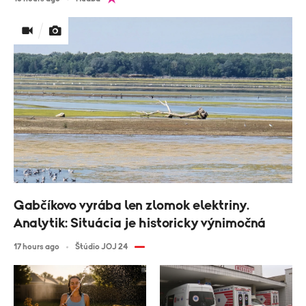
Gabčíkovo vyrába len zlomok elektriny.
Analytik: Situácia je historicky výnimočná
17 hours ago
Štúdio JOJ 24