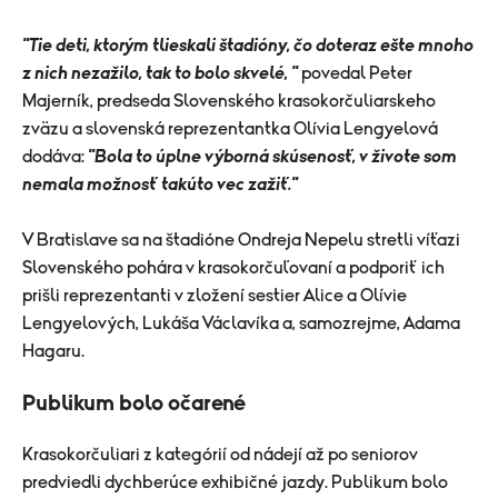
"Tie deti, ktorým tlieskali štadióny, čo doteraz ešte mnoho
z nich nezažilo, tak to bolo skvelé, "
povedal Peter
Majerník, predseda Slovenského krasokorčuliarskeho
zväzu a slovenská reprezentantka Olívia Lengyelová
dodáva:
"Bola to úplne výborná skúsenosť, v živote som
nemala možnosť takúto vec zažiť."
V Bratislave sa na štadióne Ondreja Nepelu stretli víťazi
Slovenského pohára v krasokorčuľovaní a podporiť ich
prišli reprezentanti v zložení sestier Alice a Olívie
Lengyelových, Lukáša Václavíka a, samozrejme, Adama
Hagaru.
Publikum bolo očarené
Krasokorčuliari z kategórií od nádejí až po seniorov
predviedli dychberúce exhibičné jazdy. Publikum bolo