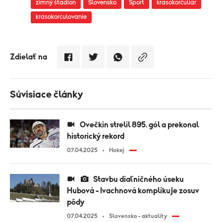
zimný štadion
Slovensko
Šport
krasokorčuliar
krasokorculovanie
Zdielať na
Súvisiace články
Ovečkin strelil 895. gól a prekonal
historický rekord
07.04.2025
Hokej
Stavbu diaľničného úseku
Hubová - Ivachnová komplikuje zosuv
pôdy
07.04.2025
Slovensko - aktuality