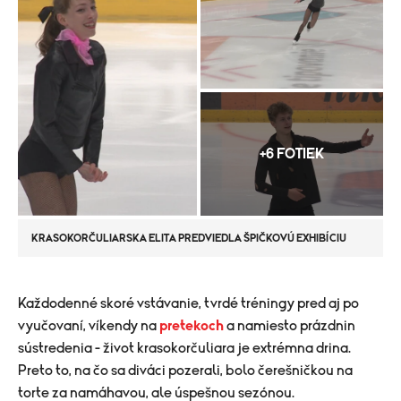
+6 FOTIEK
KRASOKORČULIARSKA ELITA PREDVIEDLA ŠPIČKOVÚ EXHIBÍCIU
Každodenné skoré vstávanie, tvrdé tréningy pred aj po
vyučovaní, víkendy na
pretekoch
a namiesto prázdnin
sústredenia - život krasokorčuliara je extrémna drina.
Preto to, na čo sa diváci pozerali, bolo čerešničkou na
torte za namáhavou, ale úspešnou sezónou.