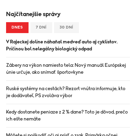
Najčítanejšie správy
DNES
7 DNÍ
30 DNÍ
V Rajeckej doline náhaňal medveď auto aj cyklistov.
Príčinou bol nelegálny biologický odpad
Zábery na výkon namiesto tela: Nový manuál Európskej
únie určuje, ako snímať športovkyne
Ruské systémy na cestách? Rezort vnútra informuje, kto
je dodávateľ, PS zvoláva výbor
Kedy dostanete peniaze z 2 % dane? Toto je dôvod, prečo
ich ešte nemáte
Môžete si poškodiť oči aj prísť o zrak. Primárka očnej