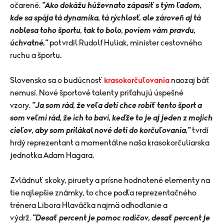
očarené.
"Ako dokážu húževnato zápasiť s tým ľadom,
kde sa spája tá dynamika, tá rýchlosť, ale zároveň aj tá
noblesa toho športu, tak to bolo, poviem vám pravdu,
úchvatné,"
potvrdil Rudolf Huliak, minister cestovného
ruchu a športu.
Slovensko sa o budúcnosť
krasokorčuľovania
naozaj báť
nemusí. Nové športové talenty priťahujú úspešné
vzory.
"Ja som rád, že veľa detí chce robiť tento šport a
som veľmi rád, že ich to baví, keďže to je aj jeden z mojich
cieľov, aby som prilákal nové deti do korčuľovania,"
tvrdí
hrdý reprezentant a momentálne naša krasokorčuliarska
jednotka Adam Hagara.
Zvládnuť skoky, piruety a prísne hodnotené elementy na
tie najlepšie známky, to chce podľa reprezentačného
trénera Libora Hlaváčka najmä odhodlanie a
výdrž.
"Desať percent je pomoc rodičov, desať percent je