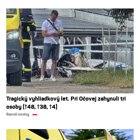
Tragický vyhliadkový let. Pri Očovej zahynuli tri
osoby (†48, †38, †4)
Ranné noviny