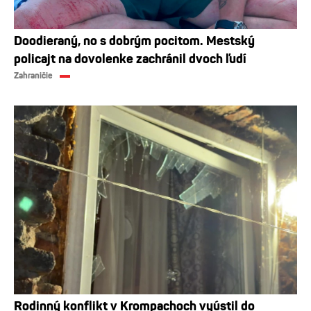
Doodieraný, no s dobrým pocitom. Mestský
policajt na dovolenke zachránil dvoch ľudí
Zahraničie
Rodinný konflikt v Krompachoch vyústil do