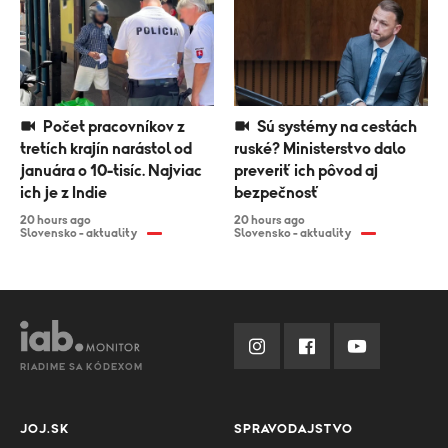
Počet pracovníkov z
Sú systémy na cestách
tretích krajín narástol od
ruské? Ministerstvo dalo
januára o 10-tisíc. Najviac
preveriť ich pôvod aj
ich je z Indie
bezpečnosť
20 hours ago
20 hours ago
Slovensko - aktuality
Slovensko - aktuality
RIADIME SA KÓDEXOM
JOJ.SK
SPRAVODAJSTVO