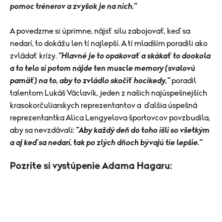
pomoc trénerov a zvyšok je na nich."
A povedzme si úprimne, nájsť silu zabojovať, keď sa
nedarí, to dokážu len tí najlepší. A tí mladším poradili ako
zvládať krízy.
"Hlavné je to opakovať a skákať to dookola
a to telo si potom nájde ten muscle memory (svalovú
pamäť) na to, aby to zvládlo skočiť hocikedy,"
poradil
talentom Lukáš Václavík, jeden z našich najúspešnejších
krasokorčuliarskych reprezentantov a ďalšia úspešná
reprezentantka Alica Lengyelova športovcov povzbudila,
aby sa nevzdávali:
"Aby každý deň do toho išli so všetkým
a aj keď sa nedarí, tak po zlých dňoch bývajú tie lepšie."
Pozrite si vystúpenie Adama Hagaru: