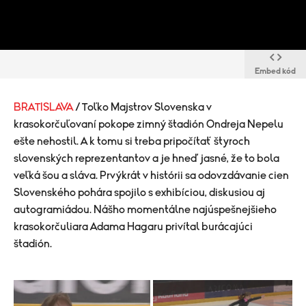
Embed kód
BRATISLAVA
/ Toľko Majstrov Slovenska v
krasokorčuľovaní pokope zimný štadión Ondreja Nepelu
ešte nehostil. A k tomu si treba pripočítať štyroch
slovenských reprezentantov a je hneď jasné, že to bola
veľká šou a sláva. Prvýkrát v histórii sa odovzdávanie cien
Slovenského pohára spojilo s exhibíciou, diskusiou aj
autogramiádou. Nášho momentálne najúspešnejšieho
krasokorčuliara Adama Hagaru privítal burácajúci
štadión.