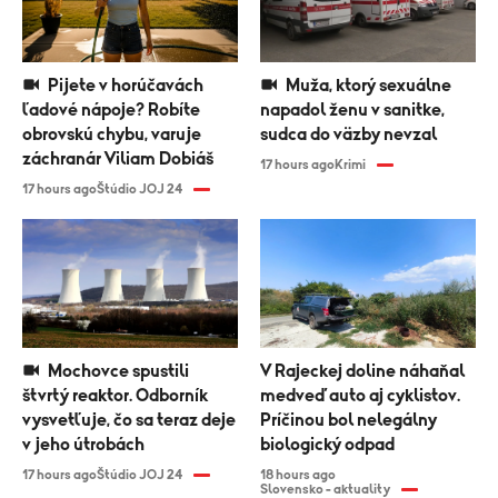
Pijete v horúčavách
Muža, ktorý sexuálne
ľadové nápoje? Robíte
napadol ženu v sanitke,
obrovskú chybu, varuje
sudca do väzby nevzal
záchranár Viliam Dobiáš
17 hours ago
Krimi
17 hours ago
Štúdio JOJ 24
Mochovce spustili
V Rajeckej doline náhaňal
štvrtý reaktor. Odborník
medveď auto aj cyklistov.
vysvetľuje, čo sa teraz deje
Príčinou bol nelegálny
v jeho útrobách
biologický odpad
17 hours ago
Štúdio JOJ 24
18 hours ago
Slovensko - aktuality