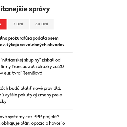
ítanejšie správy
S
7 DNÍ
30 DNÍ
lna prokuratúra podala osem
tov, týkajú sa volebných obvodov
 "nitrianskej skupiny" získali od
 firmy Transpetrol zákazky za 20
v eur, tvrdí Remišová
ách budú platiť nové pravidlá.
nú vyššie pokuty aj zmeny pre e-
žky
ové systémy cez PPP projekt?
 obhajuje plán, opozícia hovorí o