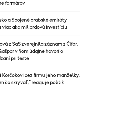
pre farmárov
sko a Spojené arabské emiráty
 viac ako miliardovú investíciu
vá z SaS zverejnila záznam z Čifár.
Gašpar v ňom údajne hovorí o
aní pri teste
í Korčokovi cez firmu jeho manželky.
 čo skrývať,“ reaguje politik