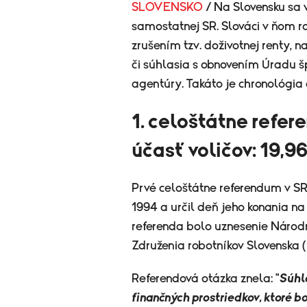
SLOVENSKO
/ Na Slovensku sa 
samostatnej SR. Slováci v ňom ro
zrušením tzv. doživotnej renty, 
či súhlasia s obnovením Úradu š
agentúry. Takáto je chronológia c
1. celoštátne refer
účasť voličov: 19,9
Prvé celoštátne referendum v SR
1994 a určil deň jeho konania n
referenda bolo uznesenie Národn
Združenia robotníkov Slovenska 
Referendová otázka znela: "
Súhla
finančných prostriedkov, ktoré bo