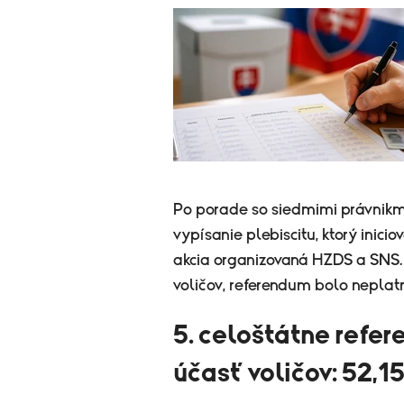
Po porade so siedmimi právnikmi
vypísanie plebiscitu, ktorý inic
akcia organizovaná HZDS a SNS.
voličov, referendum bolo neplat
5. celoštátne refer
účasť voličov: 52,1