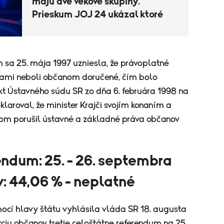
majú dve vekové skupiny.
Prieskum JOJ 24 ukázal ktoré
 sa 25. mája 1997 uzniesla, že právoplatné
zkami neboli občanom doručené, čím bolo
t Ústavného súdu SR zo dňa 6. februára 1998 na
aroval, že minister Krajči svojím konaním a
dom porušil ústavné a základné práva občanov
endum: 25. - 26. septembra
v: 44,06 % - neplatné
ocí hlavy štátu vyhlásila vláda SR 18. augusta
ciu občanov tretie celoštátne referendum na 25.