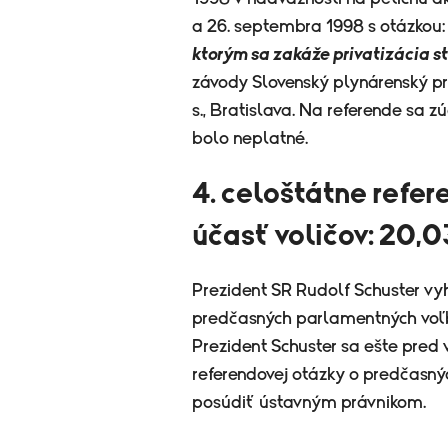
a 26. septembra 1998 s otázkou
ktorým sa zakáže privatizácia s
závody Slovenský plynárenský pri
s., Bratislava. Na referende sa 
bolo neplatné.
4. celoštátne refe
účasť voličov: 20,0
Prezident SR Rudolf Schuster v
predčasných parlamentných voľb
Prezident Schuster sa ešte pred
referendovej otázky o predčasn
posúdiť ústavným právnikom.