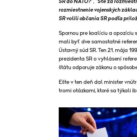
SR do NATO?"
,
"Ste za rozmiest
rozmiestnenie vojenských zákla
SR volili občania SR podľa pril
Spornou pre koalíciu a opozíciu 
mali byť dve samostatné referen
Ústavný súd SR. Ten 21. mája 199
prezidenta SR o vyhlásení refere
štátu odporuje zákonu o spôsobe
Ešte v ten deň dal minister vnútr
tromi otázkami, ktoré sa týkali 