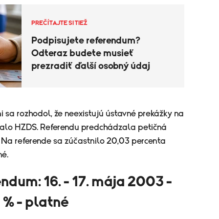
PREČÍTAJTE SI TIEŽ
Podpisujete referendum?
Odteraz budete musieť
prezradiť ďalší osobný údaj
 sa rozhodol, že neexistujú ústavné prekážky na
iovalo HZDS. Referendu predchádzala petičná
 Na referende sa zúčastnilo 20,03 percenta
né.
endum: 16. - 17. mája 2003 -
5 % - platné