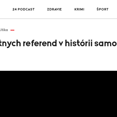
R
24 PODCAST
ZDRAVIE
KRIMI
ŠPORT
itika
nych referend v histórii sam