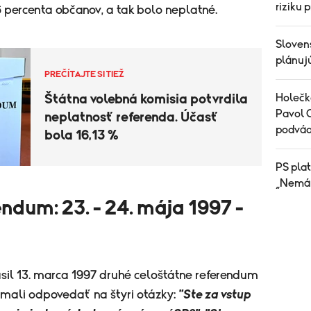
riziku 
6 percenta občanov, a tak bolo neplatné.
Sloven
plánujú
PREČÍTAJTE SI TIEŽ
Štátna volebná komisia potvrdila
Holečko
Pavol 
neplatnosť referenda. Účasť
podvádz
bola 16,13 %
PS plat
„Nemám
endum: 23. - 24. mája 1997 -
sil 13. marca 1997 druhé celoštátne referendum
 mali odpovedať na štyri otázky:
"Ste za vstup