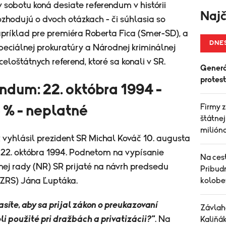
v sobotu koná desiate referendum v histórii
Najč
zhodujú o dvoch otázkach - či súhlasia so
napríklad pre premiéra Roberta Fica (Smer-SD), a
DNE
peciálnej prokuratúry a Národnej kriminálnej
eloštátnych referend, ktoré sa konali v SR.
Generá
protes
endum: 22. októbra 1994 -
Firmy z
6 % - neplatné
štátnej
milióno
 vyhlásil prezident SR Michal Kováč 10. augusta
a 22. októbra 1994. Podnetom na vypísanie
Na cest
ej rady (NR) SR prijaté na návrh predsedu
Pribud
(ZRS) Jána Ľuptáka.
kolobe
síte, aby sa prijal zákon o preukazovaní
Závlah
li použité pri dražbách a privatizácii?"
. Na
Kaliňák