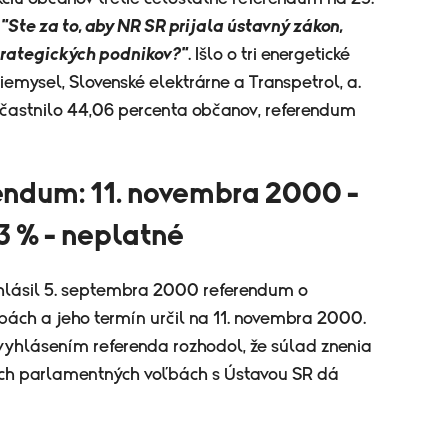
:
"Ste za to, aby NR SR prijala ústavný zákon,
trategických podnikov?"
. Išlo o tri energetické
emysel, Slovenské elektrárne a Transpetrol, a.
zúčastnilo 44,06 percenta občanov, referendum
rendum: 11. novembra 2000 -
3 % - neplatné
yhlásil 5. septembra 2000 referendum o
ách a jeho termín určil na 11. novembra 2000.
 vyhlásením referenda rozhodol, že súlad znenia
ých parlamentných voľbách s Ústavou SR dá