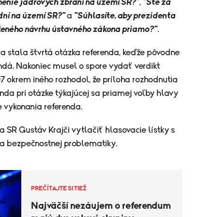
nenie jadrových zbraní na území SR?"
,
"Ste za
dní na území SR?"
a
"
Súhlasíte, aby prezidenta
oženého návrhu ústavného zákona priamo?"
.
sa stala štvrtá otázka referenda, keďže pôvodne
dá. Nakoniec musel o spore vydať verdikt
7 okrem iného rozhodol, že príloha rozhodnutia
nda pri otázke týkajúcej sa priamej voľby hlavy
 vykonania referenda.
a SR Gustáv Krajči vytlačiť hlasovacie lístky s
iba bezpečnostnej problematiky.
PREČÍTAJTE SI TIEŽ
Najväčší nezáujem o referendum