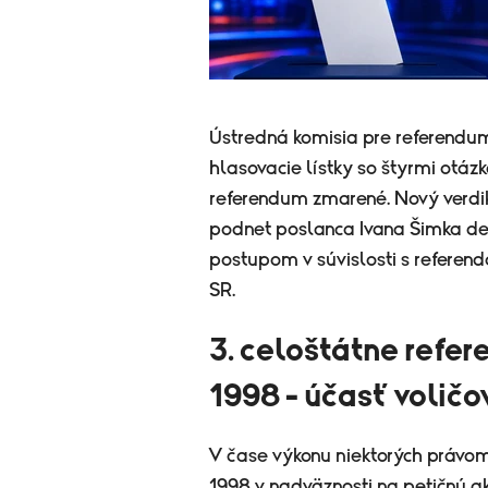
Ústredná komisia pre referendum
hlasovacie lístky so štyrmi otá
referendum zmarené. Nový verdik
podnet poslanca Ivana Šimka dekl
postupom v súvislosti s referen
SR.
3. celoštátne refer
1998 - účasť voličo
V čase výkonu niektorých právom
1998 v nadväznosti na petičnú ak