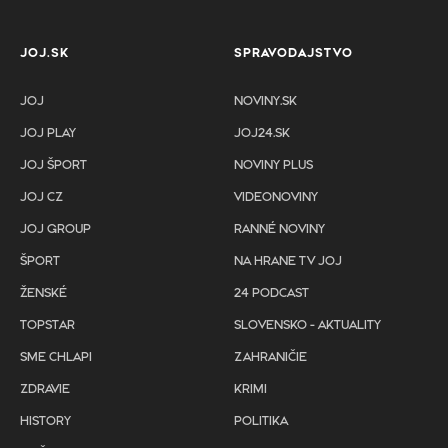
JOJ.SK
SPRAVODAJSTVO
JOJ
NOVINY.SK
JOJ PLAY
JOJ24.SK
JOJ ŠPORT
NOVINY PLUS
JOJ CZ
VIDEONOVINY
JOJ GROUP
RANNÉ NOVINY
ŠPORT
NA HRANE TV JOJ
ŽENSKÉ
24 PODCAST
TOPSTAR
SLOVENSKO - AKTUALITY
SME CHLAPI
ZAHRANIČIE
ZDRAVIE
KRIMI
HISTORY
POLITIKA