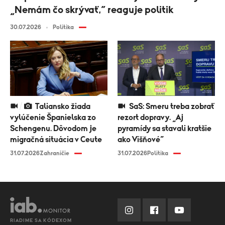
„Nemám čo skrývať,“ reaguje politik
30.07.2026
Politika
Taliansko žiada
SaS: Smeru treba zobrať
vylúčenie Španielska zo
rezort dopravy. „Aj
Schengenu. Dôvodom je
pyramídy sa stavali kratšie
migračná situácia v Ceute
ako Višňové“
31.07.2026
Zahraničie
31.07.2026
Politika
RIADIME SA KÓDEXOM