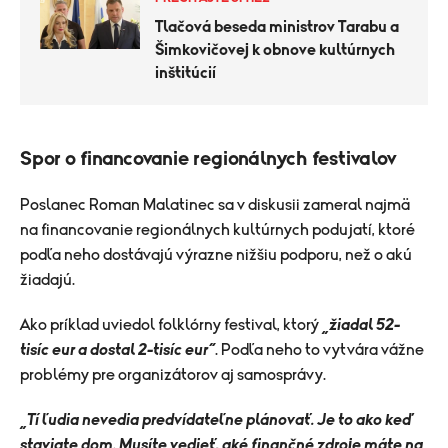
Tlačová beseda ministrov Tarabu a
Šimkovičovej k obnove kultúrnych
inštitúcií
Spor o financovanie regionálnych festivalov
Poslanec Roman Malatinec sa v diskusii zameral najmä
na financovanie regionálnych kultúrnych podujatí, ktoré
podľa neho dostávajú výrazne nižšiu podporu, než o akú
žiadajú.
Ako príklad uviedol folklórny festival, ktorý
„žiadal 52-
tisíc eur a dostal 2-tisíc eur“
. Podľa neho to vytvára vážne
problémy pre organizátorov aj samosprávy.
„Tí ľudia nevedia predvídateľne plánovať. Je to ako keď
staviate dom. Musíte vedieť, aké finančné zdroje máte na