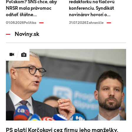
Poľskom? SNS chce, aby
redaktorku na tlačovú
NRSR mala právomoc
konferenciu. Syndikát
odňať štátne
novinárov hovorí o
vyznamenanie
diskriminácii médií
01.08.2026
Politika
31.07.2026
Zahraničie
Noviny.sk
PS platí Korčokovi cez firmu jeho manželky.