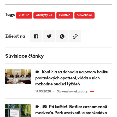
Tagy:
kultúra
Analýzy 24
Politika
Slovensko
Zdielať na
Súvisiace články
Koalícia sa dohodla na prvom balíku
prorastových opatrení, vláda o nich
rozhodne budúci týždeň
14.05.2026
Slovensko - aktuality
Pri kaštieli Betliar zaznamenali
medveďa. Park uzatvorili a prehľadáva