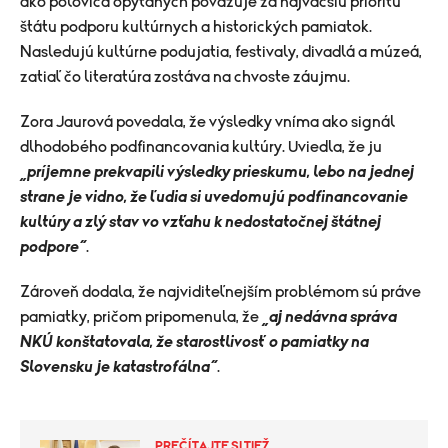
ako polovica opýtaných považuje za najväčšiu prioritu
štátu podporu kultúrnych a historických pamiatok.
Nasledujú kultúrne podujatia, festivaly, divadlá a múzeá,
zatiaľ čo literatúra zostáva na chvoste záujmu.
Zora Jaurová povedala, že výsledky vníma ako signál
dlhodobého podfinancovania kultúry. Uviedla, že ju
„príjemne prekvapili výsledky prieskumu, lebo na jednej
strane je vidno, že ľudia si uvedomujú podfinancovanie
kultúry a zlý stav vo vzťahu k nedostatočnej štátnej
podpore“
.
Zároveň dodala, že najviditeľnejším problémom sú práve
pamiatky, pričom pripomenula, že
„aj nedávna správa
NKÚ konštatovala, že starostlivosť o pamiatky na
Slovensku je katastrofálna“
.
PREČÍTAJTE SI TIEŽ