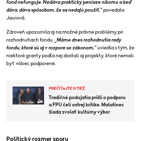
fond nefunguje. Nedáva prakticky peniaze nikomu a keď
dáva, dáva spôsobom, že sa nedajú použiť,“
povedala
Jaurová.
Zároveň upozornila aj na možné právne problémy pri
rozhodnutiach fondu.
„Máme dnes rozhodnutia rady
fondu, ktoré sú aj v rozpore so zákonom,“
uviedla s tým, že
niektoré granty podľa nej dostali aj projekty, ktoré nemali
byť vôbec podporené.
PREČÍTAJTE SI TIEŽ
Tradičné podujatia prišli o podporu
a FPU čelí ostrej kritike. Malatinec
žiada zvolať kultúrny výbor
Politický rozmer sporu