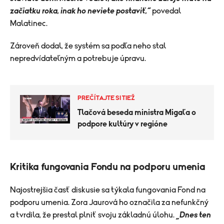
začiatku roka, inak ho neviete postaviť,“
povedal
Malatinec.
Zároveň dodal, že systém sa podľa neho stal
nepredvídateľným a potrebuje úpravu.
PREČÍTAJTE SI TIEŽ
Tlačová beseda ministra Migaľa o
podpore kultúry v regióne
Kritika fungovania Fondu na podporu umenia
Najostrejšia časť diskusie sa týkala fungovania Fond na
podporu umenia. Zora Jaurová ho označila za nefunkčný
a tvrdila, že prestal plniť svoju základnú úlohu.
„Dnes ten