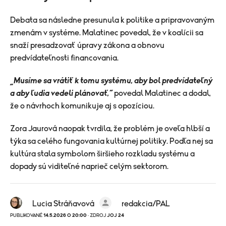
Debata sa následne presunula k politike a pripravovaným
zmenám v systéme. Malatinec povedal, že v koalícii sa
snaží presadzovať úpravy zákona a obnovu
predvídateľnosti financovania.
„Musíme sa vrátiť k tomu systému, aby bol predvídateľný
a aby ľudia vedeli plánovať,“
povedal Malatinec a dodal,
že o návrhoch komunikuje aj s opozíciou.
Zora Jaurová naopak tvrdila, že problém je oveľa hlbší a
týka sa celého fungovania kultúrnej politiky. Podľa nej sa
kultúra stala symbolom širšieho rozkladu systému a
dopady sú viditeľné naprieč celým sektorom.
Lucia Stráňavová
redakcia/PAL
PUBLIKOVANÉ
14.5.2026 O 20:00
· ZDROJ
JOJ 24