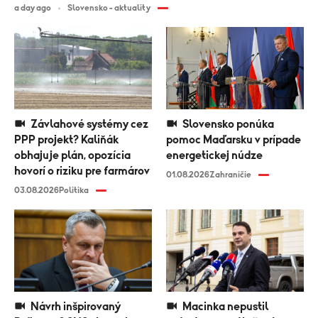
a day ago
Slovensko - aktuality
Závlahové systémy cez
Slovensko ponúka
PPP projekt? Kaliňák
pomoc Maďarsku v prípade
obhajuje plán, opozícia
energetickej núdze
hovorí o riziku pre farmárov
01.08.2026
Zahraničie
03.08.2026
Politika
Návrh inšpirovaný
Macinka nepustil