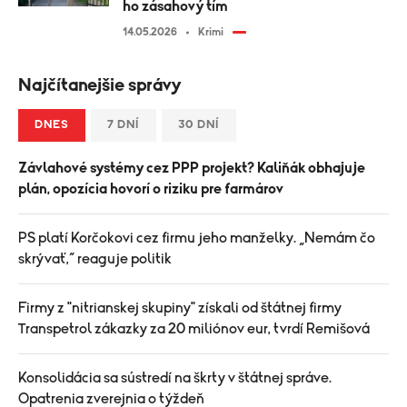
ho zásahový tím
14.05.2026
Krimi
Najčítanejšie správy
DNES
7 DNÍ
30 DNÍ
Závlahové systémy cez PPP projekt? Kaliňák obhajuje
plán, opozícia hovorí o riziku pre farmárov
PS platí Korčokovi cez firmu jeho manželky. „Nemám čo
skrývať,“ reaguje politik
Firmy z "nitrianskej skupiny" získali od štátnej firmy
Transpetrol zákazky za 20 miliónov eur, tvrdí Remišová
Konsolidácia sa sústredí na škrty v štátnej správe.
Opatrenia zverejnia o týždeň