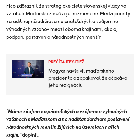
Fico zdôraznil, že strategické ciele slovenskej vlády vo
vzťahu k Maďarsku zostávajú nezmenené. Medzi priority
zaradil najmä udržiavanie priateľských a vzájomne
výhodných vzťahov medzi oboma krajinami, ako aj
podporu postavenia národnostných menšín.
PREČÍTAJTE SI TIEŽ
Magyar navštívil maďarského
prezidenta a zopakoval, že očakáva
jeho rezignáciu
"Máme záujem na priateľských a vzájomne výhodných
vzťahoch s Maďarskom a na nadštandardnom postavení
národnostných menšín žijúcich na územiach našich
krajín,"
doplnil.