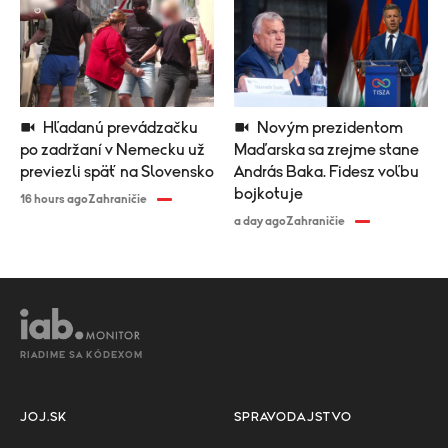
Hľadanú prevádzačku
Novým prezidentom
po zadržaní v Nemecku už
Maďarska sa zrejme stane
previezli späť na Slovensko
András Baka. Fidesz voľbu
bojkotuje
16 hours ago
Zahraničie
a day ago
Zahraničie
RIADIME SA KÓDEXOM
JOJ.SK
SPRAVODAJSTVO