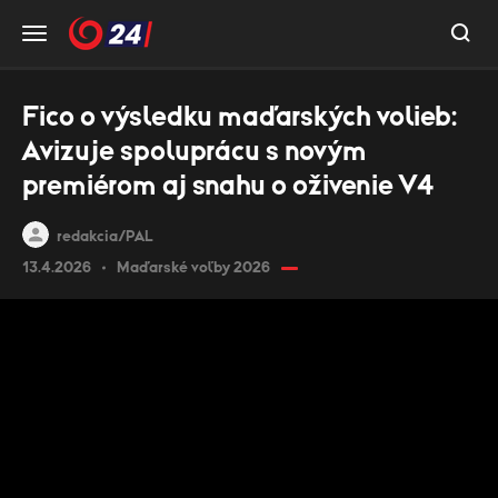
Fico o výsledku maďarských volieb:
Avizuje spoluprácu s novým
premiérom aj snahu o oživenie V4
redakcia/PAL
13.4.2026
Maďarské voľby 2026