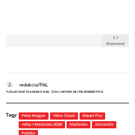
Embed kód
redakcia/PAL
PUBLIKOVANÉ
13.4.2026 O 5:46
· ZDROJ
NOVINY.SK/ FB: ROBERT FICO
Tagy:
Péter Magyar
Viktor Orbán
Robert Fico
voľby v Maďarsku 2026
Maďarsko
Zahraničie
Politika