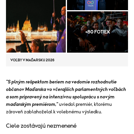
+80 FOTIEK
VOĽBY V MAĎARSKU 2026
"S plným rešpektom beriem na vedomie rozhodnutie
občanov Maďarska vo včerajších parlamentných voľbách
a som pripravený na intenzívnu spoluprácu s novým
maďarským premiérom,"
uviedol premiér, ktorému
zároveň zablahoželal k volebnému výsledku.
Ciele zostávajú nezmenené