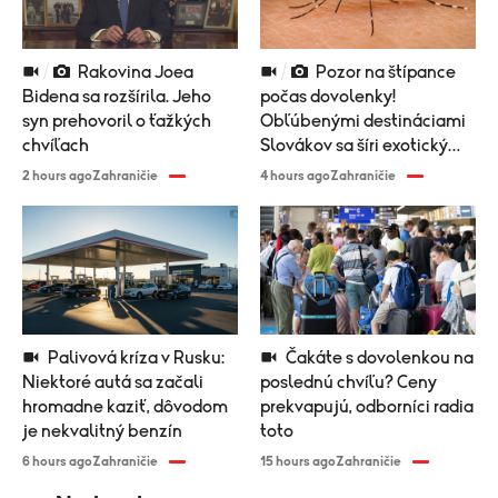
Rakovina Joea
Pozor na štípance
Bidena sa rozšírila. Jeho
počas dovolenky!
syn prehovoril o ťažkých
Obľúbenými destináciami
chvíľach
Slovákov sa šíri exotický
vírus
2 hours ago
Zahraničie
4 hours ago
Zahraničie
Palivová kríza v Rusku:
Čakáte s dovolenkou na
Niektoré autá sa začali
poslednú chvíľu? Ceny
hromadne kaziť, dôvodom
prekvapujú, odborníci radia
je nekvalitný benzín
toto
6 hours ago
Zahraničie
15 hours ago
Zahraničie