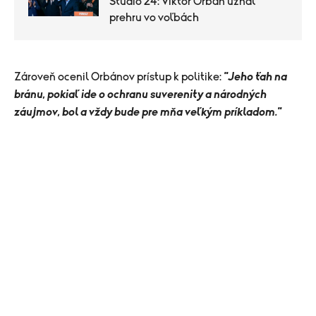
Štúdio 24: Viktor Orbán uznal
prehru vo voľbách
Zároveň ocenil Orbánov prístup k politike:
"Jeho ťah na
bránu, pokiaľ ide o ochranu suverenity a národných
záujmov, bol a vždy bude pre mňa veľkým príkladom."