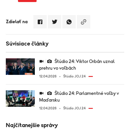
Zdielať na
Súvisiace články
Štúdio 24: Viktor Orbán uznal
prehru vo voľbách
12.04.2026
Štúdio JOJ 24
Štúdio 24: Parlamentné voľby v
Maďarsku
12.04.2026
Štúdio JOJ 24
Najčítanejšie správy