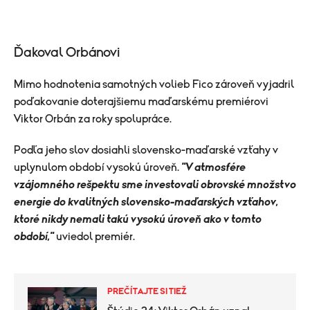
Ďakoval Orbánovi
Mimo hodnotenia samotných volieb Fico zároveň vyjadril
poďakovanie doterajšiemu maďarskému premiérovi
Viktor Orbán za roky spolupráce.
Podľa jeho slov dosiahli slovensko-maďarské vzťahy v
uplynulom období vysokú úroveň.
"V atmosfére
vzájomného rešpektu sme investovali obrovské množstvo
energie do kvalitných slovensko-maďarských vzťahov,
ktoré nikdy nemali takú vysokú úroveň ako v tomto
období,"
uviedol premiér.
PREČÍTAJTE SI TIEŽ