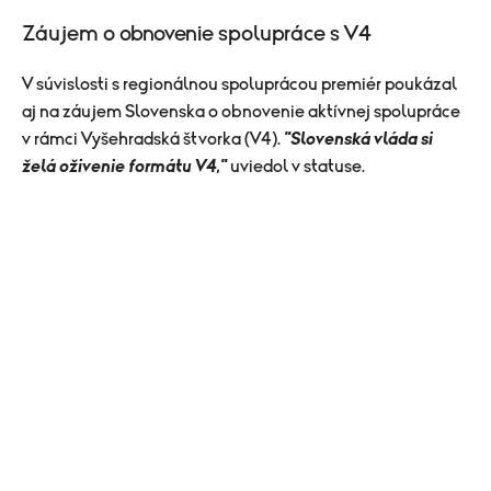
Záujem o obnovenie spolupráce s V4
V súvislosti s regionálnou spoluprácou premiér poukázal
aj na záujem Slovenska o obnovenie aktívnej spolupráce
v rámci Vyšehradská štvorka (V4).
"Slovenská vláda si
želá oživenie formátu V4,"
uviedol v statuse.