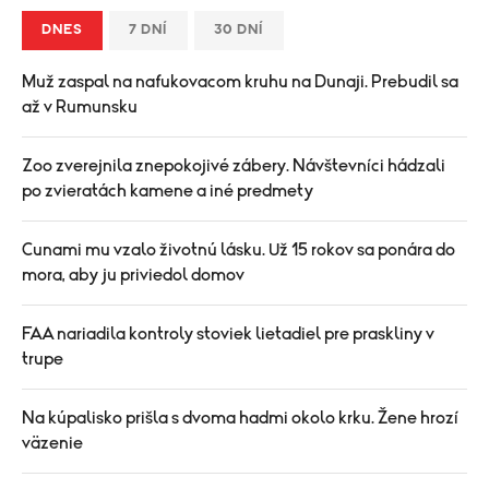
DNES
7 DNÍ
30 DNÍ
Muž zaspal na nafukovacom kruhu na Dunaji. Prebudil sa
až v Rumunsku
Zoo zverejnila znepokojivé zábery. Návštevníci hádzali
po zvieratách kamene a iné predmety
Cunami mu vzalo životnú lásku. Už 15 rokov sa ponára do
mora, aby ju priviedol domov
FAA nariadila kontroly stoviek lietadiel pre praskliny v
trupe
Na kúpalisko prišla s dvoma hadmi okolo krku. Žene hrozí
väzenie