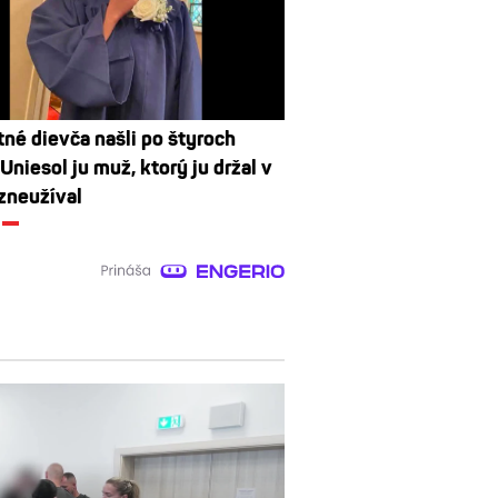
né dievča našli po štyroch
Uniesol ju muž, ktorý ju držal v
 zneužíval