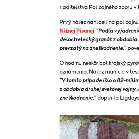
riaditeľstva Policajného zboru v
Prvý nález nahlásil na policajn
Nižnej Pisanej
.
"Podľa vyjadrenia
delostrelecký granát z obdobia d
prevzatý na zneškodnenie,"
pove
O hodinu neskôr bol krajský pyro
oznámenia. Nález munície v les
"V tomto prípade išlo o 82-mili
z obdobia druhej svetovej vojny.
zneškodnenie,"
doplnila Ligdayo