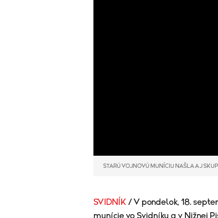
STARÚ VOJNOVÚ MUNÍCIU NAŠLA AJ SKU
SVIDNÍK
/ V pondelok, 18. sept
munície vo Svidníku a v Nižnej P