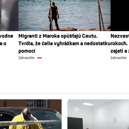
ôvodne
Migranti z Maroka opúšťajú Ceutu.
Nezvest
a o
Tvrdia, že čelia vyhrážkam a nedostatku
rokoch. 
pomoci
zajatí a
Zahraničie
Zahraničie