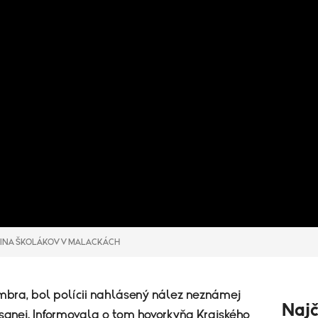
PINA ŠKOLÁKOV V MALACKÁCH
embra, bol polícii nahlásený nález neznámej
Najč
isanej. Informovala o tom hovorkyňa Krajského