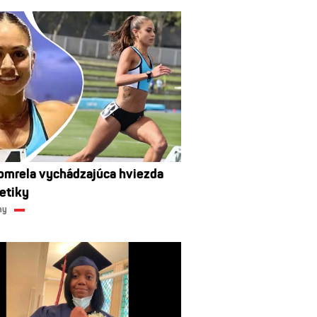
omrela vychádzajúca hviezda
letiky
ny