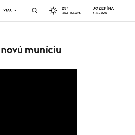
25°
JOZEFÍNA
VIAC
BRATISLAVA
6.8.2026
jnovú muníciu