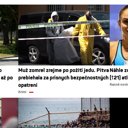
o
Muž zomrel zrejme po požití jedu. Pitva
Náhle z
 až po
prebiehala za prísnych bezpečnostných
(†21) at
opatrení
Ranné novi
Krimi