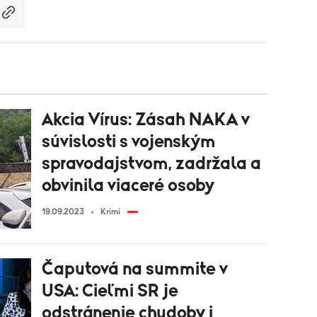
Akcia Vírus: Zásah NAKA v
súvislosti s vojenským
spravodajstvom, zadržala a
obvinila viaceré osoby
19.09.2023
Krimi
Čaputová na summite v
USA: Cieľmi SR je
odstránenie chudoby i