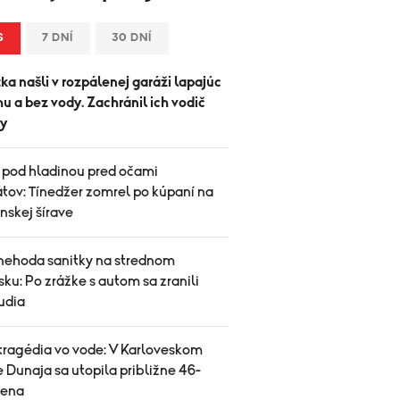
S
7 DNÍ
30 DNÍ
ka našli v rozpálenej garáži lapajúc
u a bez vody. Zachránil ich vodič
y
 pod hladinou pred očami
tov: Tínedžer zomrel po kúpaní na
nskej šírave
nehoda sanitky na strednom
ku: Po zrážke s autom sa zranili
ľudia
 tragédia vo vode: V Karloveskom
 Dunaja sa utopila približne 46-
žena