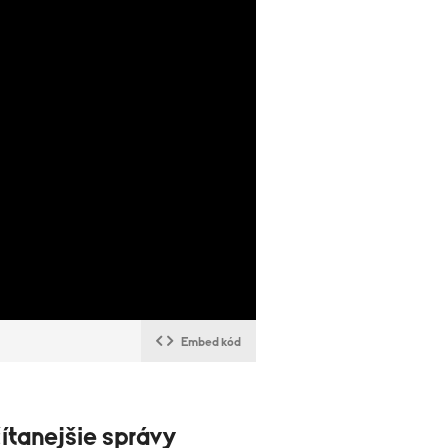
Embed kód
ítanejšie správy