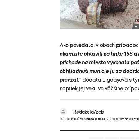
Ako povedala, v oboch prípadoch
okamžite ohlásili na linke 158 a
príchode na miesto vykonala pot
obhliadnutí munície ju za dodr
prevzal,"
dodala Ligdayová s tým
napriek jej veku vo väčšine prípa
Redakcia/zab
PUBLIKOVANÉ
19.9.2023 O 10:14
· ZDROJ
NOVINY.SK/TA