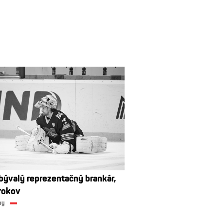
bývalý reprezentačný brankár,
rokov
ny