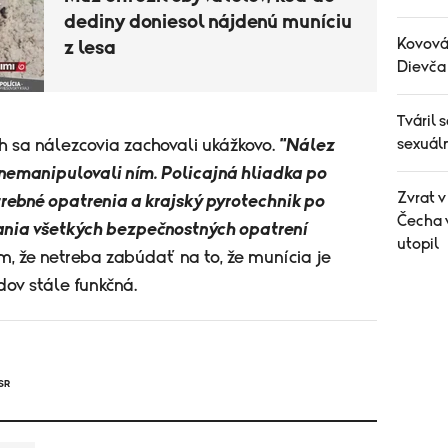
dediny doniesol nájdenú muníciu
Kovová 
z lesa
Dievča 
Tváril 
sexuáln
 sa nálezcovia zachovali ukážkovo.
"Nález
 nemanipulovali ním. Policajná hliadka po
Zvrat 
rebné opatrenia a krajský pyrotechnik po
Čecha 
žania všetkých bezpečnostných opatrení
utopil
, že netreba zabúdať na to, že munícia je
dov stále funkčná.
SR