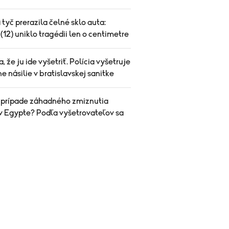
tyč prerazila čelné sklo auta:
(12) uniklo tragédii len o centimetre
sa, že ju ide vyšetriť. Polícia vyšetruje
e násilie v bratislavskej sanitke
v prípade záhadného zmiznutia
v Egypte? Podľa vyšetrovateľov sa