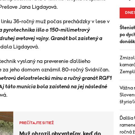
 Prešove Jana Ligdayová.
DNE
ú linku 36-ročný muž počas prechádzky v lese v
Šteniat
 pyrotechnika išlo o 150-milimetrový
po dych
ruhej svetovej vojny. Granát bol zaistený a
donášk
dala Ligdayová.
Zmizol
technik vyslaný na preverenie ďalšieho
kamará
e za jeho domom oznámil 80-ročný Svidníčan.
Zemplí
metrovú delostreleckú mínu a ručný granát RGF1
 Aj táto munícia bola zaistená na jej následné
Vážna 
vá.
Slovens
štyria 
Ďalšia
PREČÍTAJTE SI TIEŽ
ramene
ročná 
Muž ohrozil obyvateľov, keď do