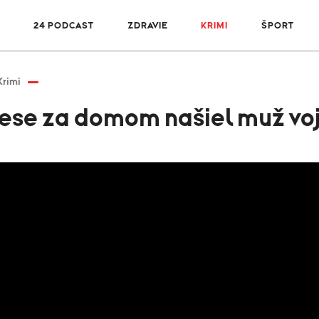
R
24 PODCAST
ZDRAVIE
KRIMI
ŠPORT
Krimi
 lese za domom našiel muž vo