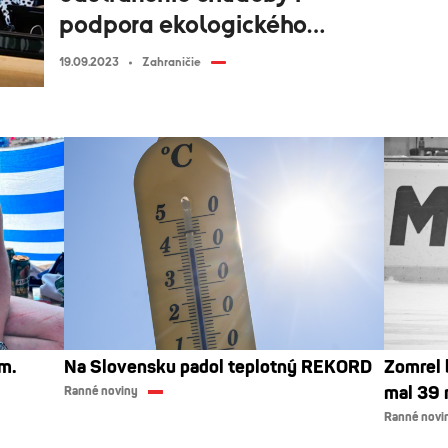
podpora ekologického
hospodárenia
19.09.2023
Zahraničie
m.
Na Slovensku padol teplotný REKORD
Zomrel 
mal 39 
Ranné noviny
Ranné novi