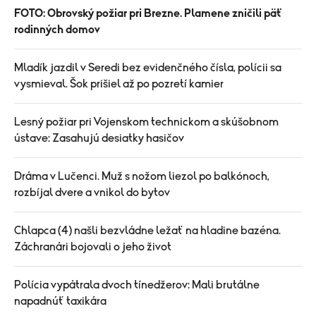
FOTO: Obrovský požiar pri Brezne. Plamene zničili päť
rodinných domov
Mladík jazdil v Seredi bez evidenčného čísla, polícii sa
vysmieval. Šok prišiel až po pozretí kamier
Lesný požiar pri Vojenskom technickom a skúšobnom
ústave: Zasahujú desiatky hasičov
Dráma v Lučenci. Muž s nožom liezol po balkónoch,
rozbíjal dvere a vnikol do bytov
Chlapca (4) našli bezvládne ležať na hladine bazéna.
Záchranári bojovali o jeho život
Polícia vypátrala dvoch tínedžerov: Mali brutálne
napadnúť taxikára