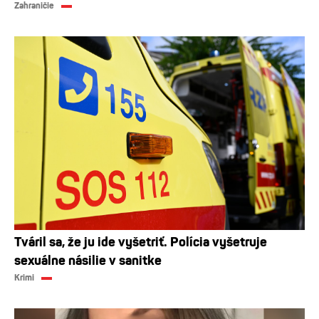
Zahraničie
Tváril sa, že ju ide vyšetriť. Polícia vyšetruje
sexuálne násilie v sanitke
Krimi