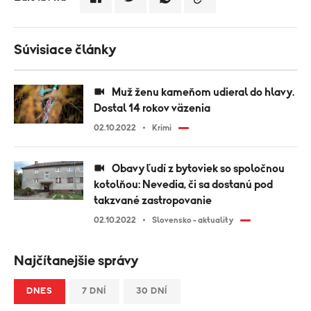
Súvisiace články
Muž ženu kameňom udieral do hlavy.
Dostal 14 rokov väzenia
02.10.2022
Krimi
Obavy ľudí z bytoviek so spoločnou
kotolňou: Nevedia, či sa dostanú pod
takzvané zastropovanie
02.10.2022
Slovensko - aktuality
Najčítanejšie správy
DNES
7 DNÍ
30 DNÍ