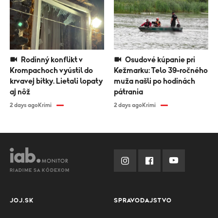
Rodinný konflikt v
Osudové kúpanie pri
Krompachoch vyústil do
Kežmarku: Telo 39-ročného
krvavej bitky. Lietali lopaty
muža našli po hodinách
aj nôž
pátrania
2 days ago
Krimi
2 days ago
Krimi
RIADIME SA KÓDEXOM
JOJ.SK
SPRAVODAJSTVO