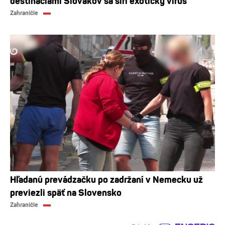
destináciami Slovákov sa šíri exotický vírus
Zahraničie
Hľadanú prevádzačku po zadržaní v Nemecku už
previezli späť na Slovensko
Zahraničie