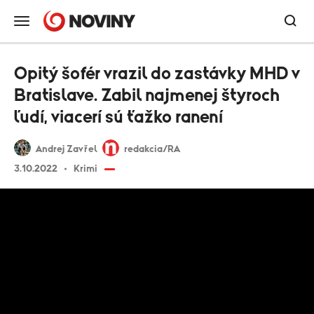
Opitý šofér vrazil do zastávky MHD v
Bratislave. Zabil najmenej štyroch
ľudí, viacerí sú ťažko ranení
Andrej Zavřel
redakcia/RA
3.10.2022
Krimi