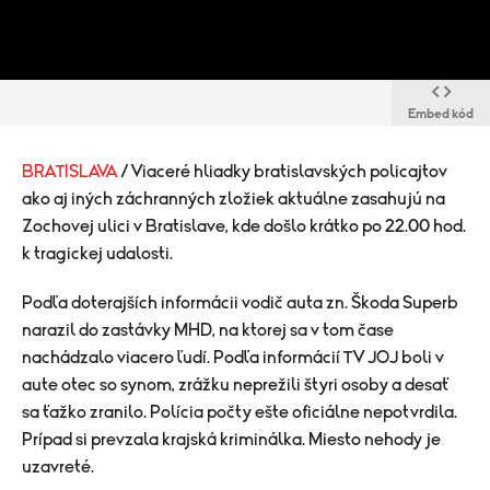
Embed kód
BRATISLAVA
/ Viaceré hliadky bratislavských policajtov
ako aj iných záchranných zložiek aktuálne zasahujú na
Zochovej ulici v Bratislave, kde došlo krátko po 22.00 hod.
k tragickej udalosti.
Podľa doterajších informácii vodič auta zn. Škoda Superb
narazil do zastávky MHD, na ktorej sa v tom čase
nachádzalo viacero ľudí. Podľa informácií TV JOJ boli v
aute otec so synom, zrážku neprežili štyri osoby a desať
sa ťažko zranilo. Polícia počty ešte oficiálne nepotvrdila.
Prípad si prevzala krajská kriminálka. Miesto nehody je
uzavreté.