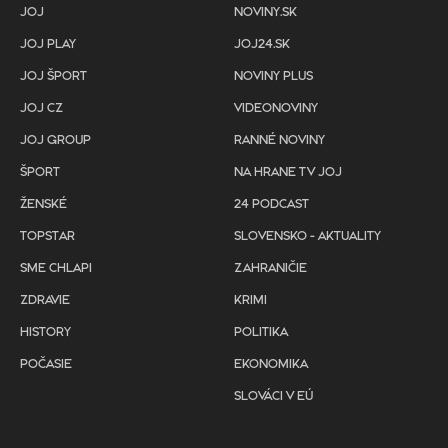
JOJ
NOVINY.SK
JOJ PLAY
JOJ24.SK
JOJ ŠPORT
NOVINY PLUS
JOJ CZ
VIDEONOVINY
JOJ GROUP
RANNÉ NOVINY
ŠPORT
NA HRANE TV JOJ
ŽENSKÉ
24 PODCAST
TOPSTAR
SLOVENSKO - AKTUALITY
SME CHLAPI
ZAHRANIČIE
ZDRAVIE
KRIMI
HISTORY
POLITIKA
POČASIE
EKONOMIKA
SLOVÁCI V EÚ