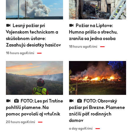
Lesný požiar pri
Požiar na Liptove:
Vojenskom technickom a
Humno prišlo o strechu,
skúšobnom ústave:
zranila sa jedna osoba
Zasahujú desiatky hasičov
18 hours ago
Krimi
16 hours ago
Krimi
FOTO: Les pri Trstíne
FOTO: Obrovský
pohltili plamene. Na
požiar pri Brezne. Plamene
pomoc povolali aj vrtuľník
zničili päť rodinných
domov
20 hours ago
Krimi
a day ago
Krimi