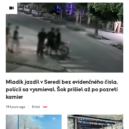
Mladík jazdil v Seredi bez evidenčného čísla,
polícii sa vysmieval. Šok prišiel až po pozretí
kamier
14 hours ago
Krimi