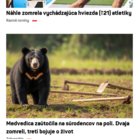
Náhle zomrela vychádzajúca hviezda (†21) atletiky
Ranné noviny
Medvedica zaútočila na súrodencov na poli. Dvaja
zomreli, tretí bojuje o život
Zahraničie