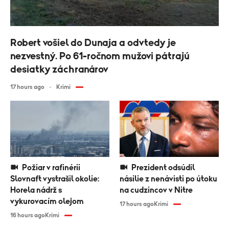
Robert vošiel do Dunaja a odvtedy je
nezvestný. Po 61-ročnom mužovi pátrajú
desiatky záchranárov
17 hours ago
Krimi
Požiar v rafinérii
Prezident odsúdil
Slovnaft vystrašil okolie:
násilie z nenávisti po útoku
Horela nádrž s
na cudzincov v Nitre
vykurovacím olejom
17 hours ago
Krimi
16 hours ago
Krimi