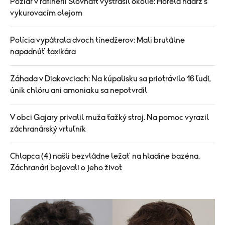
Požiar v rafinérii Slovnaft vystrašil okolie: Horela nádrž s
vykurovacím olejom
Polícia vypátrala dvoch tínedžerov: Mali brutálne
napadnúť taxikára
Záhada v Diakovciach: Na kúpalisku sa priotrávilo 16 ľudí,
únik chlóru ani amoniaku sa nepotvrdil
V obci Gajary privalil muža ťažký stroj. Na pomoc vyrazil
záchranárský vrtuľník
Chlapca (4) našli bezvládne ležať na hladine bazéna.
Záchranári bojovali o jeho život