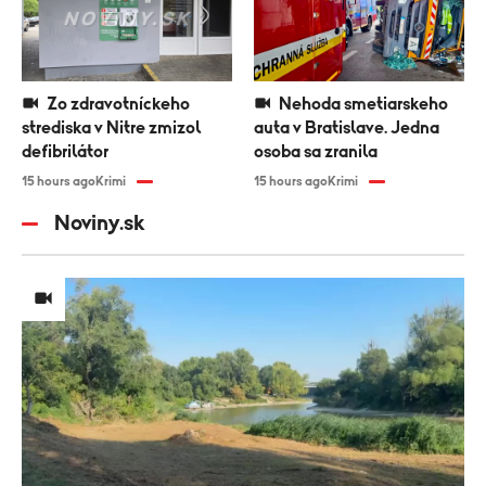
Zo zdravotníckeho
Nehoda smetiarskeho
strediska v Nitre zmizol
auta v Bratislave. Jedna
defibrilátor
osoba sa zranila
15 hours ago
Krimi
15 hours ago
Krimi
Noviny.sk