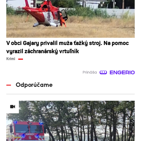
V obci Gajary privalil muža ťažký stroj. Na pomoc
vyrazil záchranárský vrtuľník
Krimi
Odporúčame