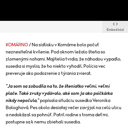
Embed kód
KOMÁRNO
/ Na sídlisku v Komárne bolo počuť
neznesiteľné kvílenie. Pod oknom ležalo šteňa so
zlomenými nohami. Majitelia tvrdia, že náhodou vypadlo,
susedia si myslia, že ho niekto vyhodil. Polícia vec
preveruje ako podozrenie z týrania zvierat.
"Ja som sa zobudila na to, že šteniatko veľmi, veľmi
plače. Také zvuky vydávalo, aké som ja ako psičkárka
nikdy nepočula,"
popísala situáciu susedka Veronika
Baloghová. Pes okolo desiatej večer zavýjal na celú ulicu
a nedokázal sa pohnúť. Patril rodine s troma deťmi,
postupne sa k nemu zbiehali susedia.