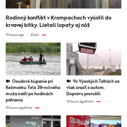
Rodinný konflikt v Krompachoch vyústil do
krvavej bitky. Lietali lopaty aj nôž
11 hours ago
Krimi
Osudové kúpanie pri
Vo Vysokých Tatrách sa
Kežmarku: Telo 39-ročného
vlak zrazil s autom.
muža našli po hodinách
Dopravu prerušili
pátrania
13 hours ago
Krimi
11 hours ago
Krimi