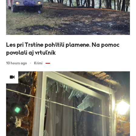
Les pri Trstíne pohltili plamene. Na pomoc
povolali aj vrtuľník
10 hours ago
Krimi