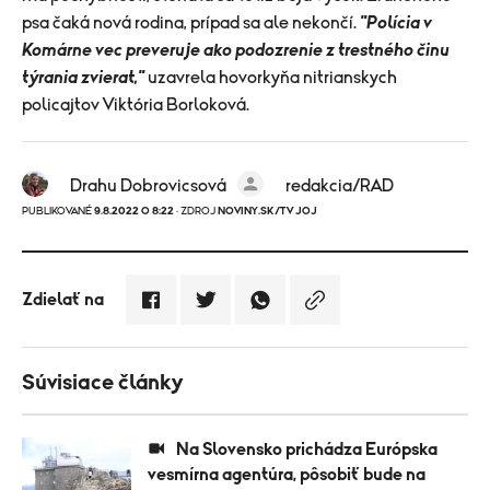
psa čaká nová rodina, prípad sa ale nekončí.
"Polícia v
Komárne vec preveruje ako podozrenie z trestného činu
týrania zvierat,"
uzavrela hovorkyňa nitrianskych
policajtov Viktória Borloková.
Drahu Dobrovicsová
redakcia/RAD
PUBLIKOVANÉ
9.8.2022 O 8:22
· ZDROJ
NOVINY.SK/TV JOJ
Zdielať na
Súvisiace články
Na Slovensko prichádza Európska
vesmírna agentúra, pôsobiť bude na