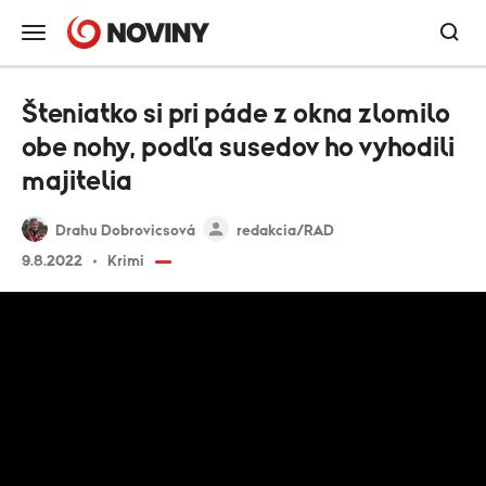
Šteniatko si pri páde z okna zlomilo
obe nohy, podľa susedov ho vyhodili
majitelia
Drahu Dobrovicsová
redakcia/RAD
9.8.2022
Krimi