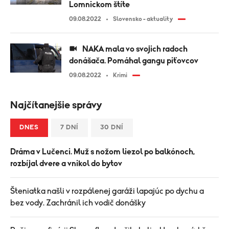
Lomnickom štíte
09.08.2022
Slovensko - aktuality
NAKA mala vo svojich radoch
donášača. Pomáhal gangu piťovcov
09.08.2022
Krimi
Najčítanejšie správy
DNES
7 DNÍ
30 DNÍ
Dráma v Lučenci. Muž s nožom liezol po balkónoch,
rozbíjal dvere a vnikol do bytov
Šteniatka našli v rozpálenej garáži lapajúc po dychu a
bez vody. Zachránil ich vodič donášky