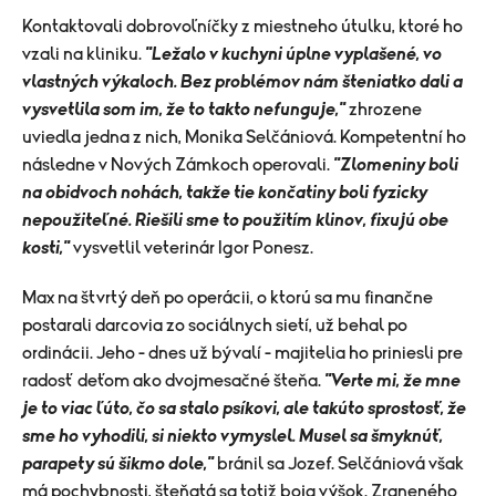
Kontaktovali dobrovoľníčky z miestneho útulku, ktoré ho
vzali na kliniku.
"Ležalo v kuchyni úplne vyplašené, vo
vlastných výkaloch. Bez problémov nám šteniatko dali a
vysvetlila som im, že to takto nefunguje,"
zhrozene
uviedla jedna z nich, Monika Selčániová. Kompetentní ho
následne v Nových Zámkoch operovali.
"Zlomeniny boli
na obidvoch nohách, takže tie končatiny boli fyzicky
nepoužiteľné. Riešili sme to použitím klinov, fixujú obe
kosti,"
vysvetlil veterinár Igor Ponesz.
Max na štvrtý deň po operácii, o ktorú sa mu finančne
postarali darcovia zo sociálnych sietí, už behal po
ordinácii. Jeho - dnes už bývalí - majitelia ho priniesli pre
radosť deťom ako dvojmesačné šteňa.
"Verte mi, že mne
je to viac ľúto, čo sa stalo psíkovi, ale takúto sprostosť, že
sme ho vyhodili, si niekto vymyslel. Musel sa šmyknúť,
parapety sú šikmo dole,"
bránil sa Jozef. Selčániová však
má pochybnosti, šteňatá sa totiž boja výšok. Zraneného