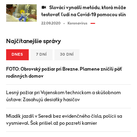
Slováci vynašli metódu, ktorá môže
testovať ľudí na Covid-19 pomocou slín
22.09.2020
Koronavírus
Najčítanejšie správy
DNES
7 DNÍ
30 DNÍ
FOTO: Obrovský požiar pri Brezne. Plamene zničili päť
rodinných domov
Lesný požiar pri Vojenskom technickom a skúšobnom
ústave: Zasahujú desiatky hasičov
Mladík jazdil v Seredi bez evidenčného čísla, polícii sa
vysmieval. Šok prišiel až po pozretí kamier