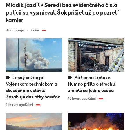
Mladík jazdil v Seredi bez evidenčného čísla,
polícii sa vysmieval. Šok prišiel až po pozretí
kamier
9 hours ago
Krimi
Lesný požiar pri
Požiar na Liptove:
Vojenskom technickom a
Humno prišlo o strechu,
skúšobnom ústave:
zranila sa jedna osoba
Zasahujú desiatky hasičov
13 hours ago
Krimi
11 hours ago
Krimi