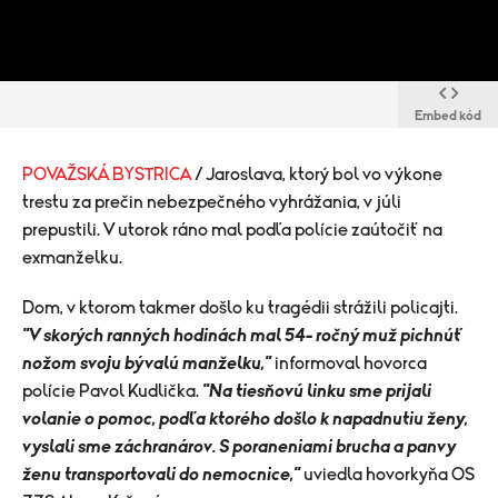
Embed kód
POVAŽSKÁ BYSTRICA
/ Jaroslava, ktorý bol vo výkone
trestu za prečin nebezpečného vyhrážania, v júli
prepustili. V utorok ráno mal podľa polície zaútočiť na
exmanželku.
Dom, v ktorom takmer došlo ku tragédii strážili policajti.
"V skorých ranných hodinách mal 54- ročný muž pichnúť
nožom svoju bývalú manželku,"
informoval hovorca
polície Pavol Kudlička.
"Na tiesňovú linku sme prijali
volanie o pomoc, podľa ktorého došlo k napadnutiu ženy,
vyslali sme záchranárov. S poraneniami brucha a panvy
ženu transportovali do nemocnice,"
uviedla hovorkyňa OS