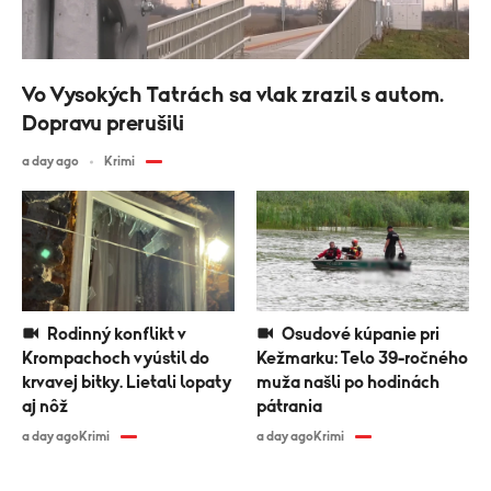
Vo Vysokých Tatrách sa vlak zrazil s autom.
Dopravu prerušili
a day ago
Krimi
Rodinný konflikt v
Osudové kúpanie pri
Krompachoch vyústil do
Kežmarku: Telo 39-ročného
krvavej bitky. Lietali lopaty
muža našli po hodinách
aj nôž
pátrania
a day ago
Krimi
a day ago
Krimi