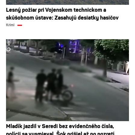
Lesný požiar pri Vojenskom technickom a
skúšobnom ústave: Zasahujú desiatky hasičov
Krimi
Mladík jazdil v Seredi bez evidenčného čísla,
polícii sa vysmieval. Šok prišiel až po pozretí