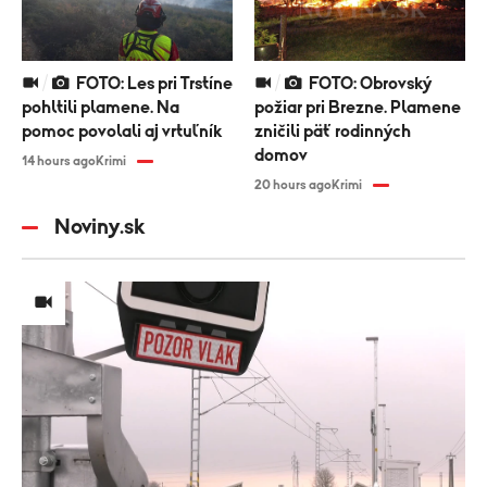
FOTO: Les pri Trstíne
FOTO: Obrovský
pohltili plamene. Na
požiar pri Brezne. Plamene
pomoc povolali aj vrtuľník
zničili päť rodinných
domov
14 hours ago
Krimi
20 hours ago
Krimi
Noviny.sk