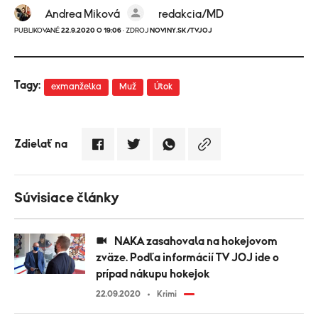
Andrea Miková
redakcia/MD
PUBLIKOVANÉ
22.9.2020 O 19:06
· ZDROJ
NOVINY.SK/TVJOJ
Tagy:
exmanželka
Muž
Útok
Zdielať na
Súvisiace články
NAKA zasahovala na hokejovom
zväze. Podľa informácií TV JOJ ide o
prípad nákupu hokejok
22.09.2020
Krimi