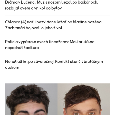
Dráma v Lučenci. Muž s nožom liezol po balkónoch,
rozbíjal dvere a vnikol do bytov
Chlapca (4) našli bezvládne ležať na hladine bazéna.
Záchranári bojovali o jeho život
Polícia vypátrala dvoch tínedžerov: Mali brutálne
napadnúť taxikára
Nenaliali im po záverečnej. Konflikt skončil brutálnym
útokom