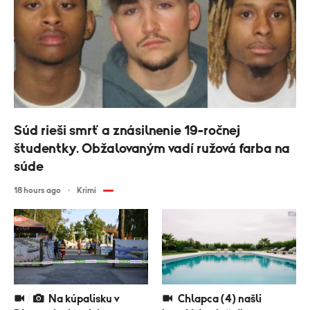
Súd rieši smrť a znásilnenie 19-ročnej
študentky. Obžalovaným vadí ružová farba na
súde
18 hours ago
Krimi
Na kúpalisku v
Chlapca (4) našli