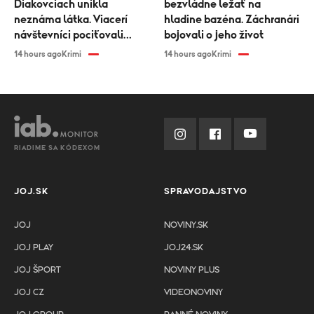
Diakovciach unikla
bezvládne ležať na
neznáma látka. Viacerí
hladine bazéna. Záchranári
návštevníci pociťovali
bojovali o jeho život
zdravotné problémy
14 hours ago
Krimi
14 hours ago
Krimi
RIADIME SA KÓDEXOM
JOJ.SK
SPRAVODAJSTVO
JOJ
NOVINY.SK
JOJ PLAY
JOJ24.SK
JOJ ŠPORT
NOVINY PLUS
JOJ CZ
VIDEONOVINY