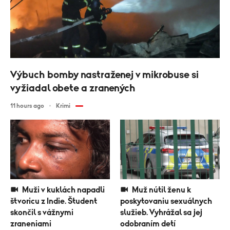
Výbuch bomby nastraženej v mikrobuse si
vyžiadal obete a zranených
11 hours ago
Krimi
Muži v kuklách napadli
Muž nútil ženu k
štvoricu z Indie. Študent
poskytovaniu sexuálnych
skončil s vážnymi
služieb. Vyhrážal sa jej
zraneniami
odobraním detí