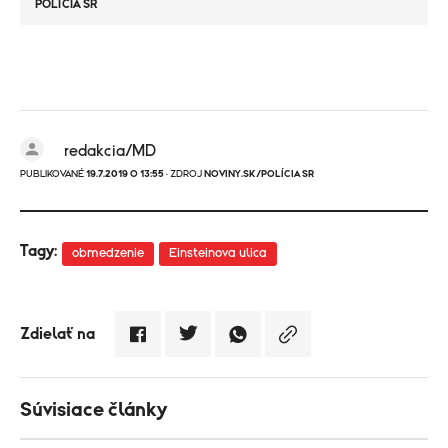
POLÍCIA SR
redakcia/MD
PUBLIKOVANÉ
19.7.2019 O 13:55
· ZDROJ
NOVINY.SK/POLÍCIA SR
Tagy:
obmedzenie
Einsteinova ulica
Zdielať na
Súvisiace články