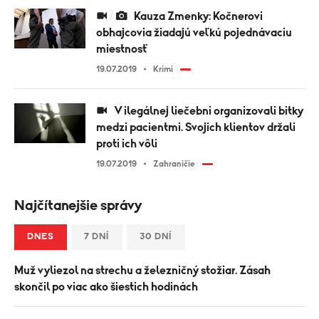
Kauza Zmenky: Kočnerovi
obhajcovia žiadajú veľkú pojednávaciu
miestnosť
19.07.2019
Krimi
V ilegálnej liečebni organizovali bitky
medzi pacientmi. Svojich klientov držali
proti ich vôli
19.07.2019
Zahraničie
Najčítanejšie správy
DNES
7 DNÍ
30 DNÍ
Muž vyliezol na strechu a železničný stožiar. Zásah
skončil po viac ako šiestich hodinách