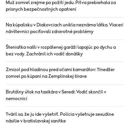
Muž zomrel zrejme po požití jedu. Pitva prebiehala za
prísnych bezpečnostných opatrení
Na kúpalisku v Diakovciach unikla neznáma látka. Viacerí
návštevníci pociťovali zdravotné problémy
Šteniatka našli v rozpálenej garáži lapajúc po dychu a
bez vody. Zachránil ich vodič donášky
Zmizol pod hladinou pred očami kamarátov: Tínedžer
zomrel po kúpaní na Zemplínskej šírave
Brutálny útok na taxikára v Seredi: Vodič skončil v
nemocnici
Tváril sa, že ju ide vyšetriť. Polícia vyšetruje sexuálne
násilie v bratislavskej sanitke