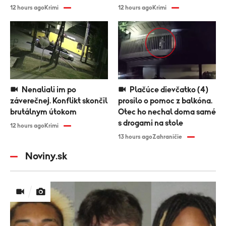
12 hours ago
Krimi
12 hours ago
Krimi
Nenaliali im po
Plačúce dievčatko (4)
záverečnej. Konflikt skončil
prosilo o pomoc z balkóna.
brutálnym útokom
Otec ho nechal doma samé
s drogami na stole
12 hours ago
Krimi
13 hours ago
Zahraničie
Noviny.sk