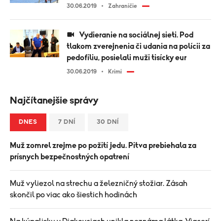
30.06.2019
Zahraničie
Vydieranie na sociálnej sieti. Pod
tlakom zverejnenia či udania na polícii za
pedofíliu, posielali muži tisícky eur
30.06.2019
Krimi
Najčítanejšie správy
DNES
7 DNÍ
30 DNÍ
Muž zomrel zrejme po požití jedu. Pitva prebiehala za
prísnych bezpečnostných opatrení
Muž vyliezol na strechu a železničný stožiar. Zásah
skončil po viac ako šiestich hodinách