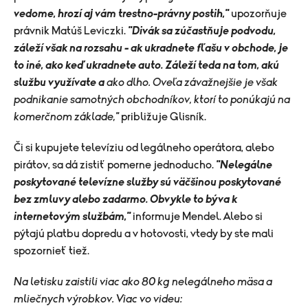
vedome, hrozí aj vám trestno-právny postih,"
upozorňuje
právnik Matúš Leviczki.
"Divák sa zúčastňuje podvodu,
záleží však na rozsahu - ak ukradnete fľašu v obchode, je
to iné, ako keď ukradnete auto. Záleží teda na tom, akú
službu využívate a
ako dlho. Oveľa závažnejšie je však
podnikanie samotných obchodníkov, ktorí to ponúkajú na
komerčnom základe,"
približuje Glisník.
Či si kupujete televíziu od legálneho operátora, alebo
pirátov, sa dá zistiť pomerne jednoducho.
"Nelegálne
poskytované televízne služby sú väčšinou poskytované
bez zmluvy alebo zadarmo. Obvykle to býva k
internetovým službám,"
informuje Mendel. Alebo si
pýtajú platbu dopredu a v hotovosti, vtedy by ste mali
spozornieť tiež.
Na letisku zaistili viac ako 80 kg nelegálneho mäsa a
mliečnych výrobkov. Viac vo videu: