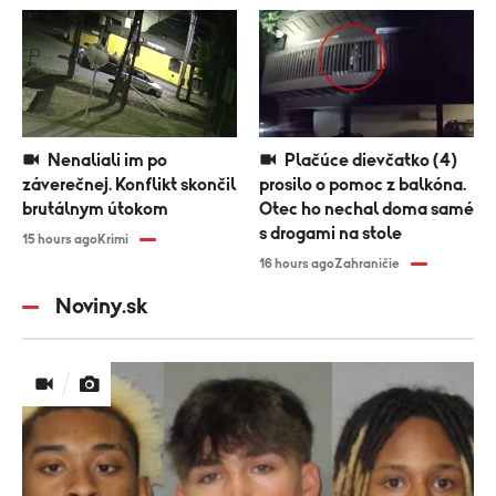
Nenaliali im po
Plačúce dievčatko (4)
záverečnej. Konflikt skončil
prosilo o pomoc z balkóna.
brutálnym útokom
Otec ho nechal doma samé
s drogami na stole
15 hours ago
Krimi
16 hours ago
Zahraničie
Noviny.sk