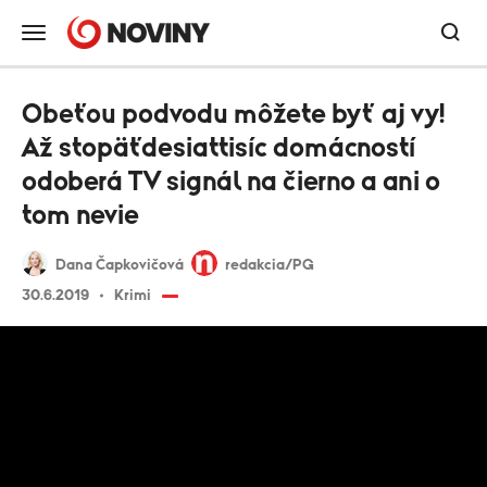
Obeťou podvodu môžete byť aj vy!
Až stopäťdesiattisíc domácností
odoberá TV signál na čierno a ani o
tom nevie
Dana Čapkovičová
redakcia/PG
30.6.2019
Krimi