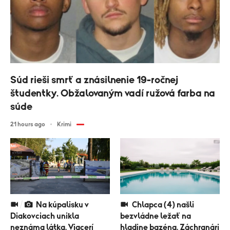
Súd rieši smrť a znásilnenie 19-ročnej
študentky. Obžalovaným vadí ružová farba na
súde
21 hours ago
Krimi
Na kúpalisku v
Chlapca (4) našli
Diakovciach unikla
bezvládne ležať na
neznáma látka. Viacerí
hladine bazéna. Záchranári