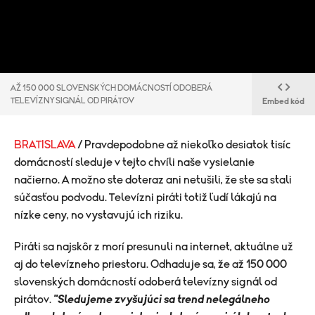
AŽ 150 000 SLOVENSKÝCH DOMÁCNOSTÍ ODOBERÁ
TELEVÍZNY SIGNÁL OD PIRÁTOV
Embed kód
BRATISLAVA
/ Pravdepodobne až niekoľko desiatok tisíc
domácností sleduje v tejto chvíli naše vysielanie
načierno. A možno ste doteraz ani netušili, že ste sa stali
súčasťou podvodu. Televízni piráti totiž ľudí lákajú na
nízke ceny, no vystavujú ich riziku.
Piráti sa najskôr z morí presunuli na internet, aktuálne už
aj do televízneho priestoru. Odhaduje sa, že až 150 000
slovenských domácností odoberá televízny signál od
pirátov.
"Sledujeme zvyšujúci sa trend nelegálneho