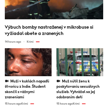
Výbuch bomby nastraženej v mikrobuse si
vyžiadal obete a zranených
14 hours ago
Krimi
Muži v kuklách napadli
Muž nútil ženu k
štvoricu z Indie. Študent
poskytovaniu sexuálnych
skončil s vážnymi
služieb. Vyhrážal sa jej
zraneniami
odobraním detí
15 hours ago
Krimi
15 hours ago
Krimi