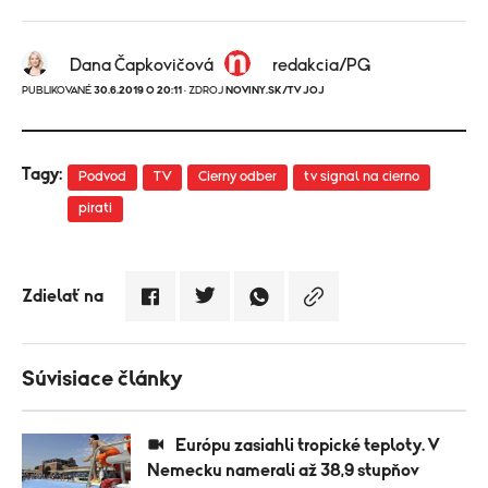
Dana Čapkovičová
redakcia/PG
PUBLIKOVANÉ
30.6.2019 O 20:11
· ZDROJ
NOVINY.SK/TV JOJ
Tagy:
Podvod
TV
Cierny odber
tv signal na cierno
pirati
Zdielať na
Súvisiace články
Európu zasiahli tropické teploty. V
Nemecku namerali až 38,9 stupňov