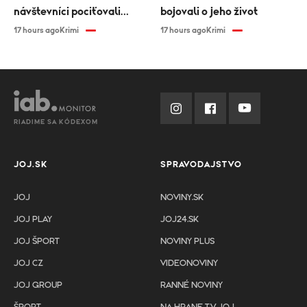
návštevníci pociťovali
bojovali o jeho život
zdravotné problémy
17 hours ago
Krimi
17 hours ago
Krimi
RIADIME SA KÓDEXOM
JOJ.SK
SPRAVODAJSTVO
JOJ
NOVINY.SK
JOJ PLAY
JOJ24.SK
JOJ ŠPORT
NOVINY PLUS
JOJ CZ
VIDEONOVINY
JOJ GROUP
RANNÉ NOVINY