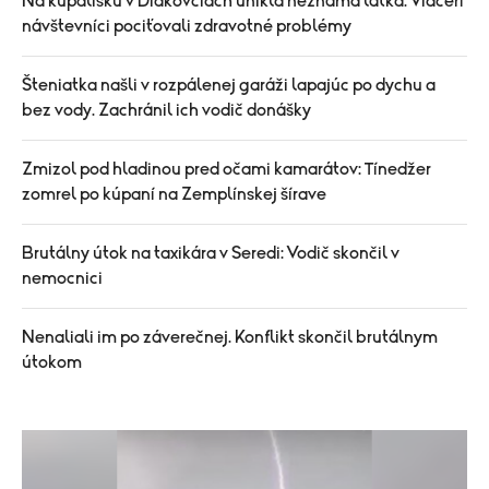
Na kúpalisku v Diakovciach unikla neznáma látka. Viacerí
návštevníci pociťovali zdravotné problémy
Šteniatka našli v rozpálenej garáži lapajúc po dychu a
bez vody. Zachránil ich vodič donášky
Zmizol pod hladinou pred očami kamarátov: Tínedžer
zomrel po kúpaní na Zemplínskej šírave
Brutálny útok na taxikára v Seredi: Vodič skončil v
nemocnici
Nenaliali im po záverečnej. Konflikt skončil brutálnym
útokom