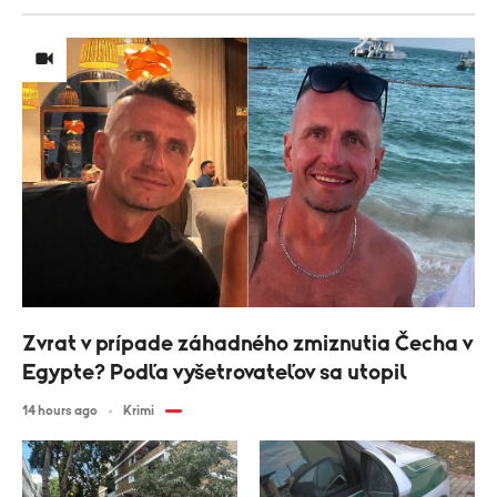
Zvrat v prípade záhadného zmiznutia Čecha v
Egypte? Podľa vyšetrovateľov sa utopil
14 hours ago
Krimi