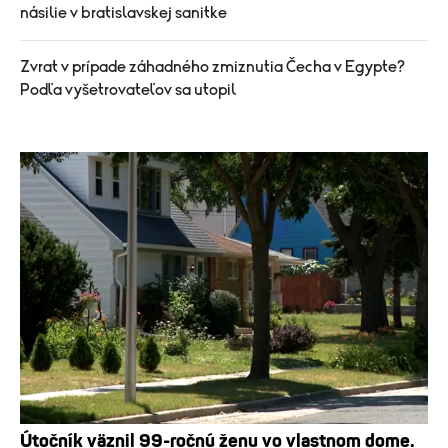
násilie v bratislavskej sanitke
Zvrat v prípade záhadného zmiznutia Čecha v Egypte?
Podľa vyšetrovateľov sa utopil
Útočník väznil 99-ročnú ženu vo vlastnom dome.