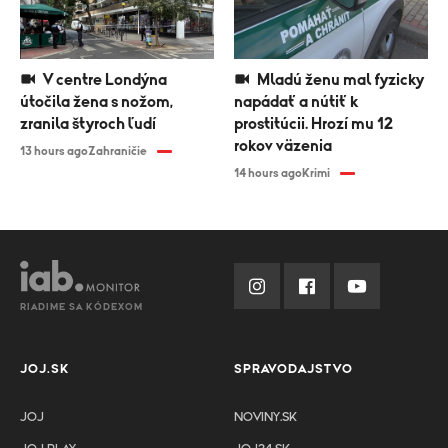
V centre Londýna
Mladú ženu mal fyzicky
útočila žena s nožom,
napádať a nútiť k
zranila štyroch ľudí
prostitúcii. Hrozí mu 12
rokov väzenia
13 hours ago
Zahraničie
14 hours ago
Krimi
RIADIME SA KÓDEXOM
JOJ.SK
SPRAVODAJSTVO
JOJ
NOVINY.SK