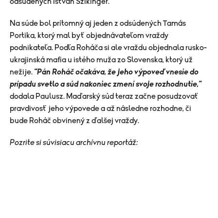
odsúdených István Szikinger.
Na súde bol prítomný aj jeden z odsúdených Tamás
Portika, ktorý mal byť objednávateľom vraždy
podnikateľa. Podľa Roháča si ale vraždu objednala rusko-
ukrajinská mafia u istého muža zo Slovenska, ktorý už
nežije.
"Pán Roháč očakáva, že jeho výpoveď vnesie do
prípadu svetlo a súd nakoniec zmení svoje rozhodnutie,"
dodala Paulusz. Maďarský súd teraz začne posudzovať
pravdivosť jeho výpovede a až následne rozhodne, či
bude Roháč obvinený z ďalšej vraždy.
Pozrite si súvisiacu archívnu reportáž: