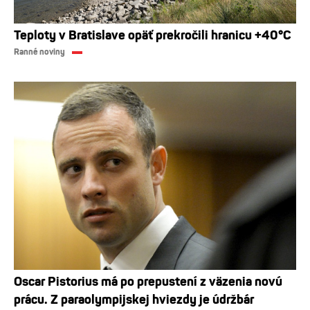
Teploty v Bratislave opäť prekročili hranicu +40°C
Ranné noviny
Oscar Pistorius má po prepustení z väzenia novú
prácu. Z paraolympijskej hviezdy je údržbár