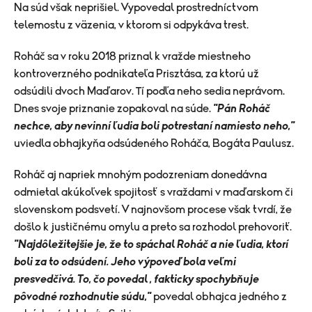
Na súd však neprišiel. Vypovedal prostredníctvom
telemostu z väzenia, v ktorom si odpykáva trest.
Roháč sa v roku 2018 priznal k vražde miestneho
kontroverzného podnikateľa Prisztása, za ktorú už
odsúdili dvoch Maďarov. Tí podľa neho sedia neprávom.
Dnes svoje priznanie zopakoval na súde.
"Pán Roháč
nechce, aby nevinní ľudia boli potrestaní namiesto neho,"
uviedla obhajkyňa odsúdeného Roháča, Bogáta Paulusz.
Roháč aj napriek mnohým podozreniam donedávna
odmietal akúkoľvek spojitosť s vraždami v maďarskom či
slovenskom podsvetí. V najnovšom procese však tvrdí, že
došlo k justičnému omylu a preto sa rozhodol prehovoriť.
"Najdôležitejšie je, že to spáchal Roháč a nie ľudia, ktorí
boli za to odsúdení. Jeho výpoveď bola veľmi
presvedčivá. To, čo povedal , fakticky spochybňuje
pôvodné rozhodnutie súdu,"
povedal obhajca jedného z