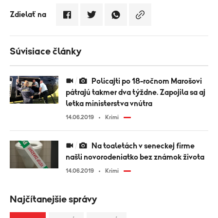
Zdielať na
Súvisiace články
Policajti po 18-ročnom Marošovi
pátrajú takmer dva týždne. Zapojila sa aj
letka ministerstva vnútra
14.06.2019
Krimi
Na toaletách v seneckej firme
našli novorodeniatko bez známok života
14.06.2019
Krimi
Najčítanejšie správy