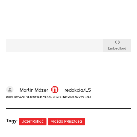
Embed kód
Martin Mózer
redakcia/LS
PUBLIKOVANÉ
14.6.2019 O 19:50
· ZDROJ
NOVINY.SK/TV JOJ
Tagy:
Jozef Roháč
vražda PRisztása