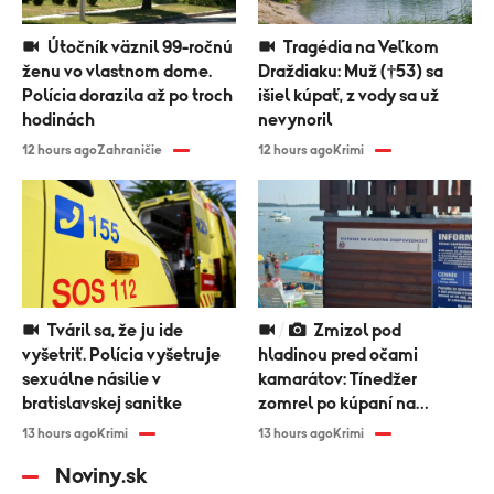
Útočník väznil 99-ročnú
Tragédia na Veľkom
ženu vo vlastnom dome.
Draždiaku: Muž (†53) sa
Polícia dorazila až po troch
išiel kúpať, z vody sa už
hodinách
nevynoril
12 hours ago
Zahraničie
12 hours ago
Krimi
Tváril sa, že ju ide
Zmizol pod
vyšetriť. Polícia vyšetruje
hladinou pred očami
sexuálne násilie v
kamarátov: Tínedžer
bratislavskej sanitke
zomrel po kúpaní na
Zemplínskej šírave
13 hours ago
Krimi
13 hours ago
Krimi
Noviny.sk