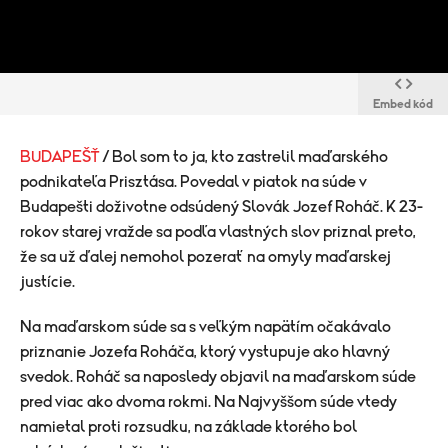
Embed kód
BUDAPEŠŤ
/ Bol som to ja, kto zastrelil maďarského
podnikateľa Prisztása. Povedal v piatok na súde v
Budapešti doživotne odsúdený Slovák Jozef Roháč. K 23-
rokov starej vražde sa podľa vlastných slov priznal preto,
že sa už ďalej nemohol pozerať na omyly maďarskej
justície.
Na maďarskom súde sa s veľkým napätím očakávalo
priznanie Jozefa Roháča, ktorý vystupuje ako hlavný
svedok. Roháč sa naposledy objavil na maďarskom súde
pred viac ako dvoma rokmi. Na Najvyššom súde vtedy
namietal proti rozsudku, na základe ktorého bol