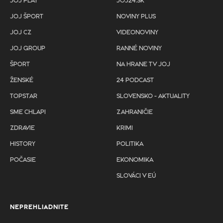
JOJ PLAY
JOJ24.SK
JOJ ŠPORT
NOVINY PLUS
JOJ CZ
VIDEONOVINY
JOJ GROUP
RANNÉ NOVINY
ŠPORT
NA HRANE TV JOJ
ŽENSKÉ
24 PODCAST
TOPSTAR
SLOVENSKO - AKTUALITY
SME CHLAPI
ZAHRANIČIE
ZDRAVIE
KRIMI
HISTORY
POLITIKA
POČASIE
EKONOMIKA
SLOVÁCI V EÚ
NEPREHLIADNITE