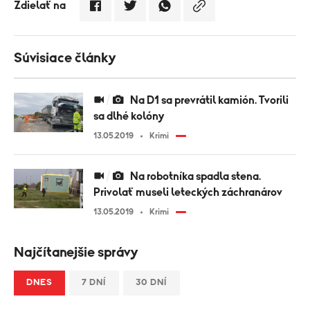
Zdielať na
Súvisiace články
Na D1 sa prevrátil kamión. Tvorili
sa dlhé kolóny
13.05.2019
Krimi
Na robotníka spadla stena.
Privolať museli leteckých záchranárov
13.05.2019
Krimi
Najčítanejšie správy
DNES
7 DNÍ
30 DNÍ