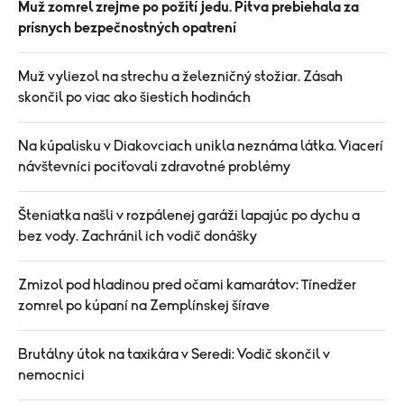
Muž zomrel zrejme po požití jedu. Pitva prebiehala za
prísnych bezpečnostných opatrení
Muž vyliezol na strechu a železničný stožiar. Zásah
skončil po viac ako šiestich hodinách
Na kúpalisku v Diakovciach unikla neznáma látka. Viacerí
návštevníci pociťovali zdravotné problémy
Šteniatka našli v rozpálenej garáži lapajúc po dychu a
bez vody. Zachránil ich vodič donášky
Zmizol pod hladinou pred očami kamarátov: Tínedžer
zomrel po kúpaní na Zemplínskej šírave
Brutálny útok na taxikára v Seredi: Vodič skončil v
nemocnici