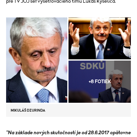
pre TV JOJ šéf vyšetrovacieho tímu Lukáš Kyselica.
+8 FOTIEK
MIKULÁŠ DZURINDA
"Na základe nových skutočností je od 28.6.2017 opätovne