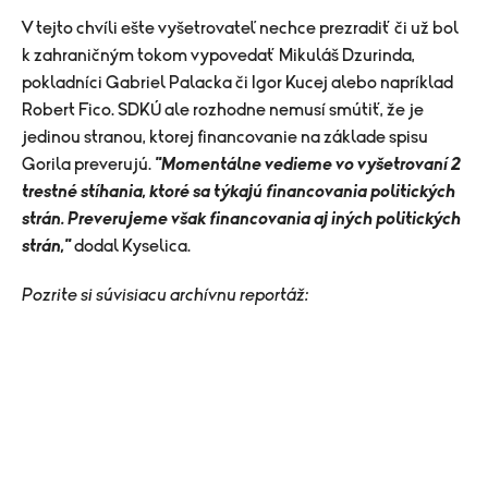
V tejto chvíli ešte vyšetrovateľ nechce prezradiť či už bol
k zahraničným tokom vypovedať Mikuláš Dzurinda,
pokladníci Gabriel Palacka či Igor Kucej alebo napríklad
Robert Fico. SDKÚ ale rozhodne nemusí smútiť, že je
jedinou stranou, ktorej financovanie na základe spisu
Gorila preverujú.
"Momentálne vedieme vo vyšetrovaní 2
trestné stíhania, ktoré sa týkajú financovania politických
strán. Preverujeme však financovania aj iných politických
strán,"
dodal Kyselica.
Pozrite si súvisiacu archívnu reportáž: