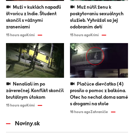
Muži v kuklách napadli
Muž nútil ženu k
štvoricu z Indie. Študent
poskytovaniu sexuálnych
skončil s vážnymi
služieb. Vyhrážal sa jej
zraneniami
odobraním detí
15 hours ago
Krimi
15 hours ago
Krimi
Nenaliali im po
Plačúce dievčatko (4)
záverečnej. Konflikt skončil
prosilo o pomoc z balkóna.
brutálnym útokom
Otec ho nechal doma samé
s drogami na stole
15 hours ago
Krimi
16 hours ago
Zahraničie
Noviny.sk