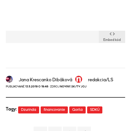
Embed kód
Jana Krescanko Dibáková
redakcia/LS
PUBLIKOVANÉ
13.5.2019 O 19:48
· ZDROJ
NOVINY.SK/TV JOJ
Tagy:
Dzurinda
financovanie
Gorila
SDKÚ