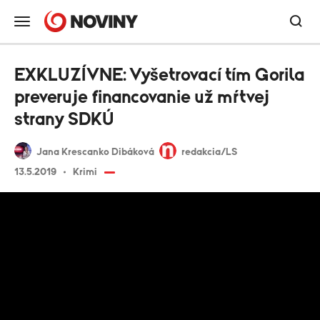
EXKLUZÍVNE: Vyšetrovací tím Gorila
preveruje financovanie už mŕtvej
strany SDKÚ
Jana Krescanko Dibáková
redakcia/LS
13.5.2019
Krimi