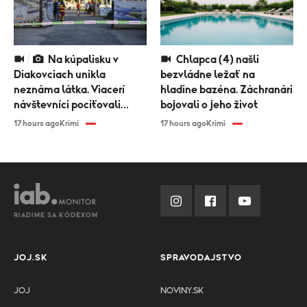
Na kúpalisku v
Chlapca (4) našli
Diakovciach unikla
bezvládne ležať na
neznáma látka. Viacerí
hladine bazéna. Záchranári
návštevníci pociťovali
bojovali o jeho život
zdravotné problémy
17 hours ago
Krimi
17 hours ago
Krimi
RIADIME SA KÓDEXOM
JOJ.SK
SPRAVODAJSTVO
JOJ
NOVINY.SK