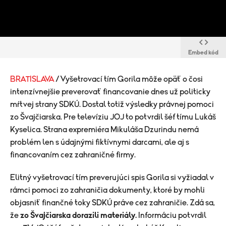
Embed kód
BRATISLAVA
/ Vyšetrovací tím Gorila môže opäť o čosi
intenzívnejšie preverovať financovanie dnes už politicky
mŕtvej strany SDKÚ. Dostal totiž výsledky právnej pomoci
zo Švajčiarska. Pre televíziu JOJ to potvrdil šéf tímu Lukáš
Kyselica. Strana expremiéra Mikuláša Dzurindu nemá
problém len s údajnými fiktívnymi darcami, ale aj s
financovaním cez zahraničné firmy.
Elitný vyšetrovací tím preverujúci spis Gorila si vyžiadal v
rámci pomoci zo zahraničia dokumenty, ktoré by mohli
objasniť finančné toky SDKÚ práve cez zahraničie. Zdá sa,
že
zo Švajčiarska dorazili materiály.
Informáciu potvrdil