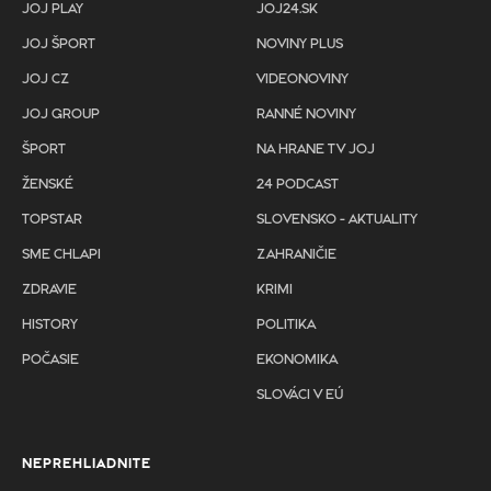
JOJ PLAY
JOJ24.SK
JOJ ŠPORT
NOVINY PLUS
JOJ CZ
VIDEONOVINY
JOJ GROUP
RANNÉ NOVINY
ŠPORT
NA HRANE TV JOJ
ŽENSKÉ
24 PODCAST
TOPSTAR
SLOVENSKO - AKTUALITY
SME CHLAPI
ZAHRANIČIE
ZDRAVIE
KRIMI
HISTORY
POLITIKA
POČASIE
EKONOMIKA
SLOVÁCI V EÚ
NEPREHLIADNITE