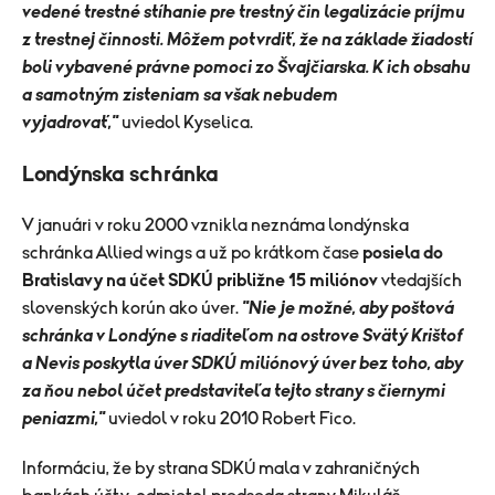
vedené trestné stíhanie pre trestný čin legalizácie príjmu
z trestnej činnosti. Môžem potvrdiť, že na základe žiadostí
boli vybavené právne pomoci zo Švajčiarska. K ich obsahu
a samotným zisteniam sa však nebudem
vyjadrovať,"
uviedol Kyselica.
Londýnska schránka
V januári v roku 2000 vznikla neznáma londýnska
schránka Allied wings a už po krátkom čase
posiela do
Bratislavy na účet SDKÚ približne 15 miliónov
vtedajších
slovenských korún ako úver.
"Nie je možné, aby poštová
schránka v Londýne s riaditeľom na ostrove Svätý Krištof
a Nevis poskytla úver SDKÚ miliónový úver bez toho, aby
za ňou nebol účet predstaviteľa tejto strany s čiernymi
peniazmi,"
uviedol v roku 2010 Robert Fico.
Informáciu, že by strana SDKÚ mala v zahraničných