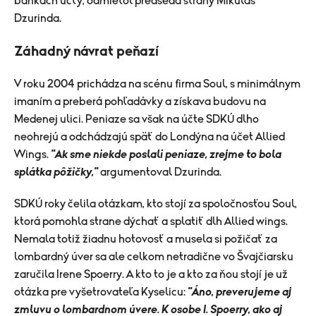
bankách účty, odmietol predseda strany Mikuláš
Dzurinda.
Záhadný návrat peňazí
V roku 2004 prichádza na scénu firma Soul, s minimálnym
imaním a preberá pohľadávky a získava budovu na
Medenej ulici. Peniaze sa však na účte SDKÚ dlho
neohrejú a odchádzajú späť do Londýna na účet Allied
Wings.
"Ak sme niekde poslali peniaze, zrejme to bola
splátka pôžičky,"
argumentoval Dzurinda.
SDKÚ roky čelila otázkam, kto stojí za spoločnosťou Soul,
ktorá pomohla strane dýchať a splatiť dlh Allied wings.
Nemala totiž žiadnu hotovosť a musela si požičať za
lombardný úver sa ale celkom netradične vo Švajčiarsku
zaručila Irene Spoerry. A kto to je a kto za ňou stojí je už
otázka pre vyšetrovateľa Kyselicu:
"Áno, preverujeme aj
zmluvu o lombardnom úvere. K osobe I. Spoerry, ako aj