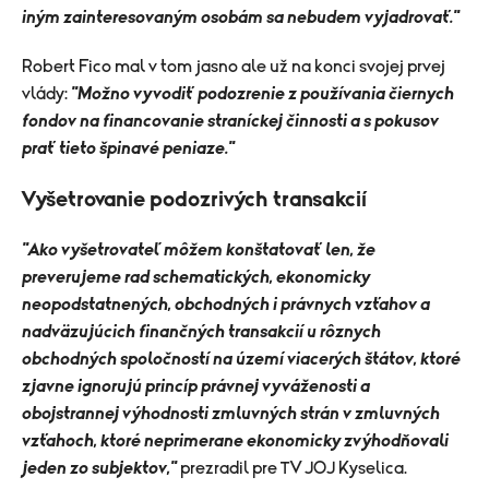
iným zainteresovaným osobám sa nebudem vyjadrovať."
Robert Fico mal v tom jasno ale už na konci svojej prvej
vlády:
"Možno vyvodiť podozrenie z používania čiernych
fondov na financovanie straníckej činnosti a s pokusov
prať tieto špinavé peniaze."
Vyšetrovanie podozrivých transakcií
"Ako vyšetrovateľ môžem konštatovať len, že
preverujeme rad schematických, ekonomicky
neopodstatnených, obchodných i právnych vzťahov a
nadväzujúcich finančných transakcií u rôznych
obchodných spoločností na území viacerých štátov, ktoré
zjavne ignorujú princíp právnej vyváženosti a
obojstrannej výhodnosti zmluvných strán v zmluvných
vzťahoch, ktoré neprimerane ekonomicky zvýhodňovali
jeden zo subjektov,"
prezradil pre TV JOJ Kyselica.