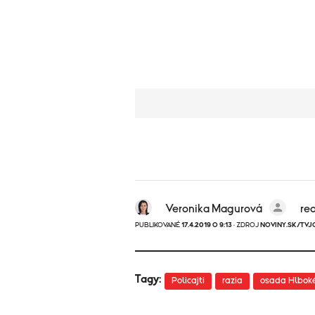
Veronika Magurová
re
PUBLIKOVANÉ
17.4.2019 O 9:13
· ZDROJ
NOVINY.SK/TVJ
Tagy:
Policajti
razia
osada Hlbok