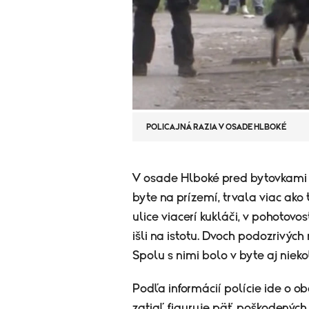
POLICAJNÁ RAZIA V OSADE HLBOKÉ
V osade Hlboké pred bytovkami p
byte na prízemí,
trvala viac ako 
ulice viacerí kukláči, v pohotovo
išli na istotu. Dvoch podozrivýc
Spolu s nimi bolo v byte aj nieko
Podľa informácií polície ide o 
zatiaľ figuruje päť poškodených 