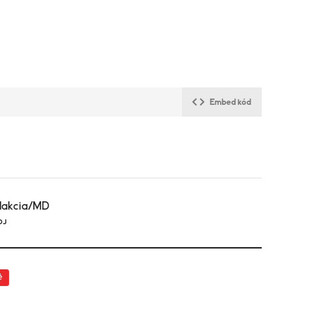
Embed kód
dakcia/MD
OJ
é