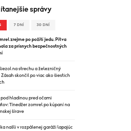
ítanejšie správy
S
7 DNÍ
30 DNÍ
rel zrejme po požití jedu. Pitva
hala za prísnych bezpečnostných
ní
iezol na strechu a železničný
. Zásah skončil po viac ako šiestich
ch
 pod hladinou pred očami
tov: Tínedžer zomrel po kúpaní na
nskej šírave
ka našli v rozpálenej garáži lapajúc