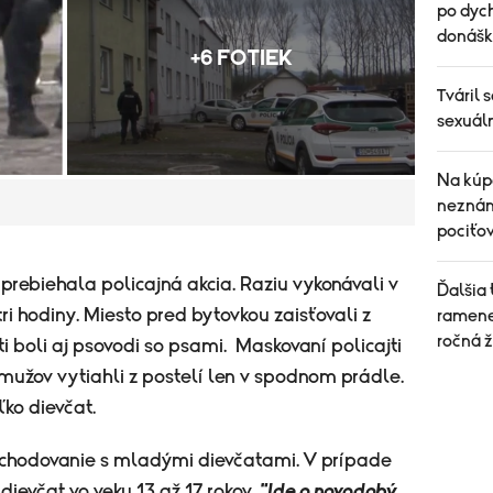
po dych
donášk
+6 FOTIEK
Tváril 
sexuáln
Na kúp
neznáma
pociťo
rebiehala policajná akcia. Raziu vykonávali v
Ďalšia
tri hodiny.
Miesto pred bytovkou zaisťovali z
ramene
ročná 
sti boli aj psovodi so psami.
Maskovaní policajti
h mužov vytiahli z postelí len v spodnom prádle.
ľko dievčat.
obchodovanie s mladými dievčatami. V prípade
dievčat vo veku 13 až 17 rokov.
"Ide o novodobý