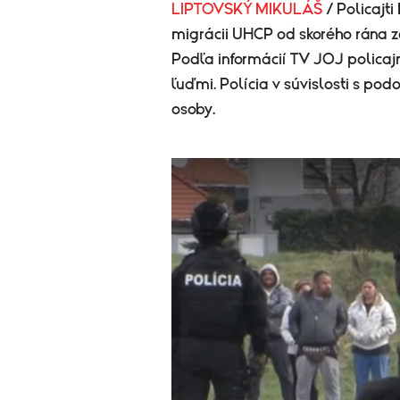
LIPTOVSKÝ MIKULÁŠ
/ Policajt
migrácii UHCP od skorého rána z
Podľa informácií TV JOJ policaj
ľuďmi. ​Polícia v súvislosti s p
osoby.