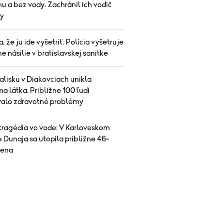
u a bez vody. Zachránil ich vodič
y
sa, že ju ide vyšetriť. Polícia vyšetruje
e násilie v bratislavskej sanitke
alisku v Diakovciach unikla
 látka. Približne 100 ľudí
valo zdravotné problémy
 tragédia vo vode: V Karloveskom
 Dunaja sa utopila približne 46-
žena