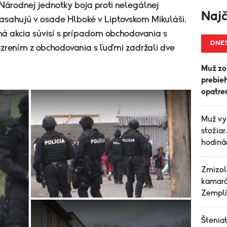
i Národnej jednotky boja proti nelegálnej
Najč
asahujú v osade Hlboké v Liptovskom Mikuláši.
ná akcia súvisí s prípadom obchodovania s
DNE
odozrením z obchodovania s ľuďmi zadržali dve
Muž zom
prebie
opatre
Muž vyl
stožiar
hodiná
Zmizol
kamará
Zemplí
Šteniat