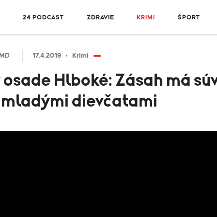
R
24 PODCAST
ZDRAVIE
KRIMI
ŠPORT
/MD
17.4.2019
Krimi
v osade Hlboké: Zásah má súv
 mladými dievčatami