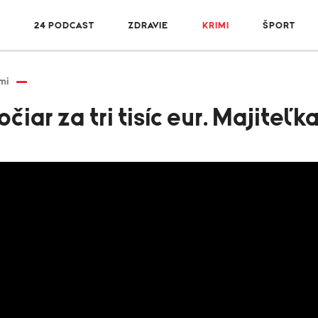
R
24 PODCAST
ZDRAVIE
KRIMI
ŠPORT
mi
očiar za tri tisíc eur. Majiteľ