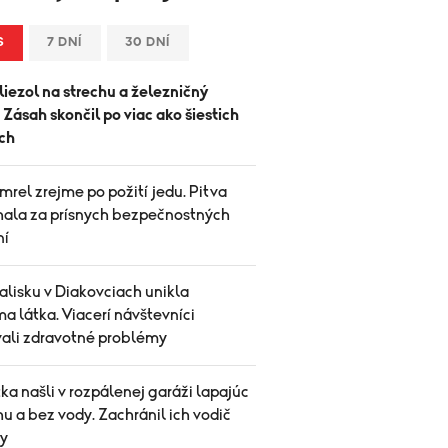
S
7 DNÍ
30 DNÍ
iezol na strechu a železničný
. Zásah skončil po viac ako šiestich
ch
rel zrejme po požití jedu. Pitva
hala za prísnych bezpečnostných
ní
alisku v Diakovciach unikla
 látka. Viacerí návštevníci
vali zdravotné problémy
ka našli v rozpálenej garáži lapajúc
u a bez vody. Zachránil ich vodič
y