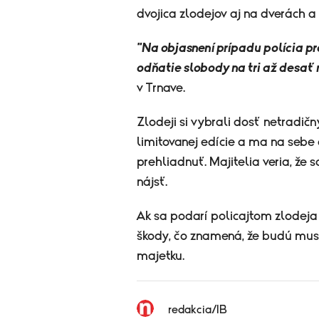
dvojica zlodejov aj na dverách
"Na objasnení prípadu polícia p
odňatie slobody na tri až desať 
v Trnave.
Zlodeji si vybrali dosť netradičn
limitovanej edície a ma na sebe 
prehliadnuť. Majitelia veria, ž
nájsť.
Ak sa podarí policajtom zlodeja 
škody, čo znamená, že budú musi
majetku.
redakcia/IB