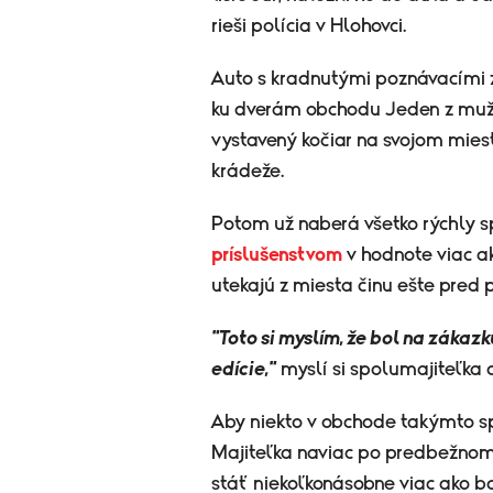
rieši polícia v Hlohovci.
Auto s kradnutými poznávacími z
ku dverám obchodu Jeden z mužov
vystavený kočiar na svojom mieste
krádeže.
Potom už naberá všetko rýchly s
príslušenstvom
v hodnote viac ako
utekajú z miesta činu ešte pred 
"Toto si myslím, že bol na zákazk
edície,"
myslí si spolumajiteľka
Aby niekto v obchode takýmto sp
Majiteľka naviac po predbežnom s
stáť niekoľkonásobne viac ako bo