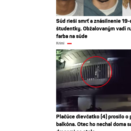
Súd rieši smrť a znásilnenie 19-
študentky. Obžalovaným vadí r
farba na súde
Krimi
Plačúce dievčatko (4) prosilo o
balkóna. Otec ho nechal doma 