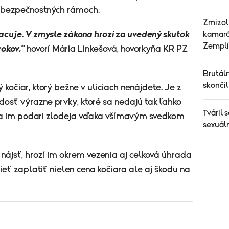
 a bezpečnostných rámoch.
Zmizol
racuje. V zmysle zákona hrozí za uvedený skutok
kamará
Zemplí
rokov,"
hovorí Mária Linkešová, hovorkyňa KR PZ
Brutáln
skonči
ý kočiar, ktorý bežne v uliciach nenájdete. Je z
dosť výrazne prvky, ktoré sa nedajú tak ľahko
Tváril 
e sa im podari zlodeja vďaka všímavým svedkom
sexuáln
nájsť, hrozí im okrem vezenia aj celková úhrada
eť zaplatiť nielen cena kočiara ale aj škodu na