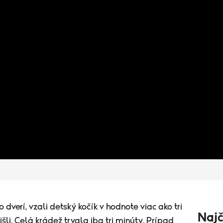
o dverí, vzali detský kočík v hodnote viac ako tri
Najč
dišli. Celá krádež trvala iba tri minúty. Prípad