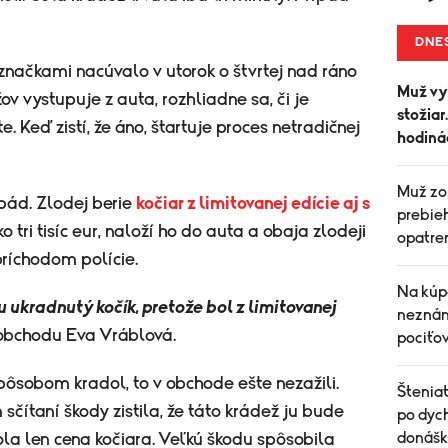
DNE
načkami nacúvalo v utorok o štvrtej nad ráno
Muž vyl
 vystupuje z auta, rozhliadne sa, či je
stožiar
. Keď zistí, že áno, štartuje proces netradičnej
hodiná
Muž zom
pád. Zlodej berie
kočiar z limitovanej edície aj s
prebie
 tri tisíc eur, naloží ho do auta a obaja zlodeji
opatre
príchodom polície.
Na kúp
u ukradnutý kočík, pretože bol z limitovanej
neznáma
 obchodu Eva Vráblová.
pociťo
ôsobom kradol, to v obchode ešte nezažili.
Šteniat
čítaní škody zistila, že táto krádež ju bude
po dych
donášk
la len cena kočiara. Veľkú škodu spôsobila