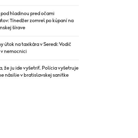
 pod hladinou pred očami
tov: Tínedžer zomrel po kúpaní na
nskej šírave
y útok na taxikára v Seredi: Vodič
l v nemocnici
sa, že ju ide vyšetriť. Polícia vyšetruje
e násilie v bratislavskej sanitke