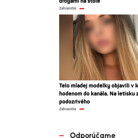
drogami na stole
Zahraničie
Telo mladej modelky objavili v k
hodenom do kanála. Na letisku z
podozrivého
Zahraničie
Odporúčame