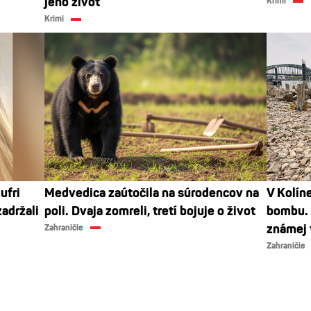
jeho život
Krimi
Krimi
ufri
Medvedica zaútočila na súrodencov na
V Kolín
adržali
poli. Dvaja zomreli, tretí bojuje o život
bombu. 
známej 
Zahraničie
Zahraničie