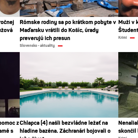
ročnej
Rómske rodiny sa po krátkom pobyte v
Muži v k
užová
Maďarsku vrátili do Košíc, úrady
Študent
preverujú ich presun
Krimi
Slovensko - aktuality
 pomoc z
Chlapca (4) našli bezvládne ležať na
Nenalial
samé s
hladine bazéna. Záchranári bojovali o
skončil