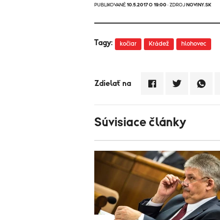
PUBLIKOVANÉ
10.5.2017 O 19:00
· ZDROJ
NOVINY.SK
Tagy:
kočiar
Krádež
hlohovec
Zdielať na
Súvisiace články