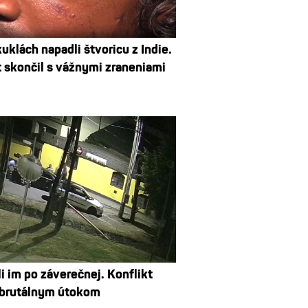
uklách napadli štvoricu z Indie.
 skončil s vážnymi zraneniami
i im po záverečnej. Konflikt
 brutálnym útokom