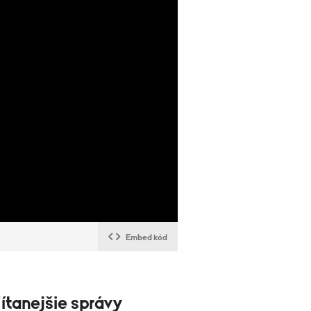
Embed kód
ítanejšie správy