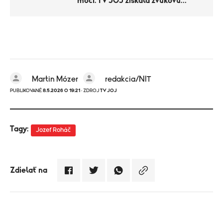
moci. TV JOJ získala zvukovú
nahrávku
Martin Mózer
redakcia/NIT
PUBLIKOVANÉ
8.5.2026 O 19:21
· ZDROJ
TV JOJ
Tagy:
Jozef Roháč
Zdielať na