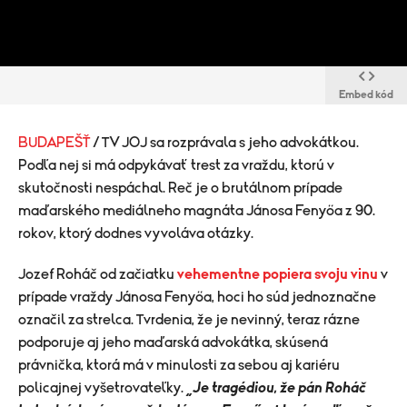
Embed kód
BUDAPEŠŤ
/ TV JOJ sa rozprávala s jeho advokátkou.
Podľa nej si má odpykávať trest za vraždu, ktorú v
skutočnosti nespáchal. Reč je o brutálnom prípade
maďarského mediálneho magnáta Jánosa Fenyőa z 90.
rokov, ktorý dodnes vyvoláva otázky.
Jozef Roháč od začiatku
vehementne popiera svoju vinu
v
prípade vraždy Jánosa Fenyőa, hoci ho súd jednoznačne
označil za strelca. Tvrdenia, že je nevinný, teraz rázne
podporuje aj jeho maďarská advokátka, skúsená
právnička, ktorá má v minulosti za sebou aj kariéru
policajnej vyšetrovateľky.
„Je tragédiou, že pán Roháč