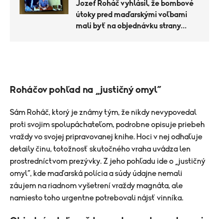
Jozef Roháč vyhlásil, že bombové
útoky pred maďarskými voľbami
mali byť na objednávku strany
Fidesz
Roháčov pohľad na „justičný omyl“
Sám Roháč, ktorý je známy tým, že nikdy nevypovedal
proti svojim spolupáchateľom, podrobne opisuje priebeh
vraždy vo svojej pripravovanej knihe. Hoci v nej odhaľuje
detaily činu, totožnosť skutočného vraha uvádza len
prostredníctvom prezývky. Z jeho pohľadu ide o „justičný
omyl“, kde maďarská polícia a súdy údajne nemali
záujem na riadnom vyšetrení vraždy magnáta, ale
namiesto toho urgentne potrebovali nájsť vinníka.