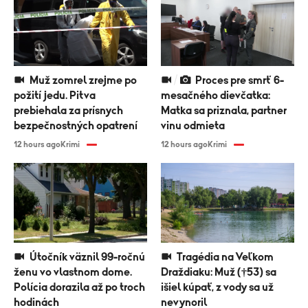
Muž zomrel zrejme po
Proces pre smrť 6-
požití jedu. Pitva
mesačného dievčatka:
prebiehala za prísnych
Matka sa priznala, partner
bezpečnostných opatrení
vinu odmieta
12 hours ago
Krimi
12 hours ago
Krimi
Útočník väznil 99-ročnú
Tragédia na Veľkom
ženu vo vlastnom dome.
Draždiaku: Muž (†53) sa
Polícia dorazila až po troch
išiel kúpať, z vody sa už
hodinách
nevynoril