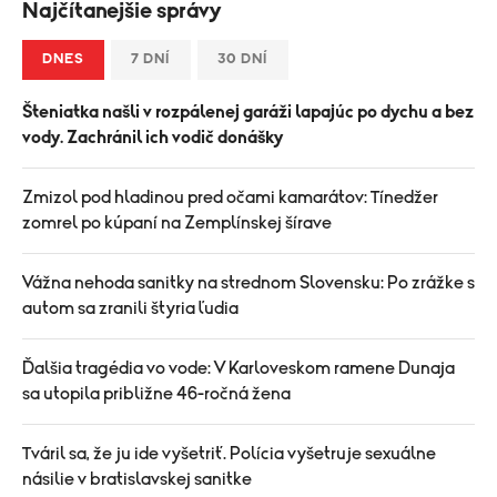
Najčítanejšie správy
DNES
7 DNÍ
30 DNÍ
Šteniatka našli v rozpálenej garáži lapajúc po dychu a bez
vody. Zachránil ich vodič donášky
Zmizol pod hladinou pred očami kamarátov: Tínedžer
zomrel po kúpaní na Zemplínskej šírave
Vážna nehoda sanitky na strednom Slovensku: Po zrážke s
autom sa zranili štyria ľudia
Ďalšia tragédia vo vode: V Karloveskom ramene Dunaja
sa utopila približne 46-ročná žena
Tváril sa, že ju ide vyšetriť. Polícia vyšetruje sexuálne
násilie v bratislavskej sanitke