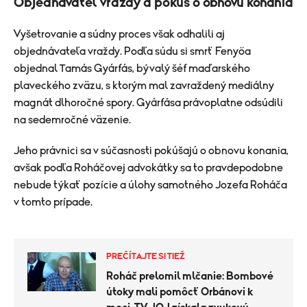
Objednávateľ vraždy a pokus o obnovu konania
Vyšetrovanie a súdny proces však odhalili aj
objednávateľa vraždy. Podľa súdu si smrť Fenyőa
objednal Tamás Gyárfás, bývalý šéf maďarského
plaveckého zväzu, s ktorým mal zavraždený mediálny
magnát dlhoročné spory. Gyárfása právoplatne odsúdili
na sedemročné väzenie.
Jeho právnici sa v súčasnosti pokúšajú o obnovu konania,
avšak podľa Roháčovej advokátky sa to pravdepodobne
nebude týkať pozície a úlohy samotného Jozefa Roháča
v tomto prípade.
PREČÍTAJTE SI TIEŽ
Roháč prelomil mlčanie: Bombové
útoky mali pomôcť Orbánovi k