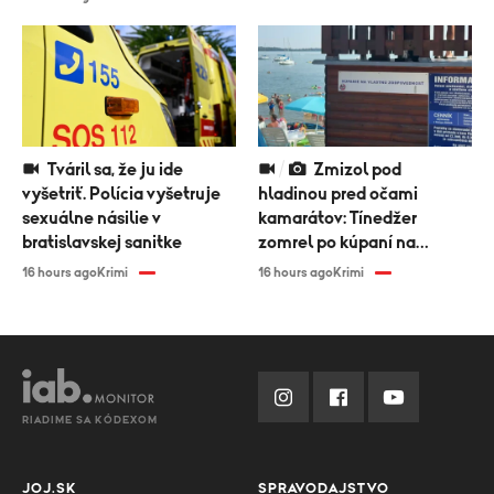
Tváril sa, že ju ide
Zmizol pod
vyšetriť. Polícia vyšetruje
hladinou pred očami
sexuálne násilie v
kamarátov: Tínedžer
bratislavskej sanitke
zomrel po kúpaní na
Zemplínskej šírave
16 hours ago
Krimi
16 hours ago
Krimi
RIADIME SA KÓDEXOM
JOJ.SK
SPRAVODAJSTVO