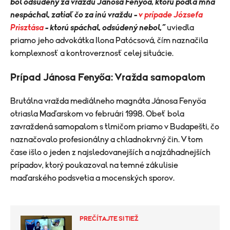
bol odsúdený za vraždu Jánosa Fenyőa, ktorú podľa mňa
nespáchal, zatiaľ čo za inú vraždu –
v prípade Józsefa
Prisztása
– ktorú spáchal, odsúdený nebol,“
uviedla
priamo jeho advokátka Ilona Patócsová, čím naznačila
komplexnosť a kontroverznosť celej situácie.
Prípad Jánosa Fenyőa: Vražda samopalom
Brutálna vražda mediálneho magnáta Jánosa Fenyőa
otriasla Maďarskom vo februári 1998. Obeť bola
zavraždená samopalom s tlmičom priamo v Budapešti, čo
naznačovalo profesionálny a chladnokrvný čin. V tom
čase išlo o jeden z najsledovanejších a najzáhadnejších
prípadov, ktorý poukazoval na temné zákulisie
maďarského podsvetia a mocenských sporov.
PREČÍTAJTE SI TIEŽ