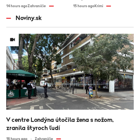
14 hours ago
Zahraničie
15 hours ago
Krimi
Noviny.sk
V centre Londýna útočila žena s nožom,
zranila štyroch ľudí
16 hours ago
Zahraničie