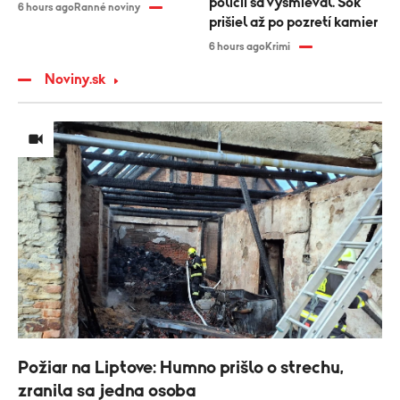
polícii sa vysmieval. Šok
6 hours ago
Ranné noviny
prišiel až po pozretí kamier
6 hours ago
Krimi
Noviny.sk
Požiar na Liptove: Humno prišlo o strechu,
zranila sa jedna osoba