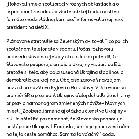
„Rokovali sme o spolupráci v rôznych oblastiach a o
usporiadaní zasadnutia vlád v blízkej budúcnosti vo
formáte medzivládnej komisie,“ informoval ukrajinský
prezident na sieti X.
Plánované stretnutie so Zelenským avizoval Fico po ich
spoločnom telefonáte v sobotu. Počas rozhovoru
predseda slovenskej vlády okrem iného potvrdil, že
Slovensko podporuje ambície Ukrajiny vstúpiť do EÚ,
pretože si želá, aby bola susedná Ukrajina stabilnou a
demokratickou krajinou. Obaja sa zároveň navzájom
pozvali na návštevu Kyjeva a Bratislavy. V Jerevane sa
premiér SR a prezident Ukrajiny ďalej dohodli, že ich tímy
pripravia harmonogram zmienených návštev hlavných
miest. „Zaoberali sme sa aj otázkou členstva Ukrajiny v
EÚ. Je dôležité poznamenať, že Slovensko podporuje
pristúpenie Ukrajiny k Európskej únii a je pripravené nám
na tejto ceste pomáhať. Som za to vďačný,“ dodal