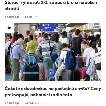
Slováci vyhrávali 2:0, zápas o bronz napokon
stratili
3 hours ago
Šport
Čakáte s dovolenkou na poslednú chvíľu? Ceny
prekvapujú, odborníci radia toto
5 hours ago
Zahraničie