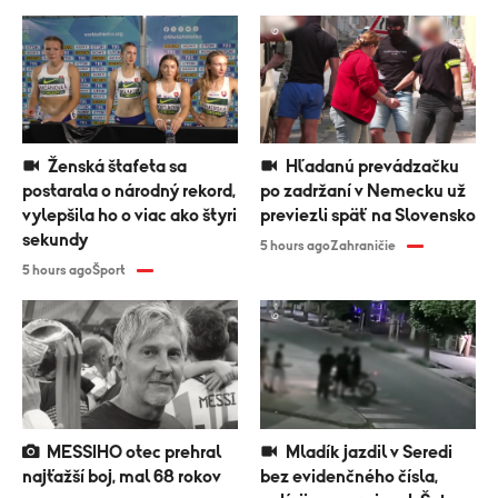
Ženská štafeta sa
Hľadanú prevádzačku
postarala o národný rekord,
po zadržaní v Nemecku už
vylepšila ho o viac ako štyri
previezli späť na Slovensko
sekundy
5 hours ago
Zahraničie
5 hours ago
Šport
MESSIHO otec prehral
Mladík jazdil v Seredi
najťažší boj, mal 68 rokov
bez evidenčného čísla,