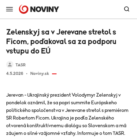
Zelenskyj sa v Jerevane stretol s
Ficom, poďakoval sa za podporu
vstupu do EÚ
TASR
4.5.2026
Noviny.sk
Jerevan - Ukrajinský prezident Volodymyr Zelenskyj v
pondelok oznámil, že sa popri summite Európskeho
politického spoločenstva v Jerevane stretol s premiérom
SR Robertom Ficom. Ukrajina je podľa Zelenského
otvorená konštruktívnemu dialógu so Slovenskom a má
záujem o silné vzájomné vzťahy. Informuje o tom TASR.