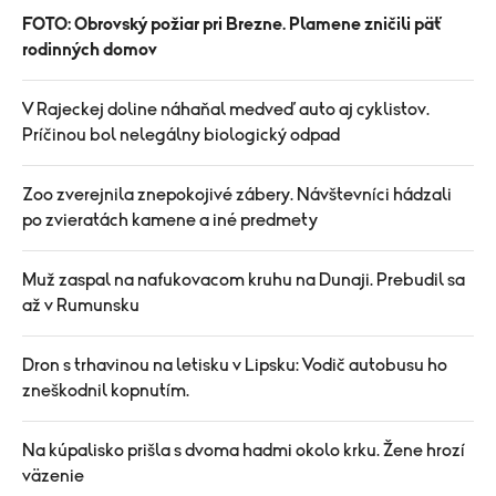
FOTO: Obrovský požiar pri Brezne. Plamene zničili päť
rodinných domov
V Rajeckej doline náhaňal medveď auto aj cyklistov.
Príčinou bol nelegálny biologický odpad
Zoo zverejnila znepokojivé zábery. Návštevníci hádzali
po zvieratách kamene a iné predmety
Muž zaspal na nafukovacom kruhu na Dunaji. Prebudil sa
až v Rumunsku
Dron s trhavinou na letisku v Lipsku: Vodič autobusu ho
zneškodnil kopnutím.
Na kúpalisko prišla s dvoma hadmi okolo krku. Žene hrozí
väzenie