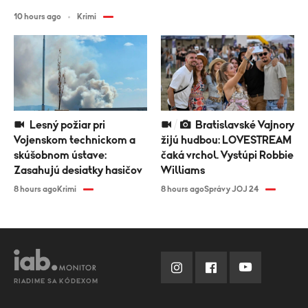
10 hours ago
Krimi
Lesný požiar pri
Bratislavské Vajnory
Vojenskom technickom a
žijú hudbou: LOVESTREAM
skúšobnom ústave:
čaká vrchol. Vystúpi Robbie
Zasahujú desiatky hasičov
Williams
8 hours ago
Krimi
8 hours ago
Správy JOJ 24
RIADIME SA KÓDEXOM