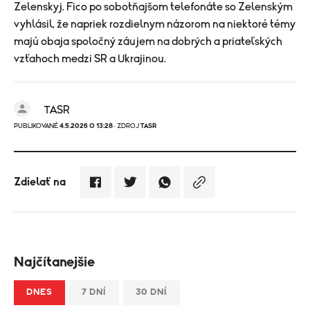
Zelenskyj. Fico po sobotňajšom telefonáte so Zelenským
vyhlásil, že napriek rozdielnym názorom na niektoré témy
majú obaja spoločný záujem na dobrých a priateľských
vzťahoch medzi SR a Ukrajinou.
TASR
PUBLIKOVANÉ
4.5.2026 O 13:28
· ZDROJ
TASR
Zdielať na
Najčítanejšie
DNES
7 DNÍ
30 DNÍ