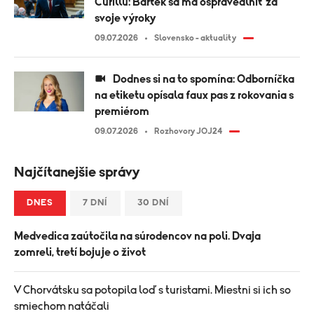
Čurillu: Bartek sa má ospravedlniť za
svoje výroky
09.07.2026
Slovensko - aktuality
Dodnes si na to spomína: Odborníčka
na etiketu opísala faux pas z rokovania s
premiérom
09.07.2026
Rozhovory JOJ24
Najčítanejšie správy
DNES
7 DNÍ
30 DNÍ
Medvedica zaútočila na súrodencov na poli. Dvaja
zomreli, tretí bojuje o život
V Chorvátsku sa potopila loď s turistami. Miestni si ich so
smiechom natáčali