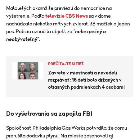
Maloletých okamžite previezli do nemocnice na
vyšetrenie. Podľa
televízie CBS News
sa v dome
nachádzalo niekoľko mŕtvych zvierat, 38 mačiek a jeden
pes. Polícia označila objekt za
"nebezpečný a
neobývateľný"
.
PREČÍTAJTE SI TIEŽ
Zavreté v miestnosti a nevedeli
rozprávať: 16 detí bolo držaných v
otrasných podmienkach 4 osobami
Do vyšetrovania sa zapojila FBI
Spoločnosť Philadelphia Gas Works potvrdila, že domu
prerušila dodávku plynu. Na mieste zasahovali aj