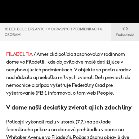
16 DETÍ BOLO DRŽANÝCH V OTRASNÝCH PODMIENKACH 4
OSOBAMI
Embed kód
FILADELFIA
/ Americká polícia zasahovala v rodinnom
dome vo Filadelfii, kde objavila dve malé deti žijúce v
nevyhovujúcich podmienkach. V objekte sa podľa úradov
nachádzalo aj niekoľko mŕtvych zvierat. Deti previezli do
nemocnice a prípad vyšetruje Federálny úrad pre
vyšetrovanie (FBI), informoval o tom web People.
V dome našli desiatky zvierat aj ich zdochliny
Policajti vykonali raziu v utorok (7.7.) na základe
federálneho príkazu na domovú prehliadku v dome na
Whitaker Avenue vo Filadelfii. Počas zásahu objavili dve