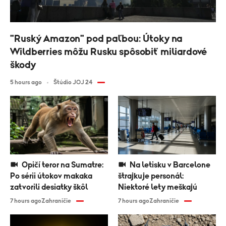
"Ruský Amazon" pod paľbou: Útoky na
Wildberries môžu Rusku spôsobiť miliardové
škody
5 hours ago
Štúdio JOJ 24
Opičí teror na Sumatre:
Na letisku v Barcelone
Po sérii útokov makaka
štrajkuje personál:
zatvorili desiatky škôl
Niektoré lety meškajú
7 hours ago
Zahraničie
7 hours ago
Zahraničie