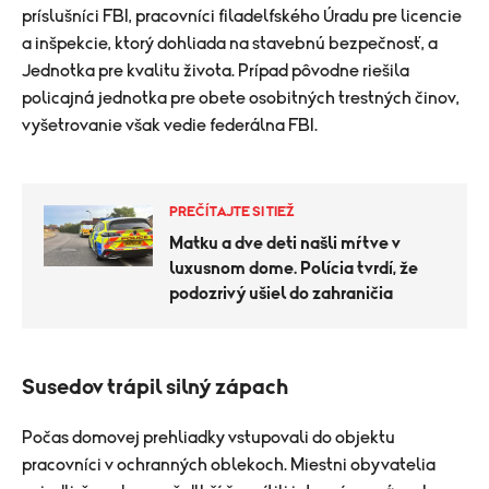
príslušníci FBI, pracovníci filadelfského Úradu pre licencie
a inšpekcie, ktorý dohliada na stavebnú bezpečnosť, a
Jednotka pre kvalitu života. Prípad pôvodne riešila
policajná jednotka pre obete osobitných trestných činov,
vyšetrovanie však vedie federálna FBI.
PREČÍTAJTE SI TIEŽ
Matku a dve deti našli mŕtve v
luxusnom dome. Polícia tvrdí, že
podozrivý ušiel do zahraničia
Susedov trápil silný zápach
Počas domovej prehliadky vstupovali do objektu
pracovníci v ochranných oblekoch. Miestni obyvatelia