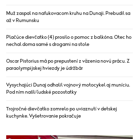
Muž zaspal na nafukovacom kruhu na Dunaji. Prebudil sa
až v Rumunsku
Plačúce dievčatko (4) prosilo o pomoc z balkóna. Otec ho
nechal doma samé s drogami na stole
Oscar Pistorius má po prepustení z väzenia novú prácu. Z
paraolympijskej hviezdy je údržbár
Vysychajúci Dunaj odhalil vojnový motocykel aj muníciu.
Pod ním našli ľudské pozostatky
Trojročné dievčatko zomrelo po uviaznutí v detskej
kuchynke. Vyšetrovanie pokračuje