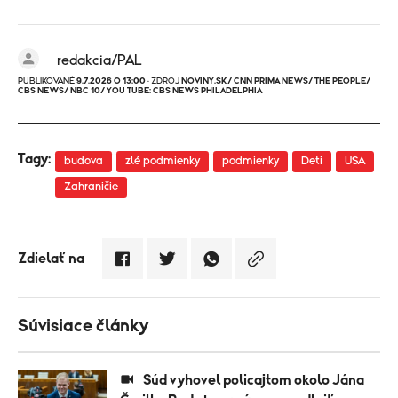
redakcia/PAL
PUBLIKOVANÉ
9.7.2026 O 13:00
· ZDROJ
NOVINY.SK/ CNN PRIMA NEWS/ THE PEOPLE/
CBS NEWS/ NBC 10/ YOU TUBE: CBS NEWS PHILADELPHIA
Tagy:
budova
zlé podmienky
podmienky
Deti
USA
Zahraničie
Zdielať na
Súvisiace články
Súd vyhovel policajtom okolo Jána