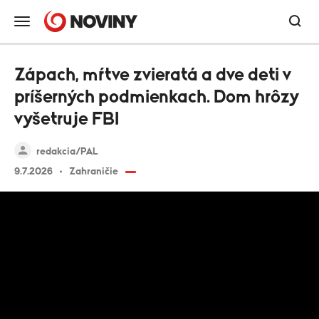
Zápach, mŕtve zvieratá a dve deti v
príšerných podmienkach. Dom hrôzy
vyšetruje FBI
redakcia/PAL
9.7.2026
Zahraničie