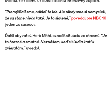
uviedli, že z domu už dlhší čas cítili intenzívny zápach.
"Premýšľali sme, odkiaľ to ide. Ale nikdy sme si nemysleli,
že sa stane niečo také. Je to šialené,"
povedal pre NBC 10
jeden zo susedov.
Ďalší obyvateľ, Herb Mithi, označil situáciu za otrasnú.
"Je
to hrozné a smutné. Neznášam, keď sú ľudia krutí k
zvieratám,"
uviedol.