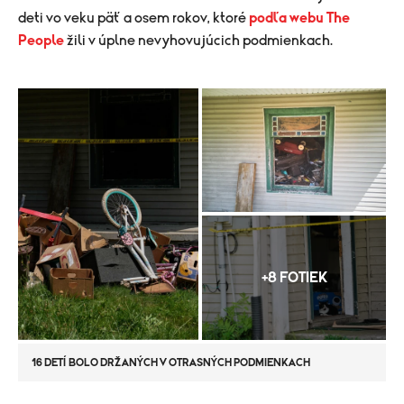
deti vo veku päť a osem rokov, ktoré
podľa webu The
People
žili v úplne nevyhovujúcich podmienkach.
+8 FOTIEK
16 DETÍ BOLO DRŽANÝCH V OTRASNÝCH PODMIENKACH