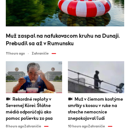
Muž zaspal na nafukovacom kruhu na Dunaji.
Prebudil sa až v Rumunsku
11 hours ago
Zahraničie
Rekordné reploty v
Muž v čiernom kostýme
Severnej Kórei: Štátne
smrtky s kosou v ruke na
médiá odporúčajú ako
streche nemocnice
pomoc polievku zo psa
znepokojoval ľudí
8 hours ago
Zahraničie
10 hours ago
Zahraničie