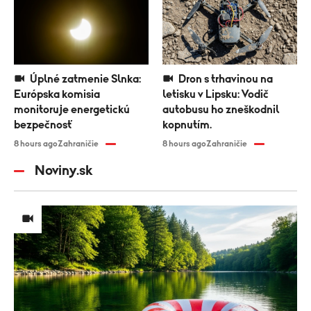
Úplné zatmenie Slnka:
Dron s trhavinou na
Európska komisia
letisku v Lipsku: Vodič
monitoruje energetickú
autobusu ho zneškodnil
bezpečnosť
kopnutím.
8 hours ago
Zahraničie
8 hours ago
Zahraničie
Noviny.sk