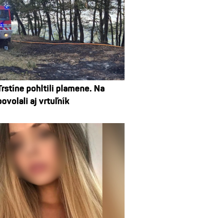
Trstíne pohltili plamene. Na
volali aj vrtuľník