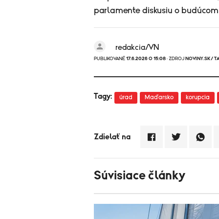
parlamente diskusiu o budúcom 
redakcia/VN
PUBLIKOVANÉ
17.6.2026 O 15:08
· ZDROJ
NOVINY.SK/ T
Tagy:
úrad
Maďarsko
korupcia
Zdielať na
Súvisiace články