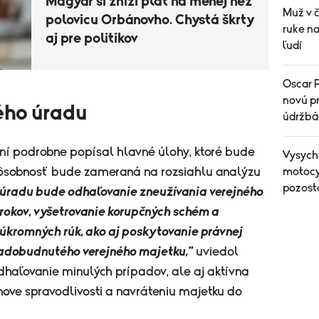
Magyar si zníži plat na menej než
Muž v 
polovicu Orbánovho. Chystá škrty
ruke n
aj pre politikov
ľudí
Oscar P
novú pr
ého úradu
údržbá
í podrobne popísal hlavné úlohy, ktoré bude
Vysych
ôsobnosť bude zameraná na rozsiahlu analýzu
motocyk
pozost
úradu bude odhaľovanie zneužívania verejného
rokov, vyšetrovanie korupčných schém a
úkromných rúk, ako aj poskytovanie právnej
nadobudnutého verejného majetku,"
uviedol
dhaľovanie minulých prípadov, ale aj aktívna
ove spravodlivosti a navráteniu majetku do