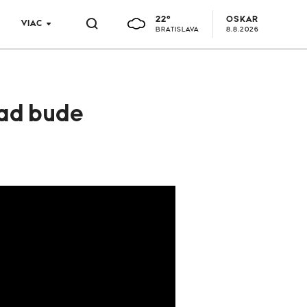
22°
OSKAR
VIAC
BRATISLAVA
8.8.2026
rad bude