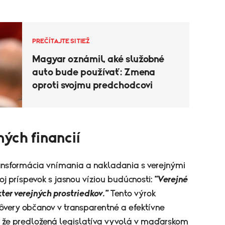
PREČÍTAJTE SI TIEŽ
Magyar oznámil, aké služobné
auto bude používať: Zmena
oproti svojmu predchodcovi
ných financií
ansformácia vnímania a nakladania s verejnými
oj príspevok s jasnou víziou budúcnosti:
"Verejné
er verejných prostriedkov."
Tento výrok
ôvery občanov v transparentné a efektívne
, že predložená legislatíva vyvolá v maďarskom