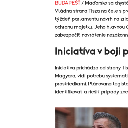
BUDAPEŠŤ
/ Maďarsko sa chystá 
Vládna strana Tisza na čele s
týždeň parlamentu návrh na zr
ochranu majetku. Jeho hlavnou
zabezpečiť navrátenie nezákonn
Iniciatíva v boji 
Iniciatíva prichádza od strany T
Magyara, vidí potrebu systemati
prostriedkami. Plánovaná legisl
identifikovať a riešiť prípady zn