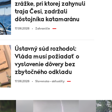
zrážke, pri ktorej zahynuli
traja Česi, zadržali
dôstojníka katamaránu
17.06.2026
Zahraničie
Ústavný súd rozhodol:
Vláda musí požiadať o
vyslovenie dôvery bez
zbytočného odkladu
17.06.2026
Slovensko - aktuality