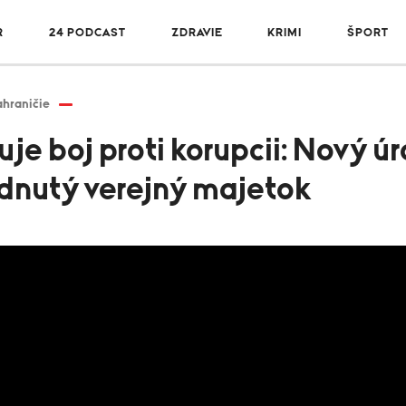
R
24 PODCAST
ZDRAVIE
KRIMI
ŠPORT
hraničie
je boj proti korupcii: Nový ú
dnutý verejný majetok