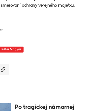
smerovaní ochrany verejného majetku.
ASR
Péter Magyar
Po tragickej námornej