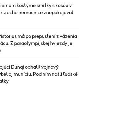
čiernom kostýme smrtky s kosou v
a streche nemocnice znepokojoval
istorius má po prepustení z väzenia
ácu. Z paraolympijskej hviezdy je
r
ajúci Dunaj odhalil vojnový
el aj muníciu. Pod ním našli ľudské
atky