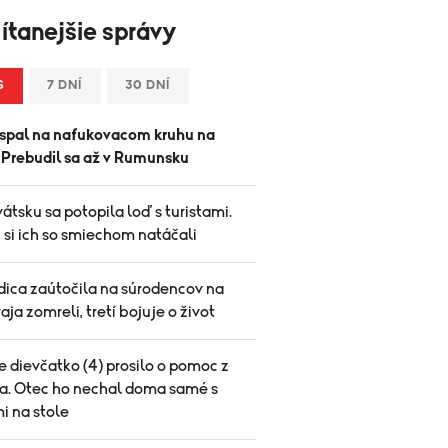
ítanejšie správy
S
7 DNÍ
30 DNÍ
spal na nafukovacom kruhu na
. Prebudil sa až v Rumunsku
átsku sa potopila loď s turistami.
 si ich so smiechom natáčali
ica zaútočila na súrodencov na
vaja zomreli, tretí bojuje o život
 dievčatko (4) prosilo o pomoc z
a. Otec ho nechal doma samé s
i na stole