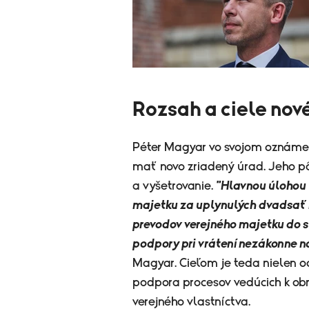
Rozsah a ciele nov
Péter Magyar vo svojom oznámen
mať novo zriadený úrad. Jeho p
a vyšetrovanie.
"Hlavnou úlohou 
majetku za uplynulých dvadsať 
prevodov verejného majetku do s
podpory pri vrátení nezákonne 
Magyar. Cieľom je teda nielen o
podpora procesov vedúcich k obn
verejného vlastníctva.