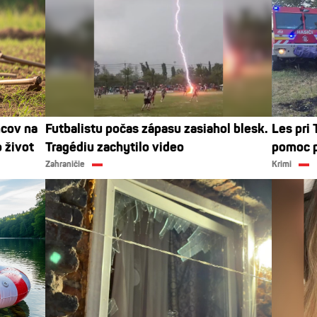
ncov na
Futbalistu počas zápasu zasiahol blesk.
Les pri 
o život
Tragédiu zachytilo video
pomoc po
Zahraničie
Krimi