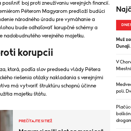
posilniť boj proti zneužívaniu verejných financií.
Najč
 premiérom Péterom Magyarom predloží budúci
iadenie národného úradu pre vymáhanie a
DNE
 úlohou bude odhaľovať korupčné schémy a
e nadobudnutého verejného majetku.
Muž za
Dunaji
proti korupcii
V Chorv
Miestni
isza, ktorá, podľa slov predsedu vlády Pétera
ckého riešenia otázky nakladania s verejnými
Medved
atíva má vytvoriť štruktúru schopnú účinne
poli. D
eužitia majetku štátu.
Plačúce
balkón
drogam
PREČÍTAJTE SI TIEŽ