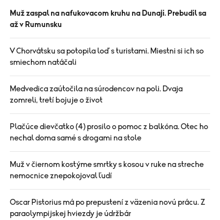
Muž zaspal na nafukovacom kruhu na Dunaji. Prebudil sa
až v Rumunsku
V Chorvátsku sa potopila loď s turistami. Miestni si ich so
smiechom natáčali
Medvedica zaútočila na súrodencov na poli. Dvaja
zomreli, tretí bojuje o život
Plačúce dievčatko (4) prosilo o pomoc z balkóna. Otec ho
nechal doma samé s drogami na stole
Muž v čiernom kostýme smrtky s kosou v ruke na streche
nemocnice znepokojoval ľudí
Oscar Pistorius má po prepustení z väzenia novú prácu. Z
paraolympijskej hviezdy je údržbár