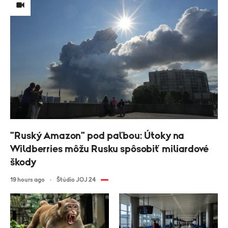
"Ruský Amazon" pod paľbou: Útoky na
Wildberries môžu Rusku spôsobiť miliardové
škody
19 hours ago
Štúdio JOJ 24