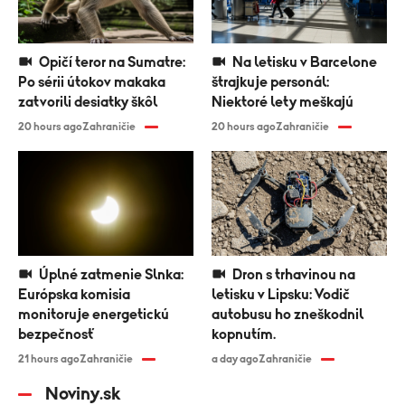
Opičí teror na Sumatre:
Na letisku v Barcelone
Po sérii útokov makaka
štrajkuje personál:
zatvorili desiatky škôl
Niektoré lety meškajú
20 hours ago
Zahraničie
20 hours ago
Zahraničie
Úplné zatmenie Slnka:
Dron s trhavinou na
Európska komisia
letisku v Lipsku: Vodič
monitoruje energetickú
autobusu ho zneškodnil
bezpečnosť
kopnutím.
21 hours ago
Zahraničie
a day ago
Zahraničie
Noviny.sk