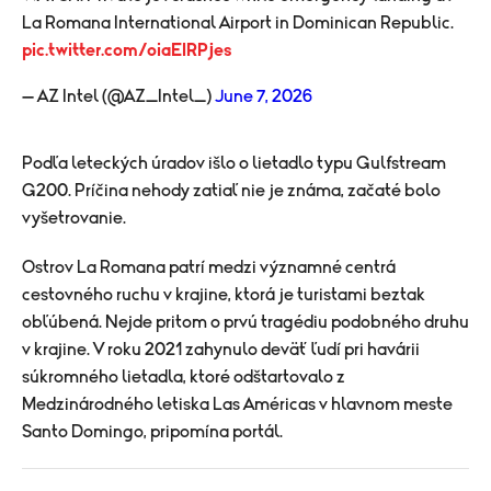
La Romana International Airport in Dominican Republic.
pic.twitter.com/oiaEIRPjes
— AZ Intel (@AZ_Intel_)
June 7, 2026
Podľa leteckých úradov išlo o lietadlo typu Gulfstream
G200. Príčina nehody zatiaľ nie je známa, začaté bolo
vyšetrovanie.
Ostrov La Romana patrí medzi významné centrá
cestovného ruchu v krajine, ktorá je turistami beztak
obľúbená. Nejde pritom o prvú tragédiu podobného druhu
v krajine. V roku 2021 zahynulo deväť ľudí pri havárii
súkromného lietadla, ktoré odštartovalo z
Medzinárodného letiska Las Américas v hlavnom meste
Santo Domingo, pripomína portál.