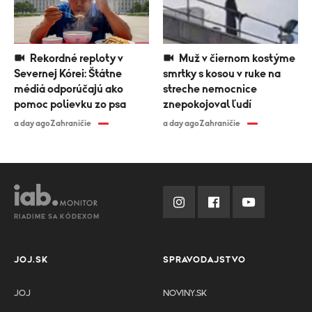
Rekordné reploty v
Muž v čiernom kostýme
Severnej Kórei: Štátne
smrtky s kosou v ruke na
médiá odporúčajú ako
streche nemocnice
pomoc polievku zo psa
znepokojoval ľudí
a day ago
Zahraničie
a day ago
Zahraničie
RIADIME SA KÓDEXOM
JOJ.SK
SPRAVODAJSTVO
JOJ
NOVINY.SK