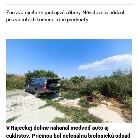
Zoo zverejnila znepokojivé zábery. Návštevníci hádzali
po zvieratách kamene a iné predmety
V Rajeckej doline náhaňal medveď auto aj
cyklistov. Príčinou bol nelegálny biologický odpad