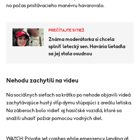
no počas pristávacieho manévru havarovalo.
PREČÍTAJTE SI TIEŽ
Známa moderátorka si chcela
splniť letecký sen. Havária lietadla
sa jej stala osudnou
Nehodu zachytili na videu
Na sociálnych sieťach sa krátko po nehode objavili videá
zachytávajúce hustý stĺp dymu stúpajúci z areálu letiska.
Na záberoch bolo vidieť aj hasičské vozidlá, ktoré sa
snažili uhasiť požiar pomocou vodných diel.
WATCH: Private jet crashes while emergency landing at