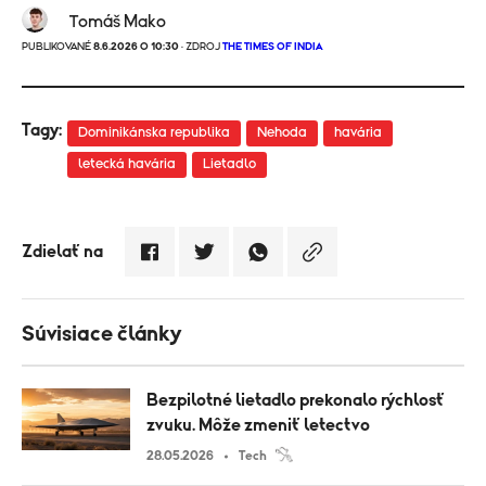
Tomáš Mako
PUBLIKOVANÉ
8.6.2026 O 10:30
· ZDROJ
THE TIMES OF INDIA
Tagy:
Dominikánska republika
Nehoda
havária
letecká havária
Lietadlo
Zdielať na
Súvisiace články
Bezpilotné lietadlo prekonalo rýchlosť
zvuku. Môže zmeniť letectvo
28.05.2026
Tech