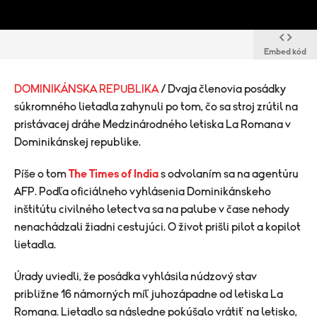
Embed kód
DOMINIKÁNSKA REPUBLIKA
/ Dvaja členovia posádky
súkromného lietadla zahynuli po tom, čo sa stroj zrútil na
pristávacej dráhe Medzinárodného letiska La Romana v
Dominikánskej republike.
Píše o tom
The Times of India
s odvolaním sa na agentúru
AFP. Podľa oficiálneho vyhlásenia Dominikánskeho
inštitútu civilného letectva sa na palube v čase nehody
nenachádzali žiadni cestujúci. O život prišli pilot a kopilot
lietadla.
Úrady uviedli, že posádka vyhlásila núdzový stav
približne 16 námorných míľ juhozápadne od letiska La
Romana. Lietadlo sa následne pokúšalo vrátiť na letisko,