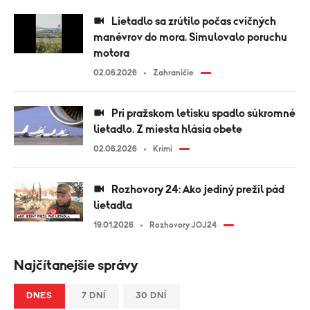
Lietadlo sa zrútilo počas cvičných
manévrov do mora. Simulovalo poruchu
motora
02.06.2026
Zahraničie
Pri pražskom letisku spadlo súkromné
lietadlo. Z miesta hlásia obete
02.06.2026
Krimi
Rozhovory 24: Ako jediný prežil pád
lietadla
19.01.2026
Rozhovory JOJ24
Najčítanejšie správy
DNES
7 DNÍ
30 DNÍ