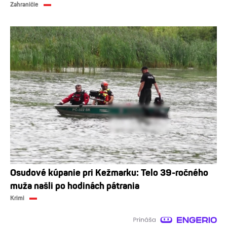
Zahraničie
Osudové kúpanie pri Kežmarku: Telo 39-ročného
muža našli po hodinách pátrania
Krimi