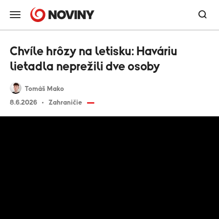
Chvíle hrôzy na letisku: Haváriu
lietadla neprežili dve osoby
Tomáš Mako
8.6.2026
Zahraničie